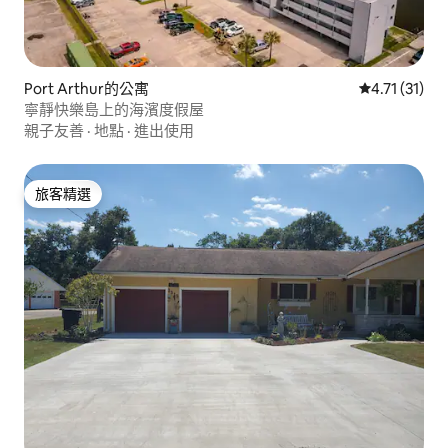
Port Arthur的公寓
從 31 則評價
4.71 (31)
寧靜快樂島上的海濱度假屋
親子友善
·
地點
·
進出使用
旅客精選
旅客精選