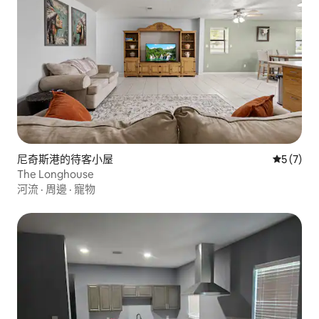
尼奇斯港的待客小屋
從 7 則
5 (7)
The Longhouse
河流
·
周邊
·
寵物