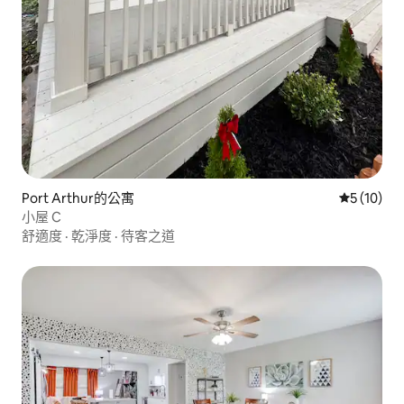
Port Arthur的公寓
從 10 則
5 (10)
小屋 C
舒適度
·
乾淨度
·
待客之道