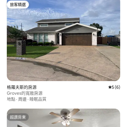
旅客精選
旅客精選
格羅夫斯的房源
從 6 則
5 (6)
Groves的寬敞房源
地點
·
周邊
·
睡眠品質
超讚房東
超讚房東