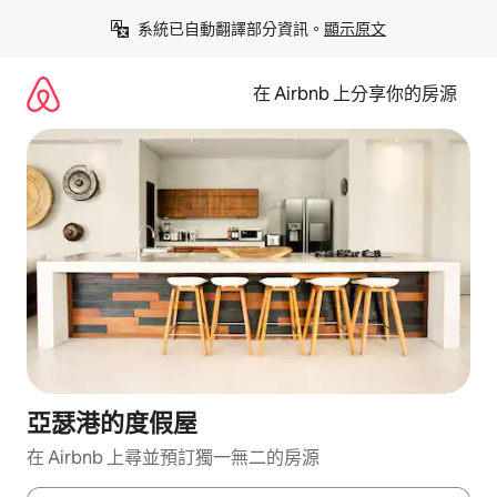
略
系統已自動翻譯部分資訊。
顯示原文
過
以
前
在 Airbnb 上分享你的房源
往
內
容
亞瑟港的度假屋
在 Airbnb 上尋並預訂獨一無二的房源