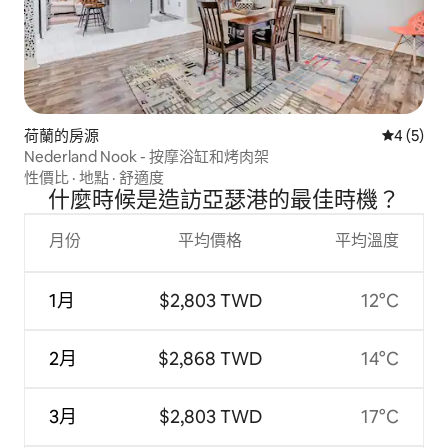
荷蘭的房源
從 5 則
4 (5)
Nederland Nook - 按摩浴缸和烤肉架
性價比
·
地點
·
舒適度
什麼時候是造訪亞瑟港的最佳時機？
月份
平均價格
平均溫度
1月
$2,803 TWD
12°C
2月
$2,868 TWD
14°C
3月
$2,803 TWD
17°C