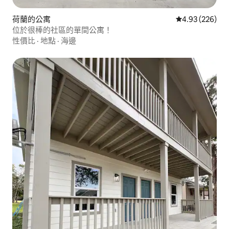
荷蘭的公寓
從 226 則評價
4.93 (226)
位於很棒的社區的單間公寓！
性價比
·
地點
·
海邊