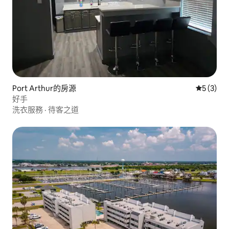
Port Arthur的房源
從 3 則
5 (3)
好手
洗衣服務
·
待客之道