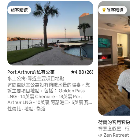
旅客精選
旅客精選
旅客精選
旅客精選榜首
Port Arthur的私有公寓
從 26 則評價中獲得 4.88 的平
4.88 (26)
水上公寓-靠近主要項目地點
這間單臥室公寓設有俯瞰水景的陽臺，靠
近主要項目地點，包括： Golden Pass
LNG - 14英裏 Cheniere - 13英裏 Port
Arthur LNG - 10英裏 阿瑟港口- 5英裏 瓦萊
羅- 4.5英裏 Motiva - 7英裏 Chevron
性價比
·
地點
·
衛浴
Phillips - 6英裏 TotalEnergies - 14英裏 當
您被工業環繞時，我們希望將這裡當成您
荷蘭的客用套房
的家。 公寓配備齊全的設備與服務，讓您
禪意度假屋 - 行政
放鬆愉快地入住。
🌿 Zen Retre