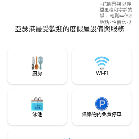
+花園景觀 以禪意
檔風格和寧靜的氛
靜。 輕鬆🛏️休息
單 ☕ 咖啡站：豪
地點
·
性價比
·
舒適
亞瑟港最受歡迎的度假屋設備與服務
鐵機， + Keurig 🍷 酒吧 電壁爐 漩渦浴缸
🍳 主廚廚房，備
ATT光纖Wi-Fi的
摩椅，可欣賞花園
廚房
Wi-Fi
泳池
建築物內免費停車