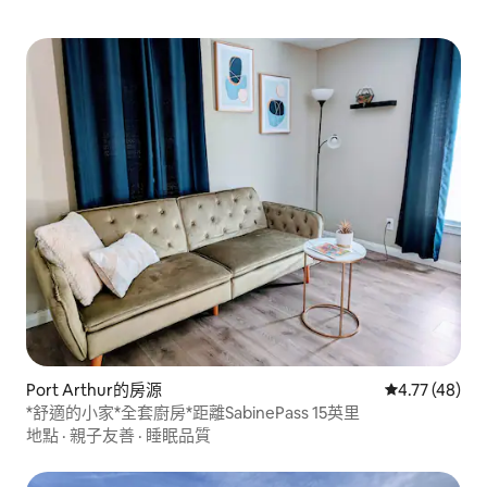
Port Arthur的房源
從 48 則評價
4.77 (48)
*舒適的小家*全套廚房*距離SabinePass 15英里
地點
·
親子友善
·
睡眠品質