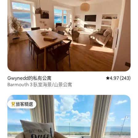
Gwynedd的私有公寓
從 243 則評價
4.97 (243)
Barmouth 3 臥室海景/山景公寓
旅客精選
旅客精選榜首