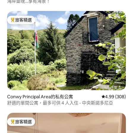
海岸靈魂…享有海景！
旅客精選
旅客精選榜首
Conwy Principal Area的私有公寓
從 308 則評價
4.99 (308)
舒適的單間公寓，最多可供 4 人入住 - 中央斯諾多尼亞
旅客精選
旅客精選榜首