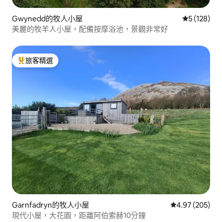
Gwynedd的牧人小屋
從 128 則
5 (128)
美麗的牧羊人小屋，配備按摩浴池，景觀非常好
旅客精選
旅客精選榜首
Garnfadryn的牧人小屋
從 205 則評價
4.97 (205)
現代小屋，大花園，距離阿伯索赫10分鐘