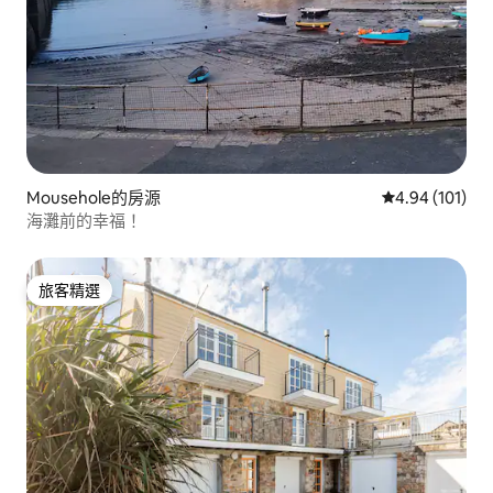
Mousehole的房源
從 101 則評價
4.94 (101)
海灘前的幸福！
旅客精選
旅客精選