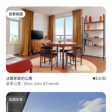
旅客精選
旅客精選
法爾茅斯的公寓
從 5 則評價
5.0 (5)
豪華公寓 - Elton John & Friends
超讚房東
超讚房東