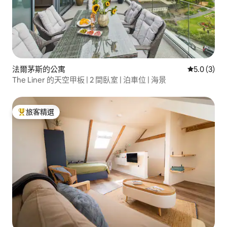
法爾茅斯的公寓
從 3 則評價
5.0 (3)
The Liner 的天空甲板 | 2 間臥室 | 泊車位 | 海景
旅客精選
旅客精選榜首