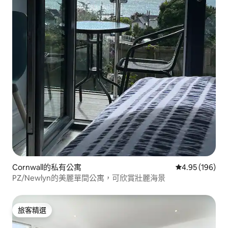
Cornwall的私有公寓
從 196 則評價
4.95 (196)
PZ/Newlyn的美麗單間公寓，可欣賞壯麗海景
旅客精選
旅客精選