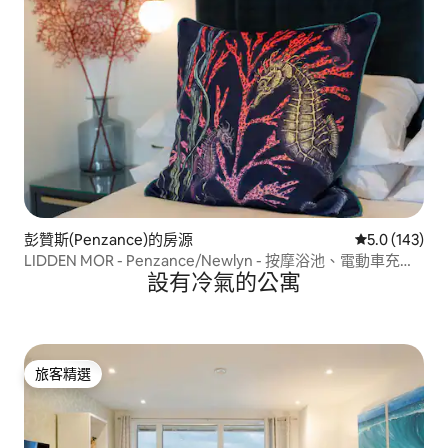
彭贊斯(Penzance)的房源
從 143 則評
5.0 (143)
LIDDEN MOR - Penzance/Newlyn - 按摩浴池、電動車充電
設有冷氣的公寓
器
旅客精選
旅客精選