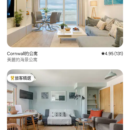
Cornwall的公寓
從 131 則評價
4.95 (131)
美麗的海景公寓
旅客精選
旅客精選榜首