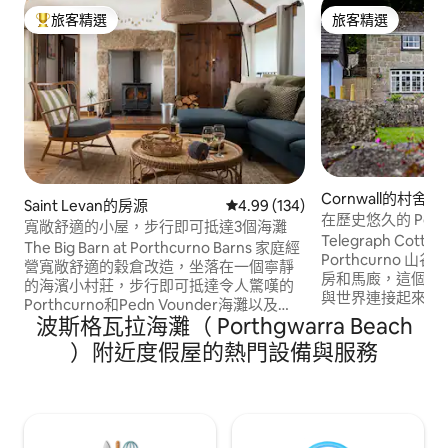
旅客精選
旅客精選
旅客精選榜首
旅客精選
Cornwall的村舍
Saint Levan的房源
從 134 則評價中獲得 4.99 的平
4.99 (134)
在歷史悠久的 Port
寬敞舒適的小屋，步行即可抵達3個海灘
屋。
Telegraph Cot
The Big Barn at Porthcurno Barns 家庭經
Porthcurno
營寬敞舒適的穀倉改造，坐落在一個寧靜
房和馬廄，這個電
的海濱小村莊，步行即可抵達令人驚嘆的
與世界連接起來。
Porthcurno和Pedn Vounder海灘以及
(Porthcurno
波斯格瓦拉海灘（ Porthgwarra Beach
Minack劇院。 門口有很多步行即可抵達西
有一座著名的露天
南海濱小徑（ SW Coastal Path ）。 步行5
）附近度假屋的熱門設備與服務
崖下的美麗海灘，以
分鐘即可抵達Logan Rock Inn酒吧，開車
Porthcurno 
不到10分鐘即可抵達Sennen Cove衝浪海
裡是為了歷史、文
灘。 開車15-25分鐘即可抵達Newlyn、
Telegraph Co
Penzance、St Michael's Mount、St Ives
基地。
，開車15-25分鐘即可抵達外出、活動和餐