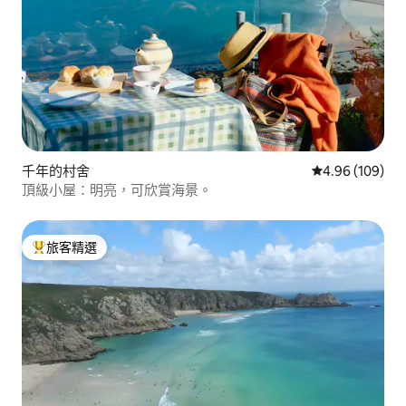
千年的村舍
從 109 則評價
4.96 (109)
頂級小屋：明亮，可欣賞海景。
旅客精選
旅客精選榜首