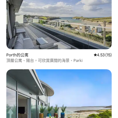
Porth的公寓
從 15 則評價
4.53 (15)
頂層公寓、陽台，可欣賞廣闊的海景、Parki