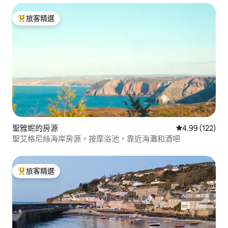
旅客精選
旅客精選榜首
聖雅妮的房源
從 122 則評價
4.99 (122)
聖艾格尼絲海岸房源，按摩浴池，靠近海灘和酒吧
旅客精選
旅客精選榜首