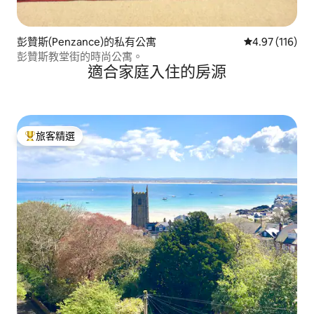
彭贊斯(Penzance)的私有公寓
從 116 則評價
4.97 (116)
彭贊斯教堂街的時尚公寓。
適合家庭入住的房源
旅客精選
旅客精選榜首