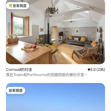
旅客精選
旅客精選榜首
Cornwall的村舍
從 236 則評
5.0 (236)
靠近Treen和Porthcurno的田園詩般的鄉村天堂。
旅客精選
旅客精選