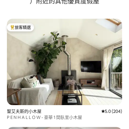
）附近的其他優質度假屋
旅客精選
旅客精選榜首
聖艾夫斯的小木屋
從 204 則評
5.0 (204)
P E N H A L L O W - 豪華 1 間臥室小木屋