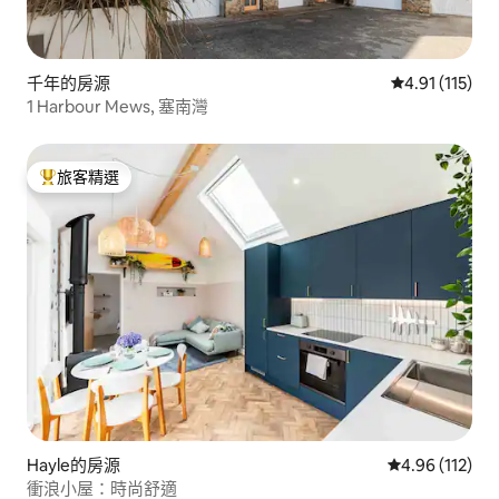
千年的房源
從 115 則評價
4.91 (115)
1 Harbour Mews, 塞南灣
旅客精選
旅客精選榜首
Hayle的房源
從 112 則評價
4.96 (112)
衝浪小屋：時尚舒適