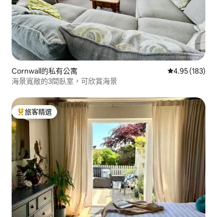
Cornwall的私有公寓
從 183 則評價
4.95 (183)
海景寬敞的3間臥室，可欣賞海景
旅客精選
旅客精選榜首