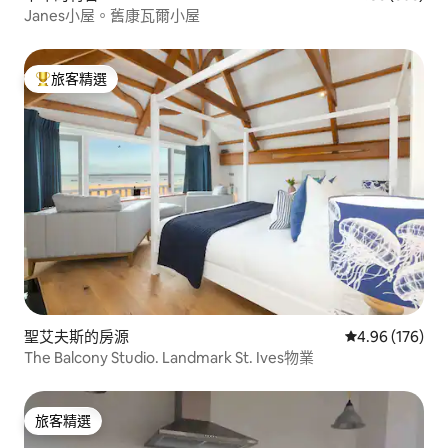
Janes小屋。舊康瓦爾小屋
旅客精選
旅客精選榜首
聖艾夫斯的房源
從 176 則評價
4.96 (176)
The Balcony Studio. Landmark St. Ives物業
旅客精選
旅客精選