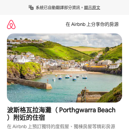
略
系統已自動翻譯部分資訊。
顯示原文
過
以
前
在 Airbnb 上分享你的房源
往
內
容
波斯格瓦拉海灘（ Porthgwarra Beach
）附近的住宿
在 Airbnb 上預訂獨特的度假屋、獨棟房屋等精彩房源