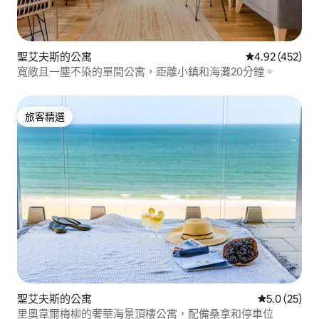
聖艾夫斯的公寓
從 452 則評價
4.92 (452)
寬敞且一塵不染的單間公寓，距離小鎮和海灘20分鐘。
旅客精選
旅客精選
聖艾夫斯的公寓
從 25 則評
5.0 (25)
里奧韋爾梅柳的奢華海景頂樓公寓，配備桑拿和停車位