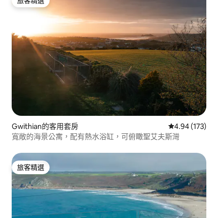
旅客精選
旅客精選
Gwithian的客用套房
從 173 則評價
4.94 (173)
寬敞的海景公寓，配有熱水浴缸，可俯瞰聖艾夫斯灣
旅客精選
旅客精選