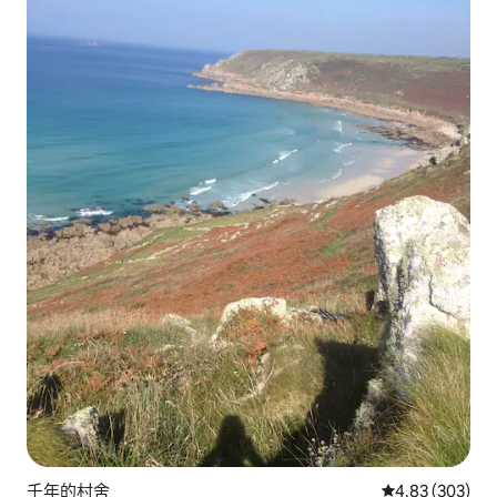
千年的村舍
從 303 則評價
4.83 (303)