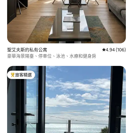
聖艾夫斯的私有公寓
從 106 則評價
4.94 (106)
豪華海景陽臺、停車位、泳池、水療和健身房
旅客精選
旅客精選榜首