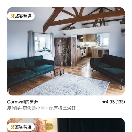
旅客精選
旅客精選榜首
Cornwall的房源
從 133 則評價
4.95 (133)
度假屋–康沃爾小屋，配有按摩浴缸
旅客精選
旅客精選榜首