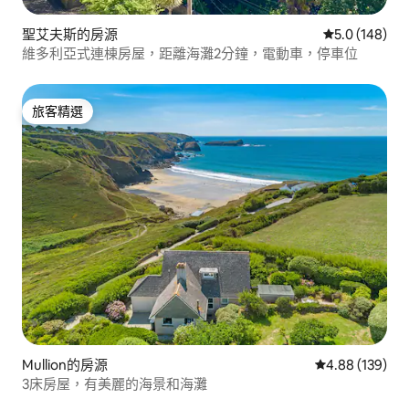
聖艾夫斯的房源
從 148 則評
5.0 (148)
維多利亞式連棟房屋，距離海灘2分鐘，電動車，停車位
旅客精選
旅客精選
Mullion的房源
從 139 則評價
4.88 (139)
3床房屋，有美麗的海景和海灘