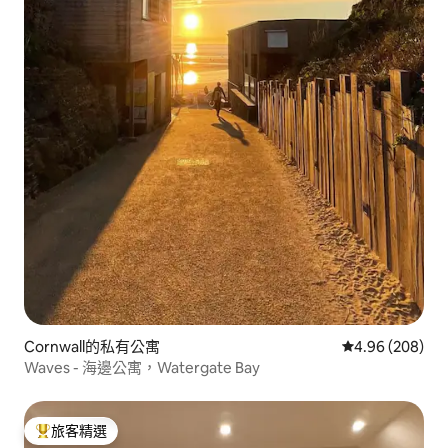
Cornwall的私有公寓
從 208 則評價
4.96 (208)
Waves - 海邊公寓，Watergate Bay
旅客精選
旅客精選榜首