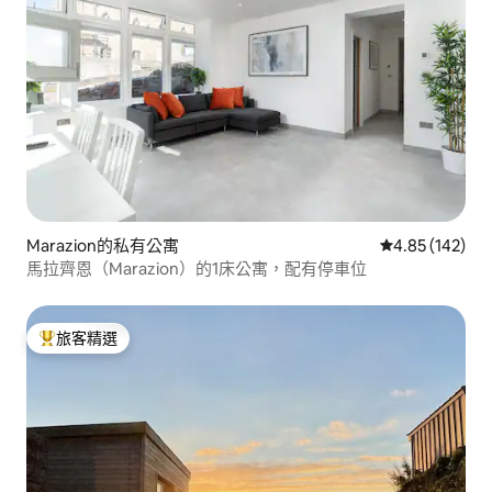
Marazion的私有公寓
從 142 則評價
4.85 (142)
馬拉齊恩（Marazion）的1床公寓，配有停車位
旅客精選
旅客精選榜首