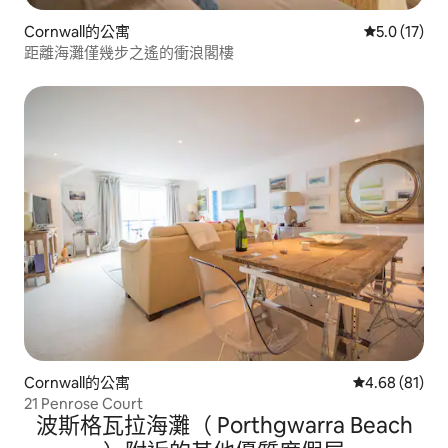
Cornwall的公寓
從 17 則評
5.0 (17)
距離海灘僅幾步之遙的衝浪閣樓
Cornwall的公寓
從 81 則評價
4.68 (81)
21 Penrose Court
波斯格瓦拉海灘（ Porthgwarra Beach