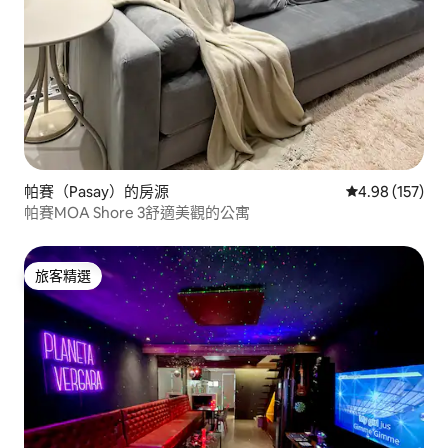
帕賽（Pasay）的房源
從 157 則評價
4.98 (157)
帕賽MOA Shore 3舒適美觀的公寓
旅客精選
旅客精選