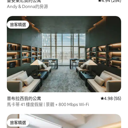
聖安東尼奧的公寓
從 254 則評價
4.94 (254)
Andy & Donna的房源
旅客精選
旅客精選
普布拉西翁的公寓
從 55 則評價
4.98 (55)
馬卡蒂 41 樓度假屋 | 景觀 + 800 Mbps Wi-Fi
旅客精選
旅客精選