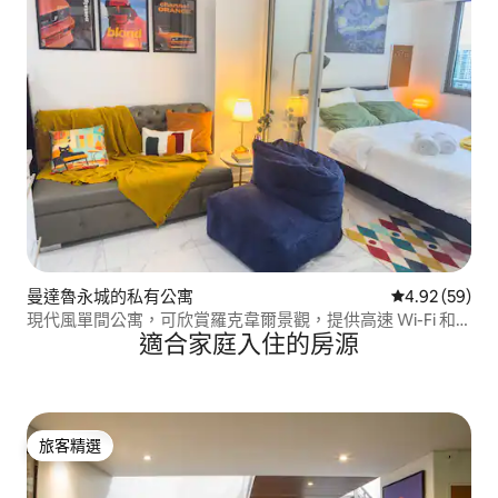
曼達魯永城的私有公寓
從 59 則評價
4.92 (59)
現代風單間公寓，可欣賞羅克韋爾景觀，提供高速 Wi-Fi 和
適合家庭入住的房源
Netflix
旅客精選
旅客精選