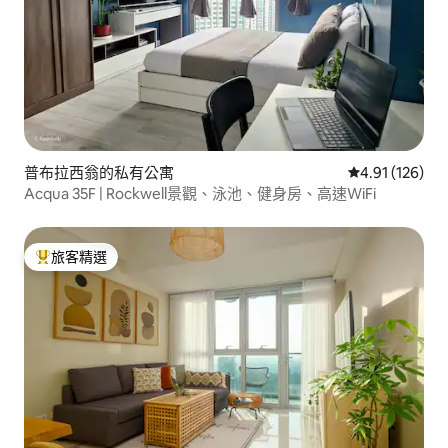
普布拉西翁的私有公寓
從 126 則評價
4.91 (126)
Acqua 35F | Rockwell景觀、泳池、健身房、高速WiFi
旅客精選
旅客精選榜首