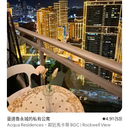
曼達魯永城的私有公寓
從 53 則評價
4.91 (53)
Acqua Residences，鄰近馬卡蒂 BGC | Rockwell View