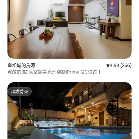
奎松城的房源
從 266 則評價
4.94 (266)
寬敞的3間臥室熱帶泳池別墅|Prime QC位置！
超讚房東
超讚房東