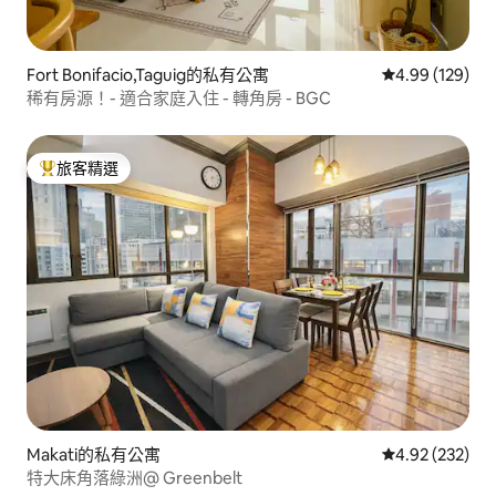
Fort Bonifacio,Taguig的私有公寓
從 129 則評價
4.99 (129)
稀有房源！- 適合家庭入住 - 轉角房 - BGC
旅客精選
旅客精選榜首
Makati的私有公寓
從 232 則評價
4.92 (232)
特大床角落綠洲@ Greenbelt