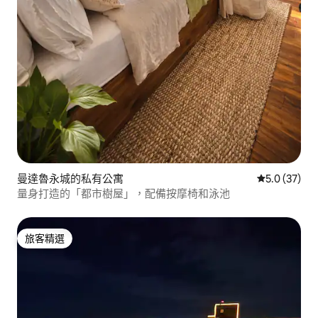
曼達魯永城的私有公寓
從 37 則評
5.0 (37)
量身打造的「都市樹屋」，配備按摩椅和泳池
旅客精選
旅客精選