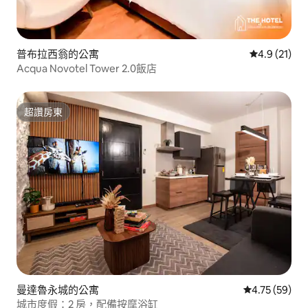
普布拉西翁的公寓
從 21 則評
4.9 (21)
Acqua Novotel Tower 2.0飯店
超讚房東
超讚房東
曼達魯永城的公寓
從 59 則評價
4.75 (59)
城市度假：2 房，配備按摩浴缸