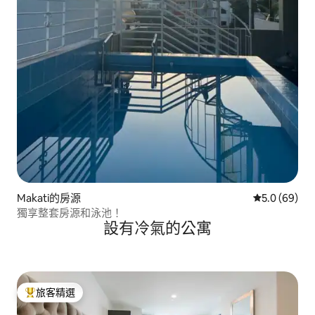
Makati的房源
從 69 則評
5.0 (69)
獨享整套房源和泳池！
設有冷氣的公寓
旅客精選
旅客精選榜首