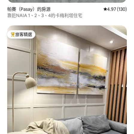
帕賽（Pasay）的房源
從 130 則評價
4.97 (130)
靠近NAIA 1、2、3、4的卡梅利塔住宅
旅客精選
旅客精選榜首