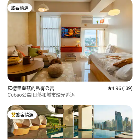
旅客精選
旅客精選
羅德里奎茲的私有公寓
從 139 則評價
4.96 (139)
Cubao公寓|日落和城市燈光追逐
旅客精選
旅客精選榜首