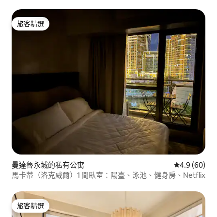
旅客精選
旅客精選
曼達魯永城的私有公寓
從 60 則評價
4.9 (60)
馬卡蒂（洛克威爾）1 間臥室：陽臺、泳池、健身房、Netflix
旅客精選
旅客精選