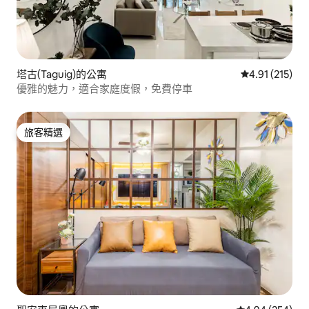
塔古(Taguig)的公寓
從 215 則評價
4.91 (215)
優雅的魅力，適合家庭度假，免費停車
旅客精選
旅客精選