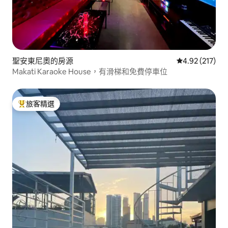
聖安東尼奧的房源
從 217 則評價
4.92 (217)
Makati Karaoke House，有滑梯和免費停車位
旅客精選
旅客精選榜首