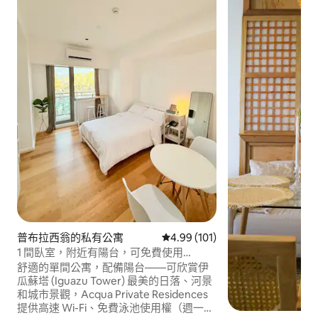
普布拉西翁的私有公寓
從 101 則評價中獲得 4.99 的平
4.99 (101)
1 間臥室，附近有陽台，可免費使用
Rockwell Makati 泳池
舒適的單間公寓，配備陽台——可欣賞伊
瓜蘇塔 (Iguazu Tower) 最美的日落、河景
和城市景觀，Acqua Private Residences
提供高速 Wi-Fi、免費泳池使用權（週一休