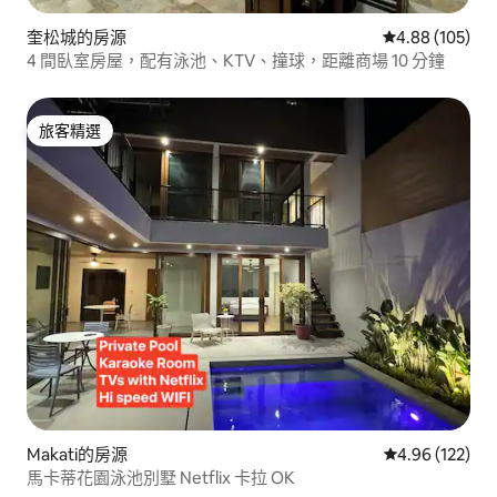
奎松城的房源
從 105 則評價
4.88 (105)
4 間臥室房屋，配有泳池、KTV、撞球，距離商場 10 分鐘
旅客精選
旅客精選
Makati的房源
從 122 則評價
4.96 (122)
馬卡蒂花園泳池別墅 Netflix 卡拉 OK