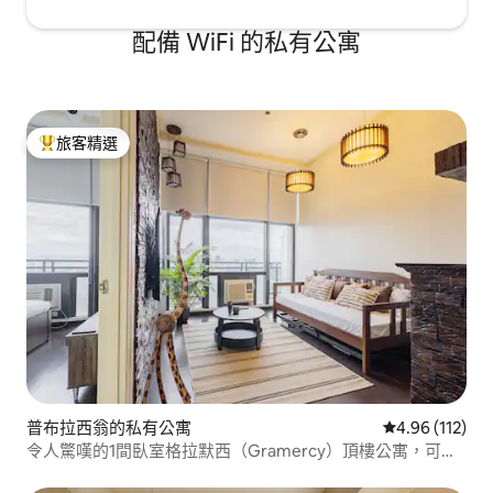
配備 WiFi 的私有公寓
旅客精選
旅客精選榜首
普布拉西翁的私有公寓
從 112 則評價
4.96 (112)
令人驚嘆的1間臥室格拉默西（Gramercy）頂樓公寓，可欣
賞城市景觀！