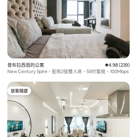
普布拉西翁的公寓
從 239 則評價
4.98 (239)
New Century Spire，配有2張雙人床、55吋電視、100Mbps
旅客精選
旅客精選