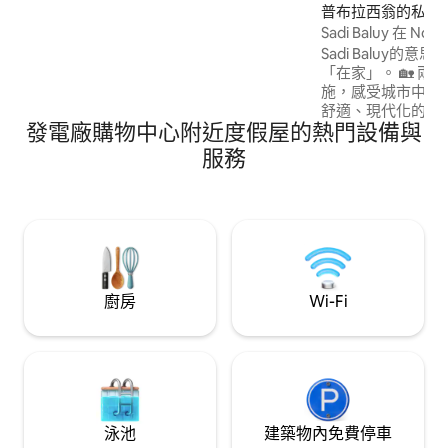
息）、付費停車位（視情況而定，另附房
普布拉西翁的私有
東的迎賓禮物 🎁） 位於馬卡蒂/曼達盧永
Sadi Baluy 在 No
邊境的Acqua Private Residences是一個
池
Sadi Baluy的意思是
安全的社區。 最新的建築物 Iguazu Tower
「在家」。 🏡 兩全其美！ Novotel飯店設
位於 Rockwell 附近，可輕鬆前往 BGC、
施，感受城市中的Prob
Poblacion、Makati CBD、Ortigas 和
舒適、現代化的菲
Pasig。前往尼諾·阿基諾國際機場 (NAIA)
發電廠購物中心附近度假屋的熱門設備與
合休息、放慢腳步和有
約 30 分鐘。
近的地標： Powerplant Mall,
服務
Rockwell（步行3-5分鐘） 
靠近羅森、餐廳、洗
👶🏼行為良好的
以免費入住。☺️
廚房
Wi-Fi
泳池
建築物內免費停車