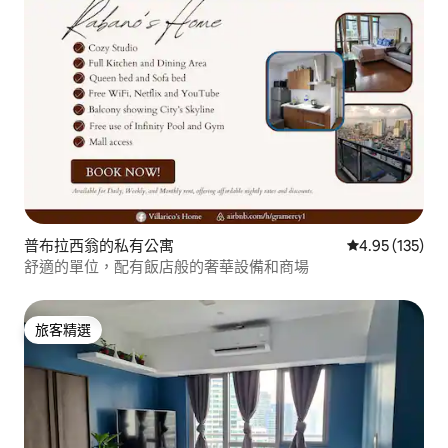
普布拉西翁的私有公寓
從 135 則評價
4.95 (135)
舒適的單位，配有飯店般的奢華設備和商場
旅客精選
旅客精選