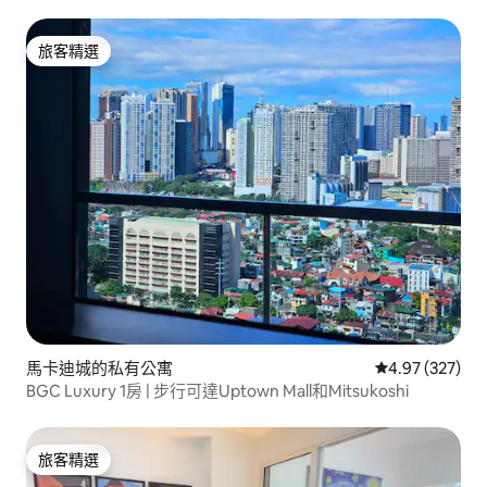
旅客精選
旅客精選
馬卡迪城的私有公寓
從 327 則評價
4.97 (327)
BGC Luxury 1房 | 步行可達Uptown Mall和Mitsukoshi
旅客精選
旅客精選