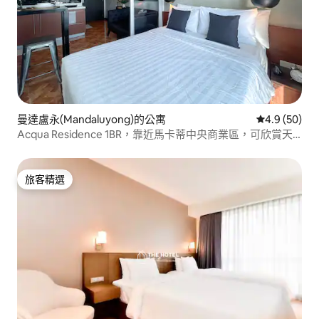
曼達盧永(Mandaluyong)的公寓
從 50 則評
4.9 (50)
Acqua Residence 1BR，靠近馬卡蒂中央商業區，可欣賞天
際線景觀
旅客精選
旅客精選