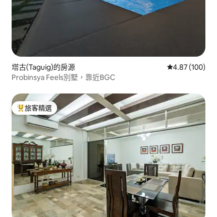
塔古(Taguig)的房源
從 100 則評價
4.87 (100)
Probinsya Feels別墅，靠近BGC
旅客精選
旅客精選榜首