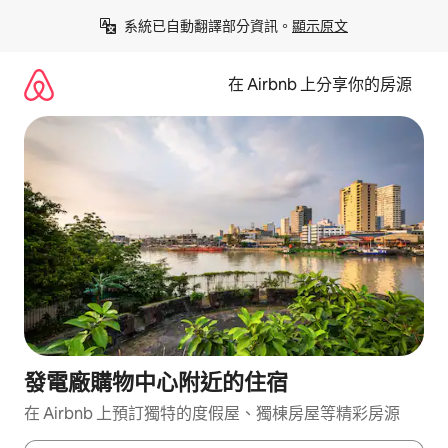
略
系統已自動翻譯部分資訊。
顯示原文
過
以
前
在 Airbnb 上分享你的房源
往
內
容
發電廠購物中心附近的住宿
在 Airbnb 上預訂獨特的度假屋、獨棟房屋等精彩房源