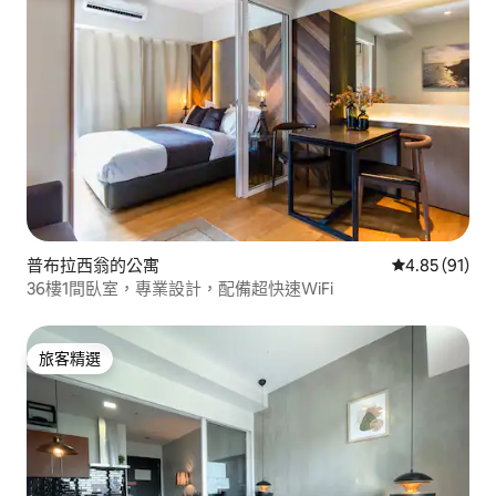
普布拉西翁的公寓
從 91 則評價
4.85 (91)
36樓1間臥室，專業設計，配備超快速WiFi
旅客精選
旅客精選