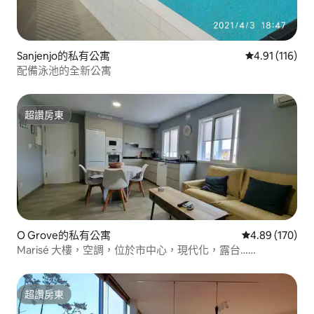
Sanjenjo的私有公寓
從 116 則評價
4.91 (116)
配備泳池的全新公寓
超讚房東
超讚房東
O Grove的私有公寓
從 170 則評價
4.89 (170)
Marisé 大樓，空調，位於市中心，現代化，露台……
超讚房東
超讚房東