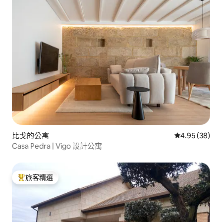
比戈的公寓
從 38 則評價
4.95 (38)
Casa Pedra | Vigo 設計公寓
旅客精選
旅客精選榜首