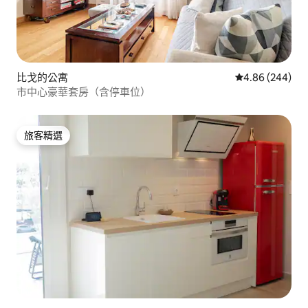
比戈的公寓
從 244 則評價
4.86 (244)
市中心豪華套房（含停車位）
旅客精選
旅客精選