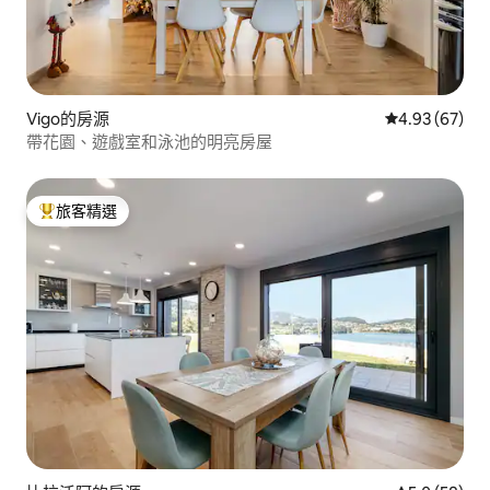
Vigo的房源
從 67 則評價
4.93 (67)
帶花園、遊戲室和泳池的明亮房屋
旅客精選
旅客精選榜首