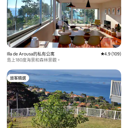
Illa de Arousa的私有公寓
從 109 則評
4.9 (109)
島上180度海景和森林景觀。
旅客精選
旅客精選