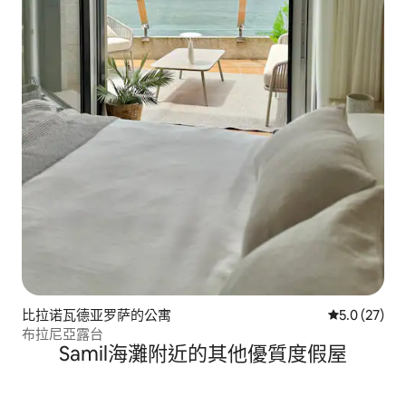
比拉诺瓦德亚罗萨的公寓
從 27 則評
5.0 (27)
布拉尼亞露台
Samil海灘附近的其他優質度假屋