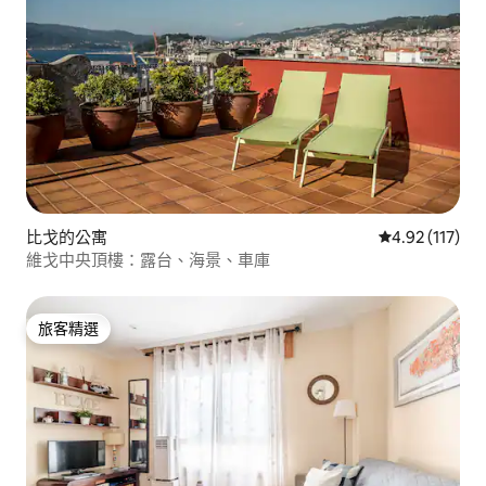
比戈的公寓
從 117 則評價
4.92 (117)
維戈中央頂樓：露台、海景、車庫
旅客精選
旅客精選