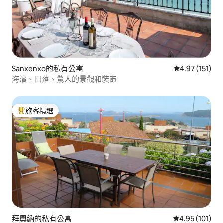
Sanxenxo的私有公寓
從 151 則評價
4.97 (151)
海濱、日落、驚人的景觀和裝飾
旅客精選
旅客精選榜首
拜奧納的私有公寓
從 101 則評價
4.95 (101)