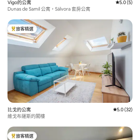
Vigo的公寓
從 5 則評價
5.0 (5)
Dunas de Samil 公寓，Sálvora 套房公寓
旅客精選
旅客精選榜首
比戈的公寓
從 32 則評
5.0 (32)
維戈布薩斯的閣樓
旅客精選
旅客精選榜首