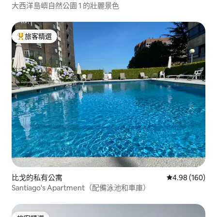
大西洋島嶼自然公園 1 的壯麗景色
旅客精選
旅客精選榜首
比戈的私有公寓
從 160 則評價
4.98 (160)
Santiago's Apartment（配備泳池和車庫）