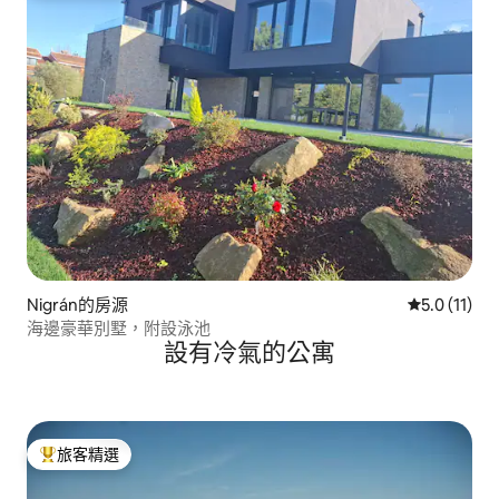
Nigrán的房源
從 11 則評
5.0 (11)
海邊豪華別墅，附設泳池
設有冷氣的公寓
旅客精選
旅客精選榜首