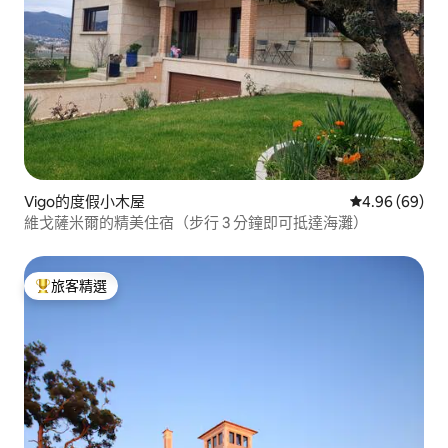
Vigo的度假小木屋
從 69 則評價
4.96 (69)
維戈薩米爾的精美住宿（步行 3 分鐘即可抵達海灘）
旅客精選
旅客精選榜首