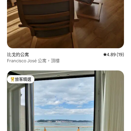
比戈的公寓
從 19 則評價
4.89 (19)
Francisco José 公寓，頂樓
旅客精選
旅客精選榜首