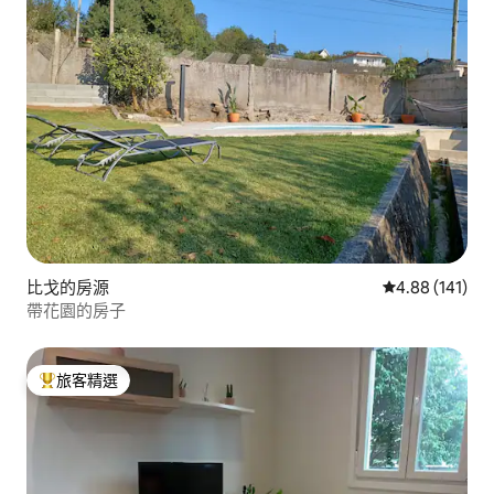
比戈的房源
從 141 則評價
4.88 (141)
帶花園的房子
旅客精選
旅客精選榜首