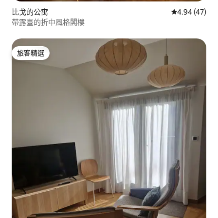
比戈的公寓
從 47 則評價
4.94 (47)
帶露臺的折中風格閣樓
旅客精選
旅客精選