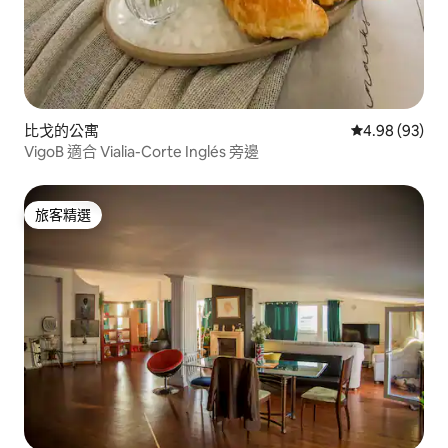
比戈的公寓
從 93 則評價
4.98 (93)
VigoB 適合 Vialia-Corte Inglés 旁邊
旅客精選
旅客精選