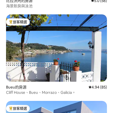
比拉沃阿的房源
從 58 則評
5.0 (58)
海景新房與泳池
旅客精選
旅客精選榜首
Bueu的房源
從 85 則評價
4.94 (85)
Cliff House、Bueu、Morrazo、Galicia。
旅客精選
旅客精選榜首