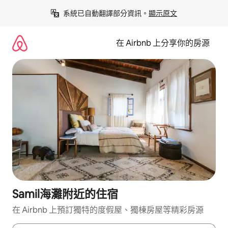
略
系統已自動翻譯部分資訊。
顯示原文
過
以
前
在 Airbnb 上分享你的房源
往
內
容
Samil海灘附近的住宿
在 Airbnb 上預訂獨特的度假屋、獨棟房屋等精彩房源