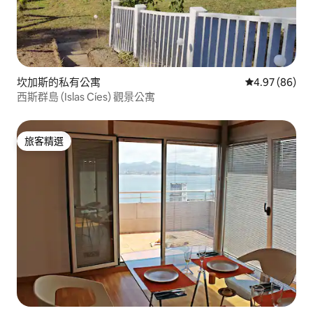
坎加斯的私有公寓
從 86 則評價
4.97 (86)
西斯群島 (Islas Cíes) 觀景公寓
旅客精選
旅客精選