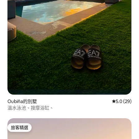
Oubiña的別墅
從 29 則評
5.0 (29)
溫水泳池、按摩浴缸、
旅客精選
旅客精選