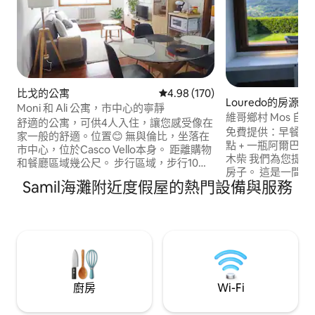
比戈的公寓
從 170 則評價中獲得 4.98 的平
4.98 (170)
Louredo的房源
Moni 和 Ali 公寓，市中心的寧靜
維哥鄉村 Mos 
舒適的公寓，可供4人入住，讓您感受像在
免費提供：早餐套裝
家一般的舒適。位置😊 無與倫比，坐落在
點 + 一瓶阿爾巴利諾 (
市中心，位於Casco Vello本身。 距離購物
木柴 我們為您提
和餐廳區域幾公尺。 步行區域，步行10分
房子。 這是一間5
鐘即可抵達所有巴士線路，步行15分鐘即
Samil海灘附近度假屋的熱門設備與服務
個約200公尺的私
可抵達火車和AVE車站，步行100公尺即可
隱私。 莊園內有專屬
抵達計程車站。 開車 10-15 分鐘即可抵達
條光纖600Mb ，非
海灘，步行 10 分鐘即可抵達港口，從那裡
位置完美，讓房子
出發前往坎加斯、西斯島，距離維戈機場
旅行的基地。 距離
12 公里。
廚房
Wi-Fi