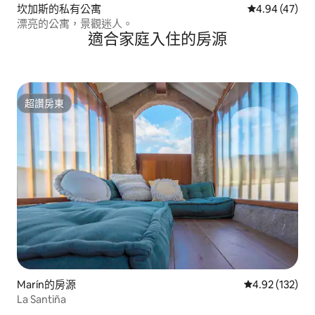
坎加斯的私有公寓
從 47 則評價
4.94 (47)
漂亮的公寓，景觀迷人。
適合家庭入住的房源
超讚房東
超讚房東
Marín的房源
從 132 則評價
4.92 (132)
La Santiña