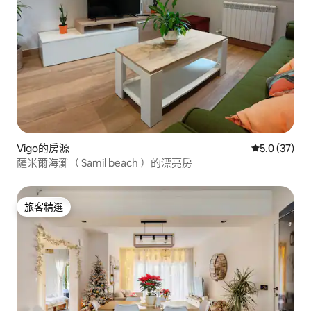
Vigo的房源
從 37 則評
5.0 (37)
薩米爾海灘（ Samil beach ）的漂亮房
旅客精選
旅客精選