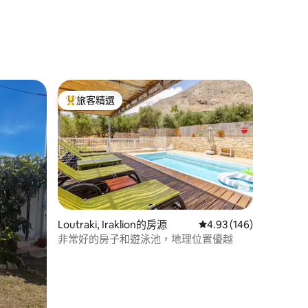
 分）
旅客精選
旅客精選榜首
 分）
Loutraki, Iraklion的房源
從 146 則評價中獲得 4
4.93 (146)
非常好的房子和遊泳池，地理位置優越