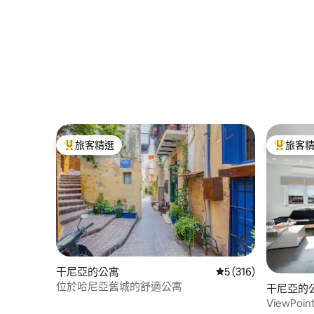
旅客精選
旅客
旅客精選榜首
旅客精選
干尼亞的公寓
從 316 則評價中獲得
5 (316)
位於哈尼亞舊城的舒適公寓
干尼亞的
ViewPo