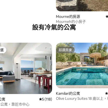
Mourne的房源
Mourneh的小房子
設有冷氣的公寓
精選
超讚房東
榜首
超讚房東
 5 的平均評分（滿分 5 分）
Kamilari的公寓
從
Olive Luxury Suites 18 歲
公寓
從 118 則評價中獲得 5 的平均評分（滿分 5
5 (118)
泳池
int公寓，靠近市中心