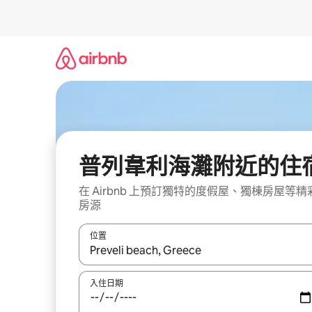
略
過
以
前
往
內
容
普列韋利海灘附近的住
在 Airbnb 上預訂獨特的度假屋、獨棟房屋等精
房源
位置
如有搜尋結果，瀏覽內容時請使用上下箭頭，或輕
入住日期