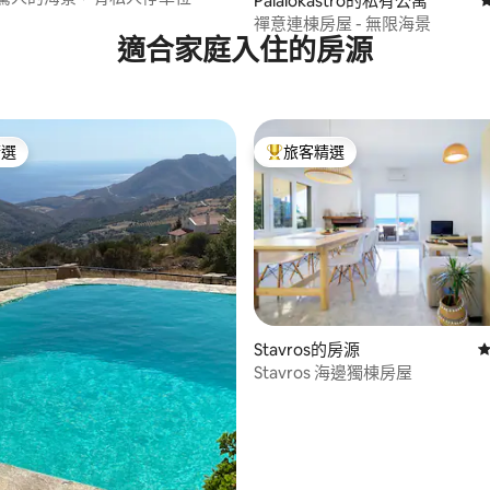
Palaiokastro的私有公寓
禪意連棟房屋 - 無限海景
適合家庭入住的房源
精選
旅客精選
榜首
旅客精選榜首
 5 的平均評分（滿分 5 分）
Stavros的房源
從
Stavros 海邊獨棟房屋