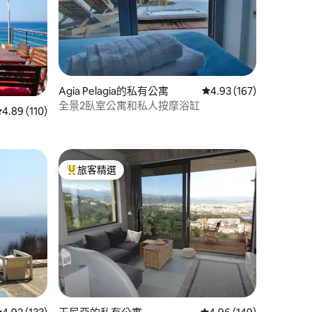
Agia Pelagia的私有公寓
從 167 則評價中獲得 4
4.93 (167)
全景2臥室公寓和私人按摩浴缸
 分）
從 110 則評價中獲得 4.89 的平均評分（滿分 5 分）
4.89 (110)
旅客精選
旅客精選榜首
 分）