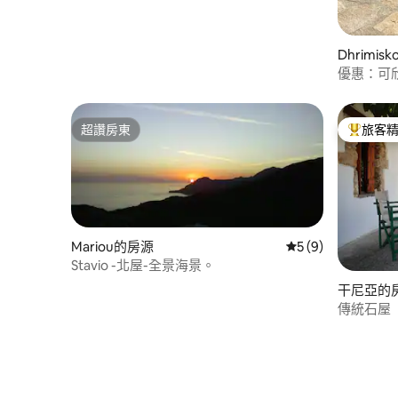
Dhrimis
優惠：可
超讚房東
旅客
超讚房東
旅客精選
Mariou的房源
從 9 則評價中獲得
5 (9)
Stavio -北屋-全景海景。
干尼亞的
傳統石屋