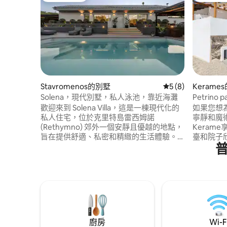
Stavromenos的別墅
從 8 則評價中獲得
5 (8)
Kerame
Solena，現代別墅，私人泳池，靠近海灘
Petrino
歡迎來到 Solena Villa，這是一棟現代化的
如果您想
私人住宅，位於克里特島雷西姆諾
寧靜和魔
(Rethymno) 郊外一個安靜且優越的地點，
Keram
旨在提供舒適、私密和精緻的生活體驗。
臺和院子
這棟別墅地理位置優越，位於島上兩個主
Preveli、
要機場之間，距離哈尼亞國際機場 (Chania
Paulos、P
International Airport) 78 公里，距離伊拉
麗清澈和
克利翁國際機場 (Heraklion International
全，在一
Airport) 72 公里，交通便利，環境寧靜，
莊。它有
距離海邊僅 1.5 公里，附近有當地小酒館、
室。
商店和日常便利設施。
廚房
Wi-F