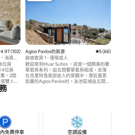
Chrysi
「Chrysi
西姆農南
110 平
亞海的無阻
收看衛星
WiFi
等）、洗衣
平方公尺
 分）
從 102 則評價中獲得 4.97 的平均評分（滿分 5 分）
4.97 (102)
Agios Pavlos的房源
從 66 則評價中獲得
5 (66)
-Pi，海景，
麻坡套房 1 - 僅限成人
（6位房
歡迎來到Muar Suites ，這是一個精美的奢
（4位房
華套房系列，由五間奢華套房組成，坐落
公寓，2間
在克里特島南部迷人的景觀中，靠近風景
一張雙人
如畫的Agios Pavlos村。泳池區域由五間套
務
廊，以及
房共用。這個獨特的度假勝地擁有令人鼓
臺。 現
舞的海景，是完美的目的地。我們每間套
齊全的廚
房都設計優雅，展現獨特且時尚的手工裝
咖啡區。
飾。小廚房、COCO-MAT生產的床和高品
用泳池和
質的床單，確保房客享有極致的舒適。
內免費停車
空調設備