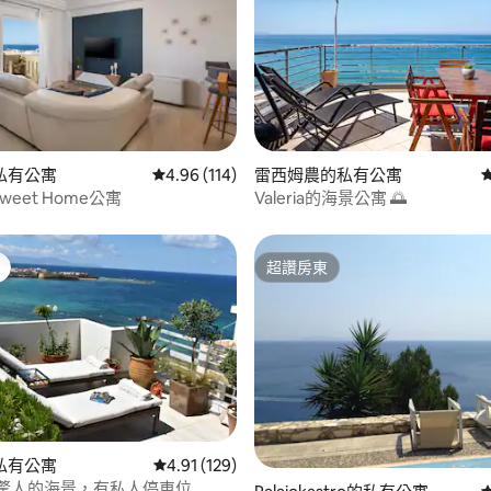
96 的平均評分（滿分 5 分）
私有公寓
從 114 則評價中獲得 4.96 的平均評分（滿分 5
4.96 (114)
雷西姆農的私有公寓
a Sweet Home公寓
Valeria的海景公寓 🌅
超讚房東
超讚房東
私有公寓
從 129 則評價中獲得 4.91 的平均評分（滿分 5
4.91 (129)
87 的平均評分（滿分 5 分）
ma -驚人的海景，有私人停車位