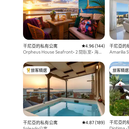
干尼亞的私有公寓
從 144 則評價中獲得 4.
4.96 (144)
干尼亞的
Orpheus House Seafront• 2 間臥室• 海洋
Amarili
全景
旅客精選
旅客精選
旅客精選榜首
旅客精選
干尼亞的
干尼亞的私有公寓
從 189 則評價中獲得 4.
4.87 (189)
Dioti
Soleado公寓