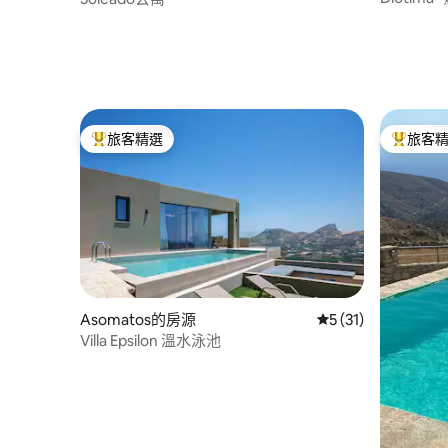
旅客精選
旅客
旅客精選榜首
旅客精選
Asomatos的房源
從 31 則評價中獲得
5 (31)
Villa Epsilon 溫水泳池