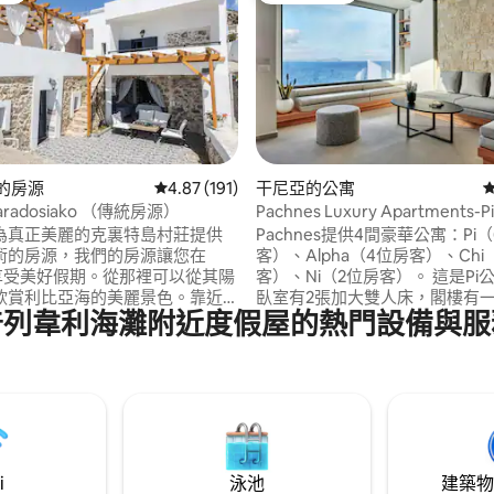
 5 的平均評分（滿分 5 分）
s的房源
從 191 則評價中獲得 4.87 的平均評分（滿分 5
4.87 (191)
干尼亞的公寓
 paradosiako （傳統房源）
Pachnes Luxury Apartments
溫水泳池
為真正美麗的克裏特島村莊提供
Pachnes提供4間豪華公寓：Pi
術的房源，我們的房源讓您在
客）、Alpha（4位房客）、Chi
e享受美好假期。從那裡可以從其陽
客）、Ni（2位房客）。 這是Pi
欣賞利比亞海的美麗景色。靠近
臥室有2張加大雙人床，閣樓有
普列韋利海灘附近度假屋的熱門設備與服
Triopetra、Ligres、Agios
床，有大窗戶、遮光百葉窗、遊
lakias Agia Galini、Matala的美
可欣賞城市天際線和自然景觀的露
異國風情的海灘。房子美麗、安
代設計採用頂級電器。 享受設備
個安靜和熱情好客的克裏特島村
房，配有冰箱、烤箱、微波爐和
兩間臥室，柔軟的牀墊四間浴
房源提供四間公寓，配有大型共
嬰兒泳池。
i
泳池
建築物