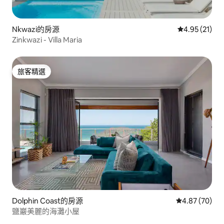
Nkwazi的房源
從 21 則評價
4.95 (21)
Zinkwazi - Villa Maria
旅客精選
旅客精選
Dolphin Coast的房源
從 70 則評價
4.87 (70)
鹽巖美麗的海灘小屋