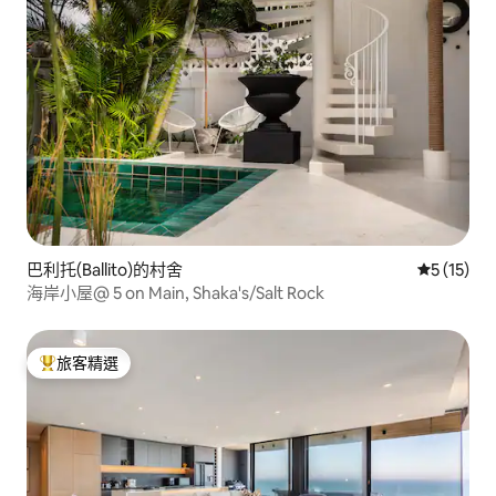
巴利托(Ballito)的村舍
從 15 則
5 (15)
海岸小屋@ 5 on Main, Shaka's/Salt Rock
旅客精選
旅客精選榜首