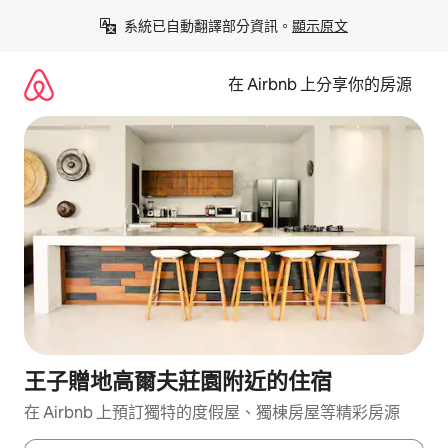
略
系統已自動翻譯部分資訊。
顯示原文
過
以
前
在 Airbnb 上分享你的房源
往
內
容
王子贈地高爾夫莊園附近的住宿
在 Airbnb 上預訂獨特的度假屋、獨棟房屋等精彩房源