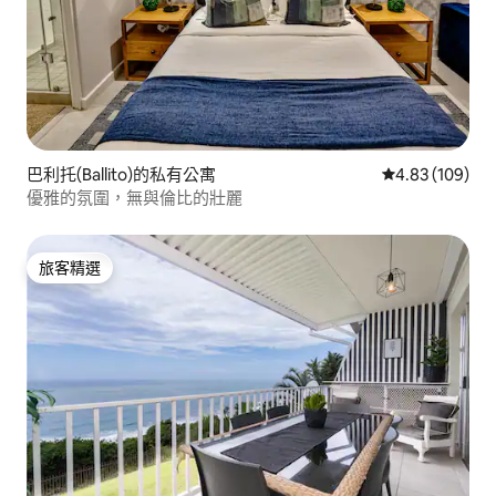
巴利托(Ballito)的私有公寓
從 109 則評價
4.83 (109)
優雅的氛圍，無與倫比的壯麗
旅客精選
旅客精選