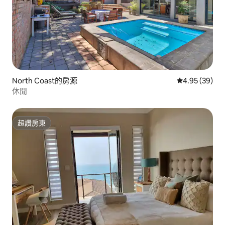
North Coast的房源
從 39 則評價
4.95 (39)
休閒
超讚房東
超讚房東