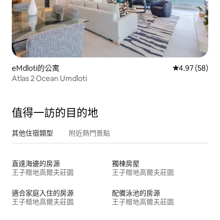
eMdloti的公寓
從 58 則評價
4.97 (58)
Atlas 2 Ocean Umdloti
值得一訪的目的地
其他住宿類型
附近熱門景點
直達海邊的房源
獨棟房屋
王子贈地高爾夫莊園
王子贈地高爾夫莊園
適合家庭入住的房源
配備泳池的房源
王子贈地高爾夫莊園
王子贈地高爾夫莊園