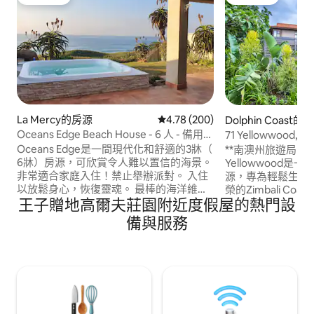
旅客精選
旅客精選
La Mercy的房源
從 200 則評價中獲得 4.78 的平
4.78 (200)
Dolphin Coast的
Oceans Edge Beach House - 6 人 - 備用電
71 Yellowwood, 
源
Oceans Edge是一間現代化和舒適的3牀（
**南澳州旅遊局 5 星
6牀）房源，可欣賞令人難以置信的海景。
Yellowwood
非常適合家庭入住！禁止舉辦派對。 入住
源，專為輕鬆生活
以放鬆身心，恢復靈魂。 最棒的海洋維他
榮的Zimbali Coa
王子贈地高爾夫莊園附近度假屋的熱門設
命！ 在炎熱的夏日，在大按摩浴池啜飲雞
施，包括Tom Wei
尾酒，欣賞海豚游過。 沒有暖氣。 冬季賞
泳池（包括帶滑梯
備與服務
鯨令人嘆為觀止 距離Umhlanga/Ballito和
道、網球和壁球球
King Shaka機場10/15分鐘。 Jojo Tanks &
廳和咖啡店。 房源還有DSTV、燃氣燒烤設
Backup Generator 為你解決停電問題！
施和日常清潔服務
備有太陽能電力。