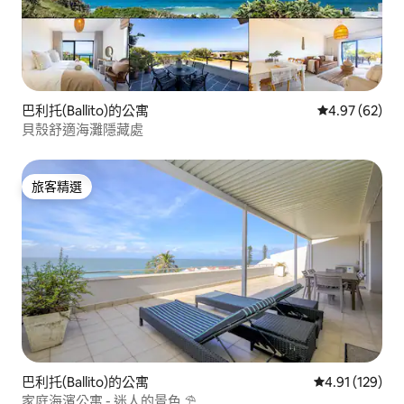
巴利托(Ballito)的公寓
從 62 則評價
4.97 (62)
貝殼舒適海灘隱藏處
旅客精選
旅客精選
巴利托(Ballito)的公寓
從 129 則評價
4.91 (129)
家庭海濱公寓 - 迷人的景色 ⛱