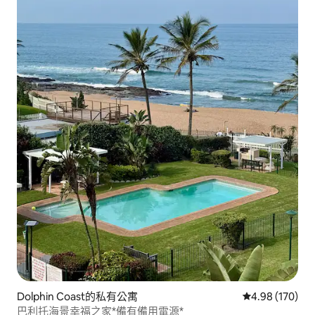
Dolphin Coast的私有公寓
從 170 則評價
4.98 (170)
巴利托海景幸福之家*備有備用電源*