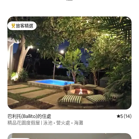
旅客精選
旅客精選榜首
巴利托(Ballito)的住處
從 14 則
5 (14)
精品花園度假屋 | 泳池 • 營火處 • 海灘