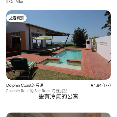
5 On Allen
旅客精選
旅客精選
Dolphin Coast的房源
從 177 則評價
4.84 (177)
Rascal's Rest 的 Salt Rock 海灘別墅
設有冷氣的公寓