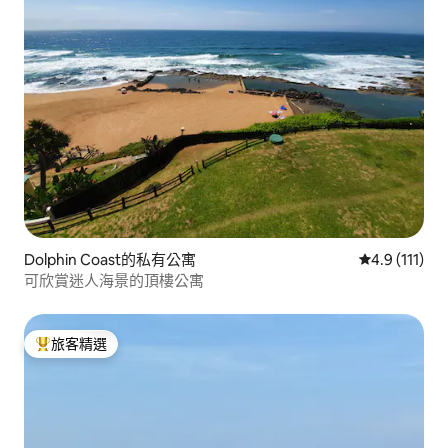
Dolphin Coast的私有公寓
從 111 則評
4.9 (111)
可欣賞迷人海景的頂樓公寓
旅客精選
旅客精選榜首