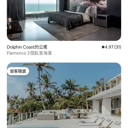
Dolphin Coast的公寓
從 31 則評價
4.97 (31)
Flamenco 3 間臥室海濱
旅客精選
旅客精選