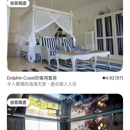
旅客精選
旅客精選
Dolphin Coast的客用套房
從 97 則評價
4.92 (97)
令人驚嘆的海濱天堂，適合兩人入住
旅客精選
旅客精選