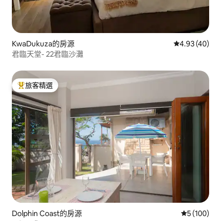
KwaDukuza的房源
從 40 則評價
4.93 (40)
君臨天堂- 22君臨沙灘
旅客精選
旅客精選榜首
Dolphin Coast的房源
從 100 則
5 (100)