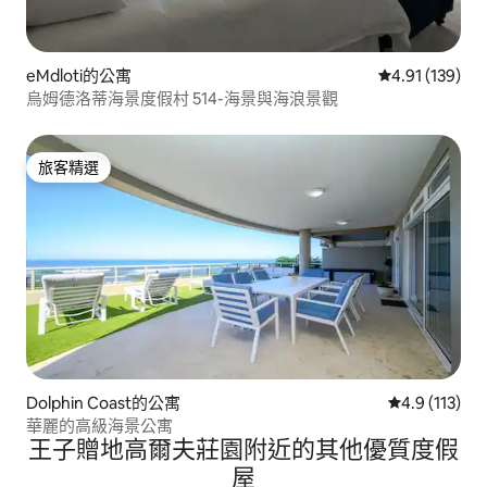
eMdloti的公寓
從 139 則評價
4.91 (139)
烏姆德洛蒂海景度假村 514-海景與海浪景觀
旅客精選
旅客精選
Dolphin Coast的公寓
從 113 則評
4.9 (113)
華麗的高級海景公寓
王子贈地高爾夫莊園附近的其他優質度假
屋