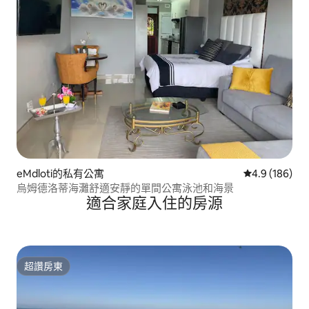
eMdloti的私有公寓
從 186 則評
4.9 (186)
烏姆德洛蒂海灘舒適安靜的單間公寓泳池和海景
適合家庭入住的房源
超讚房東
超讚房東