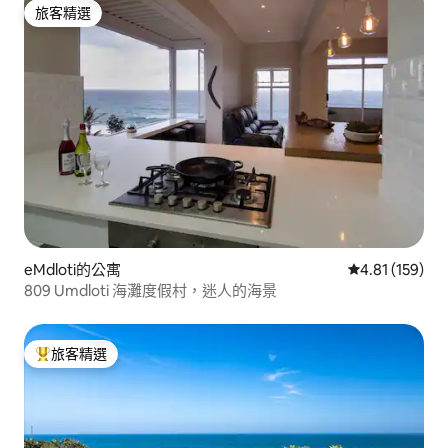
旅客精選
旅客精選
eMdloti的公寓
從 159 則評價
4.81 (159)
809 Umdloti 海灘度假村，迷人的海景
旅客精選
旅客精選榜首