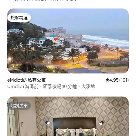
旅客精選
旅客精選
eMdloti的私有公寓
從 101 則評價
4.95 (101)
Umdloti 海灘前、距離機場 10 分鐘、大溪地
超讚房東
超讚房東