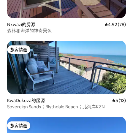
Nkwazi的房源
從 78 則評價
4.92 (78)
森林和海洋的神奇景色
旅客精選
旅客精選
KwaDukuza的房源
從 13 則
5 (13)
Sovereign Sands；Blythdale Beach；北海岸KZN
旅客精選
旅客精選