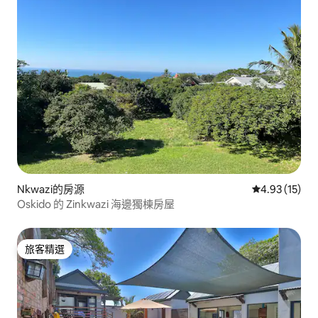
Nkwazi的房源
從 15 則評價
4.93 (15)
Oskido 的 Zinkwazi 海邊獨棟房屋
旅客精選
旅客精選