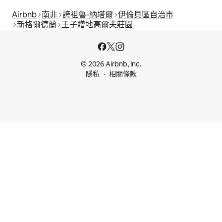
Airbnb
南非
誇祖魯-納塔爾
伊倫貝區自治市
新格爾德蘭
王子贈地高爾夫莊園
© 2026 Airbnb, Inc.
隱私
相關條款