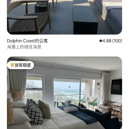
Dolphin Coast的公寓
從 100 則評價
4.88 (100)
海灘上的絕佳海景
旅客精選
旅客精選榜首