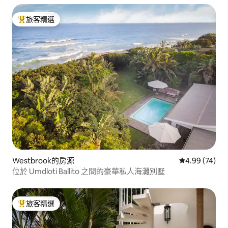
旅客精選
旅客精選榜首
Westbrook的房源
從 74 則評價
4.99 (74)
位於 Umdloti Ballito 之間的豪華私人海灘別墅
旅客精選
旅客精選榜首