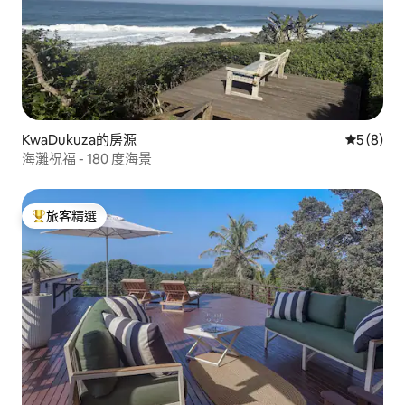
KwaDukuza的房源
從 8 則
5 (8)
海灘祝福 - 180 度海景
旅客精選
旅客精選榜首