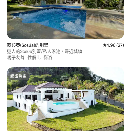
蘇莎亞(Sosúa)的別墅
從 27 則評價
4.96 (27)
迷人的Sosúa別墅/私人泳池，靠近城鎮
親子友善
·
性價比
·
衛浴
超讚房東
超讚房東