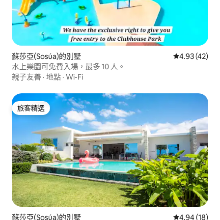
蘇莎亞(Sosúa)的別墅
從 42 則評價
4.93 (42)
水上樂園可免費入場，最多 10 人。
親子友善
·
地點
·
Wi-Fi
旅客精選
旅客精選
蘇莎亞(Sosúa)的別墅
從 18 則評價
4.94 (18)