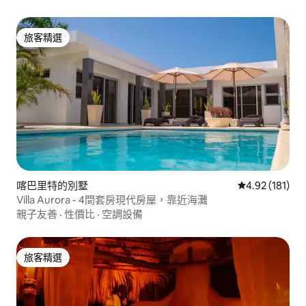
旅客精選
旅客精選
喀巴里特的別墅
從 181 則評價
4.92 (181)
Villa Aurora - 4間套房現代房屋，靠近海灘
親子友善
·
性價比
·
空調設備
旅客精選
旅客精選