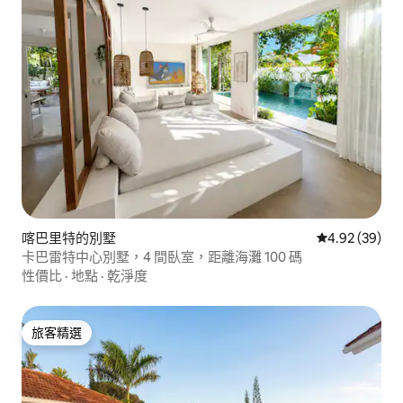
喀巴里特的別墅
從 39 則評價
4.92 (39)
卡巴雷特中心別墅，4 間臥室，距離海灘 100 碼
性價比
·
地點
·
乾淨度
旅客精選
旅客精選