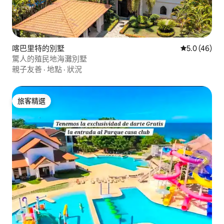
喀巴里特的別墅
從 46 則評
5.0 (46)
驚人的殖民地海灘別墅
親子友善
·
地點
·
狀況
旅客精選
旅客精選