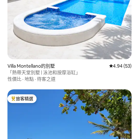
Villa Montellano的別墅
從 53 則評價
4.94 (53)
「熱帶天堂別墅 | 泳池和按摩浴缸」
性價比
·
地點
·
待客之道
旅客精選
旅客精選榜首