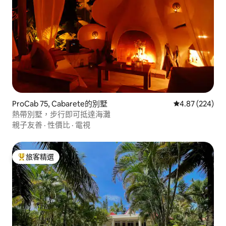
ProCab 75, Cabarete的別墅
從 224 則評價
4.87 (224)
熱帶別墅，步行即可抵達海灘
親子友善
·
性價比
·
電視
旅客精選
旅客精選榜首