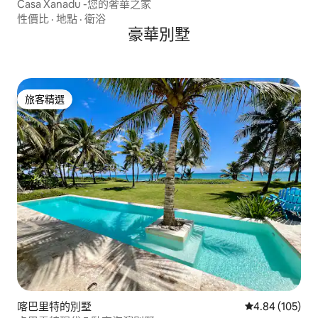
Casa Xanadu -您的奢華之家
性價比
·
地點
·
衛浴
豪華別墅
旅客精選
旅客精選
喀巴里特的別墅
從 105 則評價
4.84 (105)