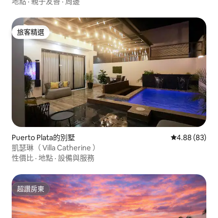
地點
·
親子友善
·
周邊
旅客精選
旅客精選
Puerto Plata的別墅
從 83 則評價
4.88 (83)
凱瑟琳（ Villa Catherine ）
性價比
·
地點
·
設備與服務
超讚房東
超讚房東