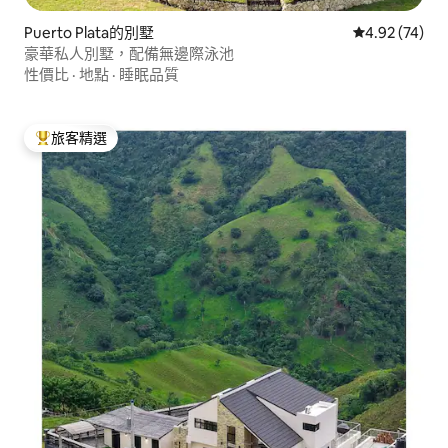
Puerto Plata的別墅
從 74 則評價
4.92 (74)
豪華私人別墅，配備無邊際泳池
性價比
·
地點
·
睡眠品質
旅客精選
旅客精選榜首