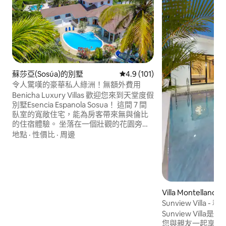
蘇莎亞(Sosúa)的別墅
從 101 則評價中獲得 4.9 的平
4.9 (101)
令人驚嘆的豪華私人綠洲！無額外費用
Benicha Luxury Villas 歡迎您來到天堂度假
別墅Esencia Espanola Sosua！ 這間 7 間
臥室的寬敞住宅，能為房客帶來無與倫比
的住宿體驗。 坐落在一個壯觀的花園旁，
距離Cabarete Sosua邊境的半私人海灘僅
地點
·
性價比
·
周邊
幾步之遙。 您會喜歡個人化的服務，以及
禮賓和每日清潔服務。 房源提供各種設
施，包括排球場、大型泳池和嬰兒泳池、
撞球桌、Sony PlayStation 5 等等！
Villa Montellan
Sunview Villa
Sunview Vil
您與親友一起享受您應