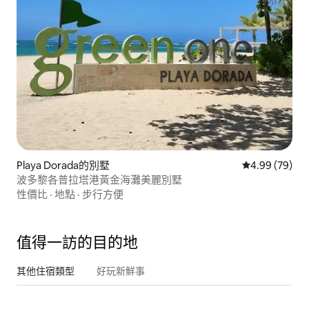
Playa Dorada的別墅
從 79 則評價
4.99 (79)
波多黎各普拉塔港黃金海灘美麗別墅
性價比
·
地點
·
步行方便
值得一訪的目的地
其他住宿類型
好玩新鮮事