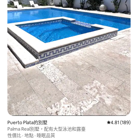
Puerto Plata的別墅
從 189 則評價
4.81 (189)
Palma Real別墅，配有大型泳池和露臺
性價比
·
地點
·
睡眠品質