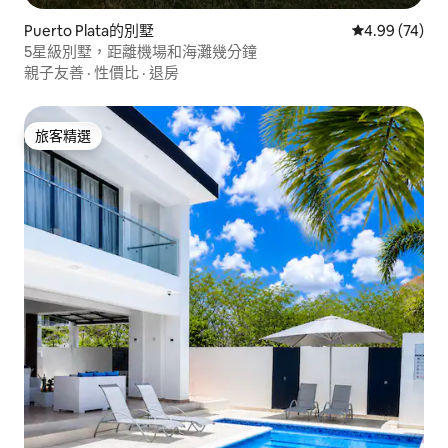
Puerto Plata的別墅
從 74 則評價
4.99 (74)
5星級別墅，距離機場和海灘幾分鐘
親子友善
·
性價比
·
退房
旅客精選
旅客精選