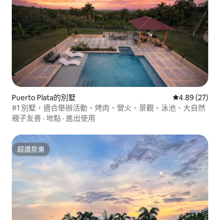
Puerto Plata的別墅
從 27 則評價
4.89 (27)
#1 別墅，適合舉辦活動、烤肉、營火、景觀、泳池、大自然
親子友善
·
地點
·
進出使用
超讚房東
超讚房東