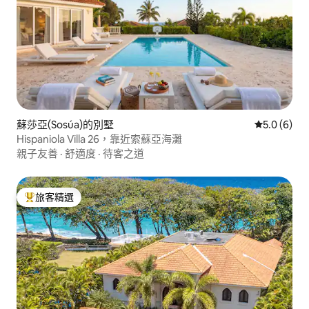
蘇莎亞(Sosúa)的別墅
從 6 則評價
5.0 (6)
Hispaniola Villa 26，靠近索蘇亞海灘
親子友善
·
舒適度
·
待客之道
旅客精選
旅客精選榜首