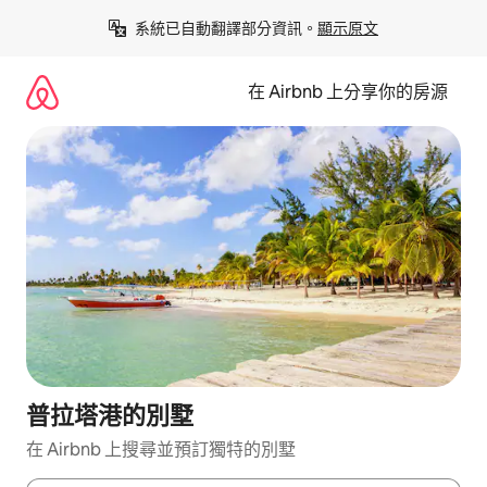
略
系統已自動翻譯部分資訊。
顯示原文
過
以
前
在 Airbnb 上分享你的房源
往
內
容
普拉塔港的別墅
在 Airbnb 上搜尋並預訂獨特的別墅