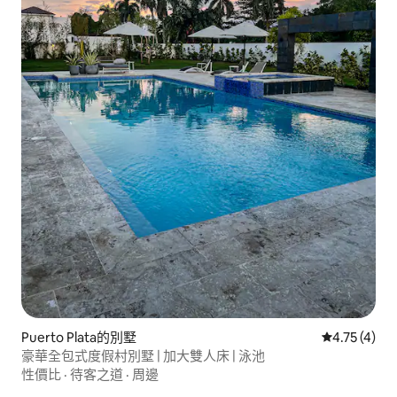
Puerto Plata的別墅
從 4 則評價
4.75 (4)
豪華全包式度假村別墅 | 加大雙人床 | 泳池
性價比
·
待客之道
·
周邊