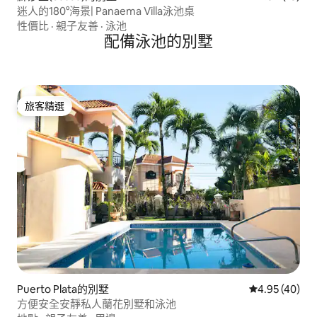
迷人的180°海景| Panaema Villa泳池桌
性價比
·
親子友善
·
泳池
配備泳池的別墅
旅客精選
旅客精選
Puerto Plata的別墅
從 40 則評價
4.95 (40)
方便安全安靜私人蘭花別墅和泳池