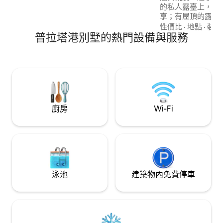
的私人露臺上，您
享；有屋頂的露臺
體聲系統、燒烤區
性價比
·
地點
·
裝潢
普拉塔港別墅的熱門設備與服務
我們的大型泳池和
距離機場10分鐘路
路程，距離Playa 
的別墅地理位置完美！ 提供廚師服
動組織！
廚房
Wi-Fi
泳池
建築物內免費停車