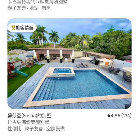
卡巴雷特現代 5 臥室海濱別墅
親子友善
·
地點
·
廚房
旅客精選
旅客精選榜首
蘇莎亞(Sosúa)的別墅
從 134 則評價
4.96 (134)
拉古納海灘美麗別墅
性價比
·
親子友善
·
空調設備