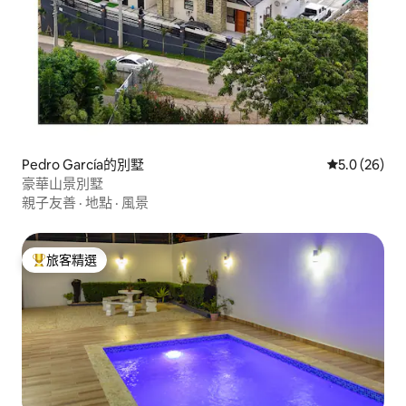
Pedro García的別墅
從 26 則評
5.0 (26)
豪華山景別墅
親子友善
·
地點
·
風景
旅客精選
旅客精選榜首