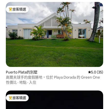
旅客精選
旅客精選榜首
Puerto Plata的別墅
從 35 則評
5.0 (35)
高爾夫球手的度假勝地，位於 Playa Dorada 的 Green One
性價比
·
地點
·
入住
旅客精選
旅客精選榜首