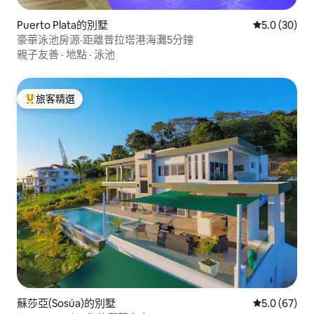
Puerto Plata的別墅
從 30 則評
5.0 (30)
豪華泳池房源·距離普拉塔港海灘5分鐘
親子友善
·
地點
·
泳池
旅客精選
旅客精選榜首
蘇莎亞(Sosúa)的別墅
從 67 則評
5.0 (67)