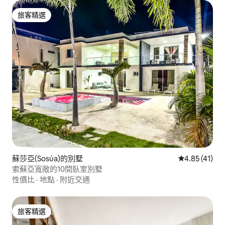
旅客精選
旅客精選
蘇莎亞(Sosúa)的別墅
從 41 則評價
4.85 (41)
索蘇亞寬敞的10間臥室別墅
性價比
·
地點
·
附近交通
旅客精選
旅客精選