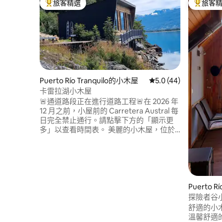
旅客精選
旅客
旅客精選榜首
旅客精選
Puerto Río Tranquilo的小木屋
從 44 則評價中獲得 5
5.0 (44)
卡雷拉湖小木屋
🚨通道路段正在進行道路工程🚨在 2026 年
12 月之前，小屋前的 Carretera Austral 每
日完全禁止通行。請點擊下方的「顯示更
多」以查看時間表。 美麗的小木屋，位於
卡雷拉將軍湖 (Lago General Carrera) 畔
和南方公路 (Carretera Austral) 旁。它位
於 Puerto Tranquilo 以北 17 公里處，是前
往 Cavernas de Mármol、Laguna San
Rafael、徒步前往 Glaciar Exploradores 的
出發地。 非常適合放鬆和享受大自然的小
Puerto R
木屋。
屋
探險者谷
舒適的小
溫馨舒適