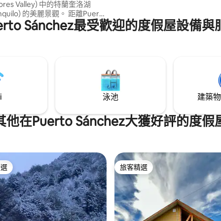
adores Valley) 中的特蘭奎洛湖
ranquilo) 的美麗景觀。 距離Puerto
erto Sánchez最受歡迎的度假屋設備
anquilo 11公里，可在那裡預訂前往
理石教堂的行程。Carrera、
an Rafael和Exploradores冰川的
。 在與小木屋相同的房源內，您
林中健行、觀賞鳥類和本地樹
採摘野生水果。
i
泳池
建築物
其他在Puerto Sánchez大獲好評的度假
精選
旅客精選
榜首
旅客精選