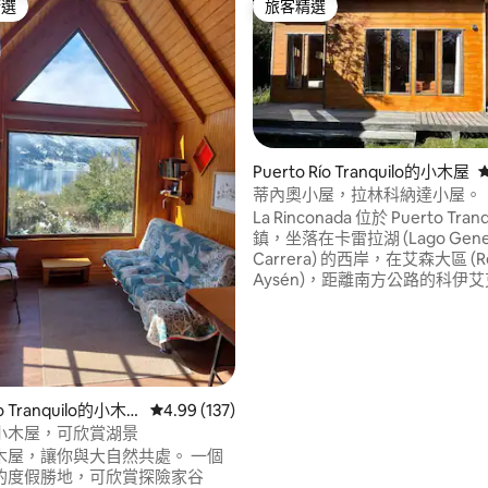
精選
旅客精選
榜首
旅客精選
Puerto Río Tranquilo的小木屋
.0 的平均評分（滿分 5 分）
蒂內奧小屋，拉林科納達小屋。
La Rinconada 位於 Puerto Tranq
鎮，坐落在卡雷拉湖 (Lago Gener
Carrera) 的西岸，在艾森大區 (Re
Aysén)，距離南方公路的科伊艾
(Coyhaique) 約 220 公里，是一
名居民組成的城鎮，其主要景點
理石教堂 (Capilla de Mármol
位於卡雷拉湖 (Lago General Car
岸的碳酸鈣礦物質形成。
ío Tranquilo的小木
從 137 則評價中獲得 4.99 的平均評分（滿分 5
4.99 (137)
小木屋，可欣賞湖景
木屋，讓你與大自然共處。 一個
的度假勝地，可欣賞探險家谷