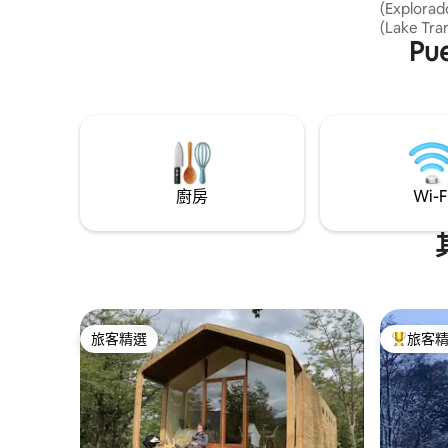
(Explor
(Lake T
Pu
Río Tr
Gral湖大
Laguna S
徒步旅行
可以在森
木，以及
廚房
Wi-F
旅客精選
旅客
旅客精選
旅客精選