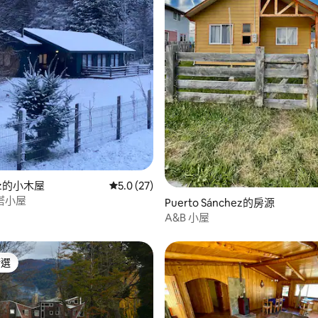
.0 的平均評分（滿分 5 分）
ñez的小木屋
從 27 則評價中獲得 5.0 的平均評分（滿分 5
5.0 (27)
塔小屋
Puerto Sánchez的房源
A&B 小屋
精選
榜首