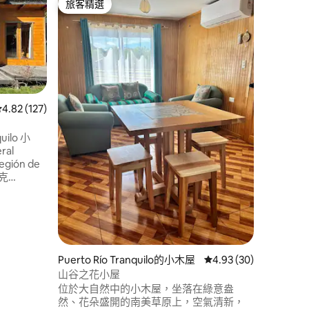
旅客精選
旅客
旅客精選
旅客精
湖畔小木
Refug
旁，讓你
體驗。 這
年建造，
（cama
景、Star
2025-
從 127 則評價中獲得 4.82 的平均評分（滿分 5 分）
4.82 (127)
桑拿房。
uilo 小
al
gión de
克
個由 500
之一是大
)，這是一個
rera) 河
 分）
Puerto Río Tranquilo的小木屋
從 30 則評價中獲得 4
4.93 (30)
山谷之花小屋
位於大自然中的小木屋，坐落在綠意盎
然、花朵盛開的南美草原上，空氣清新，