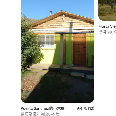
Murta V
巴塔哥尼
Puerto Sánchez的小木屋
從 12 則評價中獲得 4.
4.75 (12)
桑切斯港朱莉婭小木屋