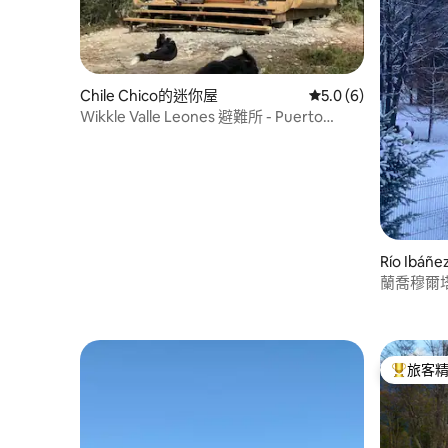
Chile Chico的迷你屋
從 6 則評價中獲得 5
5.0 (6)
Wikkle Valle Leones 避難所 - Puerto
Tranquilo
Río Ibá
蘭喬穆爾
旅客
旅客精選