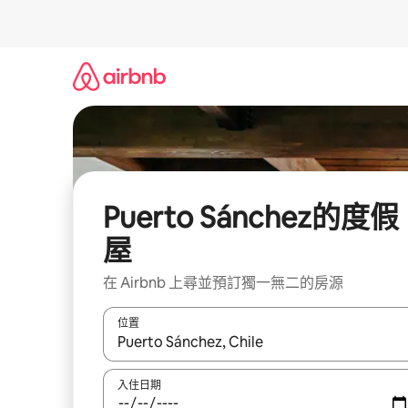
略
過
以
前
往
內
容
Puerto Sánchez的度假
屋
在 Airbnb 上尋並預訂獨一無二的房源
位置
如有搜尋結果，瀏覽內容時請使用上下箭頭，或輕
入住日期