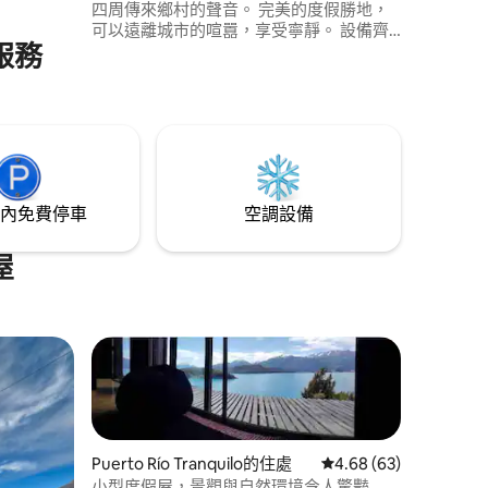
四周傳來鄉村的聲音。 完美的度假勝地，
可以遠離城市的喧囂，享受寧靜。 設備齊
與服務
全的廚房、暖氣、舒適的床鋪和明亮的空
間，可以放鬆身心。 距離 Río Tranquilo 僅
幾分鐘路程，但距離足夠遠，讓您感覺像
是真正的度假之旅。 非常適合尋找寧靜、
隱私和魔幻環境的家庭、一群好友和熱愛
大自然的情侶入住。
內免費停車
空調設備
屋
Puerto Río Tranquilo的住處
從 63 則評價中獲得 4
4.68 (63)
小型度假屋，景觀與自然環境令人驚豔