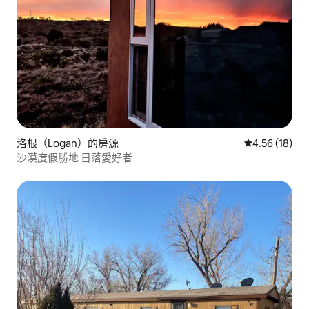
洛根（Logan）的房源
從 18 則評價
4.56 (18)
沙漠度假勝地 日落愛好者