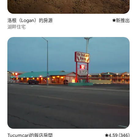
洛根（Logan）的房源
新住處
新推出
湖畔住宅
Tucumcari的飯店房間
從 346 則評價
4.59 (346)