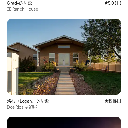
Grady的房源
從 11 則評
5.0 (11)
3E Ranch House
洛根（Logan）的房源
新住處
新推出
Dos Rios 夢幻屋