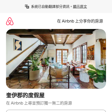
略
系統已自動翻譯部分資訊。
顯示原文
過
以
前
在 Airbnb 上分享你的房源
往
內
容
奎伊郡的度假屋
在 Airbnb 上尋並預訂獨一無二的房源