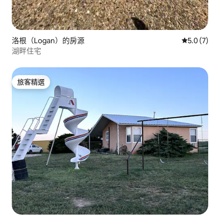
洛根（Logan）的房源
從 7 則評價
5.0 (7)
湖畔住宅
旅客精選
旅客精選