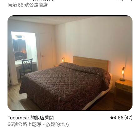
原始 66 號公路商店
Tucumcari的飯店房間
從 47 則評價
4.66 (47)
66號公路上乾淨、放鬆的地方