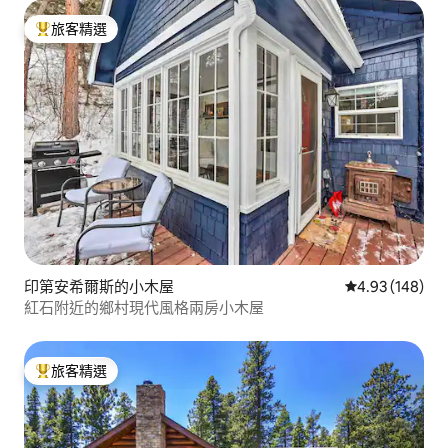
旅客精選
旅客精選榜首
印第安希爾斯的小木屋
從 148 則評價
4.93 (148)
紅石附近的鄉村現代風格兩房小木屋
旅客精選
旅客精選榜首