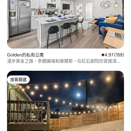
Golden的私有公寓
從 159 則評價
4.97 (159)
漫步黃金之路，參觀礦場和庫爾斯，在紅石劇院欣賞搖滾音
樂
旅客精選
旅客精選