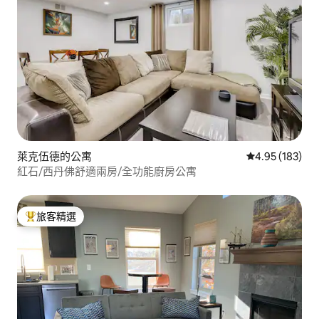
萊克伍德的公寓
從 183 則評價
4.95 (183)
紅石/西丹佛舒適兩房/全功能廚房公寓
旅客精選
旅客精選榜首