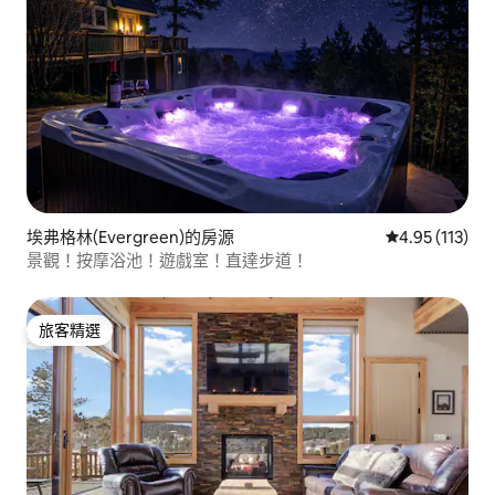
埃弗格林(Evergreen)的房源
從 113 則評價
4.95 (113)
景觀！按摩浴池！遊戲室！直達步道！
旅客精選
旅客精選