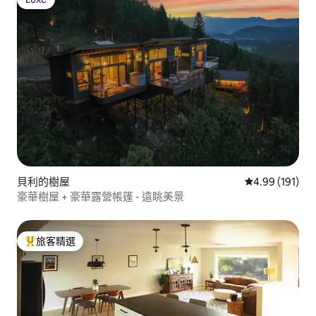
Luxe
貝利的樹屋
從 191 則評價
4.99 (191)
豪華樹屋 + 豪華露營帳篷 - 遠眺美景
旅客精選
旅客精選榜首