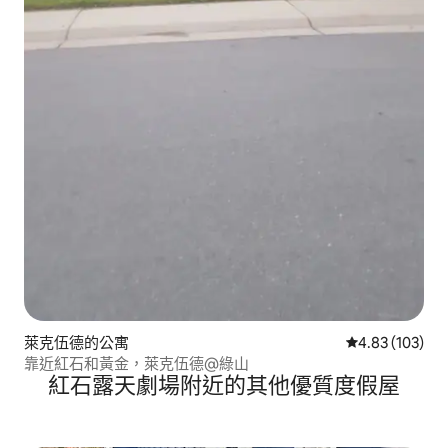
萊克伍德的公寓
從 103 則評價
4.83 (103)
靠近紅石和黃金，萊克伍德@綠山
紅石露天劇場附近的其他優質度假屋