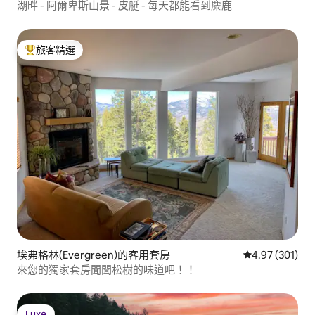
湖畔 - 阿爾卑斯山景 - 皮艇 - 每天都能看到麋鹿
旅客精選
旅客精選榜首
埃弗格林(Evergreen)的客用套房
從 301 則評價
4.97 (301)
來您的獨家套房聞聞松樹的味道吧！！
Luxe