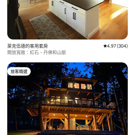
萊克伍德的客用套房
從 304 則評價
4.97 (304)
開放寬敞：紅石、丹佛和山脈
旅客精選
旅客精選