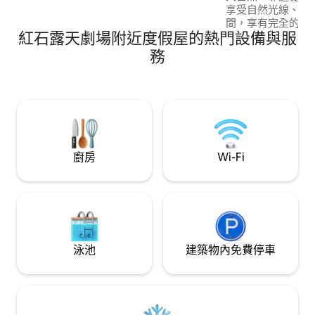
享受自然光線、奢
間，享有完全的隱私
紅石露天劇場附近度假屋的熱門設備與服
間配有大型智慧電
辦公空間，讓您放
務
(Evergreen)僅
Rocks)僅20分
離回聲(Echo)或拉夫
小時。 完美的山
工作、休息和享受
廚房
Wi-Fi
泳池
建築物內免費停車