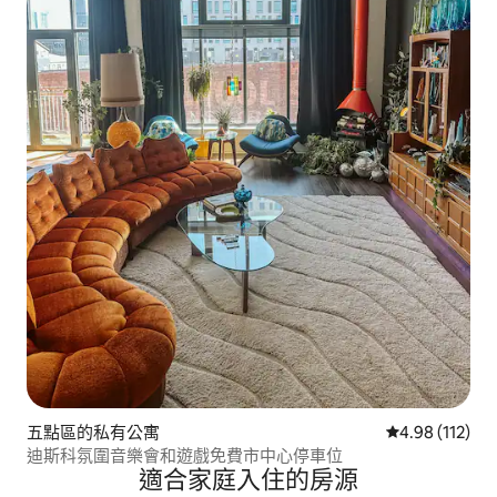
五點區的私有公寓
從 112 則評價
4.98 (112)
迪斯科氛圍音樂會和遊戲免費市中心停車位
適合家庭入住的房源