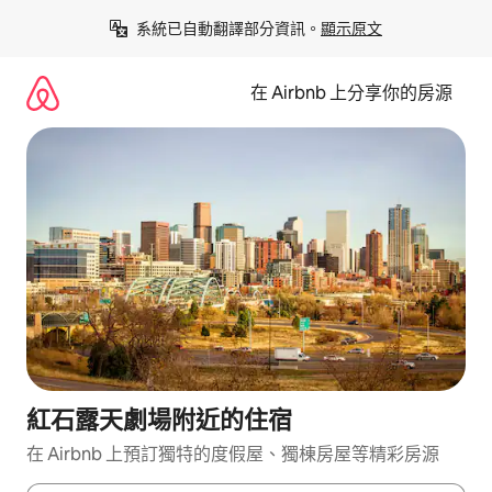
略
系統已自動翻譯部分資訊。
顯示原文
過
以
前
在 Airbnb 上分享你的房源
往
內
容
紅石露天劇場附近的住宿
在 Airbnb 上預訂獨特的度假屋、獨棟房屋等精彩房源