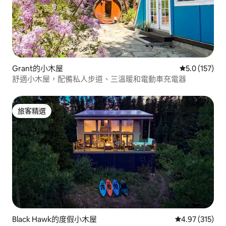
Grant的小木屋
從 157 則評
5.0 (157)
舒適小木屋，配備私人步道、三溫暖和電動車充電器
旅客精選
旅客精選
Black Hawk的度假小木屋
從 315 則評價
4.97 (315)