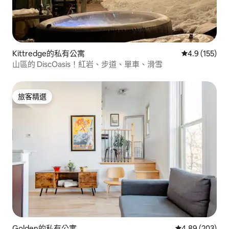
Kittredge的私有公寓
從 155 則評
4.9 (155)
山區的 DiscOasis！紅岩、步道、單車、滑雪
旅客精選
旅客精選
Golden的私有公寓
從 203 則評價
4.89 (203)