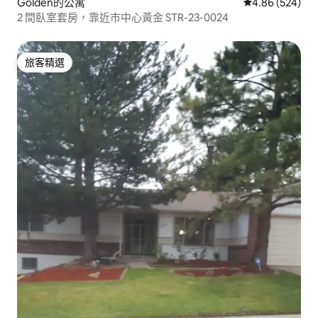
Golden的公寓
從 524 則評價
4.86 (524)
2 間臥室套房，靠近市中心黃金 STR-23-0024
旅客精選
旅客精選