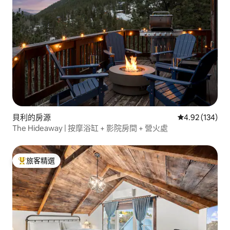
貝利的房源
從 134 則評價
4.92 (134)
The Hideaway | 按摩浴缸 + 影院房間 + 營火處
旅客精選
旅客精選榜首