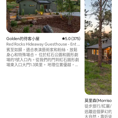
Golden的待客小屋
從 375 則評價中獲得 5.0 的平
5.0 (375)
Red Rocks Hideaway Guesthouse - Ent #
1，配有按摩浴缸
賓至如歸，適合表演藝術家和粉絲、放鬆
身心和特殊場合。 位於紅石公園和圓形劇
場的1號入口內。從我們的門到紅石圓形劇
場東入口大門1.3英里。 地理位置優越，適
合觀賞表演或山區度假，可輕鬆前往Red
Rocks Park、Matthew 's-Winters Park和
Dinosaur Ridge徒步旅行和騎自行車。距
離Morrison 2分鐘，距離Golden 10分鐘，
距離Denver 20分鐘，距離Boulder 35分
鐘。 執照號碼 26-104720
莫里森(Morrison
徒步旅行/紅巖/Ev
屋
逃離這個夢幻的改
大自然，靠近徒步