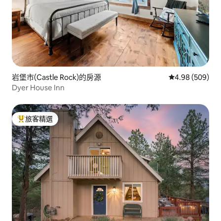
岩堡市(Castle Rock)的房源
從 509 則評價
4.98 (509)
Dyer House Inn
旅客精選
旅客精選榜首