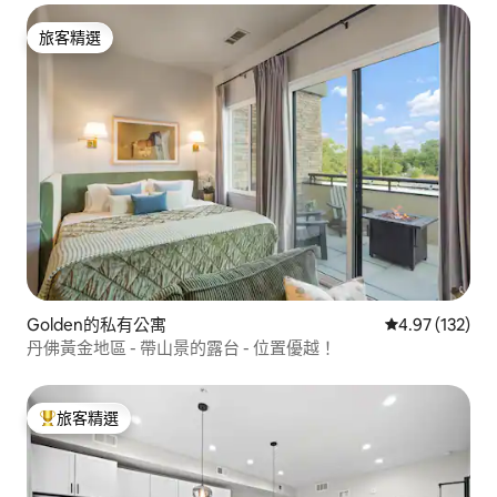
旅客精選
旅客精選
Golden的私有公寓
從 132 則評價
4.97 (132)
丹佛黃金地區 - 帶山景的露台 - 位置優越！
旅客精選
旅客精選榜首