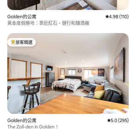
Golden的公寓
從 110 則評價
4.98 (110)
黃金度假勝地：靠近紅石、健行和釀酒廠
旅客精選
旅客精選榜首
Golden的公寓
從 295 則評
5.0 (295)
The Zoll-den in Golden！