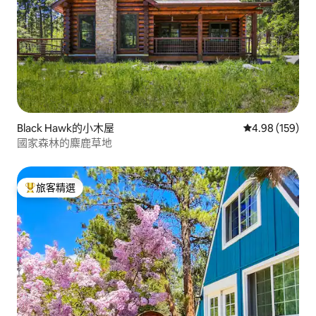
Black Hawk的小木屋
從 159 則評價
4.98 (159)
國家森林的麋鹿草地
旅客精選
旅客精選榜首