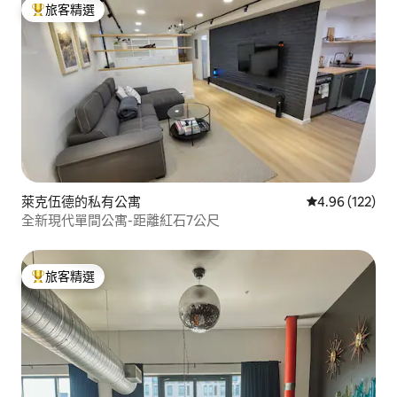
旅客精選
旅客精選榜首
萊克伍德的私有公寓
從 122 則評價
4.96 (122)
全新現代單間公寓-距離紅石7公尺
旅客精選
旅客精選榜首