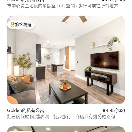
市中心黃金地段的單臥室 Loft 空間 • 步行可前往所有地方
旅客精選
旅客精選榜首
Golden的私有公寓
從 133 則評價
4.95 (133)
紅石度假屋 |距離表演、徒步旅行、商店只有幾分鐘路程