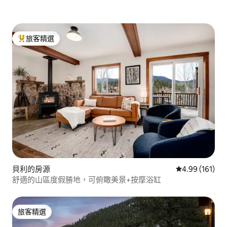
旅客精選
旅客精選榜首
貝利的房源
從 161 則評價
4.99 (161)
舒適的山區度假勝地，可俯瞰美景+按摩浴缸
旅客精選
旅客精選