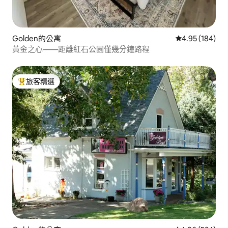
Golden的公寓
從 184 則評價
4.95 (184)
黃金之心——距離紅石公園僅幾分鐘路程
旅客精選
旅客精選榜首