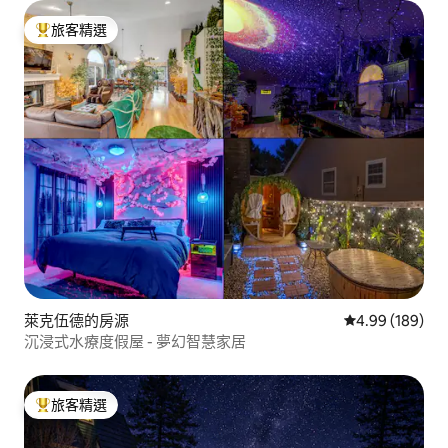
旅客精選
旅客精選榜首
萊克伍德的房源
從 189 則評價
4.99 (189)
沉浸式水療度假屋 - 夢幻智慧家居
旅客精選
旅客精選榜首