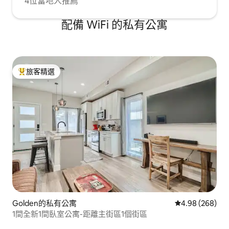
4位當地人推薦
配備 WiFi 的私有公寓
旅客精選
旅客精選榜首
Golden的私有公寓
從 268 則評價
4.98 (268)
1間全新1間臥室公寓-距離主街區1個街區