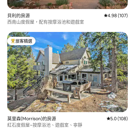
貝利的房源
從 107 則評價
4.98 (107)
西南山度假屋，配有按摩浴池和遊戲室
旅客精選
旅客精選榜首
莫里森(Morrison)的房源
從 108 則評
5.0 (108)
紅石度假屋~按摩浴池、遊戲室、寧靜