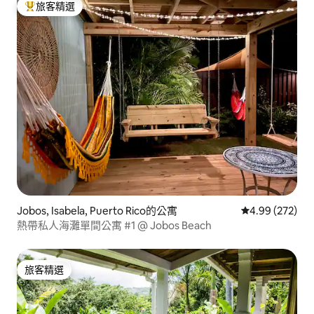
旅客精選
旅客精選榜首
Jobos, Isabela, Puerto Rico的公寓
從 272 則評價
4.99 (272)
熱帶私人海灘單間公寓 #1 @ Jobos Beach
旅客精選
旅客精選