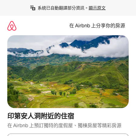
略
系統已自動翻譯部分資訊。
顯示原文
過
以
前
在 Airbnb 上分享你的房源
往
內
容
印第安人洞附近的住宿
在 Airbnb 上預訂獨特的度假屋、獨棟房屋等精彩房源