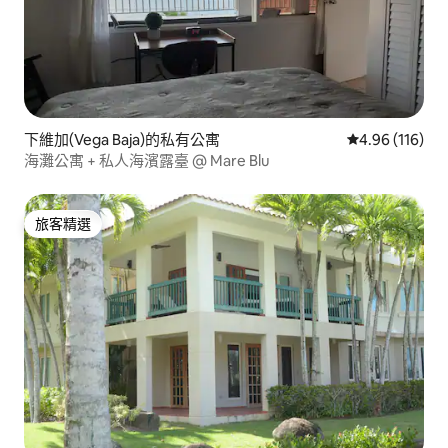
下維加(Vega Baja)的私有公寓
從 116 則評價
4.96 (116)
海灘公寓 + 私人海濱露臺 @ Mare Blu
旅客精選
旅客精選