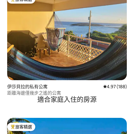
旅客精選榜首
伊莎貝拉的私有公寓
從 188 則評價
4.97 (188)
距離海邊僅幾步之遙的公寓
適合家庭入住的房源
旅客精選
旅客精選榜首