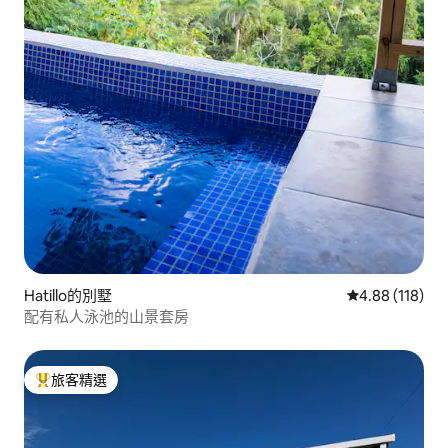
Hatillo的別墅
從 118 則評價
4.88 (118)
配有私人泳池的山景套房
旅客精選
旅客精選榜首