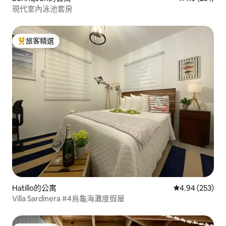
現代室內泳池套房
旅客精選
旅客精選榜首
Hatillo的公寓
從 253 則評價
4.94 (253)
Villa Sardinera #4烏龜海灘度假屋