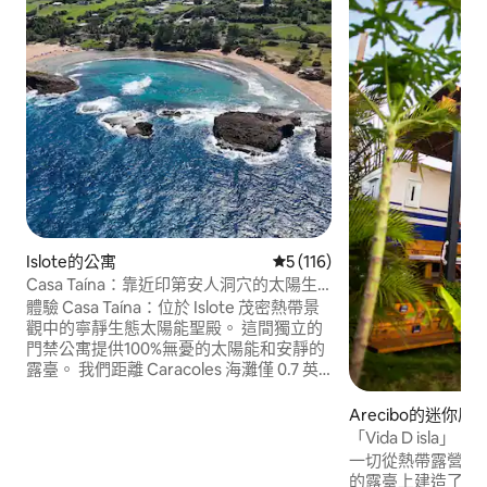
Islote的公寓
從 116 則評價中獲得 5 的平
5 (116)
Casa Taína：靠近印第安人洞穴的太陽生
態住宿
體驗 Casa Taína：位於 Islote 茂密熱帶景
觀中的寧靜生態太陽能聖殿。 這間獨立的
門禁公寓提供100%無憂的太陽能和安靜的
露臺。 我們距離 Caracoles 海灘僅 0.7 英
里（平坦路面，步行 16 分鐘），距離神聖
的 Cueva del Indio 1 英里，距離 Hallows
Arecibo的迷你屋
的世界一流衝浪勝地 2.3 英里。 享受遠離
「Vida D isla」
海岸線的寧靜自然度假勝地，配備空調、
一切從熱帶露營開
全套廚房和過濾水。 立即預訂住宿！
的露臺上建造了第