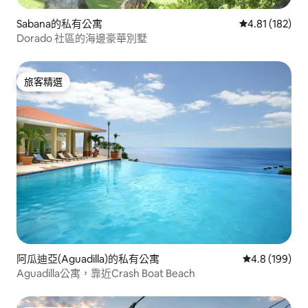
Sabana的私有公寓
從 182 則評價
4.81 (182)
Dorado 社區的海邊豪華別墅
旅客精選
旅客精選
阿瓜迪亞(Aguadilla)的私有公寓
從 199 則評
4.8 (199)
Aguadilla公寓，靠近Crash Boat Beach