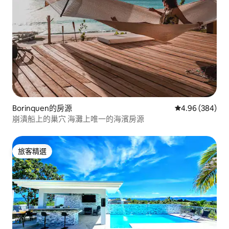
Borinquen的房源
從 384 則評價
4.96 (384)
崩潰船上的巢穴 海灘上唯一的海濱房源
旅客精選
旅客精選