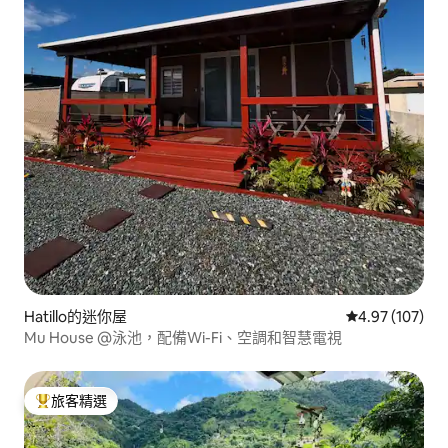
Hatillo的迷你屋
從 107 則評價
4.97 (107)
Mu House @泳池，配備Wi-Fi、空調和智慧電視
旅客精選
旅客精選榜首