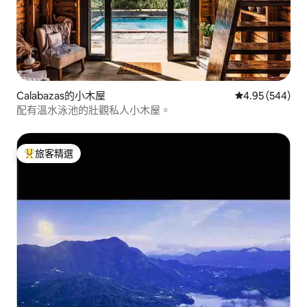
Calabazas的小木屋
從 544 則評價
4.95 (544)
配有溫水泳池的壯觀私人小木屋。
旅客精選
旅客精選榜首