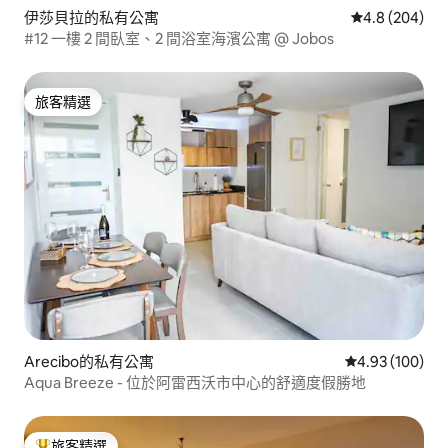
伊莎貝拉的私有公寓
從 204 則評
4.8 (204)
#12 一樓 2 間臥室、2 間浴室海濱公寓 @ Jobos
旅客精選
旅客精選
Arecibo的私有公寓
從 100 則評價
4.93 (100)
Aqua Breeze - 位於阿雷西沃市中心的舒適度假勝地
旅客精選