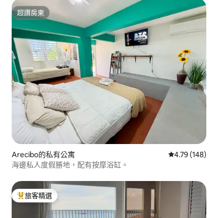
超讚房東
超讚房東
Arecibo的私有公寓
從 148 則評價
4.79 (148)
海邊私人度假勝地，配有按摩浴缸。
旅客精選
旅客精選榜首