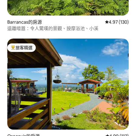
Barrancas的房源
從 130 則評價
4.97 (130)
遠離喧囂：令人驚嘆的景觀、按摩浴池、小溪
旅客精選
旅客精選榜首