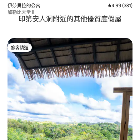
伊莎貝拉的公寓
從 381 則評價
4.99 (381)
加勒比天堂 II
印第安人洞附近的其他優質度假屋
旅客精選
旅客精選