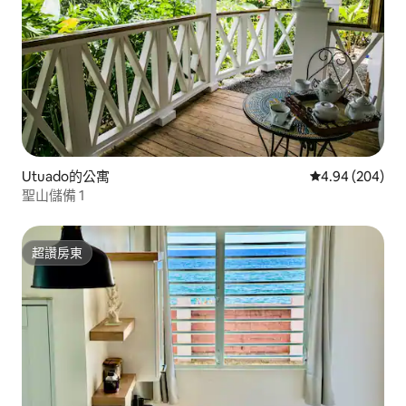
Utuado的公寓
從 204 則評價
4.94 (204)
聖山儲備 1
超讚房東
超讚房東