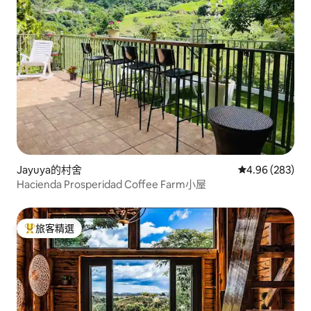
Jayuya的村舍
從 283 則評價
4.96 (283)
Hacienda Prosperidad Coffee Farm小屋
旅客精選
旅客精選榜首