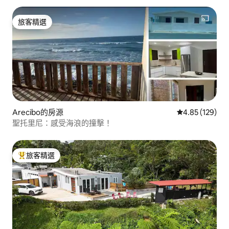
旅客精選
旅客精選
Arecibo的房源
從 129 則評價
4.85 (129)
聖托里尼：感受海浪的撞擊！
旅客精選
旅客精選榜首