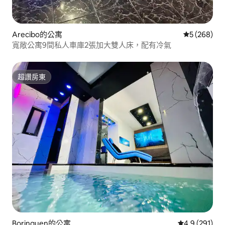
Arecibo的公寓
從 268 則
5 (268)
寬敞公寓9間私人車庫2張加大雙人床，配有冷氣
超讚房東
超讚房東
Borinquen的公寓
從 291 則評
4.9 (291)