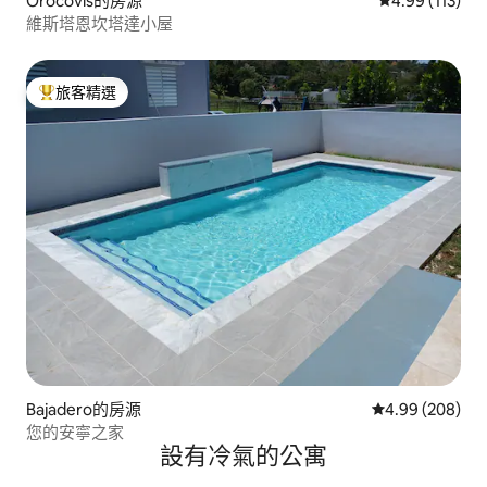
Orocovis的房源
從 113 則評價
4.99 (113)
維斯塔恩坎塔達小屋
旅客精選
旅客精選榜首
Bajadero的房源
從 208 則評價
4.99 (208)
您的安寧之家
設有冷氣的公寓