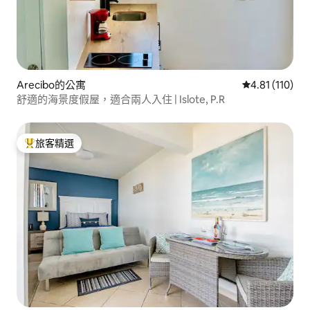
Arecibo的公寓
從 110 則評價
4.81 (110)
舒適的海景度假屋，適合兩人入住 | Islote, P.R
旅客精選
旅客精選榜首