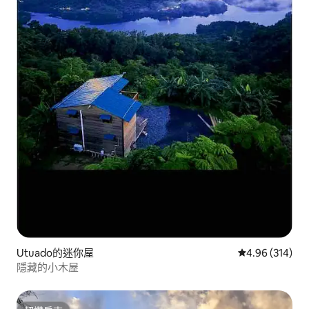
Utuado的迷你屋
從 314 則評價
4.96 (314)
隱藏的小木屋