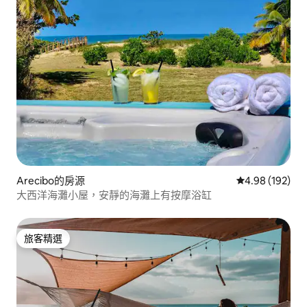
Arecibo的房源
從 192 則評價
4.98 (192)
大西洋海灘小屋，安靜的海灘上有按摩浴缸
旅客精選
旅客精選