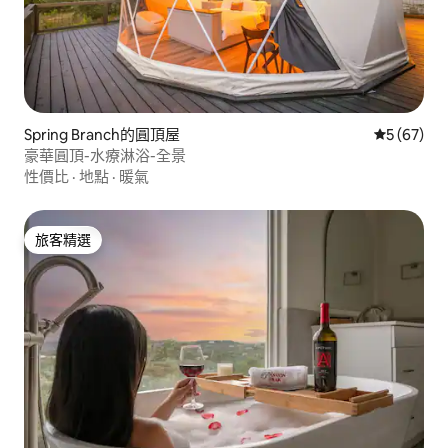
Spring Branch的圓頂屋
從 67 則
5 (67)
豪華圓頂-水療淋浴-全景
性價比
·
地點
·
暖氣
旅客精選
旅客精選