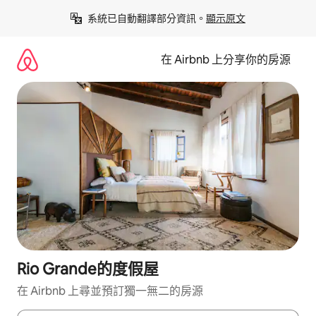
略
系統已自動翻譯部分資訊。
顯示原文
過
以
前
在 Airbnb 上分享你的房源
往
內
容
Rio Grande的度假屋
在 Airbnb 上尋並預訂獨一無二的房源