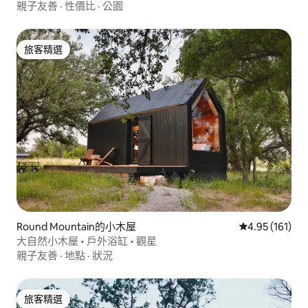
親子友善
·
性價比
·
公園
旅客精選
旅客精選
Round Mountain的小木屋
從 161 則評價
4.95 (161)
大自然小木屋 • 戶外浴缸 • 觀星
親子友善
·
地點
·
狀況
旅客精選
旅客精選