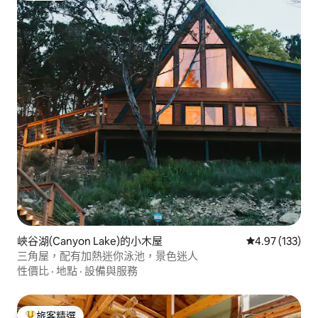
峽谷湖(Canyon Lake)的小木屋
從 133 則評價
4.97 (133)
三角屋，配有加熱迷你泳池，景色迷人
性價比
·
地點
·
設備與服務
旅客精選