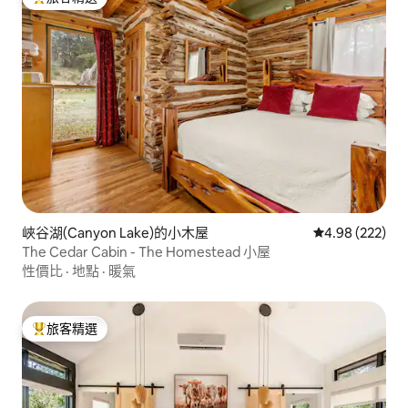
旅客精選榜首
峽谷湖(Canyon Lake)的小木屋
從 222 則評價
4.98 (222)
The Cedar Cabin - The Homestead 小屋
性價比
·
地點
·
暖氣
旅客精選
旅客精選榜首