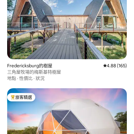
Fredericksburg的樹屋
從 165 則評價
4.88 (165)
三角屋牧場的梅斯基特樹屋
地點
·
性價比
·
狀況
旅客精選
旅客精選榜首