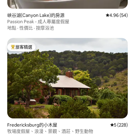
峽谷湖(Canyon Lake)的房源
從 54 則評價
4.96 (54)
Passion Peak - 成人專屬度假屋
地點
·
性價比
·
按摩浴池
旅客精選
旅客精選榜首
Fredericksburg的小木屋
從 228 則
5 (228)
牧場度假屋、浪漫、景觀、酒莊、野生動物