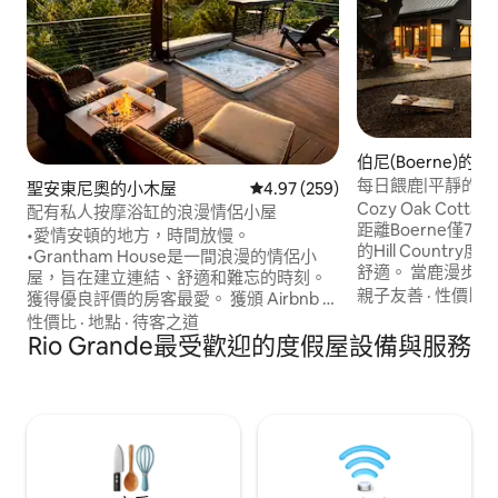
伯尼(Boerne)的
每日餵鹿|平靜的山
聖安東尼奧的小木屋
從 259 則評價中獲得 4.97 的平
4.97 (259)
Cozy Oak Co
配有私人按摩浴缸的浪漫情侶小屋
距離Boerne僅
•愛情安頓的地方，時間放慢。
的Hill Count
•Grantham House是一間浪漫的情侶小
舒適。 當鹿漫步
屋，旨在建立連結、舒適和難忘的時刻。
好的自由放牧雞探
親子友善
·
性價比
·
獲得優良評價的房客最愛。 獲頒 Airbnb 前
浴的美麗野鳥。 
1% 的房源。 • 這間私人度假屋坐落在德州
性價比
·
地點
·
待客之道
高速WiFi和溫馨
山區，景色優美，還有溫暖的熱水浴缸和
Rio Grande最受歡迎的度假屋設備與服務
抵達的那一刻起就
適合兩人入住的舒適空間。 •無論您是慶祝
擊❤️，立即預訂
特別的事情，還是想逃離日常生活，這都
是一個放鬆身心、重新連結和享受共度時
光的好地方。