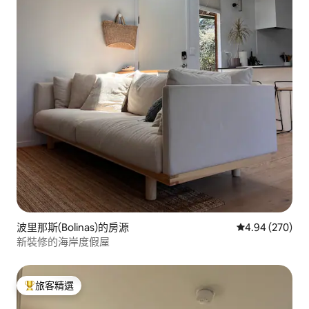
波里那斯(Bolinas)的房源
從 270 則評價
4.94 (270)
新裝修的海岸度假屋
旅客精選
旅客精選榜首