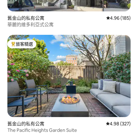
舊金山的私有公寓
從 185 則評價
4.96 (185)
華麗的維多利亞式公寓
旅客精選
旅客精選榜首
舊金山的私有公寓
從 327 則評價
4.98 (327)
The Pacific Heights Garden Suite