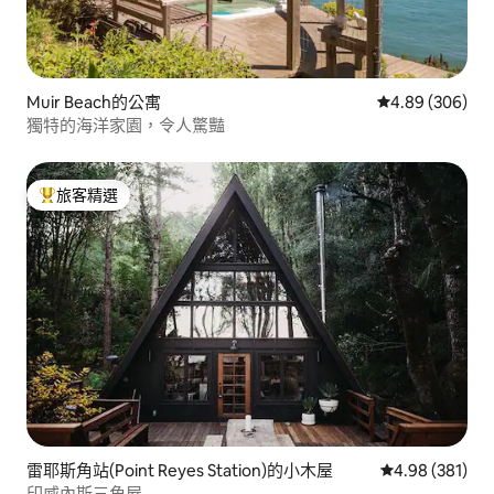
Muir Beach的公寓
從 306 則評價
4.89 (306)
獨特的海洋家園，令人驚豔
旅客精選
旅客精選榜首
雷耶斯角站(Point Reyes Station)的小木屋
從 381 則評價
4.98 (381)
印威內斯三角屋