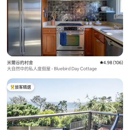
米爾谷的村舍
從 106 則評價
4.98 (106)
大自然中的私人度假屋 - Bluebird Day Cottage
旅客精選
旅客精選榜首