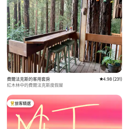
費爾法克斯的客用套房
從 231 則評價
4.98 (231)
紅木林中的費爾法克斯度假屋
旅客精選
旅客精選榜首