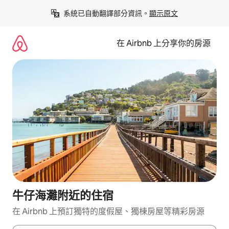
略
系統已自動翻譯部分資訊。
顯示原文
過
以
前
在 Airbnb 上分享你的房源
往
內
容
牛仔海灘附近的住宿
在 Airbnb 上預訂獨特的度假屋、獨棟房屋等精彩房源