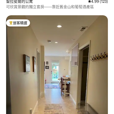
聖拉斐爾的公寓
從 123 則評價
4.99 (123)
可欣賞景觀的獨立套房——靠近舊金山和葡萄酒產區
旅客精選
旅客精選榜首