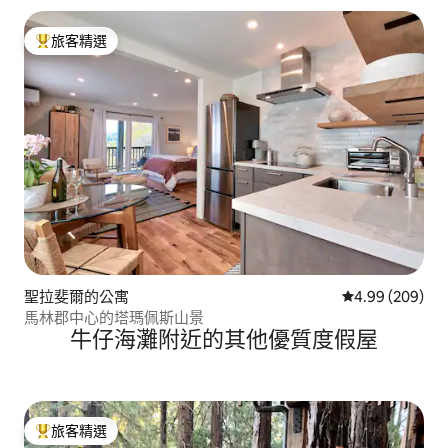
旅客精選
旅客精選榜首
聖拉斐爾的公寓
從 209 則評價
4.99 (209)
馬林郡中心的塔瑪佩斯山景
牛仔海灘附近的其他優質度假屋
旅客精選
旅客精選榜首