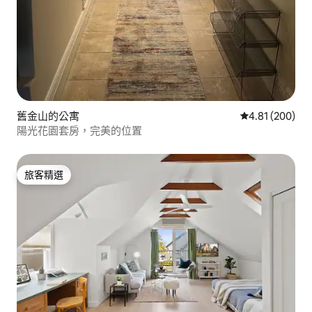
舊金山的公寓
從 200 則評價
4.81 (200)
陽光花園套房，完美的位置
旅客精選
旅客精選