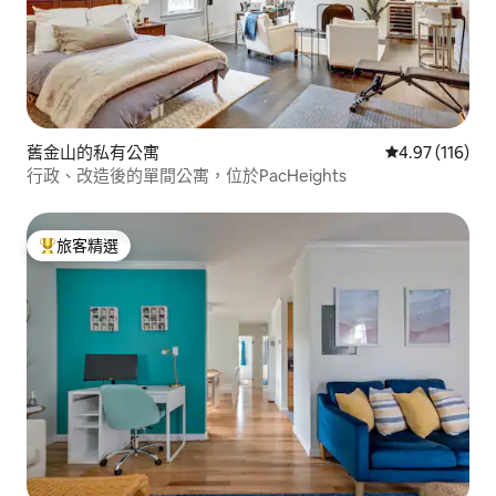
舊金山的私有公寓
從 116 則評價
4.97 (116)
行政、改造後的單間公寓，位於PacHeights
旅客精選
旅客精選榜首