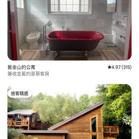
舊金山的公寓
從 315 則評價
4.97 (315)
兼收並蓄的豪華客房
旅客精選
旅客精選