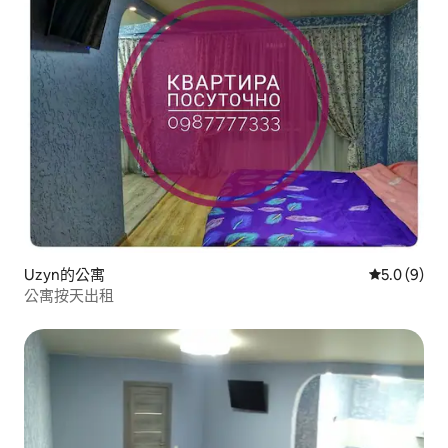
Uzyn的公寓
從 9 則評價
5.0 (9)
公寓按天出租