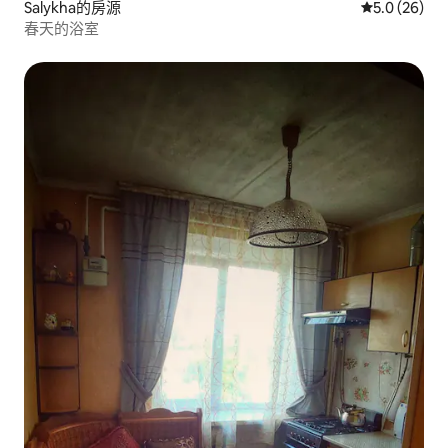
Salykha的房源
從 26 則評
5.0 (26)
春天的浴室