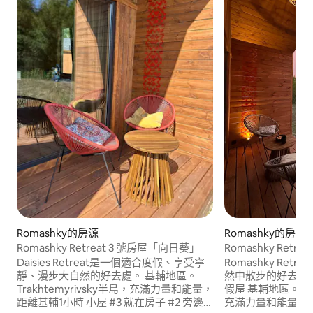
Romashky的房源
Romashky的房源
Romashky Retr
Romashky Retreat 3 號房屋「向日葵」
Romashky Re
Daisies Retreat是一個適合度假、享受寧
然中散步的好去處。
靜、漫步大自然的好去處。 基輔地區。
假屋 基輔地區。Trakhtemyrivsky半島，
Trakhtemyrivsky半島，充滿力量和能量，
充滿力量和能量，距離基
距離基輔1小時 小屋 #3 就在房子 #2 旁邊