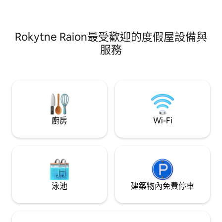
位於樹蔭下，與其
臥室：180*200床，森林景觀 微波爐、餐
180*200床，森
具、迷你冰箱 浴室、淋浴間 地暖 配備花園
你冰箱 浴室、淋浴
傢俱的露臺 預訂時可額外訂購烤肉區、大
露臺 在預訂時，
鍋、早餐和菜單 付款和預訂後，您將收到
Rokytne Raion最受歡迎的度假屋設備與
和點餐選項作為附
一封簡訊，其中包含聯絡方式以獲得指示
服務
廚房
Wi-Fi
泳池
建築物內免費停車