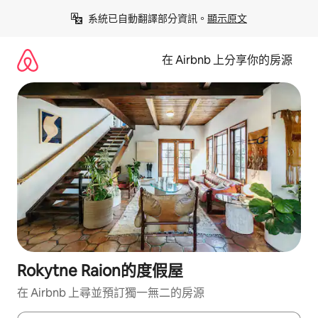
略
系統已自動翻譯部分資訊。
顯示原文
過
以
前
在 Airbnb 上分享你的房源
往
內
容
Rokytne Raion的度假屋
在 Airbnb 上尋並預訂獨一無二的房源