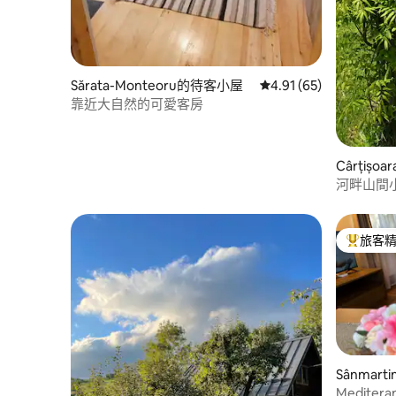
Sărata-Monteoru的待客小屋
從 65 則評價中獲得 4.
4.91 (65)
靠近大自然的可愛客房
Cârțiș
河畔山間
旅客
旅客精選
Sânmar
Mediteran