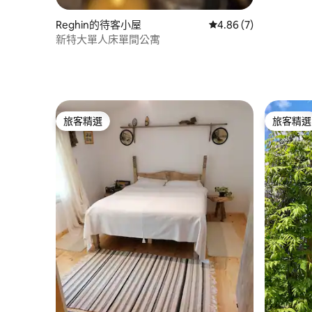
Reghin的待客小屋
從 7 則評價中獲得 4.
4.86 (7)
新特大單人床單間公寓
旅客精選
旅客精選
旅客精選
旅客精選