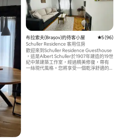
屋
The Gree
Escap
間浴室、
區、私人
位。 位於安靜的區域，距離蒂米什瓦拉市
中心僅幾
此房源適合寵物
布拉索夫(Brașov)的待客小屋
從 96 則評價中獲得
5 (96)
適，嚴禁
Schuller Residence 客用住房
歡迎來到Schuller Residence Guesthouse
，這是Albert Schuller於1907年建造的19世
紀中葉建築工作室，經過精美修復，帶有
一絲現代風格。您將享受一個乾淨舒適的
地方，位於布拉索夫舊城區安靜的社區，
非常靠近市中心。 整個房源提供免費
WiFi。 可免費停車。 在這個設計時尚又安
靜的空間中好好放鬆身心。