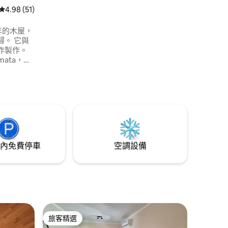
 分）
從 51 則評價中獲得 4.98 的平均評分（滿分 5 分）
4.98 (51)
5年的木屋，
。 它與
合作製作。
mata，距
私人庭
因為你所
lah的微型
內免費停車
空調設備
旅客精選
旅客精選