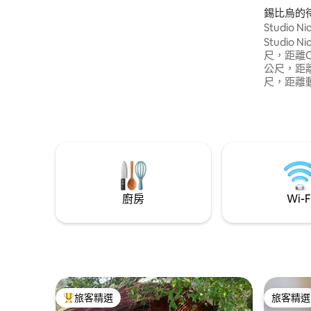
錫比烏的
Studio Ni
Studio N
尺，距離Cou
公尺，距離Al
尺，距離
場5公里
WiFi、
箱。房源
高昂，空
平方公尺
廚房
Wi-F
旅客精選
旅客精選
旅客精選榜首
旅客精選