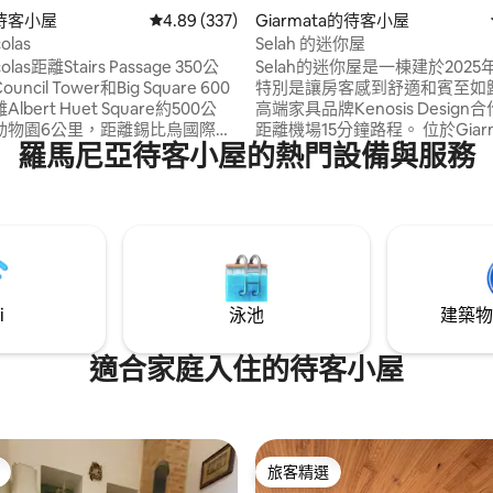
待客小屋
從 337 則評價中獲得 4.89 的平均評分（滿分 5
4.89 (337)
Giarmata的待客小屋
colas
Selah 的迷你屋
icolas距離Stairs Passage 350公
Selah的迷你屋是一棟建於202
ncil Tower和Big Square 600
特別是讓房客感到舒適和賓至如歸
bert Huet Square約500公
高端家具品牌Kenosis Design
動物園6公里，距離錫比烏國際機
距離機場15分鐘路程。 位於Giar
羅馬尼亞待客小屋的熱門設備與服務
。所有房間都有平面電視、免費
離蒂米什瓦拉11公里。 它有一個
配備淋浴間的獨立衛浴。廚房配有烤
院。裡面是 由木材和岩石元素製成，非常
還有一個小露台。由於能源費用
適合全家人想住多久就住多久，
調需收費！我們的單間公寓有25
需的一切都在那裡！ 所以，來Se
的空間，還有一個露臺。
住宅歡樂
i
泳池
建築物
適合家庭入住的待客小屋
旅客精選
旅客精選