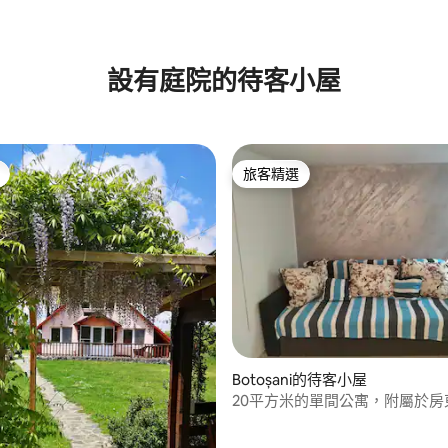
86 的平均評分（滿分 5 分）
設有庭院的待客小屋
旅客精選
旅客精選
Botoșani的待客小屋
20平方米的單間公寓，附屬於房
子。