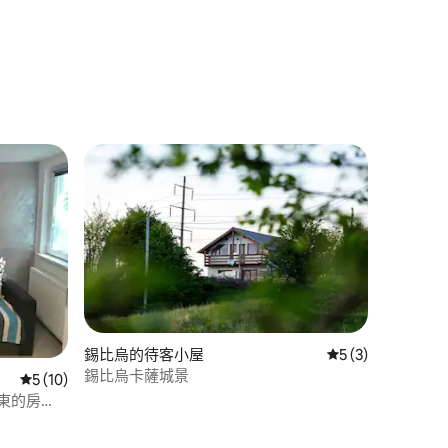
錫比烏的待客小屋
從 3 則評價中獲得
5 (3)
錫比烏卡薩城景
從 10 則評價中獲得 5 的平均評分（滿分 5 分）
5 (10)
東的房