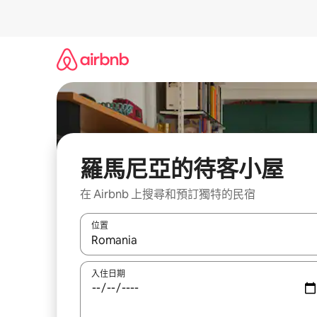
略
過
以
前
往
內
容
羅馬尼亞的待客小屋
在 Airbnb 上搜尋和預訂獨特的民宿
位置
如有搜尋結果，瀏覽內容時請使用上下箭頭，或輕
入住日期