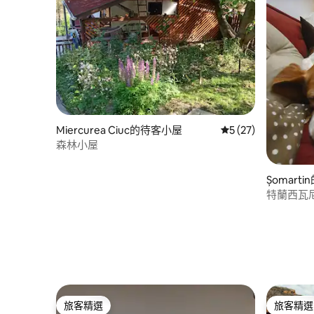
Miercurea Ciuc的待客小屋
從 27 則評價中獲得
5 (27)
森林小屋
Șomart
特蘭西瓦
旅客精選
旅客精選
旅客精選
旅客精選