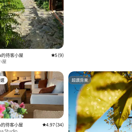
91 的平均評分（滿分 5 分）
oara的待客小屋
從 9 則評價中獲得 5 的平均評分（滿分 5
5 (9)
小屋
精選
超讚房東
榜首
超讚房東
tin的待客小屋
從 34 則評價中獲得 4.97 的平均評分（滿分 5
4.97 (34)
a Studio