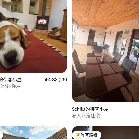
 5 的平均評分（滿分 5 分）
in的待客小屋
從 26 則評價中獲得 4.88 的平均評分（滿分 5
4.88 (26)
尼亞迷你屋
Schitu的待客小屋
私人海濱住宅
旅客精選
旅客精選榜首