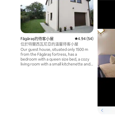
Făgăraș的待客小屋
從 54 則評價中獲得 4.
4.94 (54)
位於特蘭西瓦尼亞的溫馨待客小屋
Our guest house, situated only 1500 m
from the Făgăraș fortress, has a
bedroom with a queen size bed, a cozy
living room with a small kitchenette and a
bathroom. A private laundry room with a
washer and dryer is also available on the
first floor. You will have the whole guest
house to yourself. Experience a true
city/village life in Transylvania . Only 45-
60 mins from Dracula's castle and
Făgăraș mountains - the highest in
Romania. Also right in between the two
major cities Sibiu and Braşov