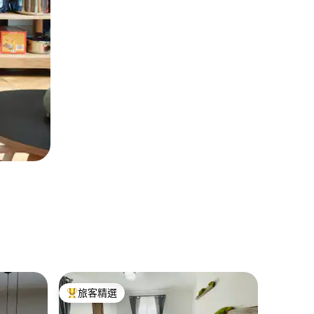
蒂米甚瓦拉(
旅客精選
旅客精
旅客精選榜首
旅客精
小屋
The Gr