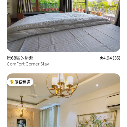
第68區的房源
從 35 則評價
4.94 (35)
ComFort Corner Stay
旅客精選
旅客精選榜首