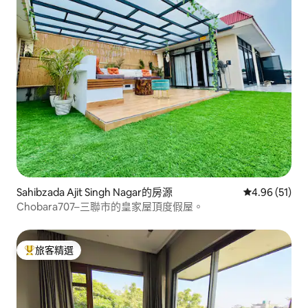
Sahibzada Ajit Singh Nagar的房源
從 51 則評價
4.96 (51)
Chobara707–三聯市的皇家屋頂度假屋。
旅客精選
旅客精選榜首