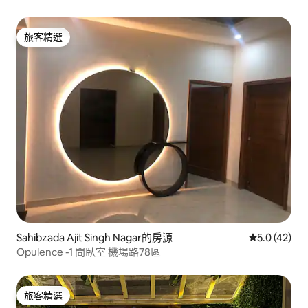
旅客精選
旅客精選
Sahibzada Ajit Singh Nagar的房源
從 42 則評
5.0 (42)
Opulence -1 間臥室 機場路78區
旅客精選
旅客精選