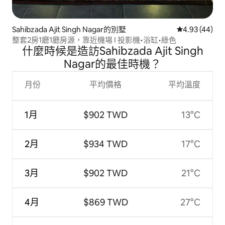
Sahibzada Ajit Singh Nagar的別墅
從 44 則評價
4.93 (44)
整套2房1廳1廳房源，靠近機場 I 投影機•浴缸•綠色
什麼時候是造訪Sahibzada Ajit Singh
Nagar的最佳時機？
月份
平均價格
平均溫度
1月
$902 TWD
13°C
2月
$934 TWD
17°C
3月
$902 TWD
21°C
4月
$869 TWD
27°C