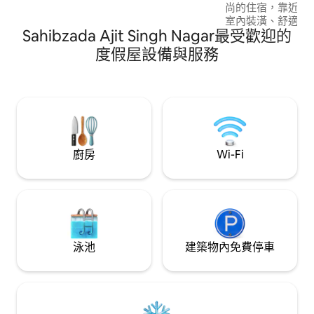
尚的住宿，靠近昌
室內裝潢、舒適的
Sahibzada Ajit Singh Nagar最受歡迎的
間、65 吋電視、Wi-
Aerocity 的獨立 
度假屋設備與服務
獨享 1 樓和 2 
Airbnb 營運，
私。 非常適合商務差旅、週末度假或與好
友一起度過愉快時
廚房
Wi-Fi
泳池
建築物內免費停車