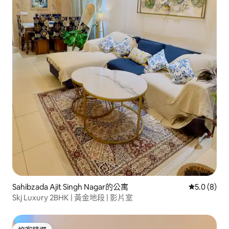
Sahibzada Ajit Singh Nagar的公寓
從 8 則評價
5.0 (8)
Skj Luxury 2BHK | 黃金地段 | 影片室