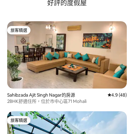
好評的度假屋
旅客精選
旅客精選
Sahibzada Ajit Singh Nagar的房源
從 48 則評
4.9 (48)
2BHK舒適住所，位於市中心區71 Mohali
旅客精選
旅客精選