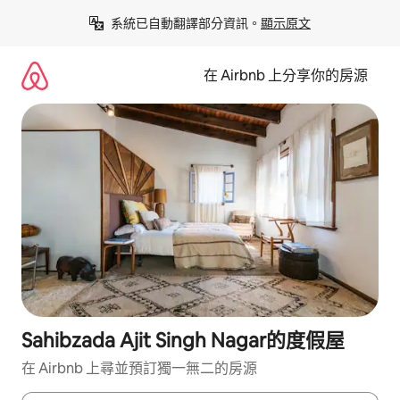
略
系統已自動翻譯部分資訊。
顯示原文
過
以
前
在 Airbnb 上分享你的房源
往
內
容
Sahibzada Ajit Singh Nagar的度假屋
在 Airbnb 上尋並預訂獨一無二的房源