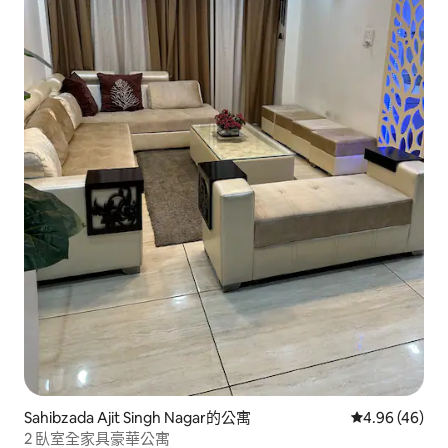
Sahibzada Ajit Singh Nagar的公寓
從 46 則評價
4.96 (46)
2 臥室全家具豪華公寓