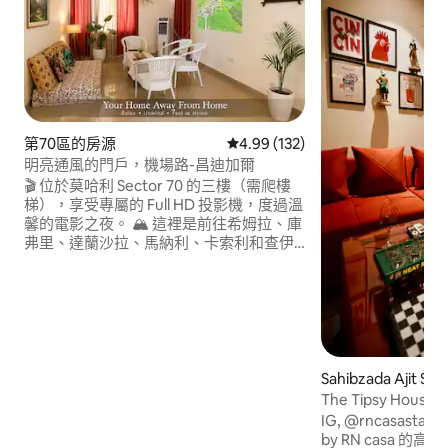
第70區的房源
從 132 則評價中獲得 4.99 的平
4.99 (132)
明亮通風的門戶，機場路-昌迪加爾
🎬 位於莫哈利 Sector 70 的三樓（需爬樓
梯），享受專屬的 Full HD 投影機，度過溫
馨的電影之夜。 🏔️ 這裡是前往希姆拉、庫
弗里、達蘭沙拉、馬納利、卡索利和查伊
爾的完美基地 📍 黃金地點： • ✈️ 距昌迪加
爾機場 (Chandigarh Airport)、火車站和
公車站 25 分鐘 • 🏥 15分鐘即可抵達
Fortis、Sohana 和 Ivy 醫院 • 🛍️ 5 分鐘即可
到達 CP67、Jubilee Walk 和 HLP Galleria
鄰近 Elante 購物中心🛍️、Sector 17
Plaza、玫瑰花園🌸、岩石花園、Sukhna
Sahibzada Ajit S
湖🌅和 Nada Sahib Gurudwara🙏
源
The Tipsy Ho
IG, @rncasastays 探索 The Tipsy House
by RN casa 