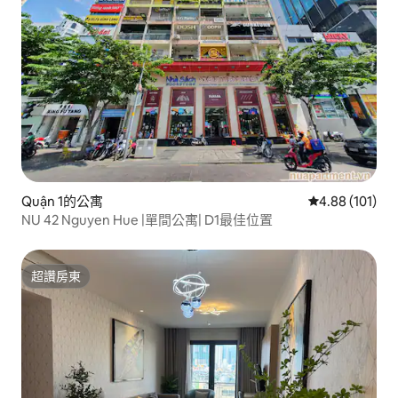
Quận 1的公寓
從 101 則評價
4.88 (101)
NU 42 Nguyen Hue |單間公寓| D1最佳位置
超讚房東
超讚房東