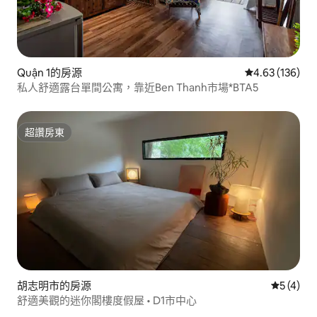
Quận 1的房源
從 136 則評價
4.63 (136)
私人舒適露台單間公寓，靠近Ben Thanh市場*BTA5
超讚房東
超讚房東
胡志明市的房源
從 4 則
5 (4)
舒適美觀的迷你閣樓度假屋 • D1市中心