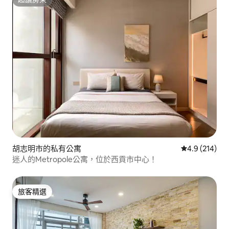
超讚房東
胡志明市的私有公寓
從 214 則評
4.9 (214)
迷人的Metropole公寓，位於西貢市中心！
旅客精選
旅客精選