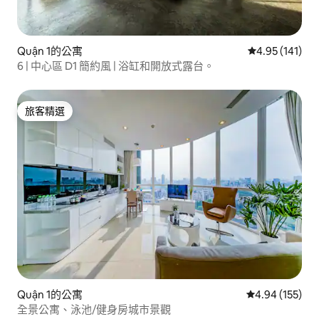
Quận 1的公寓
從 141 則評價
4.95 (141)
6 | 中心區 D1 簡約風 | 浴缸和開放式露台。
旅客精選
旅客精選
Quận 1的公寓
從 155 則評價
4.94 (155)
全景公寓、泳池/健身房城市景觀