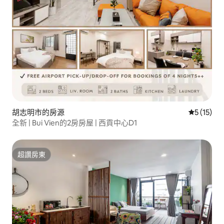
胡志明市的房源
從 15 則
5 (15)
全新 | Bui Vien的2房房屋 | 西貢中心D1
超讚房東
超讚房東