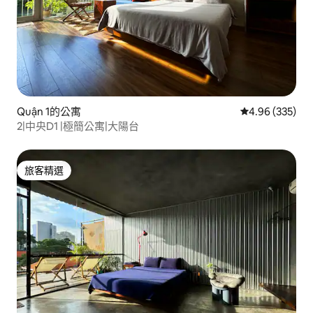
Quận 1的公寓
從 335 則評價
4.96 (335)
2|中央D1 |極簡公寓|大陽台
旅客精選
旅客精選