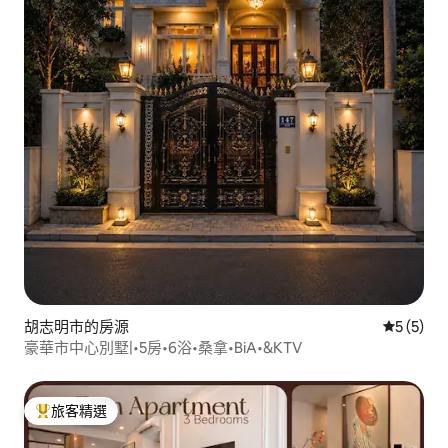
胡志明市的房源
從 5 則
5 (5)
豪華市中心別墅|•5房•6浴•桑拿•BiA•&KTV
旅客精選
旅客精選榜首