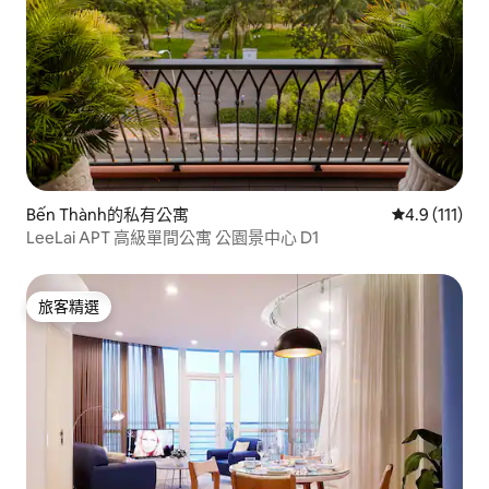
Bến Thành的私有公寓
從 111 則評
4.9 (111)
LeeLai APT 高級單間公寓 公園景中心 D1
旅客精選
旅客精選