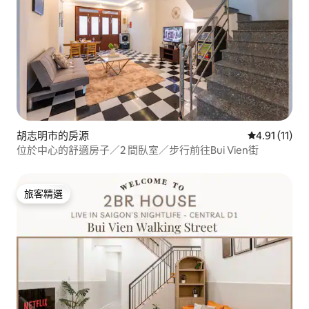
胡志明市的房源
從 11 則評價
4.91 (11)
位於中心的舒適房子／2 間臥室／步行前往Bui Vien街
旅客精選
旅客精選