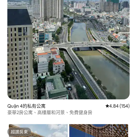
Quận 4的私有公寓
從 154 則評價
4.84 (154)
豪華2房公寓、高樓層和河景、免費健身房
超讚房東
超讚房東