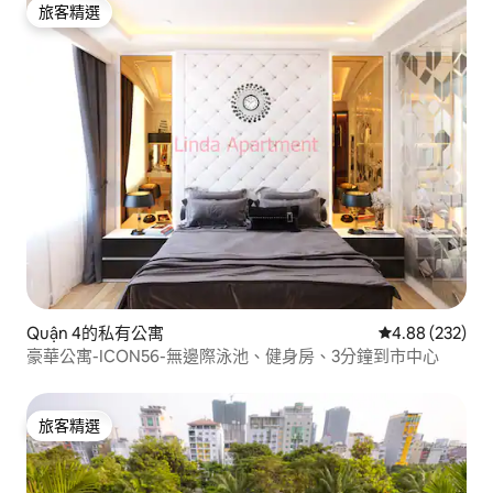
旅客精選
旅客精選
Quận 4的私有公寓
從 232 則評價
4.88 (232)
豪華公寓-ICON56-無邊際泳池、健身房、3分鐘到市中心
旅客精選
旅客精選