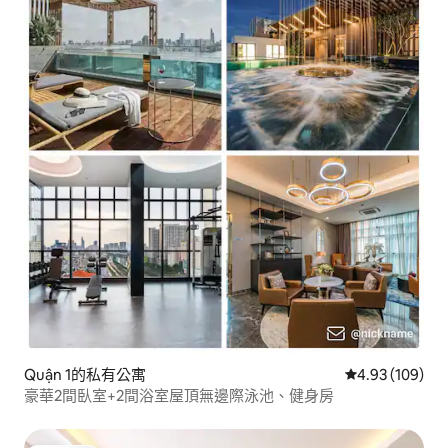
Quận 1的私有公寓
從 109 則評價
4.93 (109)
豪華2間臥室+2間浴室屋頂無邊際泳池、健身房