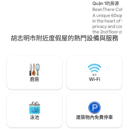
機/烘乾機也準備好了。 前往房源的交通：
Quận 1的房源
-計程車：從新山一國際機場搭乘計程車前
BeanThere C
往Nguyen Hue Street （胡志明市中心1
A unique 60sqm stu
區） ，距離我的房源1分鐘路程。 -通往我
in the heart of Sai
家的「90 Nguyến Huệ街」大樓到處都是
privacy and conve
精品咖啡店和藝術畫廊。 花點時間享受這
the 2nd floor of a
座城市的一些精髓。 -巴士：如果您考慮乘
胡志明市附近度假屋的熱門設備與服務
above cozy BeanT
坐公共巴士，請前往109路巴士，然後抵達
ground floor, it’s
Ben Thanh站，步行約5分鐘即可抵達我的
love stylish living 
房源。 所有設備和設施都為您的使用提
steps away. Only
供。 我一直在餐飲業工作多年，在胡志明
attractions, shoppi
市是一名自由攝影師;因此，請隨時與我交
Each guest is prov
談，或者讓我們在咖啡館閒逛，討論當地
food & drink) at c
美食，美術，攝影，你可能會感興趣的事
night booked. Free housekeeping for
件。 大窗戶可俯瞰羅望子樹木林立的街
廚房
Wi-Fi
stays over 4 nights
道，對面是法國殖民時期的建築，距離越
南最具活力的城市中心僅幾步之遙。 大樓
本身到處都是精品咖啡店和藝術畫廊。 您
真的住在胡志明市的中心。距離Bitexco金
融大樓3分鐘，距離Ben Thanh中央巴士站
10分鐘，出租車就在您的門前。 準備好探
索西貢–遠東明珠！
泳池
建築物內免費停車