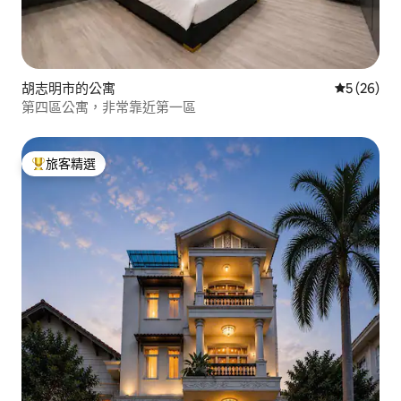
胡志明市的公寓
從 26 則
5 (26)
第四區公寓，非常靠近第一區
旅客精選
旅客精選榜首