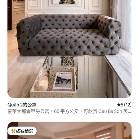
Quận 2的公寓
從 12 則
5 (12)
豪華大都會單房公寓，65 平方公尺，可欣賞 Cau Ba Son 美
景
旅客精選
旅客精選榜首