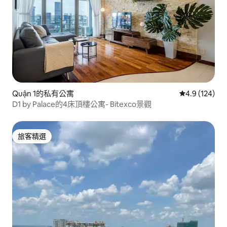
Quận 1的私有公寓
從 124 則評
4.9 (124)
D1 by Palace的4床頂樓公寓- Bitexco景觀
旅客精選
旅客精選