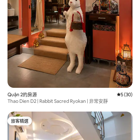
Quận 2的房源
從 30 則
5 (30)
Thao Dien D2 | Rabbit Sacred Ryokan | 非常安靜
旅客精選
旅客精選