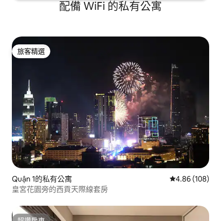
配備 WiFi 的私有公寓
旅客精選
旅客精選
Quận 1的私有公寓
從 108 則評價
4.86 (108)
皇宮花園旁的西貢天際線套房
超讚房東