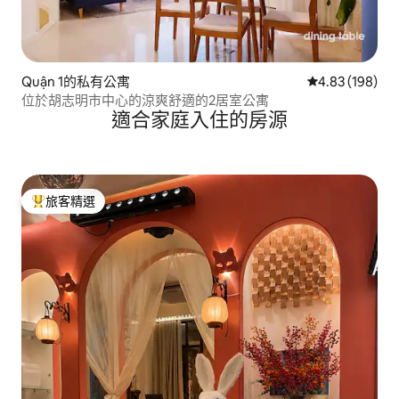
Quận 1的私有公寓
從 198 則評價
4.83 (198)
位於胡志明市中心的涼爽舒適的2居室公寓
適合家庭入住的房源
旅客精選
旅客精選榜首