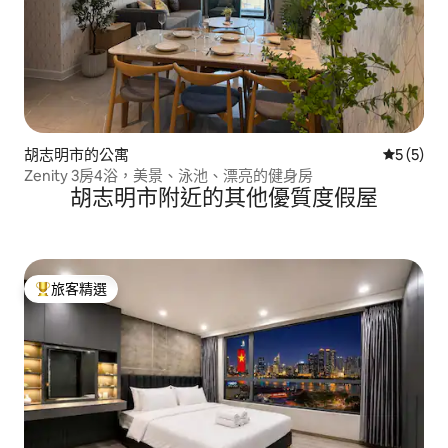
胡志明市的公寓
從 5 則
5 (5)
Zenity 3房4浴，美景、泳池、漂亮的健身房
胡志明市附近的其他優質度假屋
旅客精選
旅客精選榜首