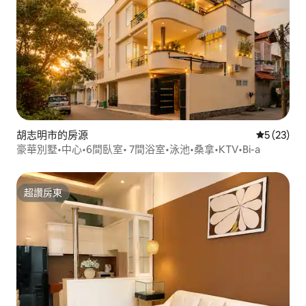
胡志明市的房源
從 23 則
5 (23)
豪華別墅•中心•6間臥室• 7間浴室•泳池•桑拿•KTV•Bi-a
超讚房東
超讚房東