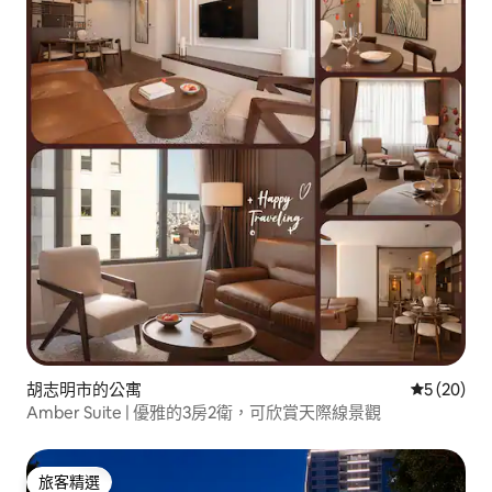
胡志明市的公寓
從 20 則
5 (20)
Amber Suite | 優雅的3房2衛，可欣賞天際線景觀
旅客精選
旅客精選