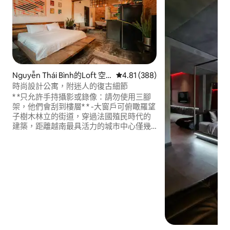
Nguyễn Thái Bình的Loft 空
從 388 則評價中獲得 4.81 的平
4.81 (388)
間
時尚設計公寓，附迷人的復古細節
* *只允許手持攝影或錄像：請勿使用三腳
架，他們會刮到樓層* * -大窗戶可俯瞰羅望
子樹木林立的街道，穿過法國殖民時代的
建築，距離越南最具活力的城市中心僅幾
步之遙。 -入住我的公寓，該公寓位於三樓
（無電梯） ，位於安靜乾淨的街區。 -公
寓可容納2人。 -一張雙人牀，配有舒適的
牀墊。 -安卓電視55英寸，配有漂亮的揚聲
器系統，為您帶來良好的電影氛圍或晚上
在音樂中放鬆身心。 Chromecast和Apple
TV 4K供您使用。 -提供iMac 22英寸，可供
您使用高速網路搜尋資訊。 -廚房備有咖
啡、茶和廚房用具，可提供家庭烹飪的餐
點，包括碗碟、盤子、刀具、叉子。 -洗衣