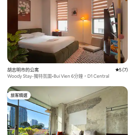
胡志明市的公寓
從 7 則
5 (7)
Woody Stay-獨特氛圍•Bui Vien 6分鐘，D1 Central
旅客精選
旅客精選