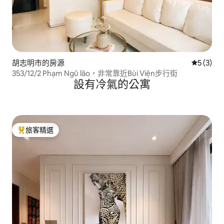
胡志明市的房源
從 3 則
5 (3)
353/12/2 Phạm Ngũ lão，非常靠近Bùi Viện步行街
設有冷氣的公寓
旅客精選
旅客精選榜首