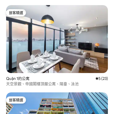
旅客精選
旅客精選
Quận 1的公寓
從 23 則
5 (23)
天空景觀、帝國閣樓頂層公寓、陽臺、泳池
旅客精選
旅客精選