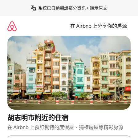
略
系統已自動翻譯部分資訊。
顯示原文
過
以
前
在 Airbnb 上分享你的房源
往
內
容
胡志明市附近的住宿
在 Airbnb 上預訂獨特的度假屋、獨棟房屋等精彩房源