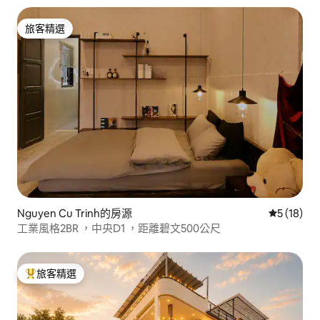
旅客精選
旅客精選
Nguyen Cu Trinh的房源
從 18 則
5 (18)
工業風格2BR ，中央D1 ，距離碧文500公尺
旅客精選
旅客精選榜首