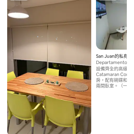
San Juan的私有公
Departamento P
設備齊全的高級公
Catamaran Co
房，配有碗碟和洗
兩間臥室。（一間
浴室（一間套房內
有晾衣繩。 有線電視。
建築羣有： 健身房
(Sauna Seco) S
缸-水力按摩。 友
性。