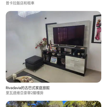
普卡拉飯店和租車
Rivadavia的古巴式家庭旅館
里瓦達維亞豪華2層樓房