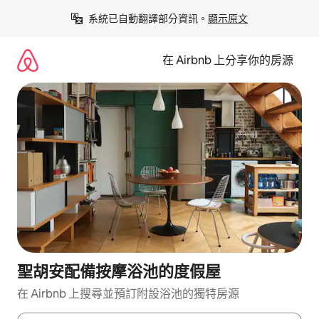
略
系統已自動翻譯部分資訊。
顯示原文
過
以
前
在 Airbnb 上分享你的房源
往
內
容
聖胡安配備按摩浴池的度假屋
在 Airbnb 上搜尋並預訂附設浴池的獨特房源