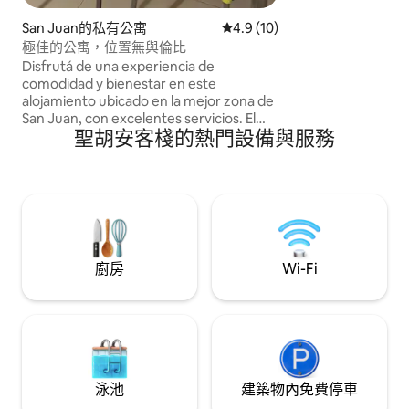
San Juan的私有公寓
從 10 則評價中獲得 4.9 的平
4.9 (10)
極佳的公寓，位置無與倫比
Disfrutá de una experiencia de
comodidad y bienestar en este
alojamiento ubicado en la mejor zona de
San Juan, con excelentes servicios. El
聖胡安客棧的熱門設備與服務
edificio cuenta con fácil acceso,
ascensor, cochera interna y externa,
gimnasio, parrilla y espacios comunes
hermosos, a pocos metros farmacias,
combustible, y paseos de compras y
comidas en planta baja. A cuadras de
paseos comerciales. El dpto cuenta con
aires en todos los ambientes, TV, wifi,
廚房
Wi-Fi
lavarropas, microondas, cafetera, pava
eléctrica, y s/blancos.
泳池
建築物內免費停車