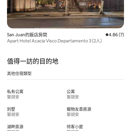
San Juan的飯店房間
從 7 則評價
4.86 (7)
Apart Hotel Acacia Visco Departamento 3 (2人)
值得一訪的目的地
其他住宿類型
私有公寓
公寓
聖胡安
聖胡安
別墅
寵物友善房源
聖胡安
聖胡安
湖畔房源
待客小屋