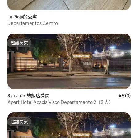
La Rioja的公寓
Departamentos Centro
超讚房東
超讚房東
San Juan的飯店房間
從 3 則
5 (3)
Apart Hotel Acacia Visco Departamento 2（3 人）
超讚房東
超讚房東