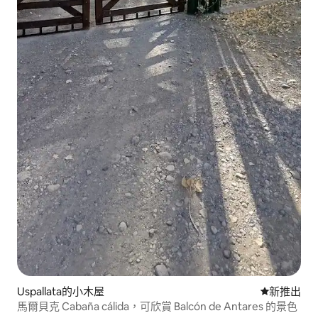
Uspallata的小木屋
新住處
新推出
馬爾貝克 Cabaña cálida，可欣賞 Balcón de Antares 的景色