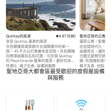
Quintay的房源
從 538 則評價中獲得 4.97 的平
4.97 (538)
聖地亞哥的公寓
享受 Quintay 最美的風景
優質公寓，配備高速 
宿清潔 - Lastarria
灰色閣樓是建築群中五個閣樓中的第一
在這間現代化、翻
個。 45 平方公尺專屬休息空間。灰色閣樓
設備齊全，讓你享受
四周環繞著岩石和花園，可欣賞 Quintay
分體式變頻空調 -高
的 Playa Grande 最美的風景。最好的床
機 -吹風機和直發
單、加大雙人床和全功能廚房，可欣賞迷
床 - Nespress
性價比
·
親子友善
·
設備與服務
親子友善
·
地點
·
安
人的景觀。 如果已預訂，請搜尋其雙胞胎
聖地亞哥大都會區最受歡迎的度假屋設備
時禮賓服務 - 位於L
Punta Quintay Loft Rojo、Punta Quintay
距聖地牙哥最好的
與服務
Loft Azul、Punta Quintay La Punta或
和景點僅幾步之遙。 如有任何疑問，
Punta Quintay Tiny。
隨時傳送訊息給我