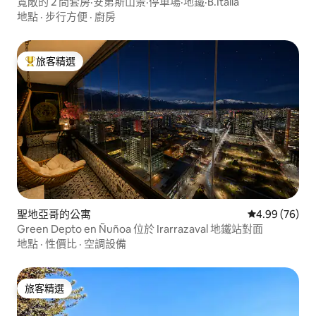
寬敞的 2 間套房·安第斯山景·停車場·地鐵·B.Italia
地點
·
步行方便
·
廚房
旅客精選
旅客精選榜首
聖地亞哥的公寓
從 76 則評價
4.99 (76)
Green Depto en Ñuñoa 位於 Irarrazaval 地鐵站對面
地點
·
性價比
·
空調設備
旅客精選
旅客精選