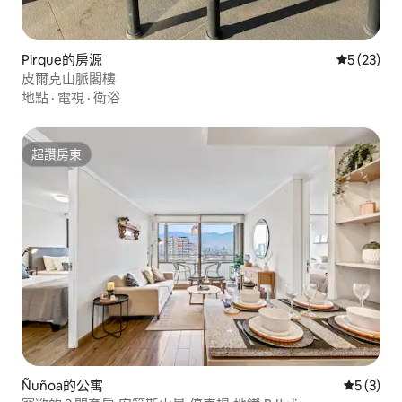
Pirque的房源
從 23 則
5 (23)
皮爾克山脈閣樓
地點
·
電視
·
衛浴
超讚房東
超讚房東
Ñuñoa的公寓
從 3 則
5 (3)