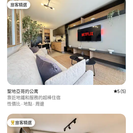
旅客精選
旅客精選
聖地亞哥的公寓
從 5 則
5 (5)
靠近地鐵和服務的超棒住宿
性價比
·
地點
·
周邊
旅客精選
旅客精選榜首