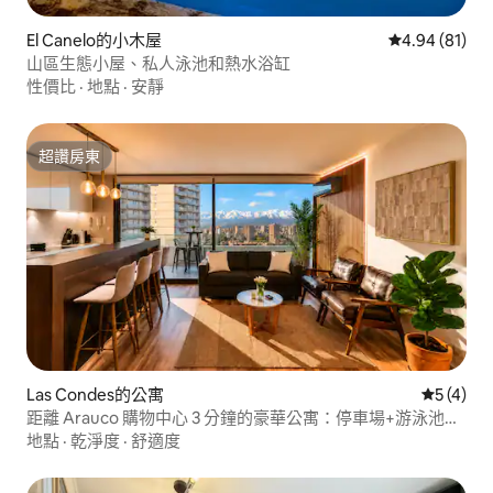
El Canelo的小木屋
從 81 則評價
4.94 (81)
山區生態小屋、私人泳池和熱水浴缸
性價比
·
地點
·
安靜
超讚房東
超讚房東
Las Condes的公寓
從 4 則
5 (4)
距離 Arauco 購物中心 3 分鐘的豪華公寓：停車場+游泳池
+健身房
地點
·
乾淨度
·
舒適度