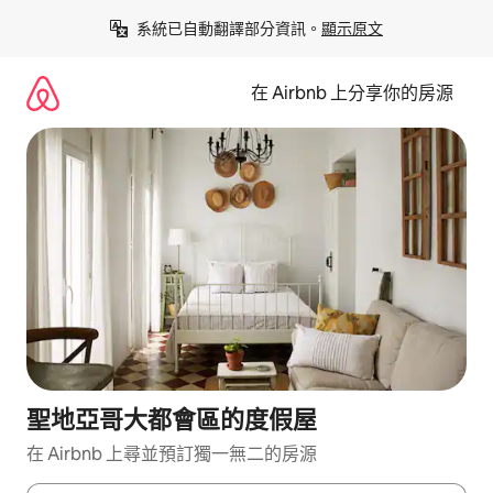
略
系統已自動翻譯部分資訊。
顯示原文
過
以
前
在 Airbnb 上分享你的房源
往
內
容
聖地亞哥大都會區的度假屋
在 Airbnb 上尋並預訂獨一無二的房源