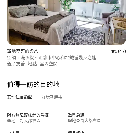
聖地亞哥的公寓
從 47 則
5 (47)
空調 + 洗衣機。距離市中心和地鐵僅幾步之遙
親子友善
·
地點
·
室內空間
值得一訪的目的地
其他住宿類型
好玩新鮮事
附有無障礙床鋪的房源
海景房源
聖地亞哥大都會區
聖地亞哥大都會區
小木屋
精品飯店