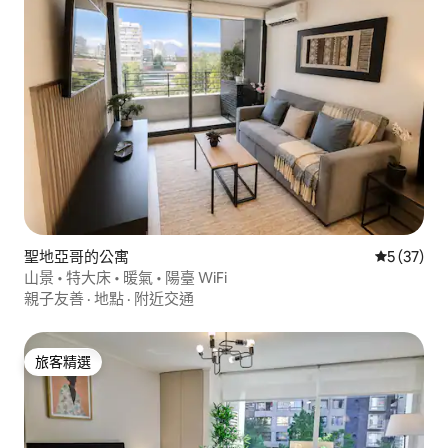
聖地亞哥的公寓
從 37 則
5 (37)
山景 • 特大床 • 暖氣 • 陽臺 WiFi
親子友善
·
地點
·
附近交通
旅客精選
旅客精選