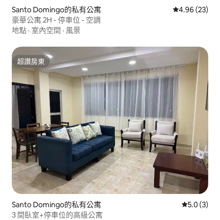
Santo Domingo的私有公寓
從 23 則評價
4.96 (23)
豪華公寓 2H - 停車位 - 空調
地點
·
室內空間
·
風景
超讚房東
超讚房東
Santo Domingo的私有公寓
從 3 則評價
5.0 (3)
3 間臥室+停車位的高級公寓