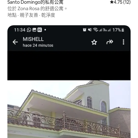
Santo Domingo的私有公寓
從 12 則評價
4.75 (12)
位於 Zona Rosa 的舒適公寓。
地點
·
親子友善
·
乾淨度