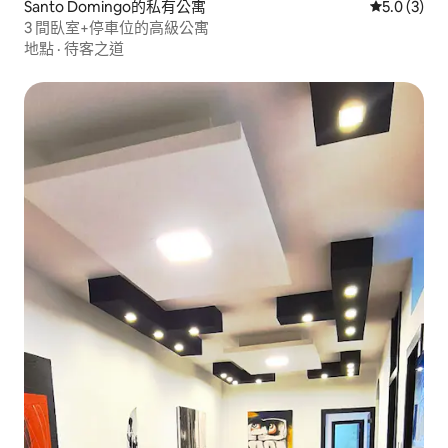
Santo Domingo的私有公寓
從 3 則評價
5.0 (3)
3 間臥室+停車位的高級公寓
地點
·
待客之道