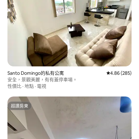
Santo Domingo的私有公寓
從 285 則評價
4.86 (285)
安全，景觀美麗，有有蓋停車場。
性價比
·
地點
·
電視
超讚房東
超讚房東