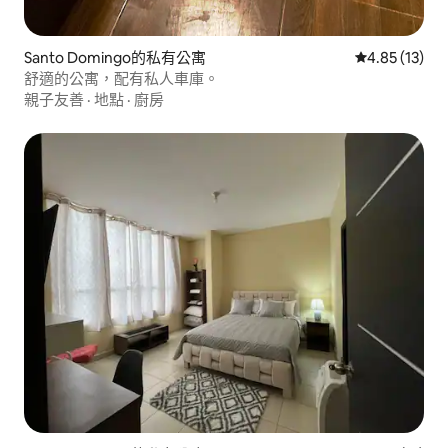
Santo Domingo的私有公寓
從 13 則評價
4.85 (13)
舒適的公寓，配有私人車庫。
親子友善
·
地點
·
廚房