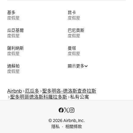
基多
昆卡
度假屋
度假屋
瓜亞基爾
巴尼奧斯
度假屋
度假屋
薩利納斯
曼塔
度假屋
度假屋
通蘇帕
顯示更多
度假屋
Airbnb
厄瓜多
聖多明各-德洛斯查奇拉斯
聖多明哥德洛斯科羅拉多斯
私有公寓
© 2026 Airbnb, Inc.
隱私
相關條款