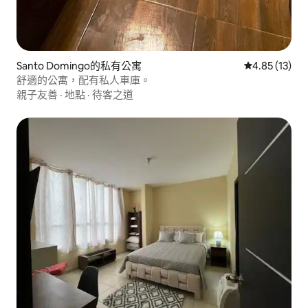
Santo Domingo的私有公寓
從 13 則評價
4.85 (13)
舒適的公寓，配有私人車庫。
親子友善
·
地點
·
待客之道