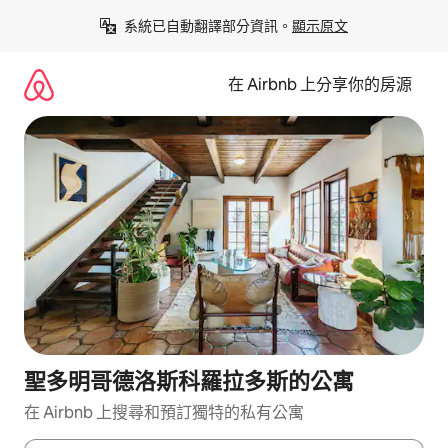
略
系統已自動翻譯部分資訊。
顯示原文
過
以
前
在 Airbnb 上分享你的房源
往
內
容
聖多明哥德洛斯科羅拉多斯的公寓
在 Airbnb 上搜尋和預訂獨特的私有公寓