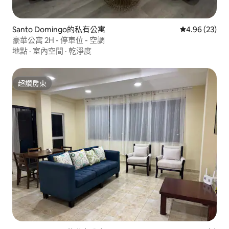
Santo Domingo的私有公寓
從 23 則評價
4.96 (23)
豪華公寓 2H - 停車位 - 空調
地點
·
室內空間
·
乾淨度
超讚房東
超讚房東