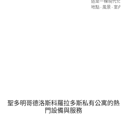
的公寓，設計得像飯店一樣放鬆，但有房
這是一棟現代化的
源的隱私權。
安、保全攝影機、電梯和
地點
·
風景
·
室內空
位置： •距巴士站5分鐘 •靠近皮欽查銀行和
民事登記處 •步行即
Super Éxito、KF
聖多明哥德洛斯科羅拉多斯私有公寓的熱
門設備與服務