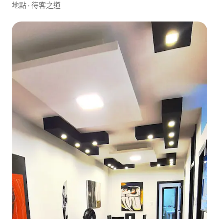
地點
·
待客之道