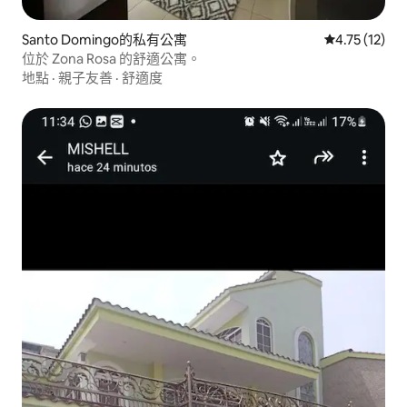
Santo Domingo的私有公寓
從 12 則評價
4.75 (12)
位於 Zona Rosa 的舒適公寓。
地點
·
親子友善
·
舒適度