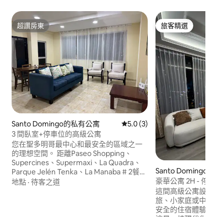
超讚房東
旅客精選
超讚房東
旅客精選
Santo Domingo的私有公寓
從 3 則評價中獲得 5.0 的平
5.0 (3)
3 間臥室+停車位的高級公寓
您在聖多明哥最中心和最安全的區域之一
的理想空間。 距離Paseo Shopping、
Supercines、Supermaxi、La Quadra、
Santo Doming
Parque Jelén Tenka、La Manaba # 2餐
廳、Club Panamericano健身房、所有銀
豪華公寓 2H - 停車
地點
·
待客之道
行、迷你市場、藥店等僅幾分鐘路程。 非
這間高級公寓設計
常適合家庭旅行、商務差旅或舒適的住
旅、小家庭或中長
宿，無需浪費時間通勤。 寬敞且設備齊全
安全的住宿體驗。 位於Torres Zermatt，