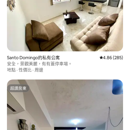
Santo Domingo的私有公寓
從 285 則評價
4.86 (285)
安全，景觀美麗，有有蓋停車場。
地點
·
性價比
·
周邊
超讚房東
超讚房東