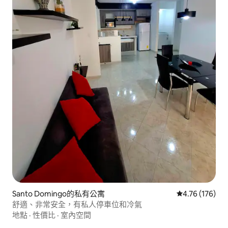
Santo Domingo的私有公寓
從 176 則評價
4.76 (176)
舒適、非常安全，有私人停車位和冷氣
地點
·
性價比
·
室內空間