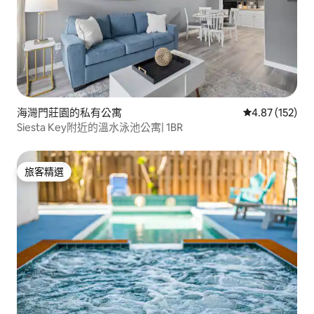
海灣門莊園的私有公寓
從 152 則評價
4.87 (152)
Siesta Key附近的溫水泳池公寓| 1BR
旅客精選
旅客精選