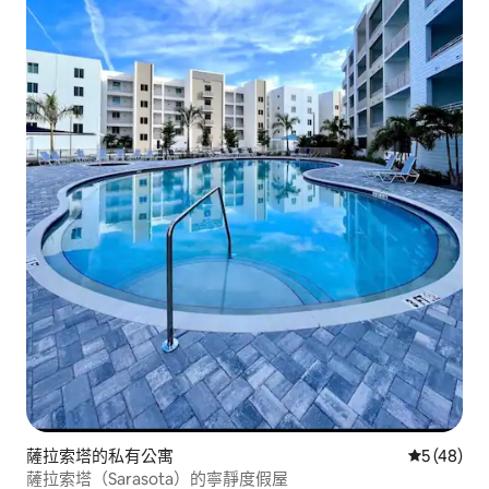
薩拉索塔的私有公寓
從 48 則
5 (48)
薩拉索塔（Sarasota）的寧靜度假屋