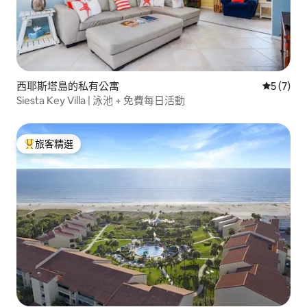
西耶斯塔島的私有公寓
從 7 則
5 (7)
Siesta Key Villa | 泳池 + 免費每日活動
旅客精選
旅客精選榜首