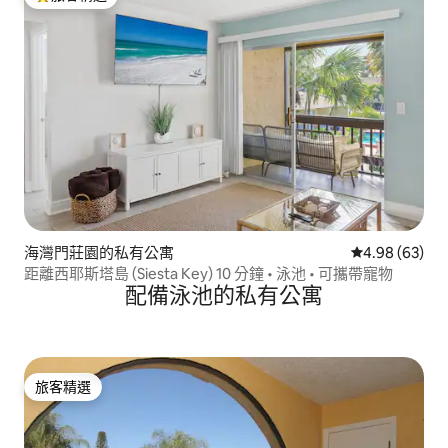
旅客精選榜首
海灣門莊園的私有公寓
從 63 則評價
4.98 (63)
距離西耶斯塔島 (Siesta Key) 10 分鐘 • 泳池 • 可攜帶寵物
配備泳池的私有公寓
旅客精選
旅客精選