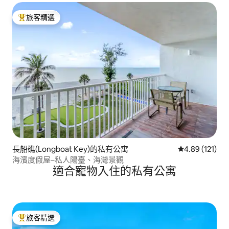
旅客精選
旅客精選榜首
長船礁(Longboat Key)的私有公寓
從 121 則評價
4.89 (121)
海濱度假屋–私人陽臺、海灣景觀
適合寵物入住的私有公寓
旅客精選
旅客精選榜首