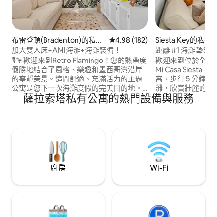
布雷登頓(Bradenton)的私有
從 182 則評價中獲得 4.98 的平
4.98 (182)
Siesta Key的私有
公寓
加大雙人床+AMI海灘+海灘裝備！
距離 #1 海灘🏖Sie
藏瑰寶
🎙️🦩歡迎來到Retro Flamingo！您的熱帶度
歡迎來到位於全國第一海
假勝地結合了風格、樂趣和墨西哥灣沿岸
Mi Casa Sies
的寧靜美景。這間舒適、充滿活力的主題
寓，步行 5 分鐘
公寓是您下一次海灘度假的完美目的地。
灘，欣賞壯麗的日
薩拉索塔私有公寓的熱門設備與服務
步行即可抵達帕爾馬索拉海灘堤道
酒吧、皮艇和噴射
（Palma Sola Beach Causeway），您可
預訂月租住宿。 體驗這個現代綠洲： • 時
以在那裡享受日光浴、騎馬、水上摩托和
尚客廳 • 石英廚房
釣魚！距離墨西哥灣和安娜瑪麗亞島
灘裝備 • WiFi • 
（Anna Maria Island）的粉白色沙灘不到5
簾子的露台 • 房
分鐘！在這個復古的「舊佛羅里達」主題
公寓中好好放鬆身心！
廚房
Wi-Fi