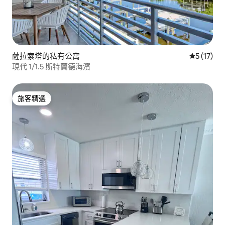
薩拉索塔的私有公寓
從 17 則
5 (17)
現代 1/1.5 斯特蘭德海濱
旅客精選
旅客精選