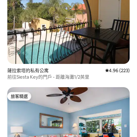
薩拉索塔的私有公寓
從 223 則評價
4.96 (223)
前往Siesta Key的門戶 - 距離海灘1/2英里
旅客精選
旅客精選