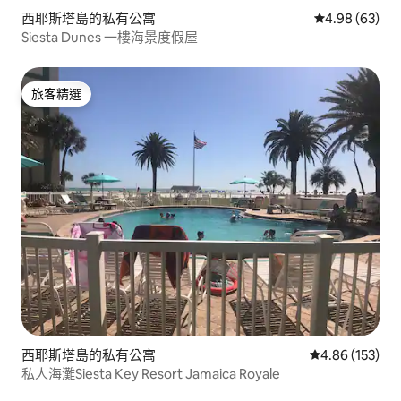
西耶斯塔島的私有公寓
從 63 則評價
4.98 (63)
Siesta Dunes 一樓海景度假屋
旅客精選
旅客精選
西耶斯塔島的私有公寓
從 153 則評價
4.86 (153)
私人海灘Siesta Key Resort Jamaica Royale