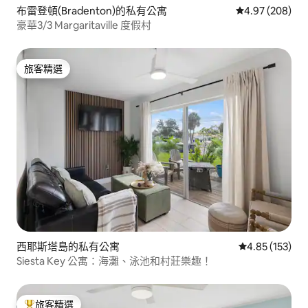
布雷登頓(Bradenton)的私有公寓
從 208 則評價
4.97 (208)
豪華3/3 Margaritaville 度假村
旅客精選
旅客精選
西耶斯塔島的私有公寓
從 153 則評價
4.85 (153)
Siesta Key 公寓：海灘、泳池和村莊樂趣！
旅客精選