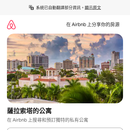
略
系統已自動翻譯部分資訊。
顯示原文
過
以
前
在 Airbnb 上分享你的房源
往
內
容
薩拉索塔的公寓
在 Airbnb 上搜尋和預訂獨特的私有公寓