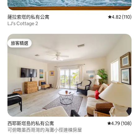
薩拉索塔的私有公寓
從 110 則評價
4.82 (110)
LJ's Cottage 2
旅客精選
旅客精選
西耶斯塔島的私有公寓
從 108 則評價
4.79 (108)
可俯瞰墨西哥灣的海灘小徑連棟房屋