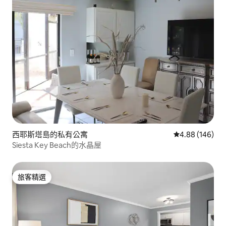
西耶斯塔島的私有公寓
從 146 則評價
4.88 (146)
Siesta Key Beach的水晶屋
旅客精選
旅客精選