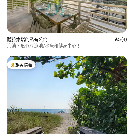
薩拉索塔的私有公寓
從 4 則
5 (4)
海濱、度假村泳池/水療和健身中心！
旅客精選
旅客精選榜首