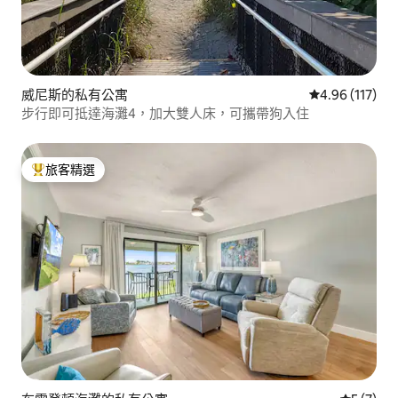
威尼斯的私有公寓
從 117 則評價
4.96 (117)
步行即可抵達海灘4，加大雙人床，可攜帶狗入住
旅客精選
旅客精選榜首