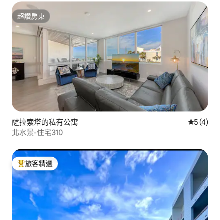
超讚房東
超讚房東
薩拉索塔的私有公寓
從 4 則
5 (4)
北水景-住宅310
旅客精選
旅客精選榜首