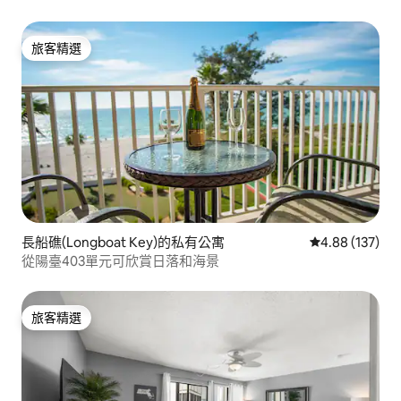
旅客精選
旅客精選
長船礁(Longboat Key)的私有公寓
從 137 則評價
4.88 (137)
從陽臺403單元可欣賞日落和海景
旅客精選
旅客精選