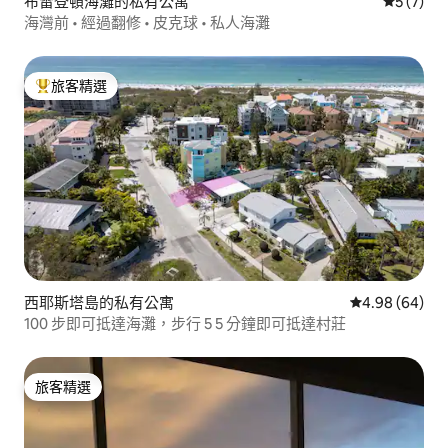
布雷登頓海灘的私有公寓
從 7 則
5 (7)
海灣前 • 經過翻修 • 皮克球 • 私人海灘
旅客精選
旅客精選榜首
西耶斯塔島的私有公寓
從 64 則評價
4.98 (64)
100 步即可抵達海灘，步行 5 5 分鐘即可抵達村莊
旅客精選
旅客精選