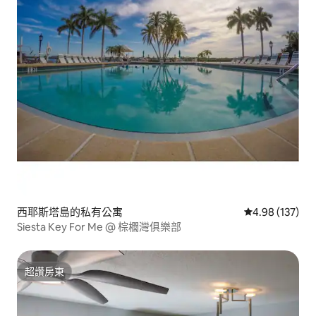
西耶斯塔島的私有公寓
從 137 則評價
4.98 (137)
Siesta Key For Me @ 棕櫚灣俱樂部
超讚房東
超讚房東