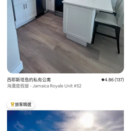
西耶斯塔島的私有公寓
從 137 則評價
4.86 (137)
海灘度假屋 - Jamaica Royale Unit #52
旅客精選
旅客精選榜首