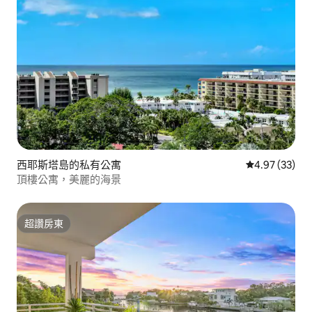
西耶斯塔島的私有公寓
從 33 則評價
4.97 (33)
頂樓公寓，美麗的海景
超讚房東
超讚房東