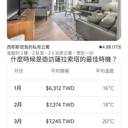
西耶斯塔島的私有公寓
從 173 則評價
4.88 (173)
寬敞的 2 樓、2 臥室、2.5 浴室公寓，靠近一切
什麼時候是造訪薩拉索塔的最佳時機？
月份
平均價格
平均溫度
1月
$6,312 TWD
16°C
2月
$7,374 TWD
18°C
3月
$7,245 TWD
20°C