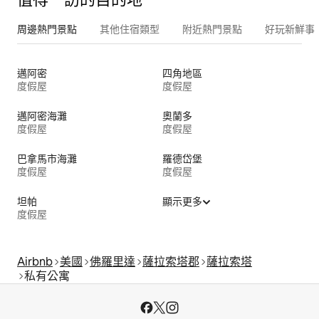
周邊熱門景點
其他住宿類型
附近熱門景點
好玩新鮮事
邁阿密
四角地區
度假屋
度假屋
邁阿密海灘
奧蘭多
度假屋
度假屋
巴拿馬市海灘
羅德岱堡
度假屋
度假屋
坦帕
顯示更多
度假屋
Airbnb
美國
佛羅里達
薩拉索塔郡
薩拉索塔
私有公寓