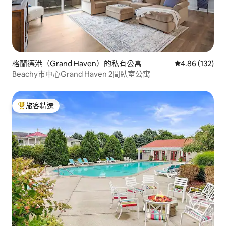
格蘭德港（Grand Haven）的私有公寓
從 132 則評價
4.86 (132)
Beachy市中心Grand Haven 2間臥室公寓
旅客精選
旅客精選榜首