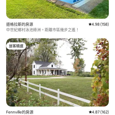
道格拉斯的房源
從 158 則評價
4.98 (158)
中世紀鄉村泳池綠洲。距離市區幾步之遙！
旅客精選
旅客精選
Fennville的房源
從 162 則評價
4.87 (162)