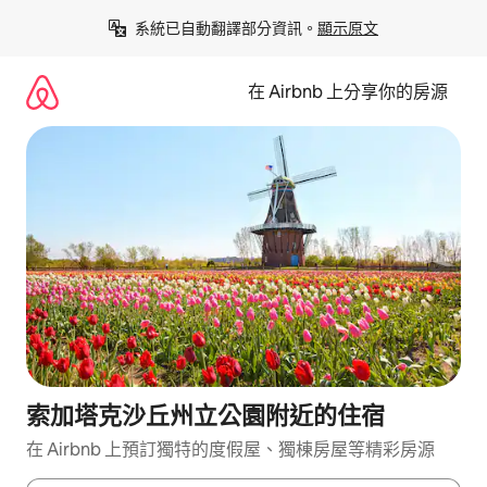
略
系統已自動翻譯部分資訊。
顯示原文
過
以
前
在 Airbnb 上分享你的房源
往
內
容
索加塔克沙丘州立公園附近的住宿
在 Airbnb 上預訂獨特的度假屋、獨棟房屋等精彩房源