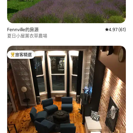
Fennville的房源
從 61 則評價
4.97 (61)
夏日小屋薰衣草農場
旅客精選
旅客精選榜首