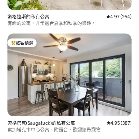
道格拉斯的私有公寓
從 264 則評價
4.97 (264)
有趣的公寓，非常適合夏季和秋季的樂趣。
旅客精選
旅客精選榜首
索格塔克(Saugatuck)的私有公寓
從 387 則評價
4.95 (387)
索加塔克市中心公寓，附露台，歡迎攜帶寵物