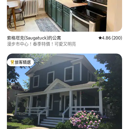
索格塔克(Saugatuck)的公寓
從 200 則評價
4.86 (200)
漫步市中心！春季特價！可愛又明亮
旅客精選
旅客精選榜首