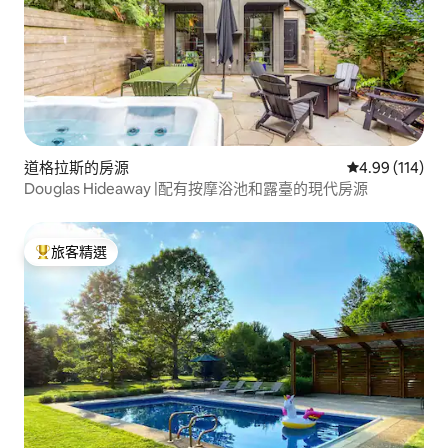
道格拉斯的房源
從 114 則評價
4.99 (114)
Douglas Hideaway |配有按摩浴池和露臺的現代房源
旅客精選
旅客精選榜首