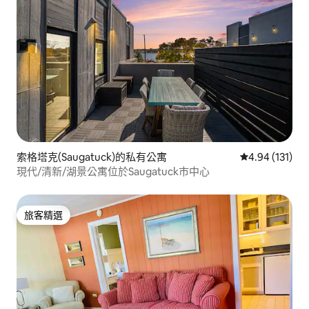
索格塔克(Saugatuck)的私有公寓
從 131 則評價
4.94 (131)
現代/清新/湖景公寓位於Saugatuck市中心
旅客精選
旅客精選