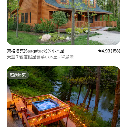
索格塔克(Saugatuck)的小木屋
從 158 則評價
4.93 (158)
天堂 7 號度假屋豪華小木屋 - 翠鳥灣
超讚房東
超讚房東