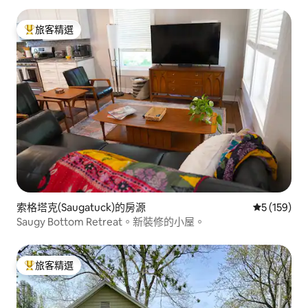
旅客精選
旅客精選榜首
索格塔克(Saugatuck)的房源
從 159 則
5 (159)
Saugy Bottom Retreat。新裝修的小屋。
旅客精選
旅客精選榜首