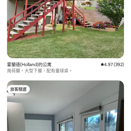
霍蘭德(Holland)的公寓
從 392 則評價
4.97 (392)
南荷蘭，大型下層，配有臺球桌。
旅客精選
旅客精選