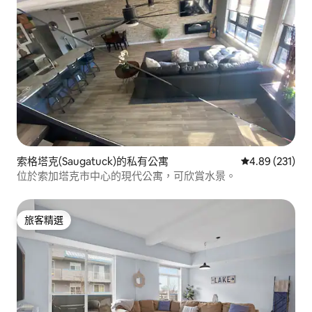
索格塔克(Saugatuck)的私有公寓
從 231 則評價
4.89 (231)
位於索加塔克市中心的現代公寓，可欣賞水景。
旅客精選
旅客精選