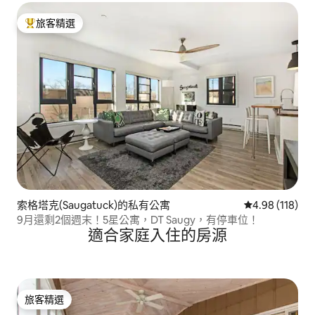
旅客精選
旅客精選榜首
索格塔克(Saugatuck)的私有公寓
從 118 則評價
4.98 (118)
9月還剩2個週末！5星公寓，DT Saugy，有停車位！
適合家庭入住的房源
旅客精選
旅客精選