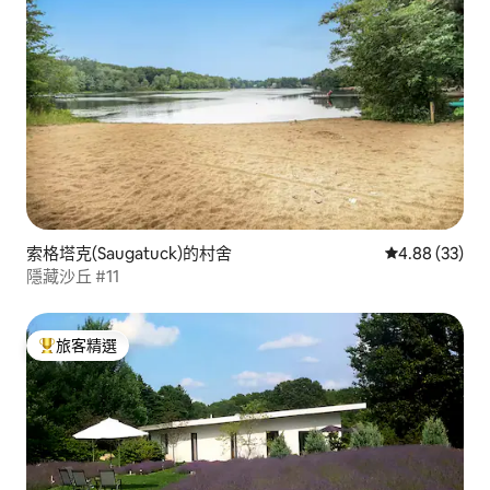
索格塔克(Saugatuck)的村舍
從 33 則評價
4.88 (33)
隱藏沙丘 #11
旅客精選
旅客精選榜首