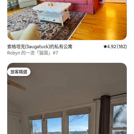
索格塔克(Saugatuck)的私有公寓
從 182 則評價
4.92 (182)
Robyn 的一流「猫窩」#7
旅客精選
旅客精選