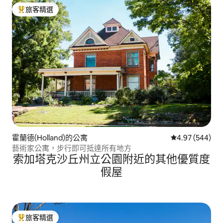
旅客精選
旅客精選榜首
霍蘭德(Holland)的公寓
從 544 則評價
4.97 (544)
藝術家公寓，步行即可抵達所有地方
索加塔克沙丘州立公園附近的其他優質度
假屋
旅客精選
旅客精選榜首