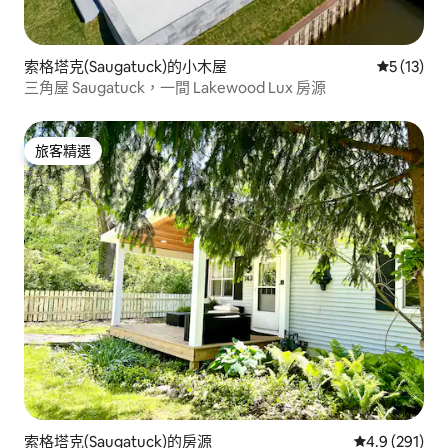
索格塔克(Saugatuck)的小木屋
從 13 則
5 (13)
三角屋 Saugatuck，一間 Lakewood Lux 房源
旅客精選
旅客精選
索格塔克(Saugatuck)的房源
從 291 則評
4.9 (291)