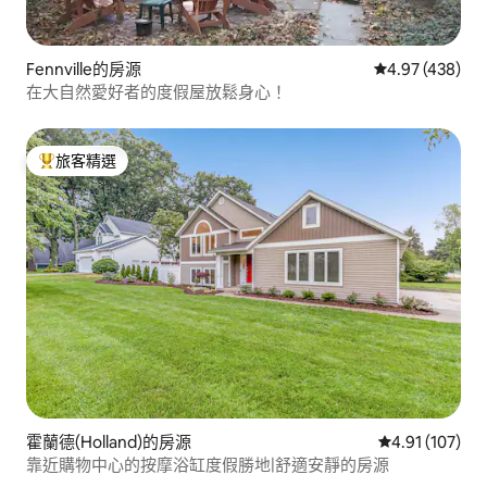
Fennville的房源
從 438 則評價
4.97 (438)
在大自然愛好者的度假屋放鬆身心！
旅客精選
旅客精選榜首
霍蘭德(Holland)的房源
從 107 則評價
4.91 (107)
靠近購物中心的按摩浴缸度假勝地|舒適安靜的房源