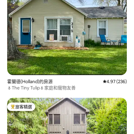
霍蘭德(Holland)的房源
從 236 則評價
4.97 (236)
🌷The Tiny Tulip🌷家庭和寵物友善
旅客精選
旅客精選榜首