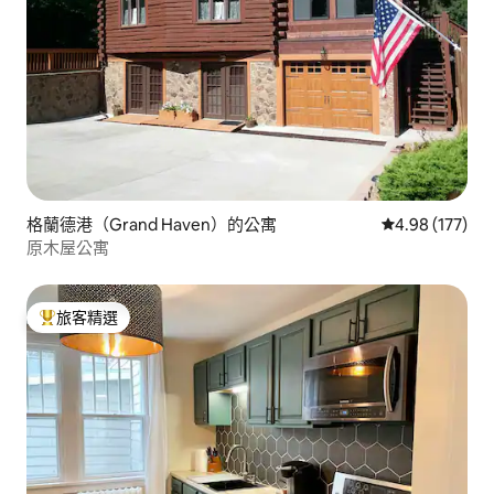
格蘭德港（Grand Haven）的公寓
從 177 則評價
4.98 (177)
原木屋公寓
旅客精選
旅客精選榜首