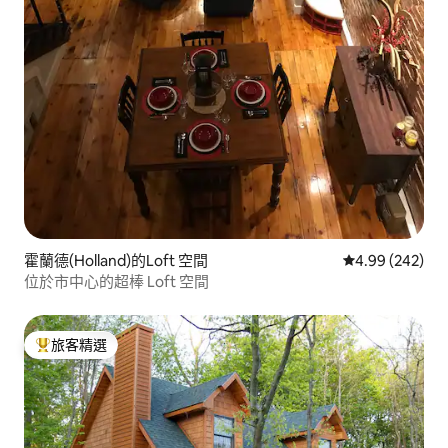
霍蘭德(Holland)的Loft 空間
從 242 則評價
4.99 (242)
位於市中心的超棒 Loft 空間
旅客精選
旅客精選榜首