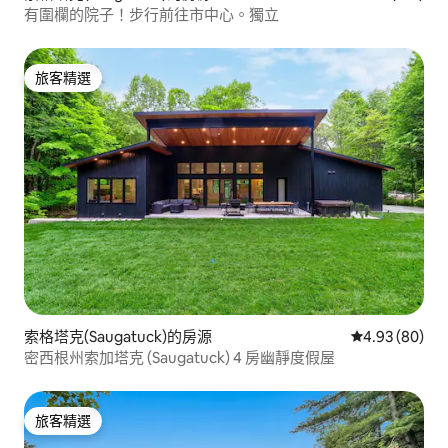
有圍欄的院子！步行前往市中心。獨立
旅客精選
旅客精選
索格塔克(Saugatuck)的房源
從 80 則評價
4.93 (80)
密西根州索加塔克 (Saugatuck) 4 房幽靜度假屋
旅客精選
旅客精選