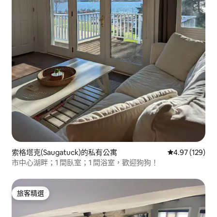
索格塔克(Saugatuck)的私有公寓
從 129 則評價
4.97 (129)
市中心湖畔；1 間臥室；1 間浴室，歡迎狗狗！
旅客精選
旅客精選