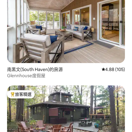
南黑文(South Haven)的房源
從 105 則評價
4.88 (105)
Glennhouse度假屋
旅客精選
旅客精選榜首