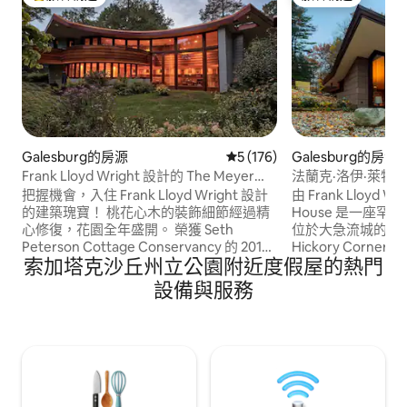
旅客精選榜首
旅客精選
Galesburg的房源
從 176 則評價中獲得 5 的平
5 (176)
Galesburg的房源
Frank Lloyd Wright 設計的 The Meyer
法蘭克·洛伊·萊特
House
把握機會，入住 Frank Lloyd Wright 設計
由 Frank Lloyd Wr
的建築瑰寶！ 桃花心木的裝飾細節經過精
House 是一座罕見
心修復，花園全年盛開。 榮獲 Seth
位於大急流城的 Mey
Peterson Cottage Conservancy 的 2019
Hickory Corners
索加塔克沙丘州立公園附近度假屋的熱門
年 Visser Award for Outstanding
館，以及迷人的海灘小鎮
Restoration of a FLW House 和 2021 年
位於同一地區。 
設備與服務
Wright Spirit Award 私人類別獎項。 預訂
你在幾天內享受一個非凡的家
確認後，您需要提供電子郵件，以便收到
+ Leisure》將Ep
《房屋使用指南》和房屋管理員的聯絡資
州最獨特的Airbn
訊。
名第一。