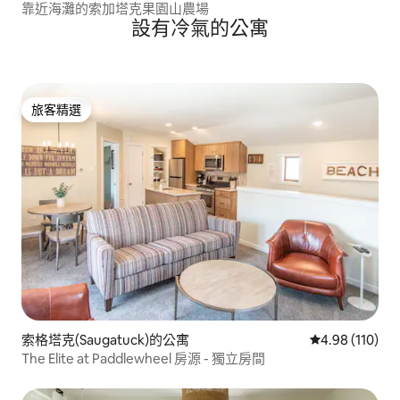
靠近海灘的索加塔克果園山農場
設有冷氣的公寓
旅客精選
旅客精選
索格塔克(Saugatuck)的公寓
從 110 則評價
4.98 (110)
The Elite at Paddlewheel 房源 - 獨立房間