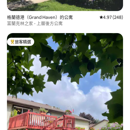
格蘭德港（Grand Haven）的公寓
從 248 則評價
4.97 (248)
富蘭克林之家 - 上層後方公寓
旅客精選
旅客精選榜首