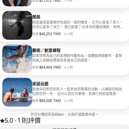
每團 $27,372 TWD
、
$27,372 TWD
每團
·
1 小時
閨房
把這當成是展現你性感的一面的機會。 它可以是為了某人，
也可以是為了自己。 我已經做了20多年的藝術攝影，有時
候穿著衣服，有時候不穿衣服。 我很擅長這方面，我很尊重
每團 $40,253 TWD
、
$40,253 TWD
每團
·
4 小時
人，而且我有很好的聲譽。
藝術／創意課程
如果你想為自己的家裡創作藝術品，或體驗透過動作、姿勢
和融入景觀來釋放和表達自己的感受。
每團 $64,404 TWD
、
$64,404 TWD
每團
·
4 小時
家庭出遊
我會與您和您的家人一起參加您選擇的活動，以捕捉回憶並
記錄您的一天。 這可以是任何事情，從健行到家庭晚餐，
每團 $80,505 TWD
、
$80,505 TWD
每團
·
4 小時
你可以傳送訊息給Ben，以自訂或變更內容。
5.0
·
1 則評價
共收到 1 則評價，平均評分為 5.0 顆星（滿分 5 顆星）
、
顯示 0 項，共 0 項