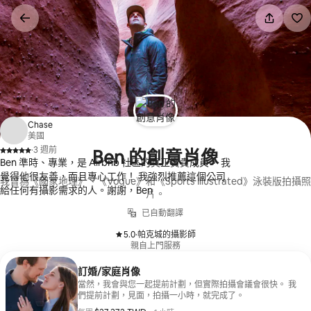
略
過
以
前
往
內
容
Chase
美國
·
3 週前
Ben 的創意肖像
、
Ben 準時、專業，是 Airbnb 社區的真正寶貴成員。 我
覺得他很友善，而且專心工作！ 我強烈推薦這個公司
我曾為《國家地理》、《Vogue》和《Sports Illustrated》泳裝版拍攝照
給任何有攝影需求的人。謝謝，Ben
片。
已自動翻譯
5.0
·
帕克城的攝影師
、
親自上門服務
訂婚/家庭肖像
當然，我會與您一起提前計劃，但實際拍攝會議會很快。 我
們提前計劃，見面，拍攝一小時，就完成了。