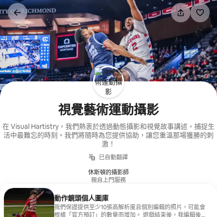
略
過
以
前
往
內
容
視覺藝術運動攝影
在 Visual Hartistry，我們熱衷於透過動態攝影和視覺故事講述，捕捉生
活中最難忘的時刻。我們將隨時為您提供協助，讓您重溫那場獲勝的刺
激！
已自動翻譯
休斯頓的攝影師
親自上門服務
動作鏡頭個人圖庫
我們保證提供至少10張高解析度且個別編輯的照片，可能會
根據「官方預訂」的數量而增加。 遊戲結束後，我編輯後