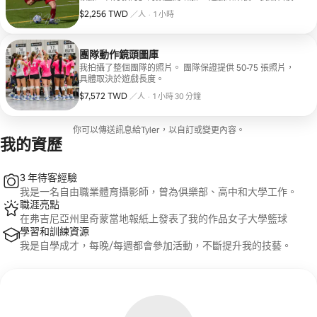
（24-48小時） ，我會將連結發送到您的個人圖庫、圖庫密
$2,256 TWD
每人 $2,256 TWD
、
／人
·
1 小時
碼和「PIN碼」，以便您下載圖庫。
團隊動作鏡頭圖庫
我拍攝了整個團隊的照片。 團隊保證提供 50-75 張照片，
具體取決於遊戲長度。
$7,572 TWD
每人 $7,572 TWD
、
／人
·
1 小時 30 分鐘
你可以傳送訊息給Tyler，以自訂或變更內容。
我的資歷
3 年待客經驗
我是一名自由職業體育攝影師，曾為俱樂部、高中和大學工作。
職涯亮點
在弗吉尼亞州里奇蒙當地報紙上發表了我的作品女子大學籃球
學習和訓練資源
我是自學成才，每晚/每週都會參加活動，不斷提升我的技藝。