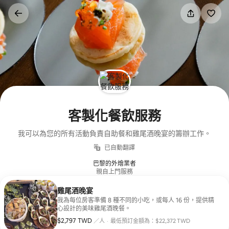
略
過
以
前
往
內
容
客製化餐飲服務
我可以為您的所有活動負責自助餐和雞尾酒晚宴的籌辦工作。
已自動翻譯
巴黎的外燴業者
親自上門服務
雞尾酒晚宴
我為每位房客準備 8 種不同的小吃，或每人 16 份，提供精
心設計的美味雞尾酒晚餐。
$2,797 TWD
每人 $2,797 TWD
／人
·
最低預訂金額為：$22,372 TWD
最低預訂金額為：$22,372 TWD