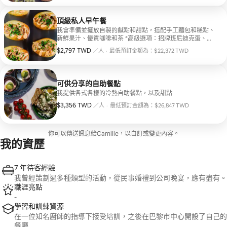
頂級私人早午餐
我會準備並擺放自製的鹹點和甜點，搭配手工麵包和糕點、
新鮮果汁、優質咖啡和茶 *高級選項：招牌班尼迪克蛋、花
卉裝飾
$2,797 TWD
每人 $2,797 TWD
／人
·
最低預訂金額為：$22,372 TWD
最低預訂金額為：$22,372 TWD
可供分享的自助餐點
我提供各式各樣的冷熱自助餐點，以及甜點
$3,356 TWD
每人 $3,356 TWD
／人
·
最低預訂金額為：$26,847 TWD
最低預訂金額為：$26,847 TWD
你可以傳送訊息給Camille，以自訂或變更內容。
我的資歷
7 年待客經驗
我曾經策劃過多種類型的活動，從民事婚禮到公司晚宴，應有盡有。
職涯亮點
-
學習和訓練資源
在一位知名廚師的指導下接受培訓，之後在巴黎市中心開設了自己的
餐廳