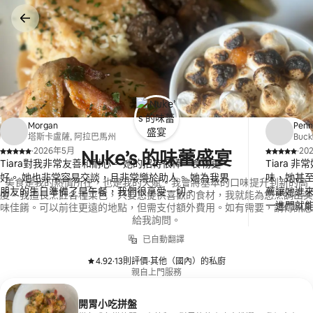
略
過
以
前
往
內
容
Morgan
Penn
塔斯卡盧薩, 阿拉巴馬州
Buc
·
2026年5月
·
20
Nuke’s 的味蕾盛宴
、
、
Tiara對我非常友善和耐心。 她的招待很棒，食物更
Tiara
好。 她也非常容易交談，且非常樂於助人。 她為我男
味，她甚至
美食是我的熱情所在，也是我的天賦。我會將基本的口味提升到新的高
朋友的生日準備了早午餐，我們很享受一切。
薦讓她進
度。我擅長烹飪各種菜色，只要您提供喜歡的食材，我就能為您烹調出美
一進門就
味佳餚。可以前往更遠的地點，但需支付額外費用。如有需要，請傳訊息
給我詢問。
已自動翻譯
4.92
·
13則評價
·
其他（國內）的私廚
、
、
親自上門服務
開胃小吃拼盤