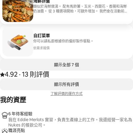
海鮮拼盤
類似於海鮮燉湯。 配有馬鈴薯、玉米、西蘭花、香腸和海鮮
奶油醬。 從 3 種選項開始，可額外增加。 我們會在活動前
一天發送 $50 的交通費。
自訂菜單
你可以請私廚根據你的偏好製作餐點。
依需求報價
顯示全部 7 個
4.92
·
13 則評價
共收到 13 則評價，平均評分為 4.92 顆星（滿分 5 顆星）
、
顯示 0 項，共 0 項
顯示所有評價
了解評價的運作方式
我的資歷
6 年待客經驗
我在 Eddie Merlots 實習，負責生產線上的工作。我還經營一家名為
Nukes 的餐飲公司。
職涯亮點