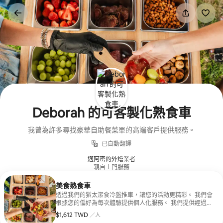
略
過
以
前
往
內
容
Deborah 的可客製化熟食車
我曾為許多尋找豪華自助餐菜單的高端客戶提供服務。
已自動翻譯
邁阿密的外燴業者
親自上門服務
美食熟食車
透過我們的猶太潔食冷盤推車，讓您的活動更精彩。 我們會
根據您的偏好為每次體驗提供個人化服務。 我們提供經過
KM 認證的嚴格猶太潔食肉類。 如有需要，可提供監護服
$1,612 TWD
每人 $1,612 TWD
／人
務。 美食套餐包含 3 種精選熟食拼盤：法式香腸、Rosette