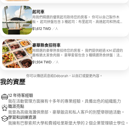
香腸、義大利鹽漬牛肉乾、義大利辣味香腸和西班牙辣味香
腸。 配菜齊全：時令水果、乾果、黃瓜和胡蘿蔔、橄欖和醃
黃瓜、堅果、什錦餅乾、椒鹽捲餅，以及芥末和無花果。
起司車
用我們精選的優質起司款待您的房客。 你可以自己製作木
板。 起司拼盤包含 3 種起司：布里起司、高達起司和熟成切
達起司。 美味配菜：時令水果、乾果、橄欖、醃菜、堅果、
$1,612 TWD
每人 $1,612 TWD
／人
薄脆餅乾、椒鹽捲餅，以及蜂蜜和無花果果醬。
豪華熟食招待車
用精選的豪華熟食招待您的房客。 我們提供經過 KM 認證的
嚴格猶太潔食肉類。 豪華套餐包含 3 種精選熟食拼盤：法式
香腸、Rosette 香腸、義大利乾肉、莎樂美腸和西班牙辣
$1,934 TWD
每人 $1,934 TWD
／人
腸。 此外，您還可以選擇 2 種額外的豪華熟成肉品：義式火
腿、西班牙臀肉、帕塔內格拉火腿和豪華肉串。 配菜齊全：
時令水果、乾果、黃瓜和胡蘿蔔、橄欖和醃黃瓜、堅果、什
你可以傳送訊息給Déborah，以自訂或變更內容。
錦餅乾、椒鹽捲餅，以及芥末和無花果。
我的資歷
12 年待客經驗
我在活動管理方面擁有十多年的專業經驗，具備出色的組織能力
職涯亮點
我曾為高級海灘俱樂部、豪華飯店和私人客戶的別墅舉辦過活動。
學習和訓練資源
我擁有巴黎索邦大學和費城哈里斯堡大學的 2 個企業管理碩士學位。