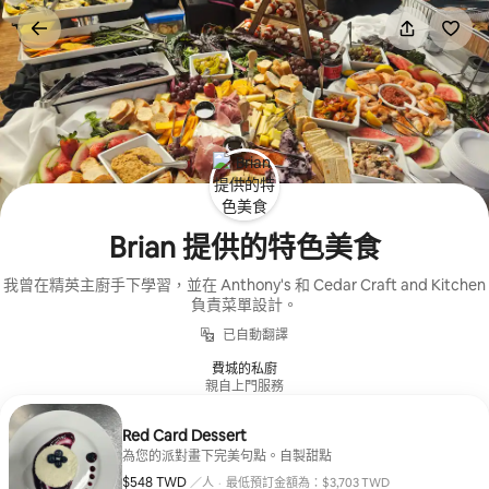
略
過
以
前
往
內
容
Brian 提供的特色美食
我曾在精英主廚手下學習，並在 Anthony's 和 Cedar Craft and Kitchen
負責菜單設計。
已自動翻譯
費城的私廚
親自上門服務
Red Card Dessert
為您的派對畫下完美句點。自製甜點
$548 TWD
每人 $548 TWD
／人
·
最低預訂金額為：$3,703 TWD