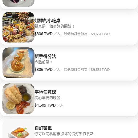
最低預訂金額為：$3,703 TWD
超棒的小吃桌
餐桌是一個很好的開始！
$806 TWD
每人 $806 TWD
／人
·
最低預訂金額為：$9,661 TWD
最低預訂金額為：$9,661 TWD
新手得分法
冷熱前菜。
$806 TWD
每人 $806 TWD
／人
·
最低預訂金額為：$9,661 TWD
最低預訂金額為：$9,661 TWD
平地任意球
精心準備的晚餐
$4,509 TWD
每人 $4,509 TWD
／人
自訂菜單
你可以請私廚根據你的偏好製作餐點。