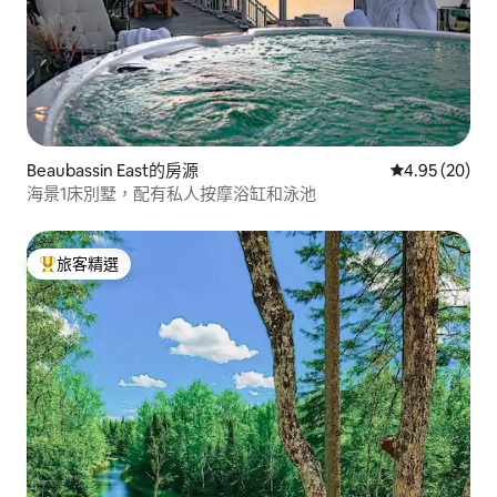
Beaubassin East的房源
從 20 則評價
4.95 (20)
海景1床別墅，配有私人按摩浴缸和泳池
旅客精選
旅客精選榜首