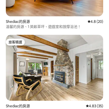
Shediac的房源
從 20 則評
4.8 (20)
溫馨的房源、1 英畝草坪、遊戲室和按摩浴池！
旅客精選
旅客精選
Shediac的房源
從 35 則評價
4.83 (35)