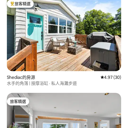
旅客精選
旅客精選榜首
Shediac的房源
從 30 則評價
4.97 (30)
水手的角落 | 按摩浴缸 · 私人海灘步道
旅客精選
旅客精選