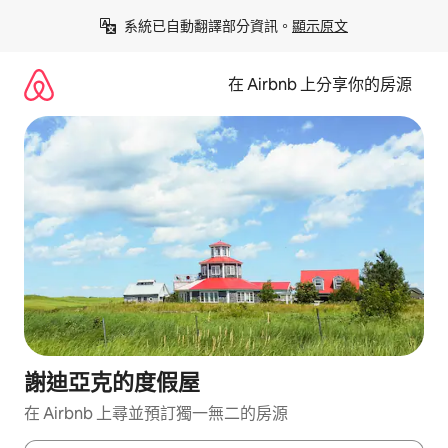
略
系統已自動翻譯部分資訊。
顯示原文
過
以
前
在 Airbnb 上分享你的房源
往
內
容
謝迪亞克的度假屋
在 Airbnb 上尋並預訂獨一無二的房源