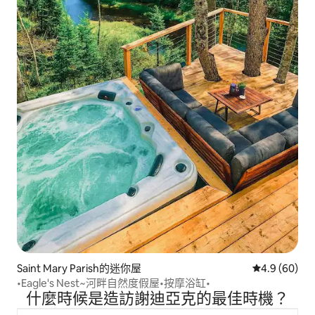
Saint Mary Parish的迷你屋
從 60 則評價
4.9 (60)
•Eagle's Nest~河畔自然度假屋•按摩浴缸•
什麼時候是造訪謝迪亞克的最佳時機？