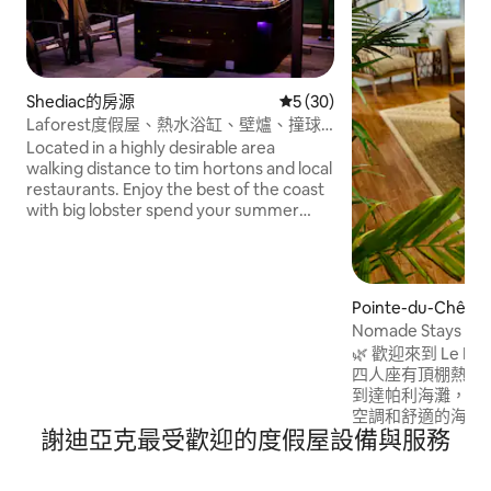
Shediac的房源
從 30 則評價中獲得 5 的平均
5 (30)
Laforest度假屋、熱水浴缸、壁爐、撞球
桌、遊戲機
Located in a highly desirable area
walking distance to tim hortons and local
restaurants. Enjoy the best of the coast
with big lobster spend your summer
days at Parlee beach and wharf just few
minutes away. this home offers
generous space and unbeatable location
close to everything you need.
Pointe-du-Chê
Nomade Stays 的 
邊漫步
🌿 歡迎來到 Le 
四人座有頂棚熱水浴
到達帕利海灘，步行
空調和舒適的海灘別墅氛
謝迪亞克最受歡迎的度假屋設備與服務
啡機，含咖啡膠囊 ☕ - 
（大金剛、瑪利歐
古遊戲）- Netflix、