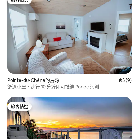
旅客精選
旅客精選
Pointe-du-Chêne的房源
從 9 則
5 (9)
舒適小屋，步行 10 分鐘即可抵達 Parlee 海灘
旅客精選
旅客精選