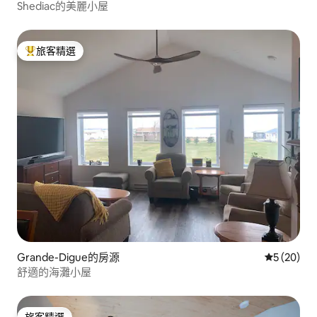
Shediac的美麗小屋
旅客精選
旅客精選榜首
Grande-Digue的房源
從 20 則
5 (20)
舒適的海灘小屋