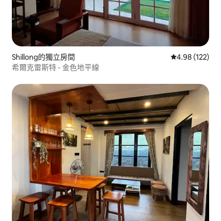
Shillong的獨立房間
從 122 則評價
4.98 (122)
希爾克雷斯特 - 金色地平線