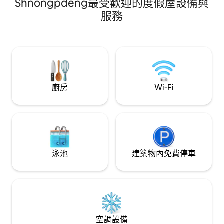
Shnongpdeng最受歡迎的度假屋設備與
家庭、小型團體和商務差旅人士，結合了
現代化的室內裝潢和寧靜、一塵不染且舒
服務
適的氛圍。 SLEEK STAY 的最大優勢之一是
靠近西隆 (Shillong) 部分最棒的咖啡廳和餐
廳，為房客提供近在咫尺的絕佳用餐選
擇。
廚房
Wi-Fi
泳池
建築物內免費停車
空調設備