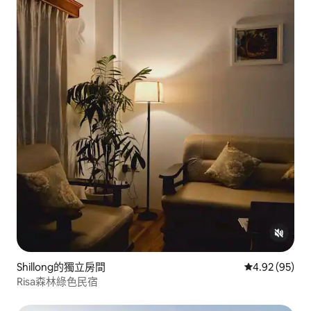
Shillong的獨立房間
從 95 則評價
4.92 (95)
Risa森林綠色民宿