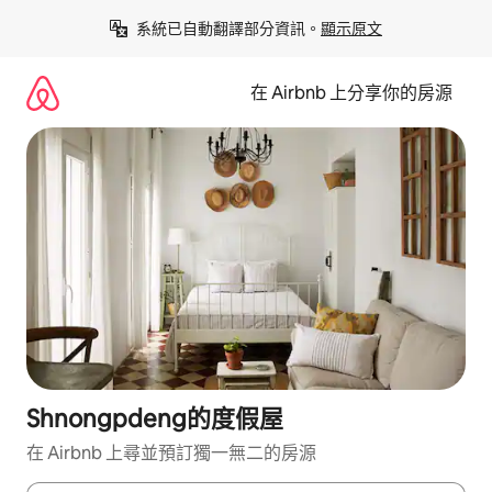
略
系統已自動翻譯部分資訊。
顯示原文
過
以
前
在 Airbnb 上分享你的房源
往
內
容
Shnongpdeng的度假屋
在 Airbnb 上尋並預訂獨一無二的房源