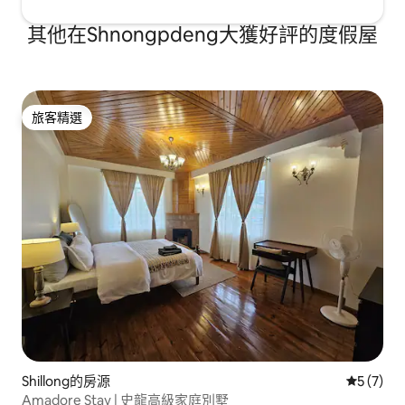
其他在Shnongpdeng大獲好評的度假屋
旅客精選
旅客精選
Shillong的房源
從 7 則
5 (7)
Amadore Stay | 史龍高級家庭別墅