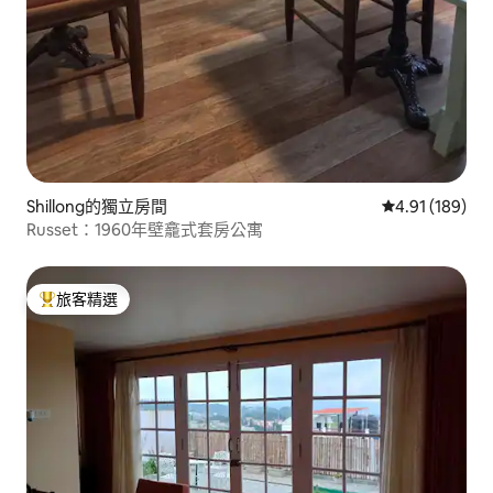
Shillong的獨立房間
從 189 則評價
4.91 (189)
Russet：1960年壁龕式套房公寓
旅客精選
旅客精選榜首