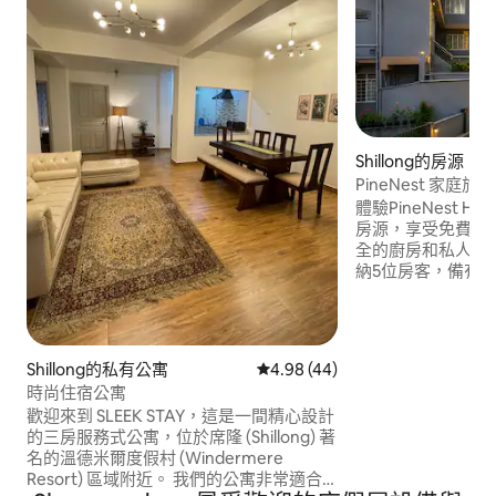
Shillong的房源
PineNest 家庭旅
和停車位：WiFi
體驗PineNest Hom
房源，享受免費早餐
全的廚房和私人停
納5位房客，備有
外的單人床。 這
局登記的兩房民宿位於
近，周圍是寧靜的
靜和放鬆住宿的家
Shillong的私有公寓
從 44 則評價中獲得 4.98 的平
4.98 (44)
住宿。
時尚住宿公寓
歡迎來到 SLEEK STAY，這是一間精心設計
的三房服務式公寓，位於席隆 (Shillong) 著
名的溫德米爾度假村 (Windermere
Resort) 區域附近。 我們的公寓非常適合