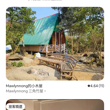
Mawlynnong的小木屋
從 11 則評價
4.64 (11)
Mawlynnong 三角竹屋。
旅客精選
旅客精選