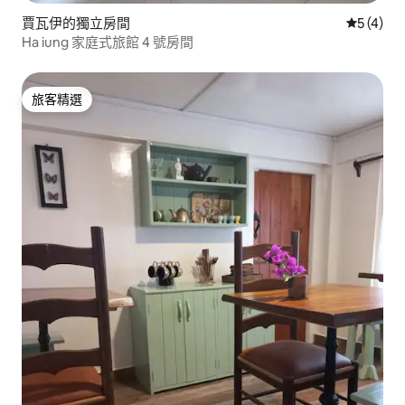
賈瓦伊的獨立房間
從 4 則
5 (4)
Ha iung 家庭式旅館 4 號房間
旅客精選
旅客精選