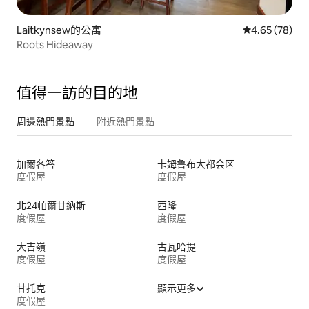
Laitkynsew的公寓
從 78 則評價
4.65 (78)
Roots Hideaway
值得一訪的目的地
周邊熱門景點
附近熱門景點
加爾各答
卡姆鲁布大都会区
度假屋
度假屋
北24帕爾甘納斯
西隆
度假屋
度假屋
大吉嶺
古瓦哈提
度假屋
度假屋
甘托克
顯示更多
度假屋