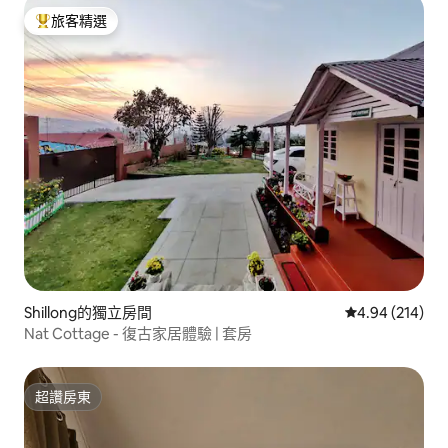
旅客精選
旅客精選榜首
Shillong的獨立房間
從 214 則評價
4.94 (214)
Nat Cottage - 復古家居體驗 | 套房
超讚房東
超讚房東