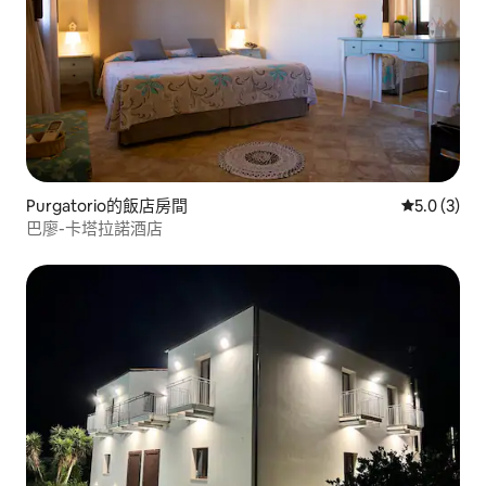
Purgatorio的飯店房間
從 3 則評價
5.0 (3)
巴廖-卡塔拉諾酒店