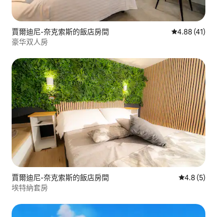
賈爾迪尼-奈克索斯的飯店房間
從 41 則評價
4.88 (41)
豪华双人房
賈爾迪尼-奈克索斯的飯店房間
從 5 則評價
4.8 (5)
埃特納套房