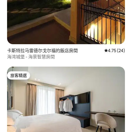
卡斯特拉马雷德尔戈尔福的飯店房間
從 24 則評價
4.75 (24)
海湾城堡 - 海景智慧房間
旅客精選
旅客精選