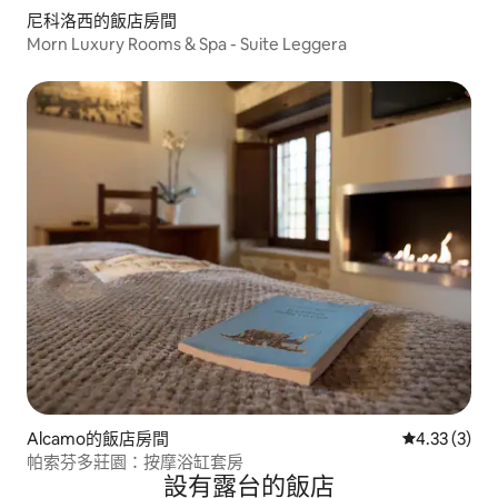
尼科洛西的飯店房間
Morn Luxury Rooms & Spa - Suite Leggera
Alcamo的飯店房間
從 3 則評價
4.33 (3)
帕索芬多莊園：按摩浴缸套房
設有露台的飯店