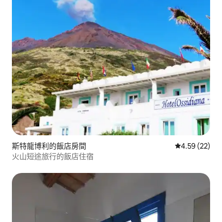
斯特龍博利的飯店房間
從 22 則評價
4.59 (22)
火山短途旅行的飯店住宿