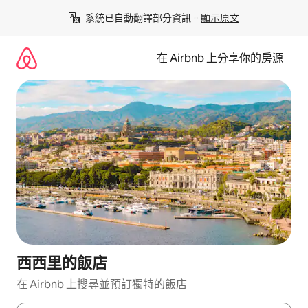
略
系統已自動翻譯部分資訊。
顯示原文
過
以
前
在 Airbnb 上分享你的房源
往
內
容
西西里的飯店
在 Airbnb 上搜尋並預訂獨特的飯店