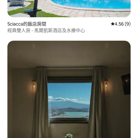
Sciacca的飯店房間
從 9 則評價
4.56 (9)
經典雙人房 - 馬爾凱斯酒店及水療中心