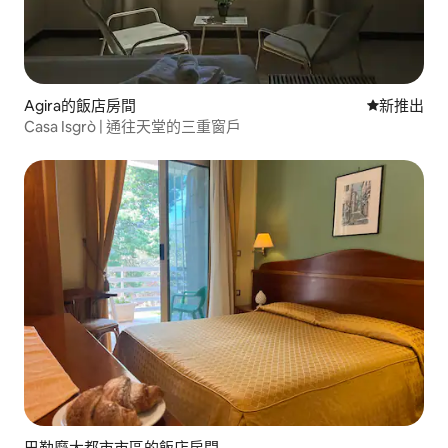
Agira的飯店房間
新住處
新推出
Casa Isgrò | 通往天堂的三重窗戶
巴勒摩大都市市區的飯店房間