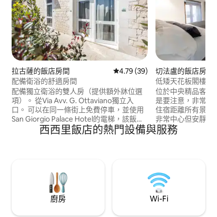
拉古薩的飯店房間
從 39 則評價中獲得 4.79 的平
4.79 (39)
切法盧的飯店房間
配備衛浴的舒適房間
低矮天花板閣樓 - 10
配備獨立衛浴的雙人房（提供額外牀位選
位於中央精品客房的獨
項）。 從Via Avv. G. Ottaviano獨立入
是要注意，非常低的
口。 可以在同一條街上免費停車，並使用
住宿距離所有景點
San Giorgio Palace Hotel的電梯，該飯店
非常中心但安靜的
西西里飯店的熱門設備與服務
將房間連接到Ragusa Ibla的中心，距離大
抵達海灘。 非常低的天花板（只有1.85公
教堂廣場100公尺。 在房客住宿期間，飯
尺！ ） ，但...
店工作人員將隨時為他們提供服務。 房價
房間。 極其寬敞的
包含早餐，美麗而美麗的覺醒。
滿自然光。 超級
廚房
Wi-Fi