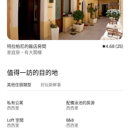
特拉帕尼的飯店房間
從 25 則評價
4.68 (25)
家庭房，有大閣樓
值得一訪的目的地
其他住宿類型
好玩新鮮事
私有公寓
配備泳池的房源
西西里
西西里
Loft 空間
B&B
西西里
西西里