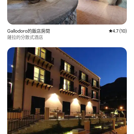
Gallodoro的飯店房間
從 10 則評
4.7 (10)
薩拉的分散式酒店