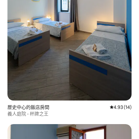
歷史中心的飯店房間
從 14 則評價
4.93 (14)
義人庭院 - 杯牌之王