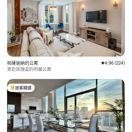
帕薩迪納的公寓
從 224 則評價
4.96 (224)
靠近玫瑰盃的附屬公寓
旅客精選
旅客精選榜首