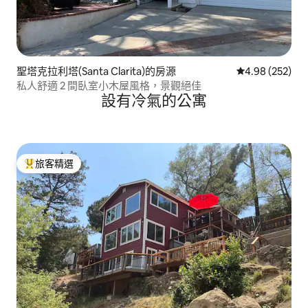
聖塔克拉利塔(Santa Clarita)的房源
從 252 則評價
4.98 (252)
私人舒適 2 間臥室小木屋風格，景觀絕佳
設有冷氣的公寓
旅客精選
旅客精選榜首