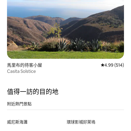
馬里布的待客小屋
從 514 則評價
4.99 (514)
Casita Solstice
值得一訪的目的地
附近熱門景點
威尼斯海灘
環球影城好萊塢