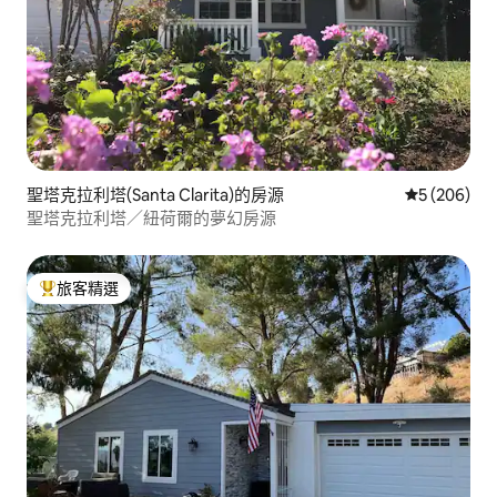
聖塔克拉利塔(Santa Clarita)的房源
從 206 則
5 (206)
聖塔克拉利塔／紐荷爾的夢幻房源
旅客精選
旅客精選榜首