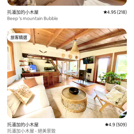
托潘加的小木屋
從 218 則評價
4.95 (218)
Beep 's mountain Bubble
旅客精選
旅客精選
托潘加的小木屋
從 509 則評
4.9 (509)
托潘加小木屋 - 絕美景致