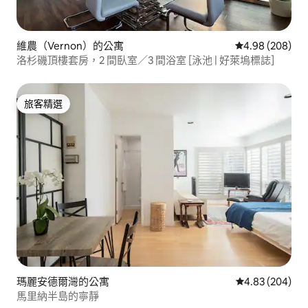
維農（Vernon）的公寓
從 208 則評價
4.98 (208)
洛杉磯頂樓套房，2 間臥室／3 間浴室 [泳池 | 好萊塢標誌]
旅客精選
旅客精選
瑪麗安德爾灣的公寓
從 204 則評價
4.83 (204)
馬里納半島的寧靜