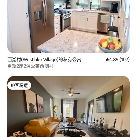
西湖村(Westlake Village)的私有公寓
從 107 則評價
4.89 (107)
更新2床2浴公寓西湖村
旅客精選
旅客精選