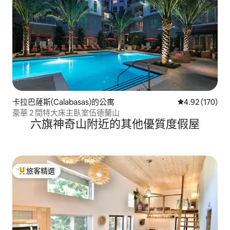
卡拉巴薩斯(Calabasas)的公寓
從 170 則評價
4.92 (170)
豪華 2 間特大床主臥室伍德蘭山
六旗神奇山附近的其他優質度假屋
旅客精選
旅客精選榜首