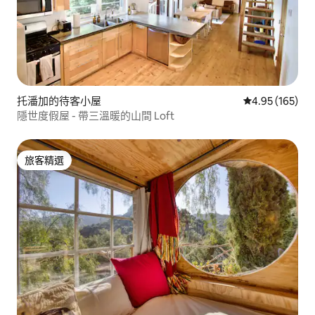
托潘加的待客小屋
從 165 則評價
4.95 (165)
隱世度假屋 - 帶三溫暖的山間 Loft
旅客精選
旅客精選