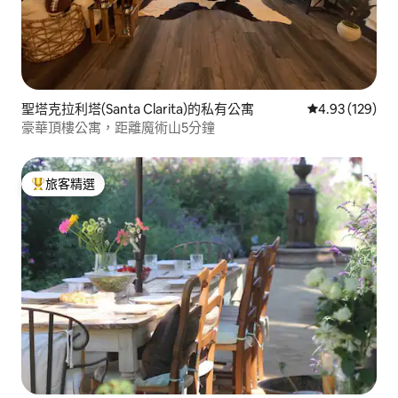
聖塔克拉利塔(Santa Clarita)的私有公寓
從 129 則評價
4.93 (129)
豪華頂樓公寓，距離魔術山5分鐘
旅客精選
旅客精選榜首