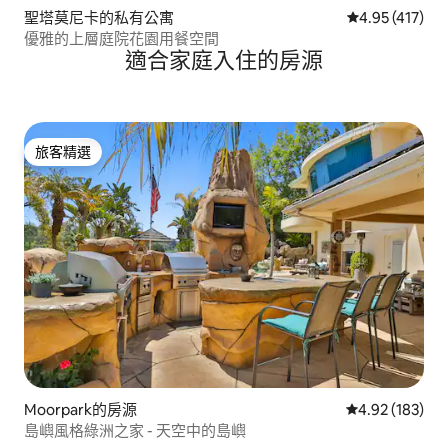
聖塔莫尼卡的私有公寓
從 417 則評價
4.95 (417)
優雅的上層庭院花園用餐空間
適合家庭入住的房源
旅客精選
旅客精選
Moorpark的房源
從 183 則評價
4.92 (183)
島嶼風格綠洲之家 - 天空中的島嶼