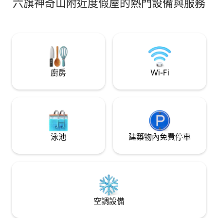
六旗神奇山附近度假屋的熱門設備與服務
布（Malibu）標誌性的鋼鐵和玻璃屋後
面，藍色空間（Blu Space）。這間小型客
用住房最適合情侶或獨行旅客入住。房源
毗鄰Solstice Canyon National Park，位於
海灘、餐廳和商店的中心。❤️必須爬樓梯-
請閱讀《房屋守則》
廚房
Wi-Fi
泳池
建築物內免費停車
空調設備