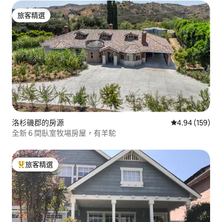
旅客精選
旅客精選
洛杉磯郡的房源
從 159 則評價
4.94 (159)
全新 6 間臥室牧場房屋，有羊駝
旅客精選
旅客精選榜首