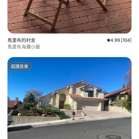
馬里布的村舍
從 104 則評價
4.99 (104)
馬里布海灘小屋
超讚房東
超讚房東