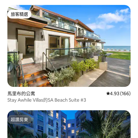
旅客精選
旅客精選
馬里布的公寓
從 166 則評價
4.93 (166)
Stay Awhile Villas的SA Beach Suite #3
超讚房東
超讚房東