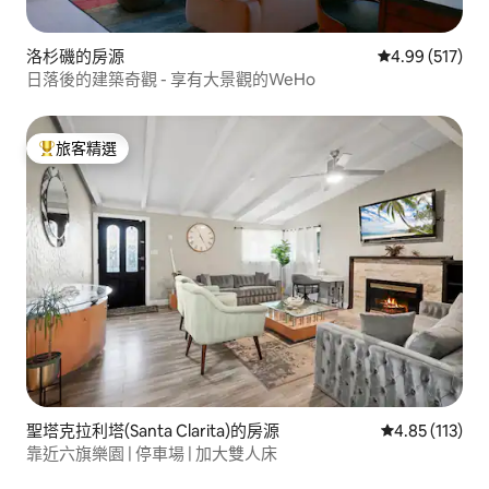
洛杉磯的房源
從 517 則評價
4.99 (517)
日落後的建築奇觀 - 享有大景觀的WeHo
旅客精選
旅客精選榜首
聖塔克拉利塔(Santa Clarita)的房源
從 113 則評價
4.85 (113)
靠近六旗樂園 | 停車場 | 加大雙人床