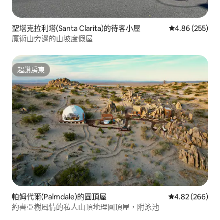
聖塔克拉利塔(Santa Clarita)的待客小屋
從 255 則評價
4.86 (255)
魔術山旁邊的山坡度假屋
超讚房東
超讚房東
帕姆代爾(Palmdale)的圓頂屋
從 266 則評價
4.82 (266)
約書亞樹風情的私人山頂地理圓頂屋，附泳池