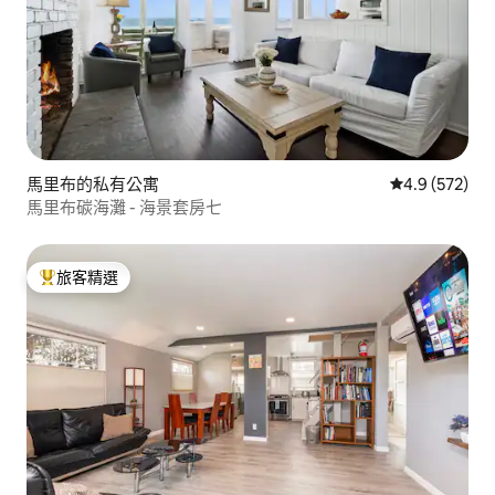
馬里布的私有公寓
從 572 則評
4.9 (572)
馬里布碳海灘 - 海景套房七
旅客精選
旅客精選榜首