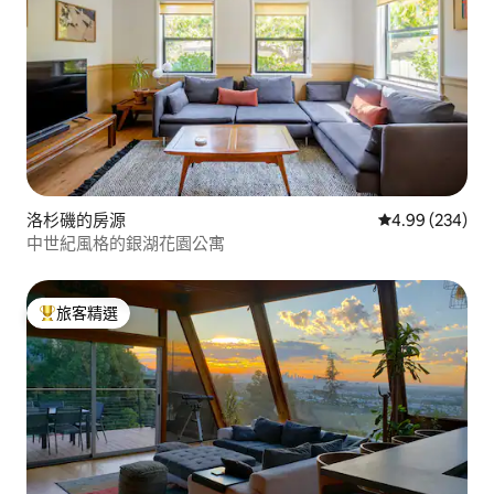
洛杉磯的房源
從 234 則評價
4.99 (234)
中世紀風格的銀湖花園公寓
旅客精選
旅客精選榜首