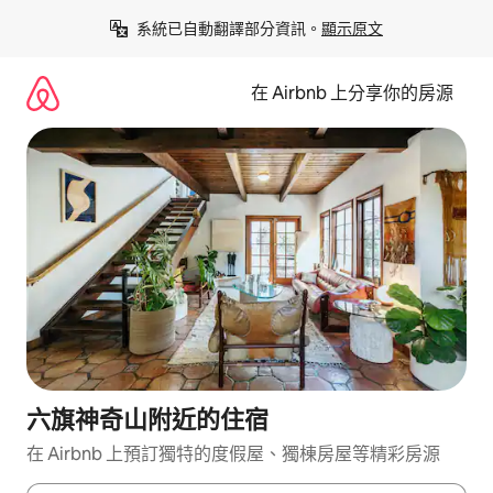
略
系統已自動翻譯部分資訊。
顯示原文
過
以
前
在 Airbnb 上分享你的房源
往
內
容
六旗神奇山附近的住宿
在 Airbnb 上預訂獨特的度假屋、獨棟房屋等精彩房源