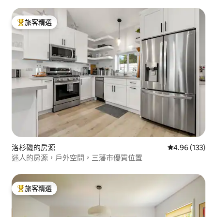
旅客精選
旅客精選榜首
洛杉磯的房源
從 133 則評價
4.96 (133)
迷人的房源，戶外空間，三藩市優質位置
旅客精選
旅客精選榜首