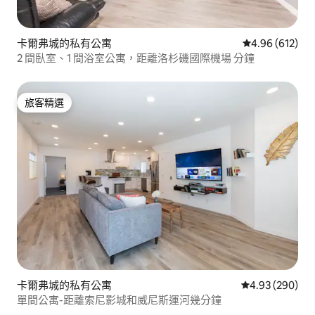
卡爾弗城的私有公寓
從 612 則評價
4.96 (612)
2 間臥室、1 間浴室公寓，距離洛杉磯國際機場 分鐘
旅客精選
旅客精選
卡爾弗城的私有公寓
從 290 則評價
4.93 (290)
單間公寓-距離索尼影城和威尼斯運河幾分鐘