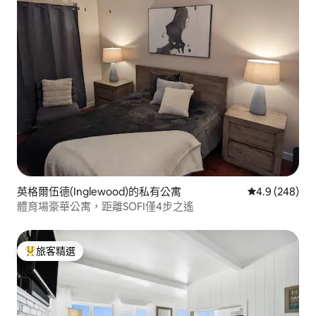
英格爾伍德(Inglewood)的私有公寓
從 248 則評
4.9 (248)
體育場豪華公寓，距離SOFI僅4步之遙
旅客精選
旅客精選榜首