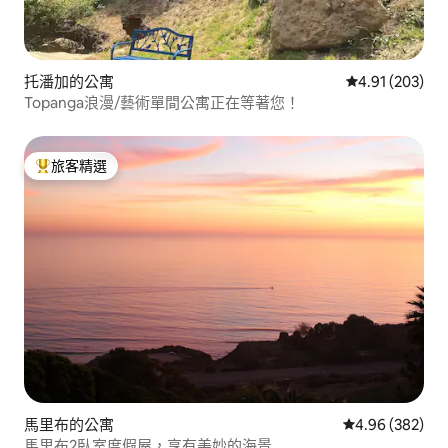
托潘加的公寓
從 203 則評價
4.91 (203)
Topanga浪漫/藝術單間公寓正在等著您！
旅客精選
旅客精選榜首
馬里布的公寓
從 382 則評價
4.96 (382)
馬里布2臥室度假屋，享有美妙的海景