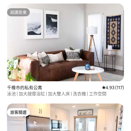
超讚房東
超讚房東
千橡市的私有公寓
從 117 則評價
4.93 (117)
泳池 | 加大按摩浴缸 | 加大雙人床 | 洗衣機 | 工作空間
旅客精選
旅客精選