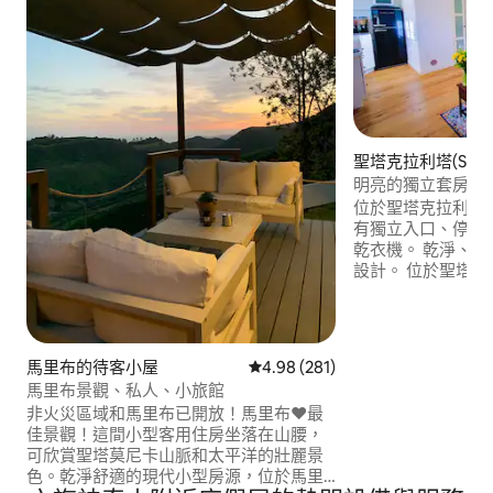
聖塔克拉利塔(Santa C
的客用套房
明亮的獨立套房！
房源！
位於聖塔克拉利塔
有獨立入口、停車
乾衣機。 乾淨、
設計。 位於聖塔克拉利塔
Valley) 核心迷人且安
WiFi +工作空間
求提供） ✔ 安靜的
達六旗魔術山 ✔️
馬里布的待客小屋
從 281 則評價中獲得 4.98 的平
4.98 (281)
商店 ✔️ 一塵不染 
馬里布景觀、私人、小旅館
非火災區域和馬里布已開放！馬里布❤️最
佳景觀！這間小型客用住房坐落在山腰，
可欣賞聖塔莫尼卡山脈和太平洋的壯麗景
色。乾淨舒適的現代小型房源，位於馬里