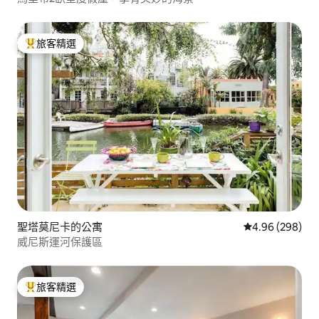
旅客精選
旅客精選榜首
聖塔莫尼卡的公寓
從 298 則評價
4.96 (298)
威尼斯運河保護區
旅客精選
旅客精選榜首