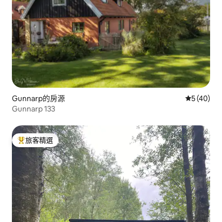
Gunnarp的房源
從 40 則
5 (40)
Gunnarp 133
旅客精選
旅客精選榜首