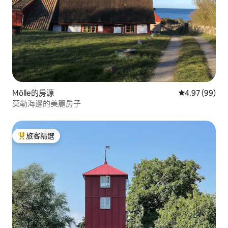
Mölle的房源
從 99 則評價
4.97 (99)
莫勒海邊的美麗房子
旅客精選
旅客精選榜首