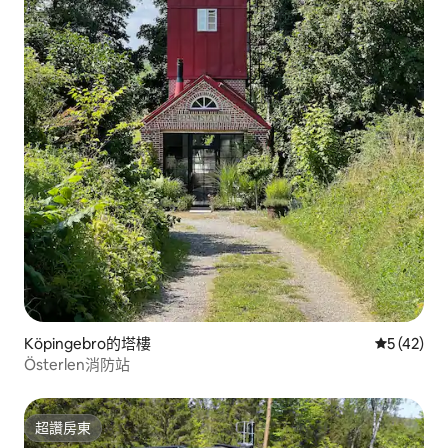
Köpingebro的塔樓
從 42 則
5 (42)
Österlen消防站
超讚房東
超讚房東