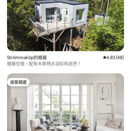
Strömmaköp的樹屋
從 48 則評價
4.83 (48)
樹屋住宿，配有木柴熱水浴缸和自然！
旅客精選
旅客精選