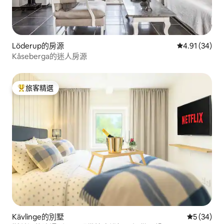
Löderup的房源
從 34 則評價
4.91 (34)
Kåseberga的迷人房源
旅客精選
旅客精選榜首
Kävlinge的別墅
從 34 則
5 (34)