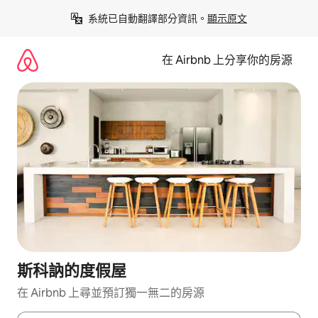
略
系統已自動翻譯部分資訊。
顯示原文
過
以
前
在 Airbnb 上分享你的房源
往
內
容
斯科訥的度假屋
在 Airbnb 上尋並預訂獨一無二的房源