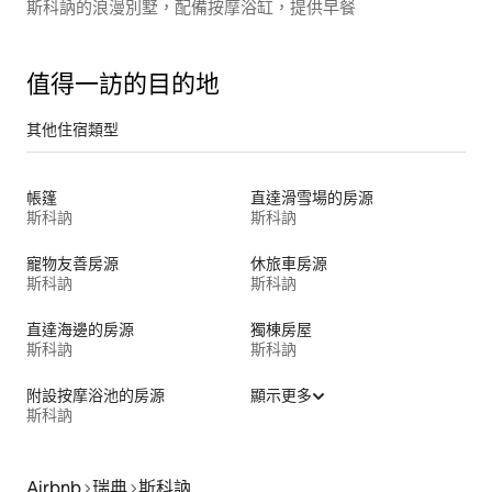
斯科訥的浪漫別墅，配備按摩浴缸，提供早餐
值得一訪的目的地
其他住宿類型
帳篷
直達滑雪場的房源
斯科訥
斯科訥
寵物友善房源
休旅車房源
斯科訥
斯科訥
直達海邊的房源
獨棟房屋
斯科訥
斯科訥
附設按摩浴池的房源
顯示更多
斯科訥
Airbnb
瑞典
斯科訥