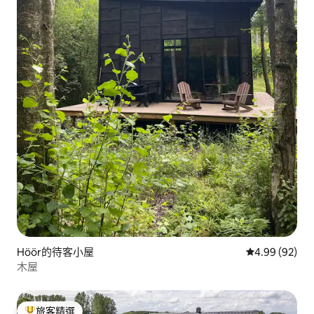
Höör的待客小屋
從 92 則評價
4.99 (92)
木屋
旅客精選