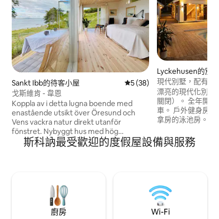
Lyckehusen的別
現代別墅，配有泳
Sankt Ibb的待客小屋
從 38 則評價中獲得 5 的平均
5 (38)
棟房屋桑拿房
漂亮的現代化別墅。
戈斯維肯 - 韋恩
關閉）。 全年開放
Koppla av i detta lugna boende med
車。 戶外健身房以C
enastående utsikt över Öresund och
拿房的泳池房。樓上有
Vens vackra natur direkt utanför
牀。 樓上的小客廳
fönstret. Nybyggt hus med hög
賞泳池景觀的雙人臥
斯科訥最受歡迎的度假屋設備與服務
standard. Njut av ett morgondopp vid
分沙發牀和Loft 105公分
den egna bryggan och kaffe i
可抵達大海，步行
morgonsolen på uteplatsen med
隆德開車約10分鐘
lammen i hagen bredvid.
鐘，從蘭茨克羅納
辛堡開車約30分鐘。
Barsebäck 高爾
廚房
Wi-Fi