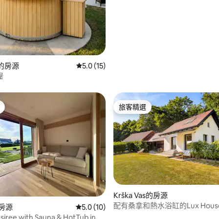
no的房源
從 15 則評價中獲得 5.0 的平均評分（滿分 5
5.0 (15)
屋
旅客精選
旅客精選
.0 的平均評分（滿分 5 分）
Krška Vas的房源
配有桑拿和熱水浴缸的Lux House 
的房源
從 10 則評價中獲得 5.0 的平均評分（滿分 5
5.0 (10)
iree with Sauna & HotTub in