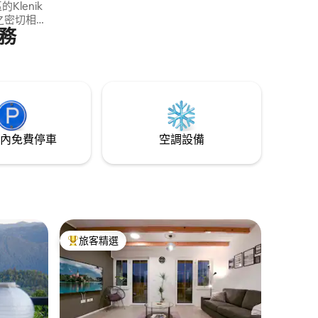
Klenik
與之密切相關
務
製成。 房
者進入和
梯進入閣
的臥室
鬆身心。
內免費停車
空調設備
旅客精選
旅客精選榜首