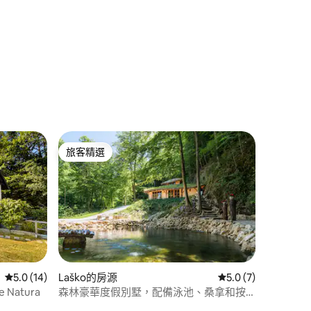
 分）
旅客精選
旅客精選
從 14 則評價中獲得 5.0 的平均評分（滿分 5 分）
5.0 (14)
Laško的房源
從 7 則評價中獲得 5
5.0 (7)
Natura
森林豪華度假別墅，配備泳池、桑拿和按
 分）
摩浴缸