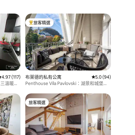
旅客精選
旅客精選榜首
 分）
從 117 則評價中獲得 4.97 的平均評分（滿分 5 分）
4.97 (117)
布萊德的私有公寓
從 94 則評價中獲得 5
5.0 (94)
 私人三溫暖度
Penthouse Vila Pavlovski：湖景和城堡景
觀+桑拿
旅客精選
旅客精選