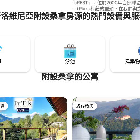
foREST」，位於2000年自然郊區的
pri Pivka村莊的盡頭，在我們
斯洛維尼亞附設桑拿房源的熱門設備與服
的大自然圈中。 主要由天然材料
子的一樓以及浴室可供身心障礙
無障礙。 從一樓，您爬上木制樓
樓區域，除了有陽臺和草地景觀
外，還提供桑拿和浴缸，讓您放
i
泳池
建築物
附設桑拿的公寓
精選
旅客精選
榜首
旅客精選