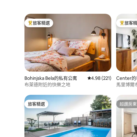
旅客精選
旅客
旅客精選榜首
旅客精選
Bohinjska Bela的私有公寓
從 221 則評價中獲得 4.
4.98 (221)
Cente
布萊德附近的快樂之地
馬里博爾
旅客精選
超讚房東
旅客精選
超讚房東