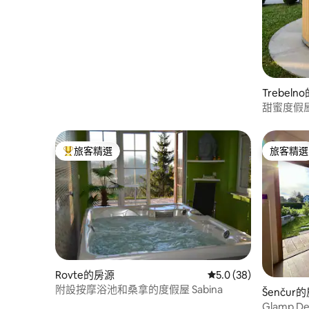
Trebel
甜蜜度假
旅客精選
旅客精選
旅客精選榜首
旅客精選
Rovte的房源
從 38 則評價中獲得 5
5.0 (38)
附設按摩浴池和桑拿的度假屋 Sabina
Šenčur
Glamp Des