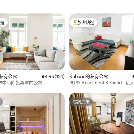
精選
旅客精選
榜首
旅客精選榜首
98 的平均評分（滿分 5 分）
r的私有公寓
從 124 則評價中獲得 4.95 的平均評分（滿分 5
4.95 (124)
Kobarid的私有公寓
市中心附設桑拿的公寓
RUBY Apartment Kobarid -
假屋
超讚房東
超讚房東