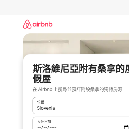
略
過
以
前
往
內
容
斯洛維尼亞附有桑拿的
假屋
在 Airbnb 上搜尋並預訂附設桑拿的獨特房源
位置
如有搜尋結果，瀏覽內容時請使用上下箭頭，或輕
入住日期