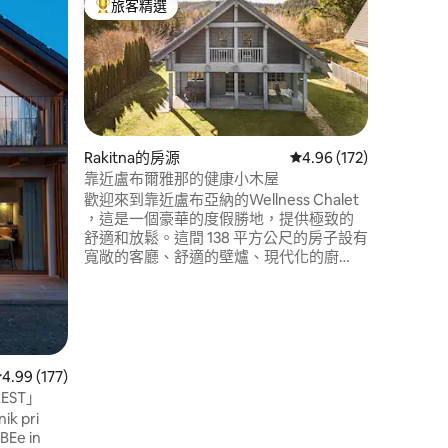
旅客精選
旅客
旅客精選榜首
旅客精
你屋
Med Sm
在奧茲國
「精品養
在兩個獨
漫的木製
級按摩椅
廳套房，
房。 在
Rakitna的房源
從 172 則評價中獲得 4
4.96 (172)
摩浴缸，
靠近盧布爾雅那的健康小木屋
 分）
適合尋找
歡迎來到靠近盧布亞納的Wellness Chalet
侶入住。 
，這是一個豪華的度假勝地，提供極致的
108171
舒適和放鬆。這間 138 平方公尺的房子設有
寬敞的客廳、舒適的壁爐、現代化的廚
房、配有芬蘭和草藥桑拿的健康浴室，以
及三間臥室（2 間配有雙人床、1 間配有單
人床）。在兩個露臺上享受大自然，或在
私人戶外按摩浴缸中放鬆身心（額外收
費：每晚 20 歐元）。設備齊全，讓您在任
何季節都能享受完美的住宿體驗。
從 177 則評價中獲得 4.99 的平均評分（滿分 5 分）
4.99 (177)
EST」
k pri
e in