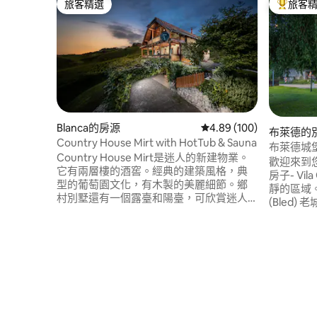
旅客精選
旅客
旅客精選
旅客精選
Blanca的房源
從 100 則評價中獲得 4.
4.89 (100)
布萊德的
Country House Mirt with HotTub & Sauna
布萊德城
Country House Mirt是迷人的新建物業。
行車和桑
歡迎來到
它有兩層樓的酒窖。經典的建築風格，典
房子- Vil
型的葡萄園文化，有木製的美麗細節。鄉
靜的區域。
村別墅還有一個露臺和陽臺，可欣賞迷人
(Bled)
的小村莊Blanca山丘上的美麗葡萄園景
萊德湖 (L
觀。鄉村別墅建在山丘的陽光明媚的一
布萊德城堡 
面，因此您可以全天享受陽光。Country
自行車，
House Mirt距離小村莊Blanca 2公里，距離
(Bled)
塞夫尼察市6公里。 Country House Mirt是
子前面有 
美麗的住宿，其精緻的細節，以優雅而舒
一個大型
適的方式滿足您對放鬆和娛樂的每一個願
看他們:)
望。