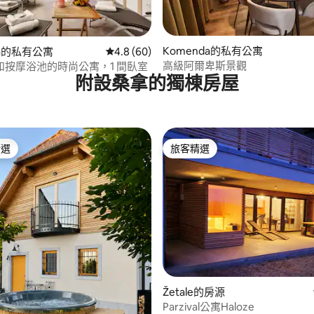
.0 的平均評分（滿分 5 分）
Komenda的私有公寓
ana的私有公寓
從 60 則評價中獲得 4.8 的平均評分（滿分 5
4.8 (60)
高級阿爾卑斯景觀
和按摩浴池的時尚公寓，1 間臥室
附設桑拿的獨棟房屋
精選
旅客精選
榜首
旅客精選
.87 的平均評分（滿分 5 分）
Žetale的房源
Parzival公寓Haloze