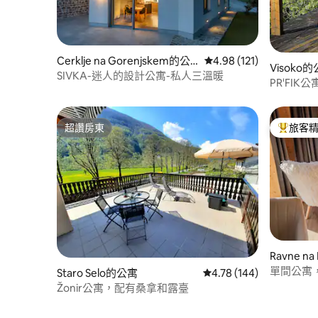
Cerklje na Gorenjskem的公
從 121 則評價中獲得 4
4.98 (121)
Visoko
寓
SIVKA-迷人的設計公寓-私人三溫暖
PR'FI
超讚房東
旅客
超讚房東
旅客精選
Ravne n
單間公寓
Staro Selo的公寓
從 144 則評價中獲得 4.
4.78 (144)
和桑拿
Žonir公寓，配有桑拿和露臺