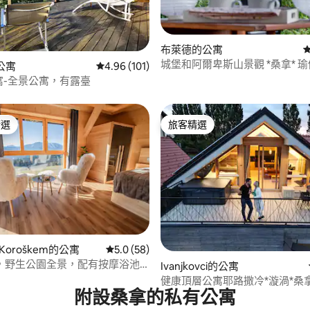
布萊德的公寓
.98 的平均評分（滿分 5 分）
城堡和阿爾卑斯山景觀 *桑拿* 瑜伽中心* 大
的公寓
從 101 則評價中獲得 4.96 的平均評分（滿分 5
4.96 (101)
花園2
K公寓-全景公寓，有露臺
精選
旅客精選
榜首
旅客精選
a Koroškem的公寓
從 58 則評價中獲得 5.0 的平均評分（滿分 5
5.0 (58)
，野生公園全景，配有按摩浴池
78 的平均評分（滿分 5 分）
Ivanjkovci的公寓
健康頂層公寓耶路撒冷*漩渦*桑
附設桑拿的私有公寓