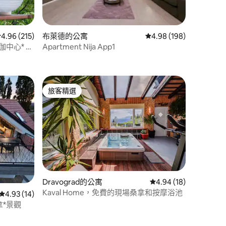
從 215 則評價中獲得 4.96 的平均評分（滿分 5 分）
4.96 (215)
布萊德的公寓
從 198 則評價中獲得 4
4.98 (198)
Apartment Nija App1
 分）
旅客精選
旅客精選
 分）
Dravograd的公寓
從 18 則評價中獲得 4
4.94 (18)
Kaval Home，免費的現場桑拿和按摩浴池
從 14 則評價中獲得 4.93 的平均評分（滿分 5 分）
4.93 (14)
拿*景觀