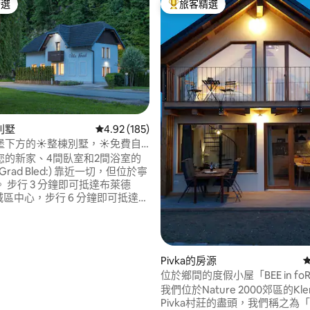
精選
旅客精選
榜首
旅客精選榜首
89 的平均評分（滿分 5 分）
別墅
從 185 則評價中獲得 4.92 的平均評分（滿分 5
4.92 (185)
堡下方的☀整棟別墅，☀免費自
拿
您的新家、4間臥室和2間浴室的
a Grad Bled:) 靠近一切，但位於寧
 步行 3 分鐘即可抵達布萊德
 老城區中心，步行 6 分鐘即可抵達布
ake Bled)，步行幾分鐘即可抵達
(Bled Castle)。 提供一些免費
可以更快、更愉快地前往布萊德
 的熱門景點 :)（自行車不是新的） 房
Pivka的房源
3 個停車位。 就在馬路對面，有
位於鄉間的度假小屋「BEE in foR
兒童遊樂場，您可以在房子裡觀
我們位於Nature 2000郊區的Kleni
Pivka村莊的盡頭，我們稱之為「BE