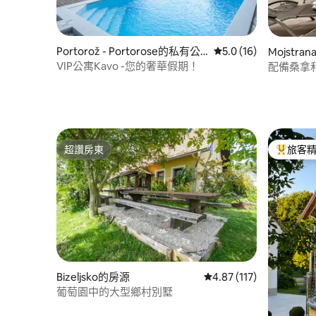
Portorož - Portorose的私有公
從 16 則評價中獲得 5
5.0 (16)
Mojstr
寓
VIP公寓Kavo -您的奢華假期！
配備桑拿
超讚房東
旅客
超讚房東
旅客精選
Bizeljsko的房源
從 117 則評價中獲得 4
4.87 (117)
葡萄園中的大型鄉村別墅