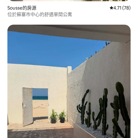
Sousse的房源
從 78 則評價
4.71 (78)
位於蘇塞市中心的舒適單間公寓