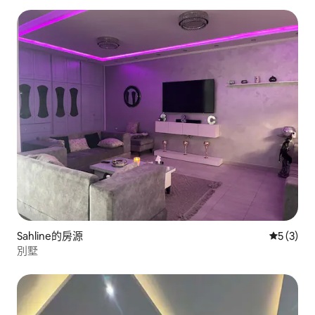
Sahline的房源
從 3 則
5 (3)
別墅