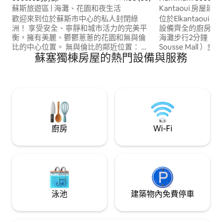
蘇斯旅遊區 | 海灘、花園和夜生活
Kantaoui 房屋建於 
歡迎來到位於蘇斯市中心的私人封閉綠
位於Elkantaoui
洲！ 享受安全、寧靜和城市活力的完美平
設備齊全的廚房、
衡，擁有美麗、鬱鬱蔥蔥的花園和無與倫
海灘步行2分鐘，
比的中心位置。 ​無與倫比的鄰近位置： ​海
Sousse Mall
蘇塞獨棟房屋的熱門設備與服務
灘和最棒的海灘酒吧：步行2分鐘 ​
夫球場（ Sousse 
Boujaafar：5 分鐘車程 ​歷史悠久的
Port el Kantao
Medina：開車8分鐘 ​Port El Kantaoui：10
年6月的房子。 全
分鐘車程 兒童公園：1 分鐘 ​步行前往頂級
烤麵包機/熱水壺/
餐廳、海邊休息室和夜生活，或在安靜的
Soviva飯店前
花園中放鬆身心。 探索蘇斯最佳景點的最
要行李箱
佳基地！
廚房
Wi-Fi
泳池
建築物內免費停車