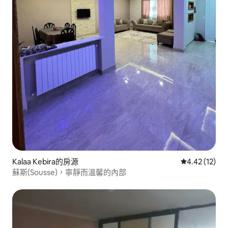
Kalaa Kebira的房源
從 12 則評價
4.42 (12)
蘇斯(Sousse)，寧靜而溫馨的內部