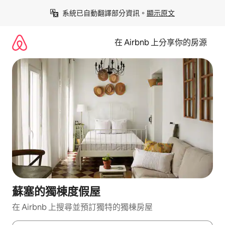
略
系統已自動翻譯部分資訊。
顯示原文
過
以
前
在 Airbnb 上分享你的房源
往
內
容
蘇塞的獨棟度假屋
在 Airbnb 上搜尋並預訂獨特的獨棟房屋