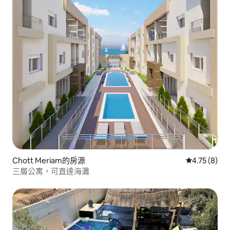
Chott Meriam的房源
從 8 則評價
4.75 (8)
三層公寓，可直達海灘