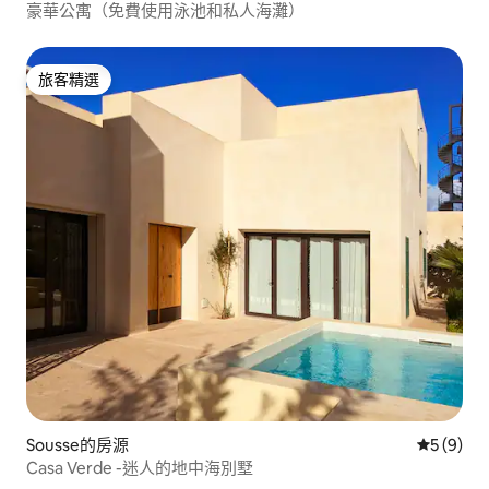
豪華公寓（免費使用泳池和私人海灘）
旅客精選
旅客精選
Sousse的房源
從 9 則
5 (9)
Casa Verde -迷人的地中海別墅