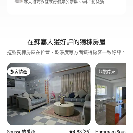
客人很喜歡蘇塞度假屋的廚房、Wi-Fi和泳池
在蘇塞大獲好評的獨棟房屋
這些獨棟房屋在位置、乾淨度等方面獲得房客一致好評。
旅客精選
超讚房東
旅客精選
超讚房東
Sousse的房源
從 36 則評價中獲得 4.83 的平
4.83 (36)
Hammam Souss