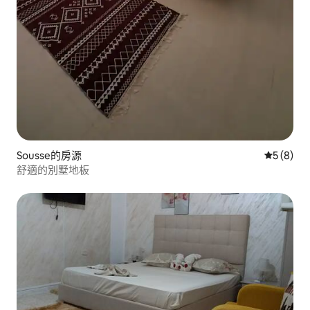
Sousse的房源
從 8 則
5 (8)
舒適的別墅地板