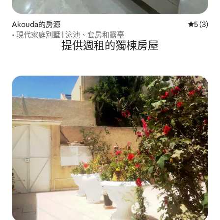
Akouda的房源
從 3 則
5 (3)
• 現代家庭別墅 | 泳池、套房和露臺
提供週租的獨棟房屋