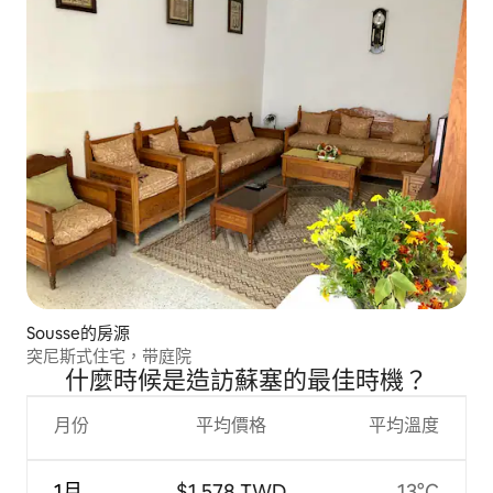
Sousse的房源
突尼斯式住宅，带庭院
什麼時候是造訪蘇塞的最佳時機？
月份
平均價格
平均溫度
1月
$1,578 TWD
13°C