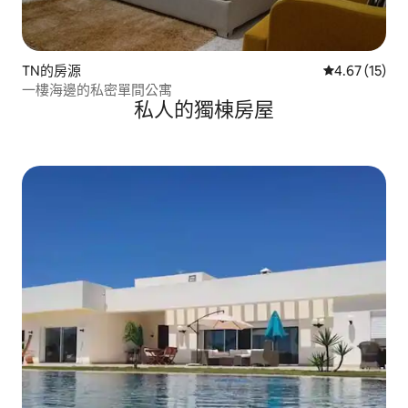
TN的房源
從 15 則評價
4.67 (15)
一樓海邊的私密單間公寓
私人的獨棟房屋