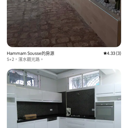
Hammam Sousse的房源
從 3 則評價
4.33 (3)
S+2，濱水觀光路。