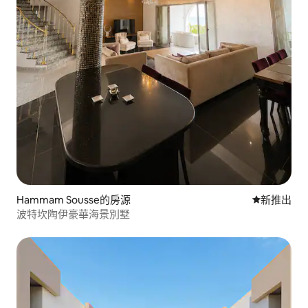
Hammam Sousse的房源
新住處
新推出
波特坎陶伊豪華海景別墅