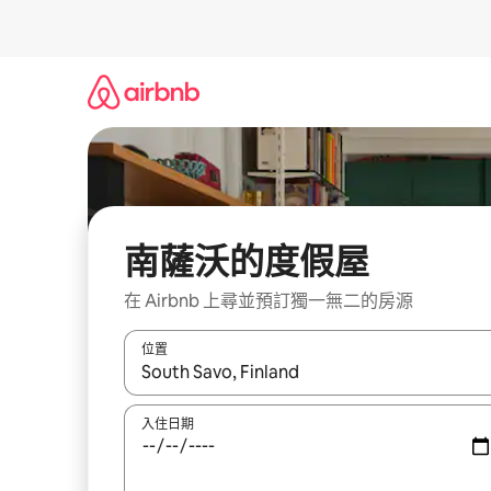
略
過
以
前
往
內
容
南薩沃的度假屋
在 Airbnb 上尋並預訂獨一無二的房源
位置
如有搜尋結果，瀏覽內容時請使用上下箭頭，或輕
入住日期