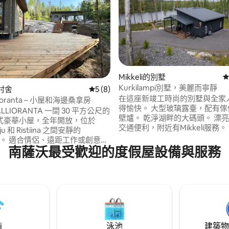
98 的平均評分（滿分 5 分）
Mikkeli的別墅
從
Kurkilampi別墅，美麗而寧靜
的村舍
從 8 則評價中獲得 5 的平均評分（滿分 5
5 (8)
在這座新竣工時尚的別墅與全家
allioranta – 小屋和海邊桑拿房
得愉快。 大型玻璃露臺，配有傢
KALLIORANTA 一間 30 平方公尺的
壁爐。 乾淨湖畔的大碼頭。 漂
式豪華小屋，全年開放，位於
交通便利，附近有Mikkeli服務。
ju 和 Ristiina 之間安靜的
用兩輛電動自行車！ 如果您也在
ärvi。 適合情侶、遠距工作或創意度
區出租此房源，視線範圍內沒有
南薩沃最受歡迎的度假屋設備與服務
度假勝地。 這裡沒有轟鳴的汽車
airbnb.com/h/aittakurkila
相反，您周圍有松樹、湖泊和岩
即可！ 額外價格€ 150/按摩浴池 
 小屋有設備齊全的廚房、廁所和
元/人，最終清潔費100歐元
晚的點睛之筆是距離海灘僅 10 公
房。房客有責任進行最終清潔。
i
泳池
建築物