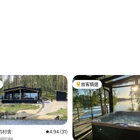
 5 的平均評分（滿分 5 分）
旅客精選
旅客精選榜首
a的村舍
從 31 則評價中獲得 4.94 的平均評分（滿分 5
4.94 (31)
imaa