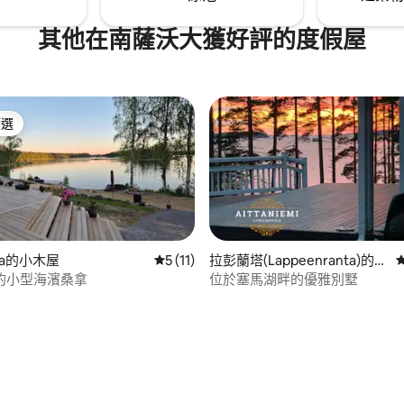
其他在南薩沃大獲好評的度假屋
精選
榜首
nna的小木屋
從 11 則評價中獲得 5 的平均評分（滿分 5
5 (11)
拉彭蘭塔(Lappeenranta)的別
墅
的小型海濱桑拿
位於塞馬湖畔的優雅別墅