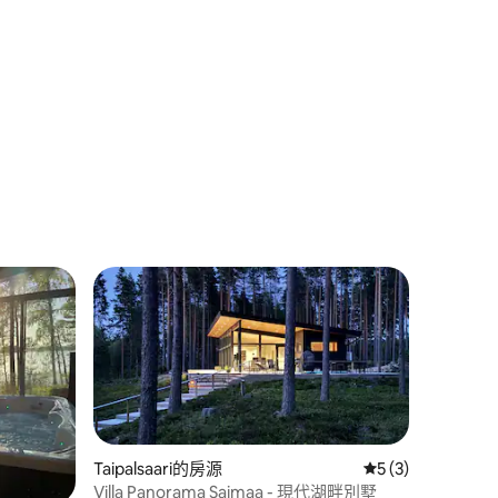
 分）
Taipalsaari的房源
從 3 則評價中獲得
5 (3)
Villa Panorama Saimaa - 現代湖畔別墅