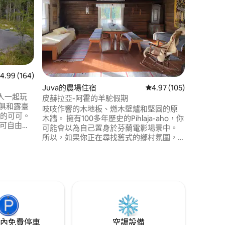
這座美麗
里處。 建
受芬蘭大
採用高品
現代化的
用的雙人床
間配有加
拿房、獨
 164 則評價中獲得 4.99 的平均評分（滿分 5 分）
4.99 (164)
毛巾和最
 分）
Juva的農場住宿
從 105 則評價中獲得 4
4.97 (105)
人一起玩
皮赫拉亞-阿霍的羊駝假期
俱和露臺
吱吱作響的木地板、燃木壁爐和堅固的原
亮的可可。
木牆。 擁有100多年歷史的Pihlaja-aho，你
 可自由使
可能會以為自己置身於芬蘭電影場景中。
我們的地
所以，如果你正在尋找舊式的鄉村氛圍，
鄰居：
你來對地方了。 在 Pihlaja-aho 的小農場，
mpi。只需詢問
你可以在芬蘭唯一的獨特羊駝度假空間度
牀單15歐
假。 Torppa 的 1.3 公頃天然草地上有三隻
羊駝，你可以根據自己的時間安排獨立照
顧牠們。
內免費停車
空調設備