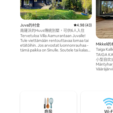
Juva的村舍
從 43 則評價中獲得 4.
4.98 (43)
南薩沃的Huus傳統別墅，可供6人入住
Tervetuloa Villa Aamurantaan Juvalle!
Tule viettämään rentouttavaa lomaa tai
Mikkeli
etätöihin. Jos arvostat luonnonrauhaa -
Taiga K
tämä paikka on Sinulle. Soutele tai kalasta
TAIGA 
säyseässä Särkijärvessä. Nauti
小型自炊
aamukahvit aamuauringossa terassilla.
Mäntyhar
Joogaa laiturilla. Ei naapureita
Vääräj
näköetäisyydellä. Tontti on suorakaiteen
假的寧靜
muotoinen, tie menee aivan mökin
或鄰居；
takaa. Hyväkuntoinen hiekkatie (n. 2,2
石海岸。
km) perille. Lähimmät ruokakaupat ovat
浴室。 傍
Juvalla ja Sulkavalla n. 20 min ajomatkan
尺的桑拿
päässä. Lakanat ja pyyhkeet:+15 €/hlö
廚房
Wi-F