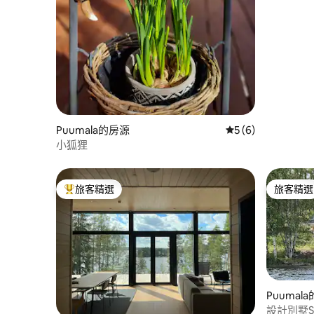
Puumala的房源
從 6 則評價中獲得
5 (6)
小狐狸
旅客精選
旅客精選
旅客精選榜首
旅客精選
Puumal
設計別墅Sa