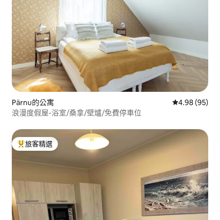
Pärnu的公寓
從 95 則評價
4.98 (95)
浪漫度假屋-浴室/桑拿/壁爐/免費停車位
旅客精選
旅客精選榜首