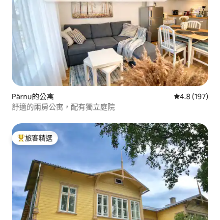
Pärnu的公寓
從 197 則評
4.8 (197)
舒適的兩房公寓，配有獨立庭院
旅客精選
旅客精選榜首