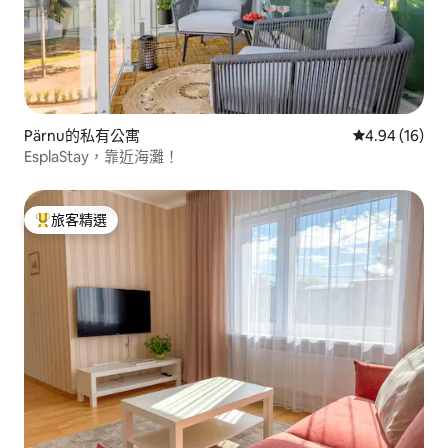
Pärnu的私有公寓
從 16 則評價
4.94 (16)
EsplaStay，靠近海灘！
旅客精選
旅客精選榜首