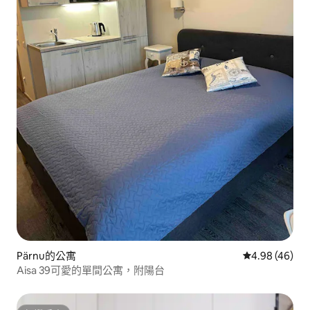
Pärnu的公寓
從 46 則評價
4.98 (46)
Aisa 39可愛的單間公寓，附陽台