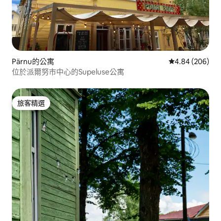
Pärnu的公寓
從 206 則評價
4.84 (206)
位於派爾努市中心的Supeluse公寓
旅客精選
旅客精選