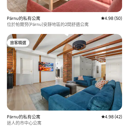
Pärnu的私有公寓
從 50 則評價
4.98 (50)
位於帕爾努(Pärnu)安靜地區的2間舒適公寓
旅客精選
旅客精選
Pärnu的私有公寓
從 42 則評價
4.98 (42)
迷人的市中心公寓