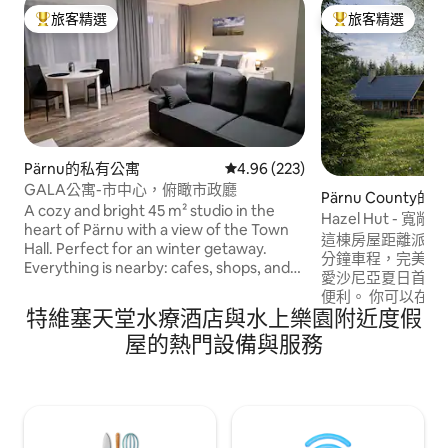
旅客精選
旅客精選
旅客精選榜首
旅客精選榜首
Pärnu的私有公寓
從 223 則評價中獲得 4.96 的平
4.96 (223)
GALA公寓-市中心，俯瞰市政廳
Pärnu County的
A cozy and bright 45 m² studio in the
Hazel Hut -
heart of Pärnu with a view of the Town
間臥室
這棟房屋距離派爾努 (
Hall. Perfect for an winter getaway.
分鐘車程，完美平
Everything is nearby: cafes, shops, and
愛沙尼亞夏日首都派爾
the theater. The apartment features a
便利。 你可以在私人桑拿房放鬆身心，在
comfortable bed, a fully equipped
特維塞天堂水療酒店與水上樂園附近度假
玻璃屋內喝晨間咖啡，
kitchen, spacious bathroom, lounge area
方公尺、設有完整
屋的熱門設備與服務
with a large TV, and excellent Wi-Fi. Free
常適合享受寧靜時
courtyard parking (subject to
物一起享受戶外時光。 Valgerann
availability). Ideal for couples and
自行車道和步道、
business trips. No parties. Easy self
夫球場、板網網球
check-in, responsive host
道、餐廳和咖啡館