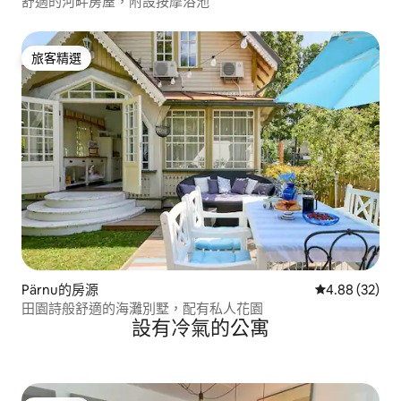
舒適的河畔房屋，附設按摩浴池
旅客精選
旅客精選
Pärnu的房源
從 32 則評價
4.88 (32)
田園詩般舒適的海灘別墅，配有私人花園
設有冷氣的公寓