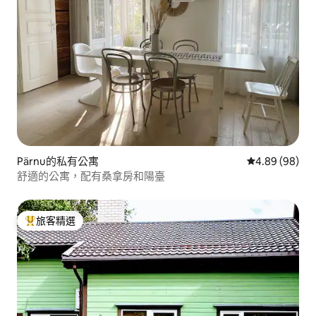
Pärnu的私有公寓
從 98 則評價
4.89 (98)
舒適的公寓，配有桑拿房和陽臺
旅客精選
旅客精選榜首