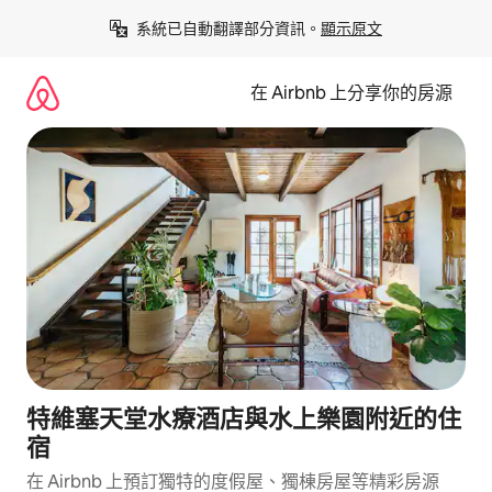
略
系統已自動翻譯部分資訊。
顯示原文
過
以
前
在 Airbnb 上分享你的房源
往
內
容
特維塞天堂水療酒店與水上樂園附近的住
宿
在 Airbnb 上預訂獨特的度假屋、獨棟房屋等精彩房源