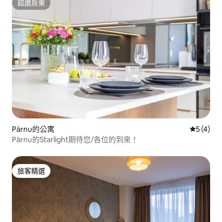
超讚房東
超讚房東
Pärnu的公寓
從 4 則
5 (4)
Pärnu的Starlight期待您/各位的到來！
旅客精選
旅客精選