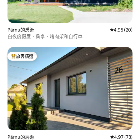
Pärnu的房源
從 20 則評價
4.95 (20)
白夜度假屋、桑拿、烤肉架和自行車
旅客精選
旅客精選榜首
Pärnu的房源
從 73 則評價
4.97 (73)