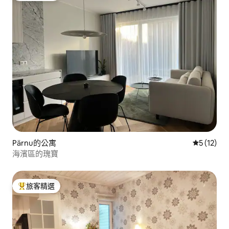
Pärnu的公寓
從 12 則
5 (12)
海濱區的瑰寶
旅客精選
旅客精選榜首