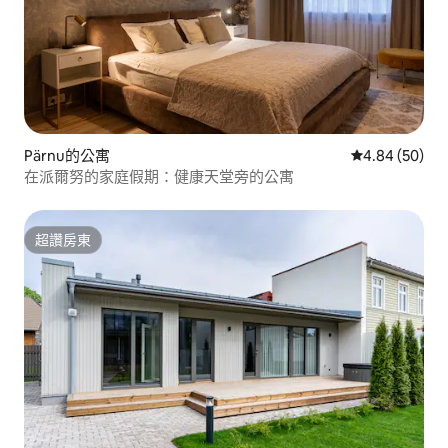
Pärnu的公寓
從 50 則評價
4.84 (50)
在派爾努的家庭假期：健康天堂旁的公寓
超讚房東
超讚房東