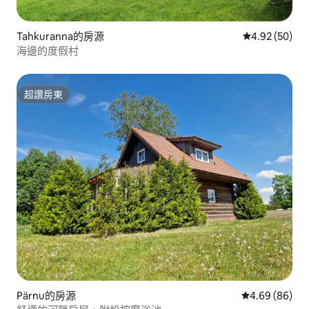
Tahkuranna的房源
從 50 則評價
4.92 (50)
海邊的度假村
超讚房東
超讚房東
Pärnu的房源
從 86 則評價
4.69 (86)