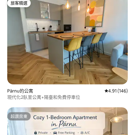
旅客精選
旅客精選
Pärnu的公寓
從 146 則評價
4.91 (146)
現代化2臥室公寓+陽臺和免費停車位
超讚房東
超讚房東