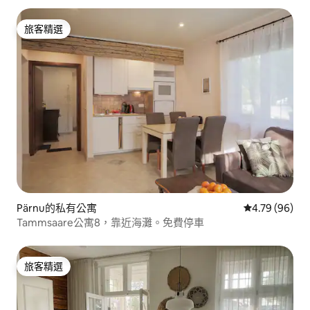
旅客精選
旅客精選
Pärnu的私有公寓
從 96 則評價
4.79 (96)
Tammsaare公寓8，靠近海灘。免費停車
旅客精選
旅客精選