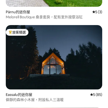
Pärnu的迷你屋
從 3 則
5 (3)
Melorell Boutique 桑拿套房，配有室外按摩浴缸
旅客精選
旅客精選榜首
Eassalu的迷你屋
從 85 則
5 (85)
僻靜的森林小木屋，附設私人三溫暖