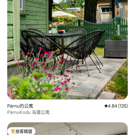
Pärnu的公寓
從 125 則評價
4.84 (125)
PärnuKodu 海灘公寓
旅客精選
旅客精選榜首