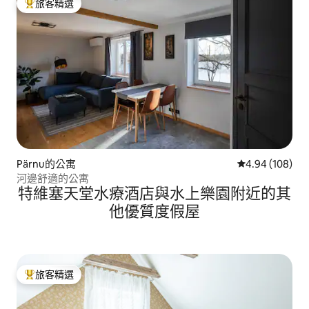
旅客精選
旅客精選榜首
Pärnu的公寓
從 108 則評價
4.94 (108)
河邊舒適的公寓
特維塞天堂水療酒店與水上樂園附近的其
他優質度假屋
旅客精選
旅客精選榜首