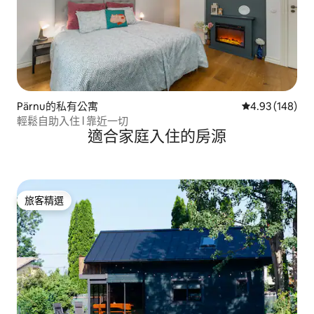
Pärnu的私有公寓
從 148 則評價
4.93 (148)
輕鬆自助入住 l 靠近一切
適合家庭入住的房源
旅客精選
旅客精選