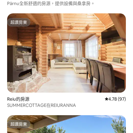
Pärnu全新舒適的房源，提供設備與桑拿房。
超讚房東
超讚房東
Reiu的房源
從 97 則評價
4.78 (97)
SUMMERCOTTAGE在REIURANNA
超讚房東
超讚房東