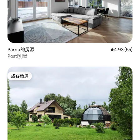
Pärnu的房源
從 55 則評價
4.93 (55)
Posti別墅
旅客精選
旅客精選