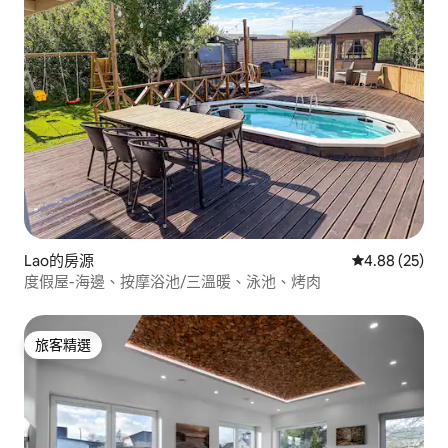
Lao的房源
從 25 則評價
4.88 (25)
度假屋-海邊、按摩浴池/三溫暖、泳池、烤肉
旅客精選
旅客精選