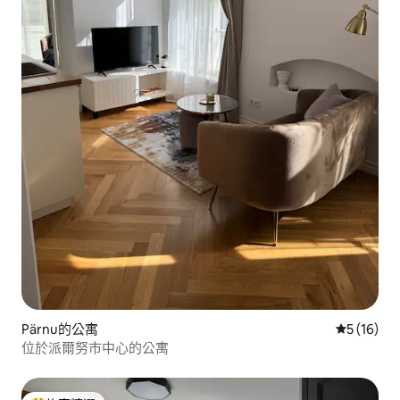
Pärnu的公寓
從 16 則
5 (16)
位於派爾努市中心的公寓