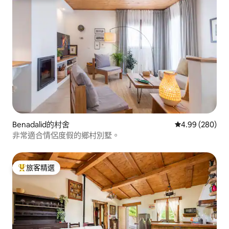
Benadalid的村舍
從 280 則評價
4.99 (280)
非常適合情侶度假的鄉村別墅。
旅客精選
旅客精選榜首