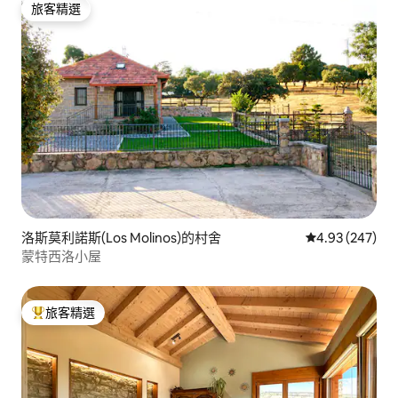
旅客精選
旅客精選
洛斯莫利諾斯(Los Molinos)的村舍
從 247 則評價
4.93 (247)
蒙特西洛小屋
旅客精選
旅客精選榜首