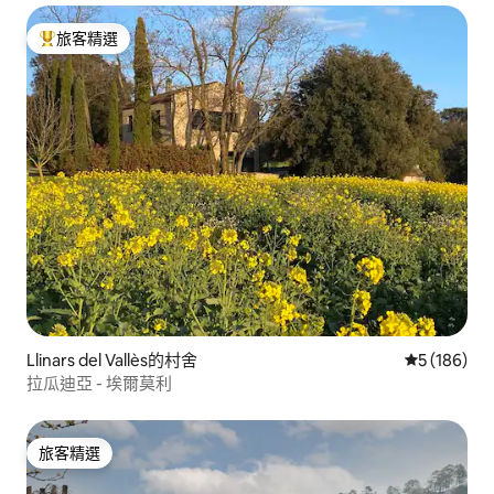
旅客精選
旅客精選榜首
Llinars del Vallès的村舍
從 186 則
5 (186)
拉瓜迪亞 - 埃爾莫利
旅客精選
旅客精選