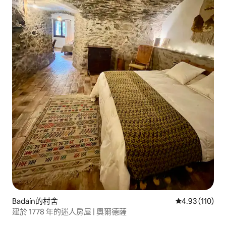
Badaín的村舍
從 110 則評價
4.93 (110)
建於 1778 年的迷人房屋 | 奧爾德薩