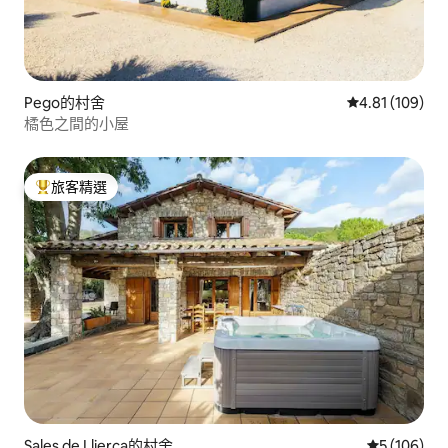
Pego的村舍
從 109 則評價
4.81 (109)
橘色之間的小屋
旅客精選
旅客精選榜首
Sales de Llierca的村舍
從 106 則
5 (106)