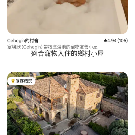
Cehegín的村舍
從 106 則評價
4.94 (106)
塞埃欣 (Cehegín) 帶按摩浴池的寵物友善小屋
適合寵物入住的鄉村小屋
旅客精選
旅客精選榜首