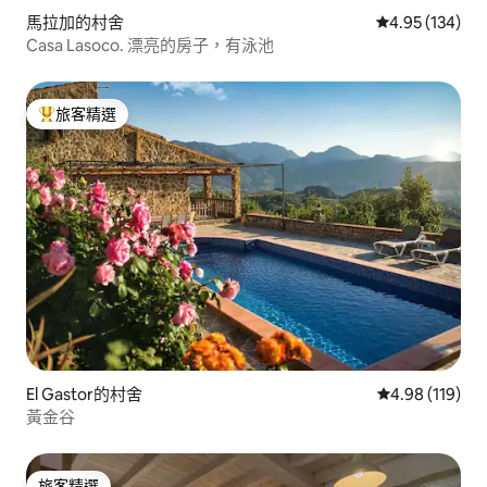
馬拉加的村舍
從 134 則評價
4.95 (134)
Casa Lasoco. 漂亮的房子，有泳池
旅客精選
旅客精選榜首
El Gastor的村舍
從 119 則評價
4.98 (119)
黃金谷
旅客精選