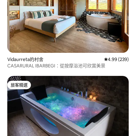
Vidaurreta的村舍
從 239 則評價
4.99 (239)
CASARURAL IBARBEGI：從按摩浴池可欣賞美景
旅客精選
旅客精選