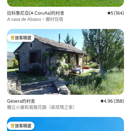
拉科魯尼亞(A Coruña)的村舍
從 164 則
5 (164)
A casa de Abaixo，鄉村住宿
旅客精選
旅客精選榜首
Gésera的村舍
從 358 則評價
4.96 (358)
獨立小屋和寬敞花園（高塔瑪之家）
旅客精選
旅客精選榜首