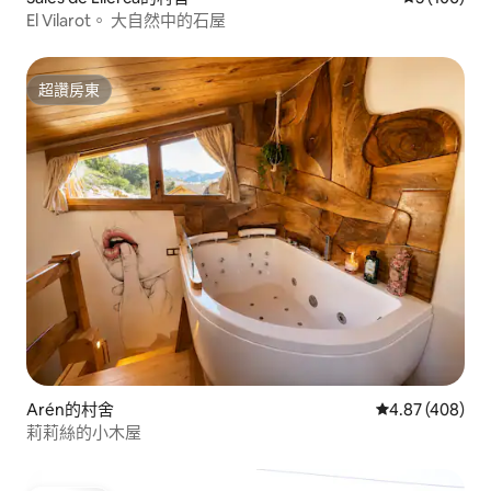
El Vilarot。 大自然中的石屋
超讚房東
超讚房東
Arén的村舍
從 408 則評價
4.87 (408)
莉莉絲的小木屋