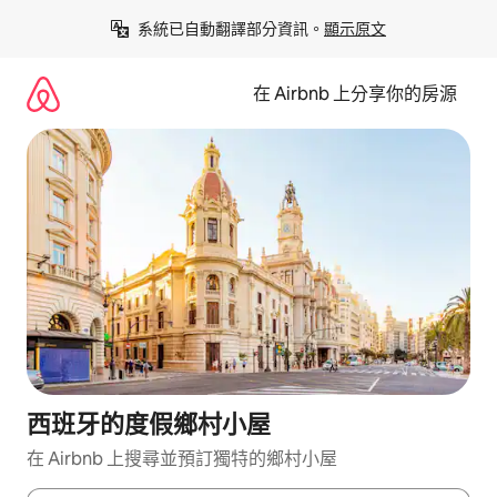
略
系統已自動翻譯部分資訊。
顯示原文
過
以
前
在 Airbnb 上分享你的房源
往
內
容
西班牙的度假鄉村小屋
在 Airbnb 上搜尋並預訂獨特的鄉村小屋