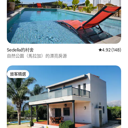
Sedella的村舍
從 148 則評價
4.92 (148)
自然公園（馬拉加）的漂亮房源
旅客精選
旅客精選