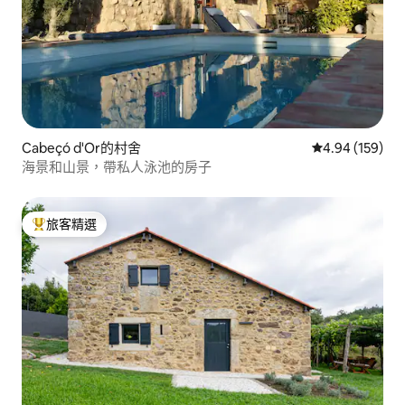
Cabeçó d'Or的村舍
從 159 則評價
4.94 (159)
海景和山景，帶私人泳池的房子
旅客精選
旅客精選榜首