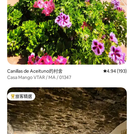
Canillas de Aceituno的村舍
從 193 則評價
4.94 (193)
Casa Mango VTAR / MA / 01347
旅客精選
旅客精選榜首