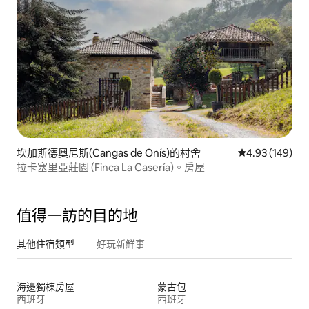
坎加斯德奧尼斯(Cangas de Onís)的村舍
從 149 則評價
4.93 (149)
拉卡塞里亞莊園 (Finca La Casería)。房屋
值得一訪的目的地
其他住宿類型
好玩新鮮事
海邊獨棟房屋
蒙古包
西班牙
西班牙