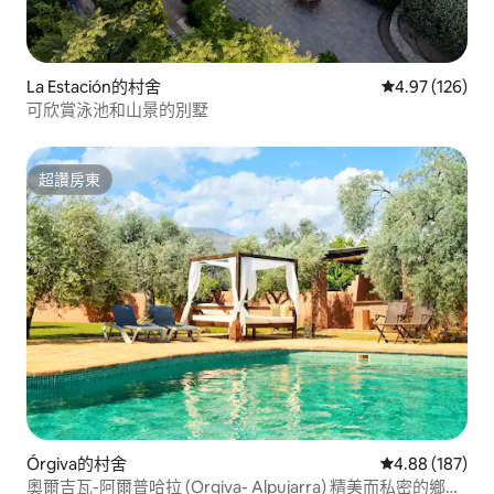
La Estación的村舍
從 126 則評價
4.97 (126)
可欣賞泳池和山景的別墅
超讚房東
超讚房東
Órgiva的村舍
從 187 則評價
4.88 (187)
奧爾吉瓦-阿爾普哈拉 (Orgiva- Alpujarra) 精美而私密的鄉村