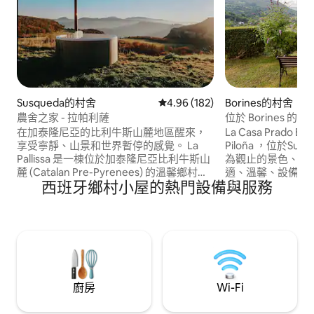
Susqueda的村舍
從 182 則評價中獲得 4.96 的平
4.96 (182)
Borines的村舍
農舍之家 - 拉帕利薩
位於 Borines 的
山腳下，可欣賞美
在加泰隆尼亞的比利牛斯山麓地區醒來，
La Casa Prado El C
享受寧靜、山景和世界暫停的感覺。 La
Piloña ，位於S
Pallissa 是一棟位於加泰隆尼亞比利牛斯山
為觀止的景色、純
麓 (Catalan Pre-Pyrenees) 的溫馨鄉村小
適、溫馨、設備精
西班牙鄉村小屋的熱門設備與服務
屋，專為想遠離噪音、重新找回真正重要
它有一個大型圍欄
事物的人而設計。 非常適合情侶、家庭或
日光浴躺椅、門廊
遠距工作者入住。在這裡，時間在大自
外涼亭、戶外廚房和
然、新鮮空氣和魯皮特 (Rupit)、薩利恩鹽
鐘即可抵達Cantabria
湖 (Salt de Sallent) 和蘇斯克達水庫
和Covadonga海灘。 斷開大自然和
(Susqueda) 附近難忘的日落中緩緩流逝。
自然的完美地點！
廚房
Wi-Fi