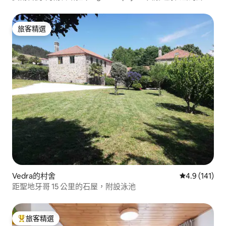
小屋
旅客精選
旅客精選
Vedra的村舍
從 141 則評
4.9 (141)
距聖地牙哥 15 公里的石屋，附設泳池
旅客精選
旅客精選榜首