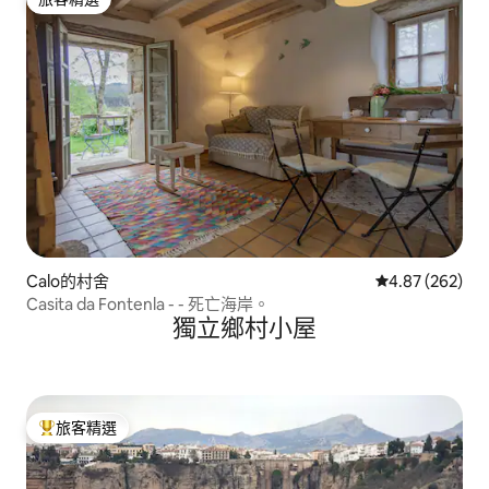
旅客精選
Calo的村舍
從 262 則評價
4.87 (262)
Casita da Fontenla - - 死亡海岸。
獨立鄉村小屋
旅客精選
旅客精選榜首