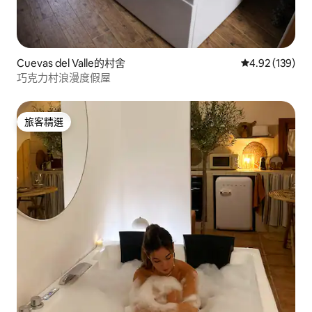
Cuevas del Valle的村舍
從 139 則評價
4.92 (139)
巧克力村浪漫度假屋
旅客精選
旅客精選