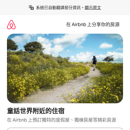
略
系統已自動翻譯部分資訊。
顯示原文
過
以
前
在 Airbnb 上分享你的房源
往
內
容
童話世界附近的住宿
在 Airbnb 上預訂獨特的度假屋、獨棟房屋等精彩房源