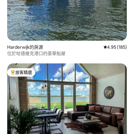
Harderwijk的房源
從 185 則評價
4.95 (185)
位於哈德維克港口的豪華船屋
旅客精選
旅客精選榜首