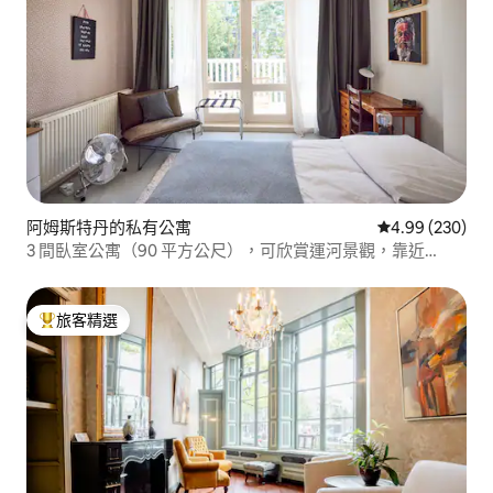
阿姆斯特丹的私有公寓
從 230 則評價
4.99 (230)
3 間臥室公寓（90 平方公尺），可欣賞運河景觀，靠近
Vondelpark
旅客精選
旅客精選榜首