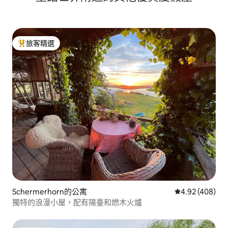
旅客精選
旅客精選榜首
Schermerhorn的公寓
從 408 則評價
4.92 (408)
獨特的浪漫小屋，配有陽臺和燃木火爐