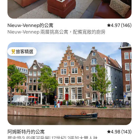
Nieuw-Vennep的公寓
從 146 則評價
4.97 (146)
Nieuw-Vennep 兩層挑高公寓，配備寬敞的廚房
旅客精選
旅客精選榜首
阿姆斯特丹的公寓
從 143 則評價
4.98 (143)
歷史悠久的運河房屋| 17世紀| 2張加大雙人牀