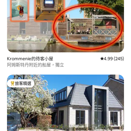
Krommenie的待客小屋
從 245 則評價
4.99 (245)
阿姆斯特丹附近的船屋，獨立
旅客精選
旅客精選榜首