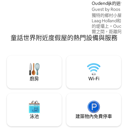
Oudendijk的迷你
Guest by Roos
獨特的鄉村小屋，帶有
Laag Holland
的堤壩上。Ouden
爾之間，距離阿姆斯特丹
童話世界附近度假屋的熱門設備與服務
沙發、餐桌和2張椅
備。 浴室：馬桶、
床 160x210。 空調、智慧電視、WiFi。 太
陽能板自給自足。 露台：2張躺椅和1套小
酒館餐具。 停車
車。步行/自行車
廚房
Wi-Fi
泳池
建築物內免費停車