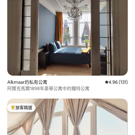
Alkmaar的私有公寓
從 131 則評價
4.96 (131)
阿爾克馬爾1898年豪華公寓中的獨特公寓
旅客精選
旅客精選榜首