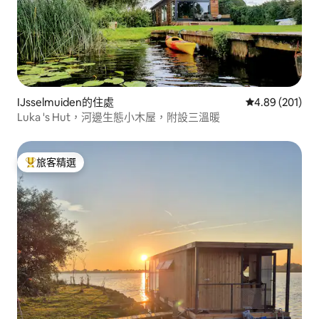
IJsselmuiden的住處
從 201 則評價
4.89 (201)
Luka 's Hut，河邊生態小木屋，附設三溫暖
旅客精選
旅客精選榜首