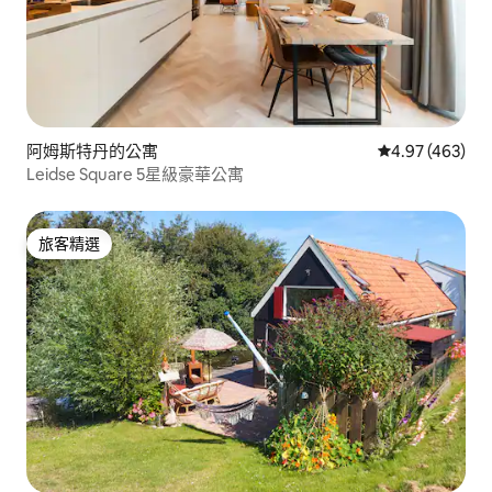
阿姆斯特丹的公寓
從 463 則評價
4.97 (463)
Leidse Square 5星級豪華公寓
旅客精選
旅客精選