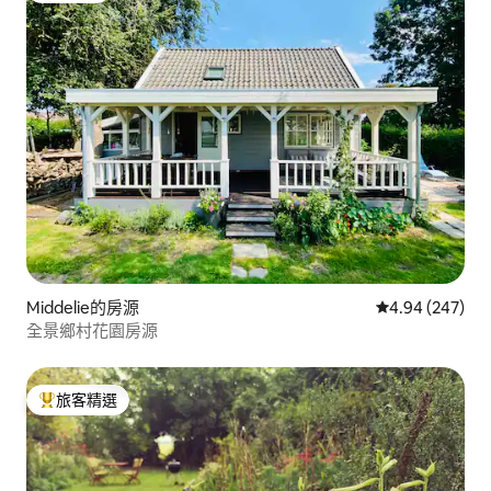
Middelie的房源
從 247 則評價
4.94 (247)
全景鄉村花園房源
旅客精選
旅客精選榜首