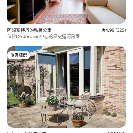
阿姆斯特丹的私有公寓
從 320 則評價
4.99 (320)
位於De Jordaan中心的歷史運河房屋！
旅客精選
旅客精選