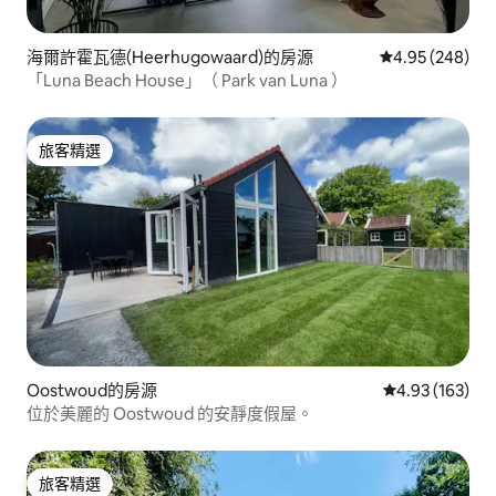
海爾許霍瓦德(Heerhugowaard)的房源
從 248 則評價
4.95 (248)
「Luna Beach House」（ Park van Luna ）
旅客精選
旅客精選
Oostwoud的房源
從 163 則評價
4.93 (163)
位於美麗的 Oostwoud 的安靜度假屋。
旅客精選
旅客精選