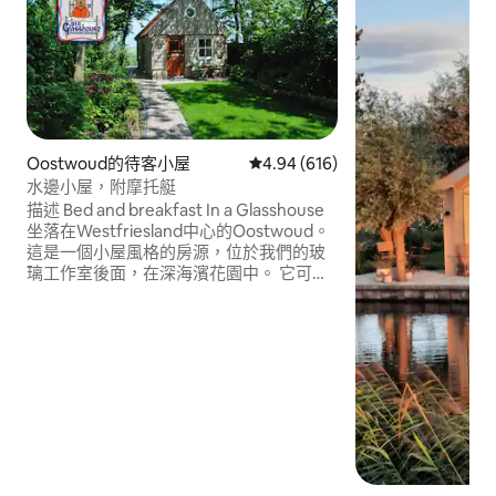
Oostwoud的待客小屋
從 616 則評價中獲得 4.94 的平
4.94 (616)
水邊小屋，附摩托艇
描述 Bed and breakfast In a Glasshouse
坐落在Westfriesland中心的Oostwoud。
這是一個小屋風格的房源，位於我們的玻
璃工作室後面，在深海濱花園中。 它可以
作為家庭式旅館出租，也可以作為長期度
假屋出租。 除此之外，拐角處有一家
Grand Cafe De Post ，您可以在那裡享用
美味的食物， Giovanni Midwoud也提供外
送服務。 有付費的摩託艇可供使用。 如需
更多資訊，請傳送訊息給我。