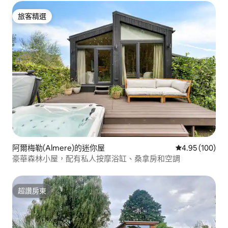
旅客精選
旅客精選
阿爾梅勒(Almere)的迷你屋
從 100 則評價
4.95 (100)
豪華森林小屋，配有私人按摩浴缸、桑拿房和空調
超讚房東
超讚房東