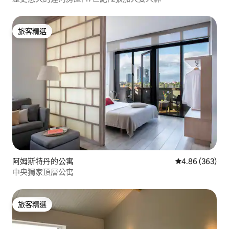
旅客精選
旅客精選
阿姆斯特丹的公寓
從 363 則評價
4.86 (363)
中央獨家頂層公寓
旅客精選
旅客精選