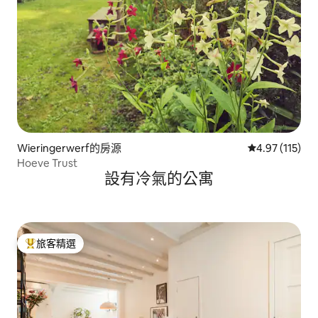
Wieringerwerf的房源
從 115 則評價
4.97 (115)
Hoeve Trust
設有冷氣的公寓
旅客精選
旅客精選榜首