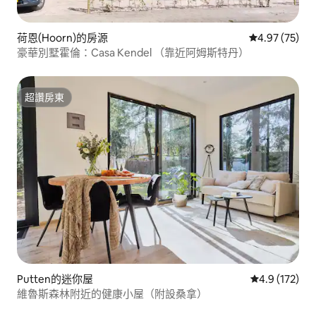
荷恩(Hoorn)的房源
從 75 則評價
4.97 (75)
豪華別墅霍倫：Casa Kendel （靠近阿姆斯特丹）
超讚房東
超讚房東
Putten的迷你屋
從 172 則評
4.9 (172)
維魯斯森林附近的健康小屋（附設桑拿）