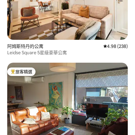
阿姆斯特丹的公寓
從 238 則評價
4.98 (238)
Leidse Square 5星級豪華公寓
旅客精選
旅客精選榜首