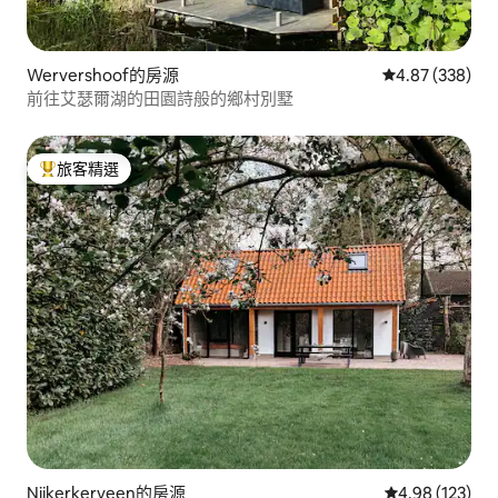
Wervershoof的房源
從 338 則評價
4.87 (338)
前往艾瑟爾湖的田園詩般的鄉村別墅
旅客精選
旅客精選榜首
Nijkerkerveen的房源
從 123 則評價
4.98 (123)