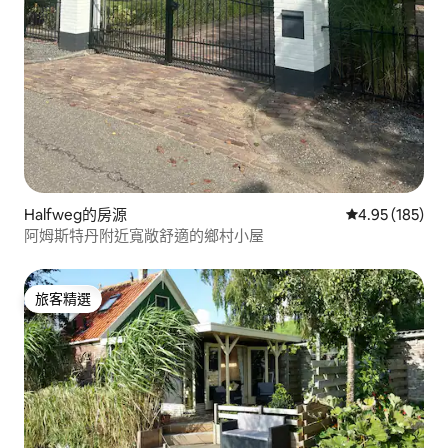
Halfweg的房源
從 185 則評價
4.95 (185)
阿姆斯特丹附近寬敞舒適的鄉村小屋
旅客精選
旅客精選