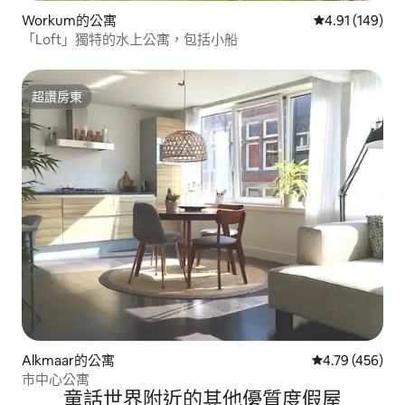
Workum的公寓
從 149 則評價
4.91 (149)
「Loft」獨特的水上公寓，包括小船
超讚房東
超讚房東
Alkmaar的公寓
從 456 則評價
4.79 (456)
市中心公寓
童話世界附近的其他優質度假屋