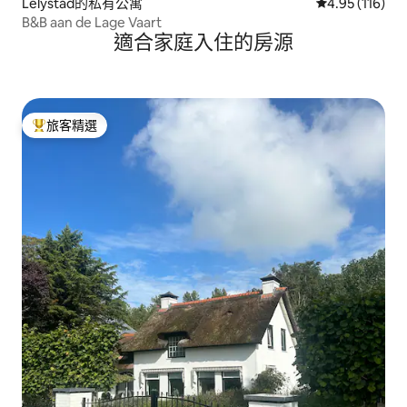
Lelystad的私有公寓
從 116 則評價
4.95 (116)
B&B aan de Lage Vaart
適合家庭入住的房源
旅客精選
旅客精選榜首