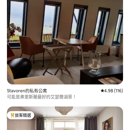
Stavoren的私有公寓
從 116 則評價
4.98 (116)
可能是弗里斯蘭最好的艾瑟爾湖景！
旅客精選
旅客精選榜首