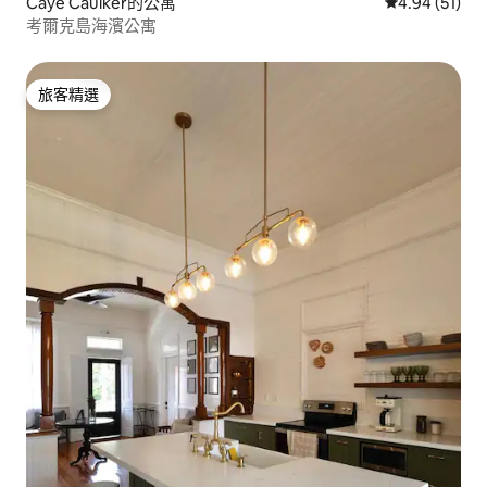
Caye Caulker的公寓
從 51 則評價
4.94 (51)
考爾克島海濱公寓
旅客精選
旅客精選