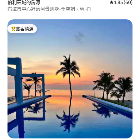
伯利茲城的房源
從 60 則評價
4.85 (60)
布澤市中心舒適河景別墅-全空調、Wi-Fi
旅客精選
旅客精選榜首