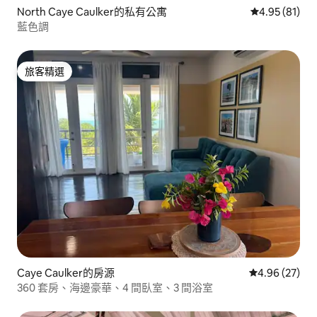
North Caye Caulker的私有公寓
從 81 則評價
4.95 (81)
藍色調
旅客精選
旅客精選
Caye Caulker的房源
從 27 則評價
4.96 (27)
360 套房、海邊豪華、4 間臥室、3 間浴室