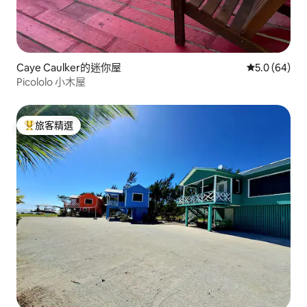
Caye Caulker的迷你屋
從 64 則評
5.0 (64)
Picololo 小木屋
旅客精選
旅客精選榜首