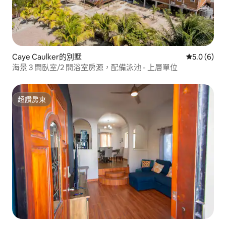
Caye Caulker的別墅
從 6 則評價
5.0 (6)
海景 3 間臥室/2 間浴室房源，配備泳池 - 上層單位
超讚房東
超讚房東