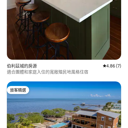
伯利茲城的房源
從 7 則評價
4.86 (7)
適合團體和家庭入住的寬敞殖民地風格住宿
旅客精選
旅客精選