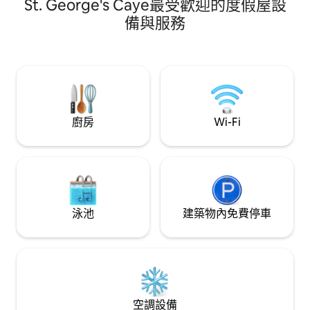
St. George's Caye最受歡迎的度假屋設
寧靜又安全，位於聖佩德羅以南 4.5 英里
處，距離一家設備齊全的餐廳、酒吧和度
備與服務
假村泳池僅幾步之遙。 光復南路可能會有
顛簸路面。 現代化設備包括空調、完整廚
房、智慧電視和全棉床單。 槳板和供參觀
接送用的碼頭就在房源內。 完美的浪漫度
假勝地，探險活動就在附近。
廚房
Wi-Fi
泳池
建築物內免費停車
空調設備