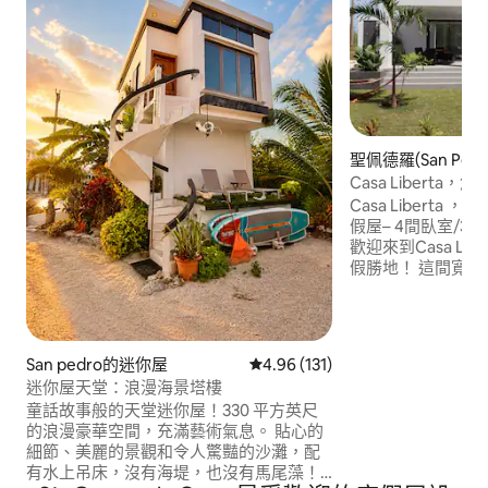
聖佩德羅(San Ped
Casa Libert
Casa Libert
假屋– 4間臥室/
歡迎來到Casa Li
假勝地！ 這間寬敞
間浴室的度假屋坐落
裏處，是舒適、便
想融合。 無論您
旅行，這間設備齊
San pedro的迷你屋
從 131 則評價中獲得 4.96 的平
4.96 (131)
貝裏斯令人驚嘆的
迷你屋天堂：浪漫海景塔樓
方式的終極基地。
童話故事般的天堂迷你屋！330 平方英尺
的浪漫豪華空間，充滿藝術氣息。 貼心的
細節、美麗的景觀和令人驚豔的沙灘，配
有水上吊床，沒有海堤，也沒有馬尾藻！