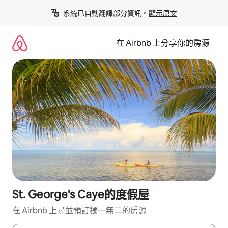
略
系統已自動翻譯部分資訊。
顯示原文
過
以
前
在 Airbnb 上分享你的房源
往
內
容
St. George's Caye的度假屋
在 Airbnb 上尋並預訂獨一無二的房源