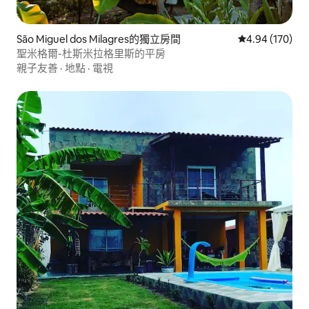
São Miguel dos Milagres的獨立房間
從 170 則評價
4.94 (170)
聖米格爾-杜斯米拉格里斯的平房
親子友善
·
地點
·
電視