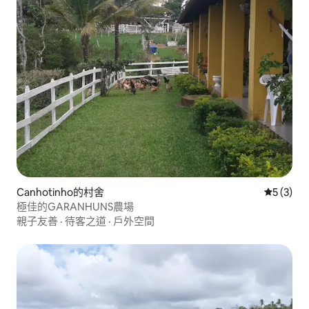
Canhotinho的村舍
從 3 則
5 (3)
極佳的GARANHUNS農場
親子友善
·
待客之道
·
戶外空間