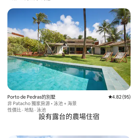
Porto de Pedras的別墅
從 95 則評價
4.82 (95)
非 Patacho 獨家房源 • 泳池 + 海景
性價比
·
地點
·
泳池
設有露台的農場住宿