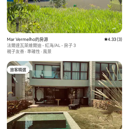
Mar Vermelho的房源
從 3 則評價
4.33 (3)
法爾達瓦萊維爾迪 - 紅海/AL - 房子 3
親子友善
·
準確性
·
風景
旅客精選
旅客精選