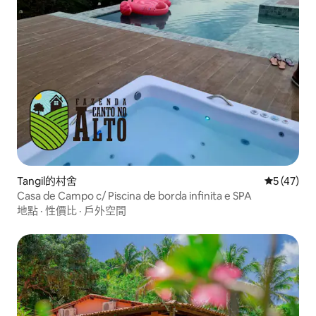
Tangil的村舍
從 47 則
5 (47)
Casa de Campo c/ Piscina de borda infinita e SPA
地點
·
性價比
·
戶外空間