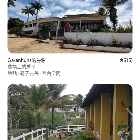
Garanhuns的房源
從 5 則
5 (5)
農場上的房子
地點
·
親子友善
·
室內空間