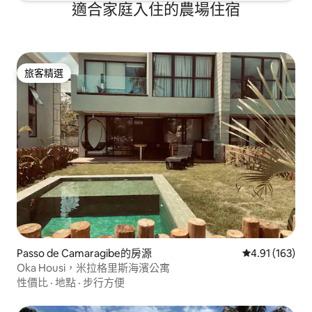
適合家庭入住的農場住宿
旅客精選
旅客精選
Passo de Camaragibe的房源
從 163 則評價
4.91 (163)
Oka Housi，米拉格里斯海濱公寓
性價比
·
地點
·
步行方便