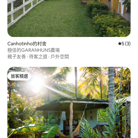
Canhotinho的村舍
從 3 則
5 (3)
極佳的GARANHUNS農場
親子友善
·
待客之道
·
戶外空間
旅客精選
旅客精選