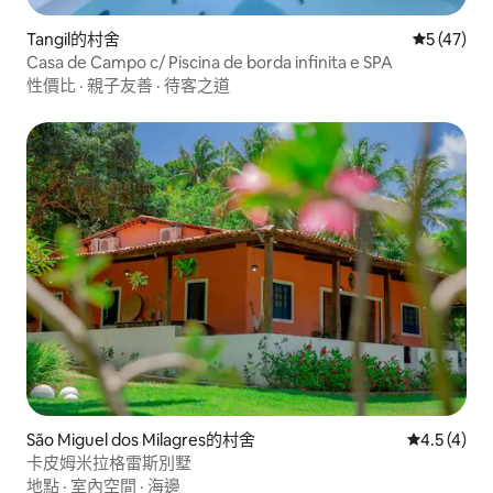
Tangil的村舍
從 47 則
5 (47)
Casa de Campo c/ Piscina de borda infinita e SPA
性價比
·
親子友善
·
待客之道
São Miguel dos Milagres的村舍
從 4 則評價
4.5 (4)
卡皮姆米拉格雷斯別墅
地點
·
室內空間
·
海邊