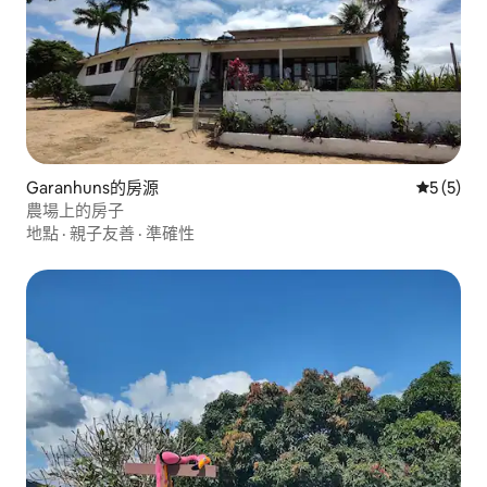
Garanhuns的房源
從 5 則
5 (5)
農場上的房子
地點
·
親子友善
·
準確性