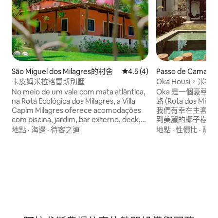
São Miguel dos Milagres的村舍
從 4 則評價中獲得 4.5 的平
4.5 (4)
Passo de Camar
卡皮姆米拉格雷斯別墅
Oka Housi，
No meio de um vale com mata atlântica,
Oka 是一個豪華
na Rota Ecológica dos Milagres, a Villa
路 (Rota dos Milagres)。 在 
Capim Milagres oferece acomodações
我們有幸在主套房
com piscina, jardim, bar externo, deck,
到美麗的椰子樹景
mirante e caminhadas, bikes e a apenas
於米拉格雷斯 (Mil
地點
·
海邊
·
待客之道
地點
·
性價比
·
騎腳
15min a pé da Praia do Marceneiro.
(Praia do Marc
Próxima a restaurantes, supermercados
毗鄰卡薩斯·阿納亞 (C
e pizzarias com serviço de delivery.
員格洛麗亞·皮雷斯 (G
名的米拉格雷斯教堂。 結合「極
奢華」的可持續概念。 一個可以