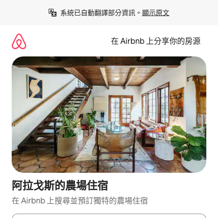
略
系統已自動翻譯部分資訊。
顯示原文
過
以
前
在 Airbnb 上分享你的房源
往
內
容
阿拉戈斯的農場住宿
在 Airbnb 上搜尋並預訂獨特的農場住宿