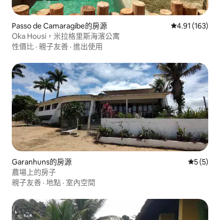
Passo de Camaragibe的房源
從 163 則評價
4.91 (163)
Oka Housi，米拉格里斯海濱公寓
性價比
·
親子友善
·
進出使用
Garanhuns的房源
從 5 則
5 (5)
農場上的房子
親子友善
·
地點
·
室內空間