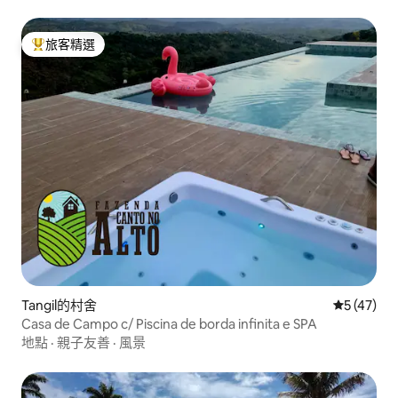
旅客精選
旅客精選榜首
Tangil的村舍
從 47 則
5 (47)
Casa de Campo c/ Piscina de borda infinita e SPA
地點
·
親子友善
·
風景