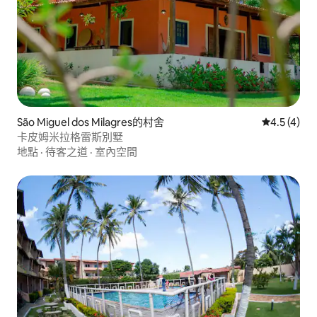
São Miguel dos Milagres的村舍
從 4 則評價
4.5 (4)
卡皮姆米拉格雷斯別墅
地點
·
待客之道
·
室內空間