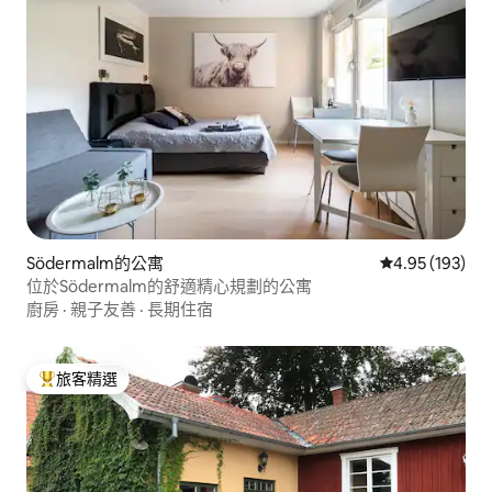
Södermalm的公寓
從 193 則評價
4.95 (193)
位於Södermalm的舒適精心規劃的公寓
廚房
·
親子友善
·
長期住宿
旅客精選
旅客精選榜首