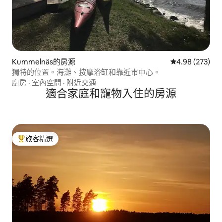
Kummelnäs的房源
從 273 則評價
4.98 (273)
獨特的位置。海灘、按摩浴缸和靠近市中心。
廚房
·
室內空間
·
附近交通
適合家庭和寵物入住的房源
旅客精選
旅客精選榜首