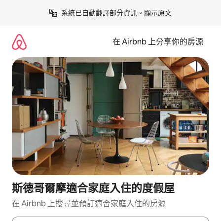
略
系統已自動翻譯部分資訊。
顯示原文
過
以
前
在 Airbnb 上分享你的房源
往
內
容
斯德哥爾摩適合家庭入住的度假屋
在 Airbnb 上搜尋並預訂適合家庭入住的房源