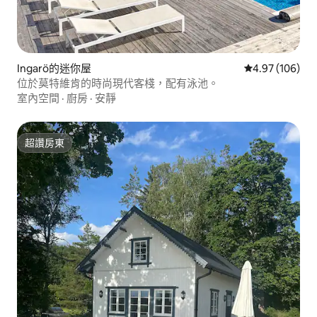
Ingarö的迷你屋
從 106 則評價
4.97 (106)
位於莫特維肯的時尚現代客棧，配有泳池。
室內空間
·
廚房
·
安靜
超讚房東
超讚房東