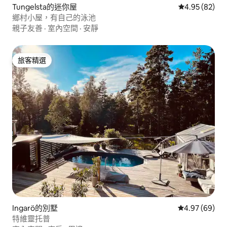
Tungelsta的迷你屋
從 82 則評價
4.95 (82)
鄉村小屋，有自己的泳池
親子友善
·
室內空間
·
安靜
旅客精選
旅客精選
Ingarö的別墅
從 69 則評價
4.97 (69)
特維靈托普