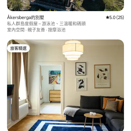
Åkersberga的別墅
從 25 則評
5.0 (25)
私人群島度假屋 – 游泳池、三溫暖和碼頭
室內空間
·
親子友善
·
按摩浴池
旅客精選
旅客精選