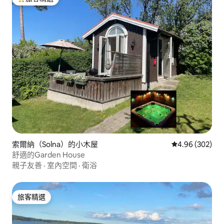
旅客精選榜首
索爾納（Solna）的小木屋
從 302 則評價
4.96 (302)
舒適的Garden House
親子友善
·
室內空間
·
衛浴
旅客精選
旅客精選