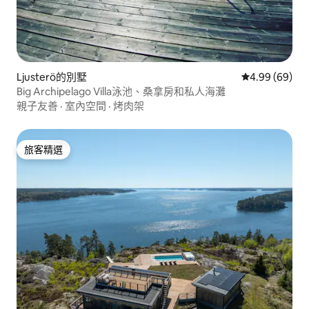
Ljusterö的別墅
從 69 則評價
4.99 (69)
Big Archipelago Villa泳池、桑拿房和私人海灘
親子友善
·
室內空間
·
烤肉架
旅客精選
旅客精選