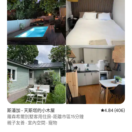
斯潘加 - 天斯塔的小木屋
從 406 則評價
4.84 (406)
羅森希爾別墅客用住房-距離市區15分鐘
親子友善
·
室內空間
·
寵物