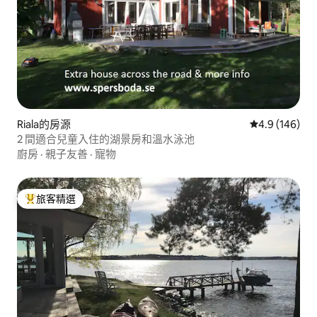
Riala的房源
從 146 則評
4.9 (146)
2 間適合兒童入住的湖景房和溫水泳池
廚房
·
親子友善
·
寵物
旅客精選
旅客精選榜首