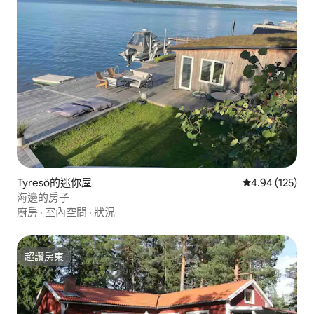
Tyresö的迷你屋
從 125 則評價
4.94 (125)
海邊的房子
廚房
·
室內空間
·
狀況
超讚房東
超讚房東