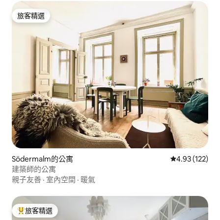
旅客精選
旅客精選
Södermalm的公寓
從 122 則評價
4.93 (122)
建築師的公寓
親子友善
·
室內空間
·
暖氣
旅客精選
旅客精選榜首