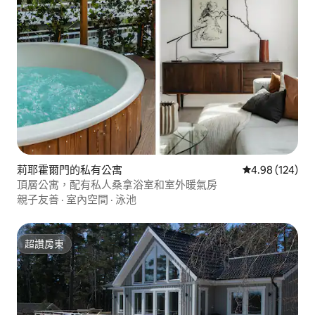
莉耶霍爾門的私有公寓
從 124 則評價
4.98 (124)
頂層公寓，配有私人桑拿浴室和室外暖氣房
親子友善
·
室內空間
·
泳池
超讚房東
超讚房東