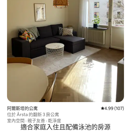
阿爾斯塔的公寓
從 107 則評價
4.99 (107)
位於 Årsta 的翻新 3 房公寓
室內空間
·
親子友善
·
乾淨度
適合家庭入住且配備泳池的房源