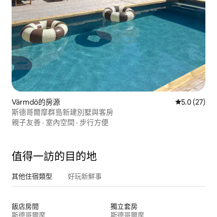
Värmdö的房源
從 27 則評
5.0 (27)
斯德哥爾摩群島新建別墅與客房
親子友善
·
室內空間
·
步行方便
值得一訪的目的地
其他住宿類型
好玩新鮮事
飯店房間
獨立套房
斯德哥爾摩
斯德哥爾摩