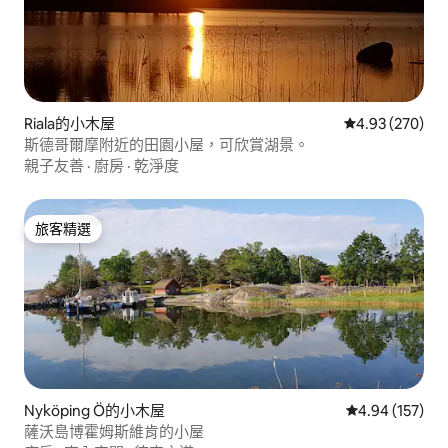
Riala的小木屋
從 270 則評價
4.93 (270)
斯德哥爾摩附近的田園小屋，可欣賞湖景。
親子友善
·
廚房
·
乾淨度
旅客精選
旅客精選
Nyköping Ö的小木屋
從 157 則評價
4.94 (157)
薩沃島博霍姆斯維肯的小屋