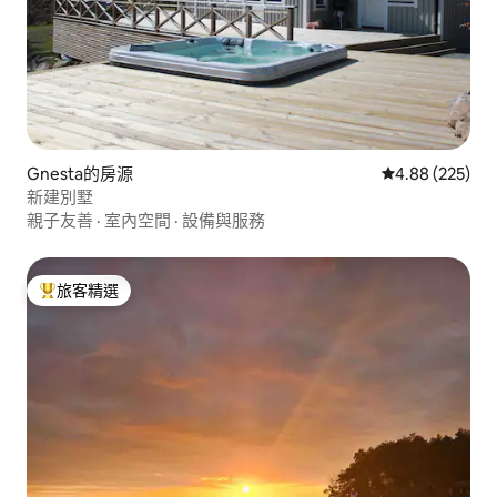
Gnesta的房源
從 225 則評價
4.88 (225)
新建別墅
親子友善
·
室內空間
·
設備與服務
旅客精選
旅客精選榜首