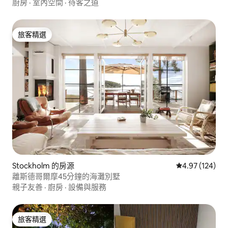
廚房
·
室內空間
·
待客之道
旅客精選
旅客精選
Stockholm 的房源
從 124 則評價
4.97 (124)
離斯德哥爾摩45分鐘的海灘別墅
親子友善
·
廚房
·
設備與服務
旅客精選
旅客精選