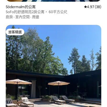
Södermalm的公寓
從 38 則評價
4.97 (38)
SoFo的舒適明亮2房公寓， 60平方公尺
廚房
·
室內空間
·
周邊
旅客精選
旅客精選