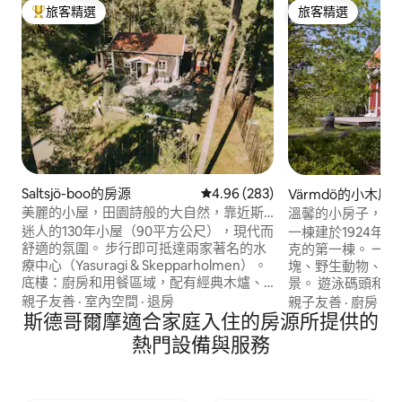
旅客精選
旅客精選
旅客精選榜首
旅客精選
Saltsjö-boo的房源
從 283 則評價中獲得 4.96 的平
4.96 (283)
Värmdö的小木屋
美麗的小屋，田園詩般的大自然，靠近斯
溫馨的小房子，湖
德哥爾摩C
迷人的130年小屋（90平方公尺），現代而
一棟建於1924年
舒適的氛圍。 步行即可抵達兩家著名的水
克的第一棟。 一
療中心（Yasuragi & Skepparholmen）。
塊、野生動物、從
底樓：廚房和用餐區域，配有經典木爐、
景。 遊泳碼頭和距
客廳和浴室。 您自己的花園和寬敞的木製
灘。 步行10分鐘
親子友善
·
室內空間
·
退房
親子友善
·
廚房
·
空
甲板—非常適合日光浴或燒烤。 坐落在美
斯德哥爾摩適合家庭入住的房源所提供的
即可抵達市中心。
麗的區域，距離清澈的湖泊僅200公尺，周
廳。 開車/乘坐巴
熱門設備與服務
圍有自然保護區。 海碼頭~ 700公尺。乘坐
Mölnvik購物中
瓦克斯霍爾姆船、巴士或汽車30分鐘即可
店。 您也可以乘坐通
抵達斯德哥爾摩。
城鎮，開車5分鐘