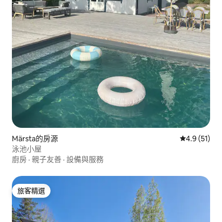
Märsta的房源
從 51 則評
4.9 (51)
泳池小屋
廚房
·
親子友善
·
設備與服務
旅客精選
旅客精選