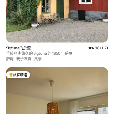
Sigtuna的房源
從 117 則評價
4.98 (117)
位於歷史悠久的 Sigtuna 的 1850 年房屋
廚房
·
親子友善
·
風景
旅客精選
旅客精選榜首