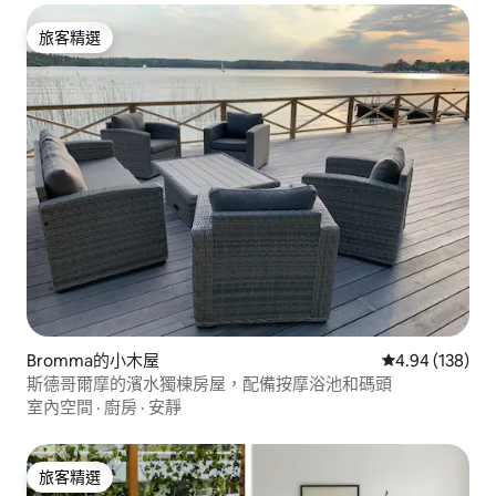
旅客精選
旅客精選
Bromma的小木屋
從 138 則評價
4.94 (138)
斯德哥爾摩的濱水獨棟房屋，配備按摩浴池和碼頭
室內空間
·
廚房
·
安靜
旅客精選
旅客精選