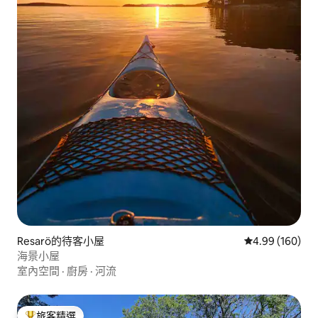
Resarö的待客小屋
從 160 則評價
4.99 (160)
海景小屋
室內空間
·
廚房
·
河流
旅客精選