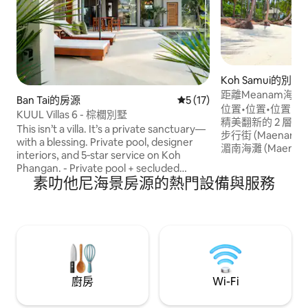
Koh Samui的別墅
距離Meanam海灘70公
Ban Tai的房源
從 17 則評價中獲得 5 的平
5 (17)
理位置優越
位置•位置•位置•位置 Temple Villa 
KUUL Villas 6 - 棕櫚別墅
精美翻新的 2 層
This isn’t a villa. It’s a private sanctuary—
步行街 (Maenam Wa
with a blessing. Private pool, designer
湄南海灘 (Maenam 
interiors, and 5‑star service on Koh
享受您自己的熱帶
Phangan. - Private pool + secluded
臟形狀的泳池、日
素叻他尼海景房源的熱門設備與服務
terrace - Bespoke interiors (top Estonian
室內外生活空間。 別墅位於歷史悠久的湄
designers + handmade pieces from Asia)
南華人廟旁，有2
- Built on land known locally as “Buddha
室、現代開放式客
Footprints,” with a working temple
謐的佛教風格裝飾。 與寺廟共用的新
above the property - Fast, quiet, 5‑star-
入口。
level hosting (check‑in, transport,
experiences) If you want luxury that
actually feels like peace—welcome to
廚房
Wi-Fi
KUUL.