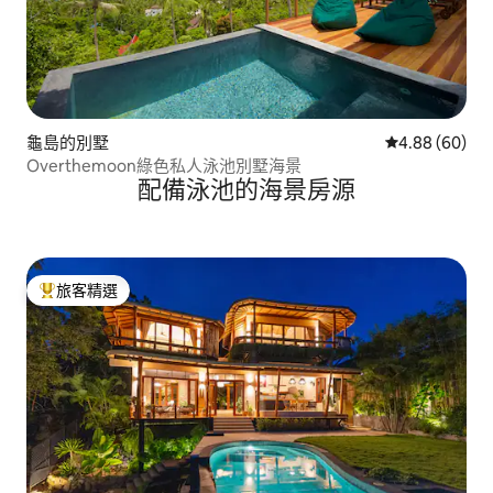
龜島的別墅
從 60 則評價
4.88 (60)
Overthemoon綠色私人泳池別墅海景
配備泳池的海景房源
旅客精選
旅客精選榜首