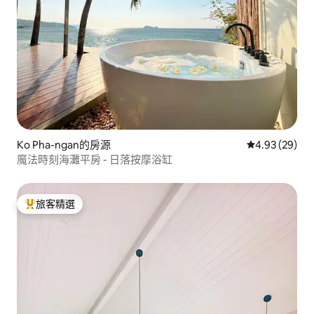
Ko Pha-ngan的房源
從 29 則評價
4.93 (29)
魔法時刻海灘平房 - 日落按摩浴缸
旅客精選
旅客精選榜首