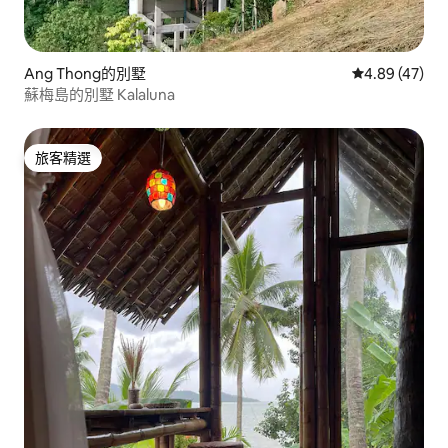
Ang Thong的別墅
從 47 則評價
4.89 (47)
蘇梅島的別墅 Kalaluna
旅客精選
旅客精選