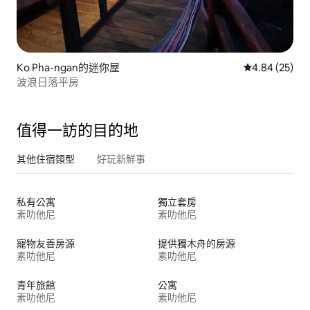
Ko Pha-ngan的迷你屋
從 25 則評價
4.84 (25)
波浪日落平房
值得一訪的目的地
其他住宿類型
好玩新鮮事
私有公寓
獨立套房
素叻他尼
素叻他尼
寵物友善房源
提供獨木舟的房源
素叻他尼
素叻他尼
青年旅館
公寓
素叻他尼
素叻他尼