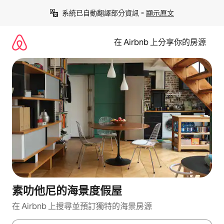
略
系統已自動翻譯部分資訊。
顯示原文
過
以
前
在 Airbnb 上分享你的房源
往
內
容
素叻他尼的海景度假屋
在 Airbnb 上搜尋並預訂獨特的海景房源