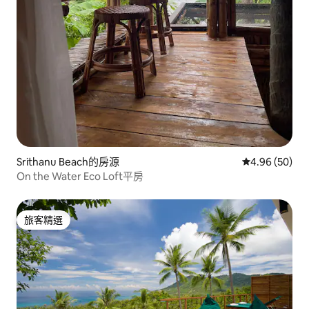
Srithanu Beach的房源
從 50 則評價
4.96 (50)
On the Water Eco Loft平房
旅客精選
旅客精選