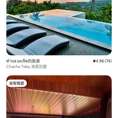
ตำบล มะเร็ต的房源
從 74 則評價
4.96 (74)
Chacha Talay 海景別墅
旅客精選
旅客精選