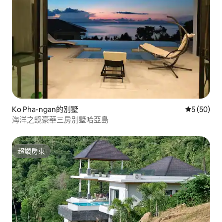
Ko Pha-ngan的別墅
從 50 則
5 (50)
海洋之鏡豪華三房別墅哈亞島
超讚房東
超讚房東