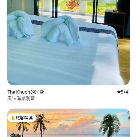
Tha Khuen的別墅
從 4 則
5 (4)
風法海景別墅
旅客精選
旅客精選榜首