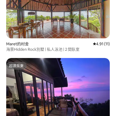
Maret的村舍
從 11 則評價
4.91 (11)
海景Hidden Rock別墅 | 私人泳池 | 2 間臥室
超讚房東
超讚房東