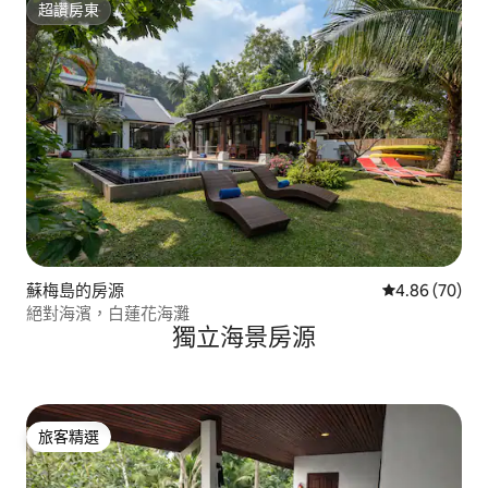
超讚房東
超讚房東
蘇梅島的房源
從 70 則評價
4.86 (70)
絕對海濱，白蓮花海灘
獨立海景房源
旅客精選
旅客精選