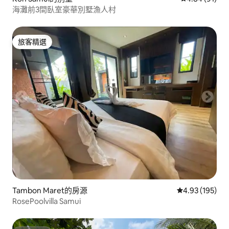
海灘前3間臥室豪華別墅漁人村
旅客精選
旅客精選
Tambon Maret的房源
從 195 則評價
4.93 (195)
RosePoolvilla Samui