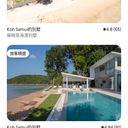
Koh Samui的別墅
從 65 則評
4.8 (65)
蘇梅島海濱別墅
旅客精選
旅客精選
Koh Samui的別墅
從 91 則評價
4.84 (91)