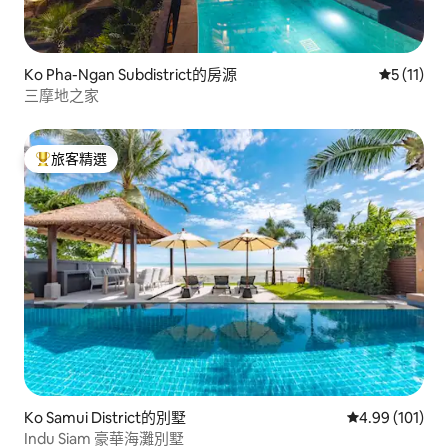
Ko Pha-Ngan Subdistrict的房源
從 11 則
5 (11)
三摩地之家
旅客精選
旅客精選榜首
Ko Samui District的別墅
從 101 則評價
4.99 (101)
Indu Siam 豪華海灘別墅