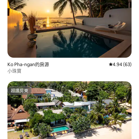
Ko Pha-ngan的房源
從 63 則評價
4.94 (63)
小珠寶
超讚房東
超讚房東