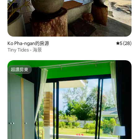
Ko Pha-ngan的房源
從 28 則
5 (28)
Tiny Tides - 海景
超讚房東
超讚房東