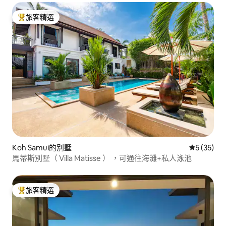
旅客精選
旅客精選榜首
Koh Samui的別墅
從 35 則
5 (35)
馬蒂斯別墅（ Villa Matisse ） ，可通往海灘+私人泳池
旅客精選
旅客精選榜首