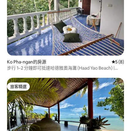
Ko Pha-ngan的房源
從 8 則
5 (8)
步行 1–2 分鐘即可抵達哈德雅奧海灘 (Haad Yao Beach) |
SAYA Home
旅客精選
旅客精選