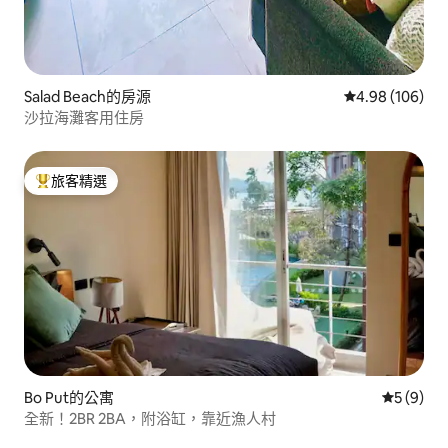
Salad Beach的房源
從 106 則評價
4.98 (106)
沙拉海灘客用住房
旅客精選
旅客精選榜首
Bo Put的公寓
從 9 則
5 (9)
全新！2BR 2BA，附浴缸，靠近漁人村