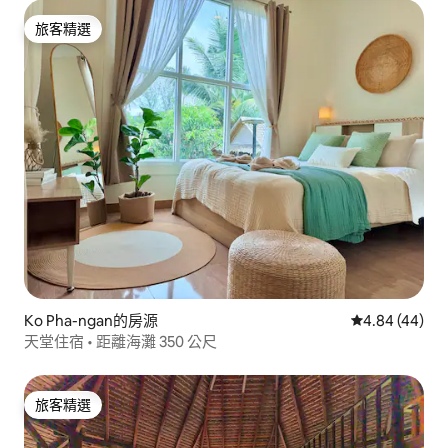
旅客精選
旅客精選
Ko Pha-ngan的房源
從 44 則評價
4.84 (44)
天堂住宿 • 距離海灘 350 公尺
旅客精選
旅客精選