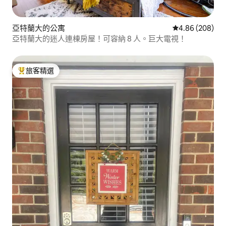
亞特蘭大的公寓
從 208 則評價
4.86 (208)
亞特蘭大的迷人連棟房屋！可容納 8 人。巨大電視！
旅客精選
旅客精選榜首