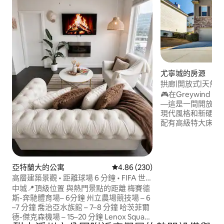
尤寧城的房源
拱廊|開放式|天然硬
🎮在Greywind 
—這是一間開放式
現代風格和新硬木地
配有高級特大床床
壁爐、智慧電視和
夜回顧。 靠近✈️
庭或商務旅行，提
表機。 可以進🛏️住10人 🎮 街機閣樓 🪵天
亞特蘭大的公寓
從 230 則評價中獲得 4.86 的平
4.86 (230)
然硬木地板 ⚡ 1-Gig Wi‑Fi 🖥
高層建築景觀 • 距離球場 6 分鐘 • FIFA 世
🍳 全套廚房 🔑 自
界盃
中城📍頂級位置 與熱門景點的距離 梅賽德
斯-奔馳體育場– 6分鐘 州立農場競技場 – 6
–7 分鐘 喬治亞水族館 – 7–8 分鐘 哈茨菲爾
德-傑克森機場 – 15–20 分鐘 Lenox Square