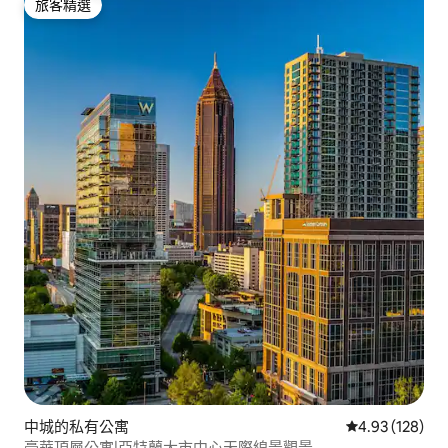
旅客精選
旅客精選
中城的私有公寓
從 128 則評價
4.93 (128)
豪華頂層公寓|亞特蘭大市中心天際線景觀景