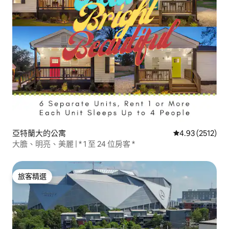
亞特蘭大的公寓
從 2512 則評價
4.93 (2512)
大膽、明亮、美麗 | * 1 至 24 位房客 *
旅客精選
旅客精選