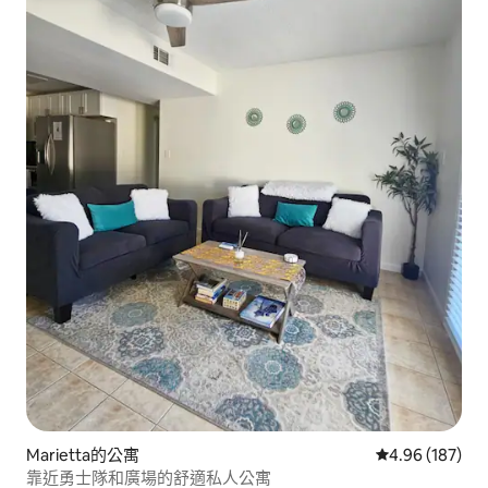
Marietta的公寓
從 187 則評價
4.96 (187)
靠近勇士隊和廣場的舒適私人公寓