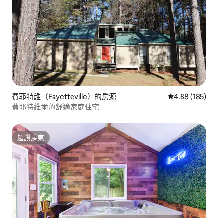
費耶特維（Fayetteville）的房源
從 185 則評價
4.88 (185)
費耶特維爾的舒適家庭住宅
超讚房東
超讚房東