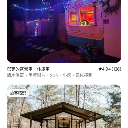
塔克的露營車／休旅車
從 126 則評價
4.94 (126)
熱水浴缸、黑膠唱片、火坑、小溪、氣候控制
旅客精選
旅客精選