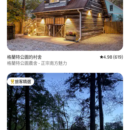
格蘭特公園的村舍
從 619 則評價
4.98 (619)
格蘭特公園農舍 - 正宗南方魅力
旅客精選
旅客精選榜首