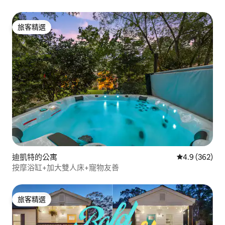
旅客精選
旅客精選
迪凱特的公寓
從 362 則評
4.9 (362)
按摩浴缸+加大雙人床+寵物友善
旅客精選
旅客精選