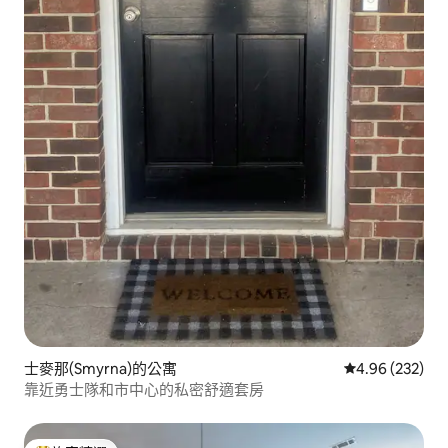
士麥那(Smyrna)的公寓
從 232 則評價
4.96 (232)
靠近勇士隊和市中心的私密舒適套房