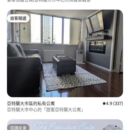
旅客精選
旅客精選
亞特蘭大市區的私有公寓
從 337 則評
4.9 (337)
亞特蘭大市中心的「甜蜜亞特蘭大公寓」
超讚房東