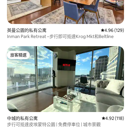
英曼公園的私有公寓
從 129 則評價
4.96 (129)
Inman Park Retreat –步行即可抵達Krog Mkt和Beltline
旅客精選
旅客精選
中城的私有公寓
從 118 則評價
4.92 (118)
步行可抵達皮埃蒙特公園 | 免費停車位 | 城市景觀