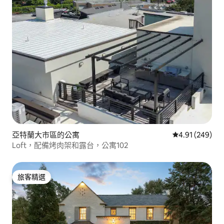
亞特蘭大市區的公寓
從 249 則評價
4.91 (249)
Loft，配備烤肉架和露台，公寓102
旅客精選
旅客精選