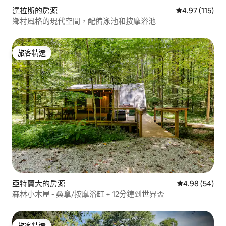
達拉斯的房源
從 115 則評價
4.97 (115)
鄉村風格的現代空間，配備泳池和按摩浴池
旅客精選
旅客精選
亞特蘭大的房源
從 54 則評價
4.98 (54)
森林小木屋 - 桑拿/按摩浴缸 + 12分鐘到世界盃
旅客精選