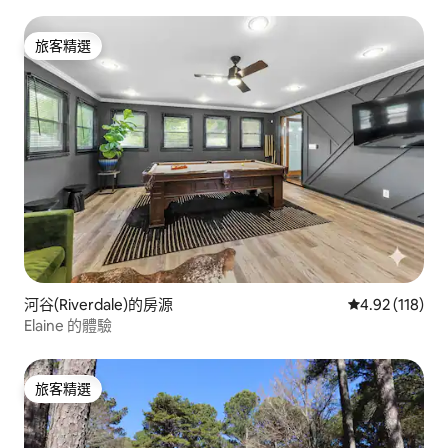
旅客精選
旅客精選
河谷(Riverdale)的房源
從 118 則評價
4.92 (118)
Elaine 的體驗
旅客精選
旅客精選