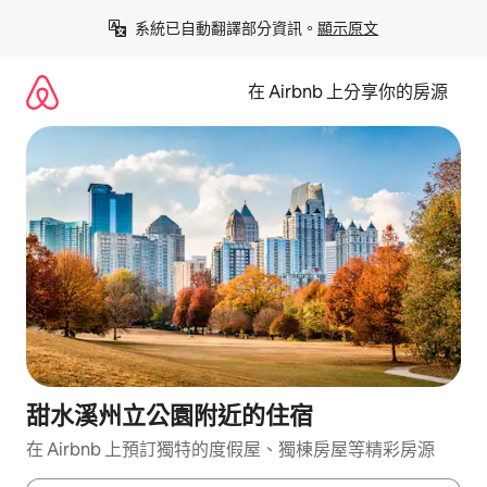
略
系統已自動翻譯部分資訊。
顯示原文
過
以
前
在 Airbnb 上分享你的房源
往
內
容
甜水溪州立公園附近的住宿
在 Airbnb 上預訂獨特的度假屋、獨棟房屋等精彩房源