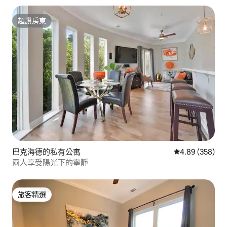
超讚房東
超讚房東
巴克海德的私有公寓
從 358 則評價
4.89 (358)
兩人享受陽光下的寧靜
旅客精選
旅客精選