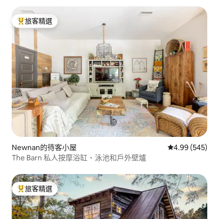
旅客精選
旅客精選榜首
Newnan的待客小屋
從 545 則評價
4.99 (545)
The Barn 私人按摩浴缸、泳池和戶外壁爐
旅客精選
旅客精選榜首