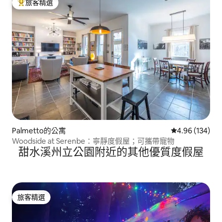
旅客精選
旅客精選榜首
Palmetto的公寓
從 134 則評價
4.96 (134)
Woodside at Serenbe：寧靜度假屋；可攜帶寵物
甜水溪州立公園附近的其他優質度假屋
旅客精選
旅客精選