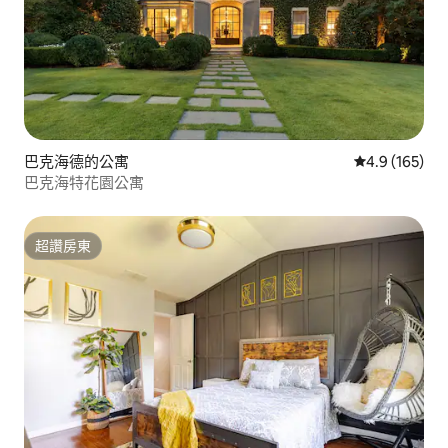
巴克海德的公寓
從 165 則評
4.9 (165)
巴克海特花園公寓
超讚房東
超讚房東