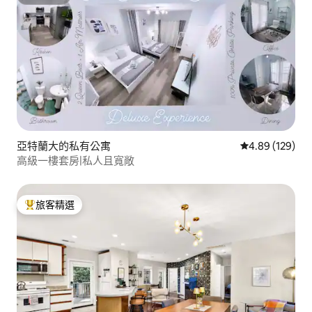
超讚房東
亞特蘭大的私有公寓
從 129 則評價
4.89 (129)
高級一樓套房|私人且寬敞
旅客精選
旅客精選榜首