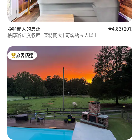
亞特蘭大的房源
從 201 則評價
4.83 (201)
按摩浴缸度假屋 | 亞特蘭大 | 可容納 6 人以上
旅客精選
旅客精選榜首