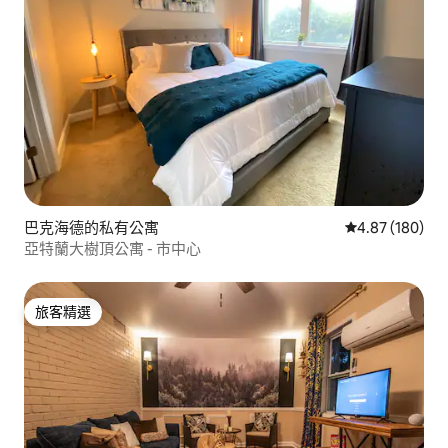
巴克海德的私有公寓
從 180 則評價
4.87 (180)
亞特蘭大樹頂公寓 - 市中心
旅客精選
旅客精選