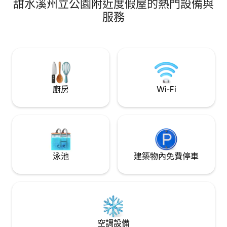
甜水溪州立公園附近度假屋的熱門設備與
– 15 分鐘 魔法城 (Magic City) – 10–12 分鐘
Lenox 乾杯之旅 – 12–15 分鐘 ✨ 房客為什
服務
麼❤️這個位置 距離 FIFA 世界盃賽事場地和
主要體育場館僅幾分鐘路程 入住州立農場
體育館附近 Ponce City Market – 10 分鐘
大西洋站（Atlantic Station）– 5 分鐘 皮埃
蒙特公園（Piedmont Park）– 10 分鐘 福
克斯劇院 – 8 分鐘
廚房
Wi-Fi
泳池
建築物內免費停車
空調設備