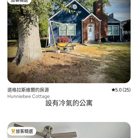
旅客精選
道格拉斯維爾的房源
從 25 則評
5.0 (25)
Hunniebee Cottage
設有冷氣的公寓
旅客精選
旅客精選榜首