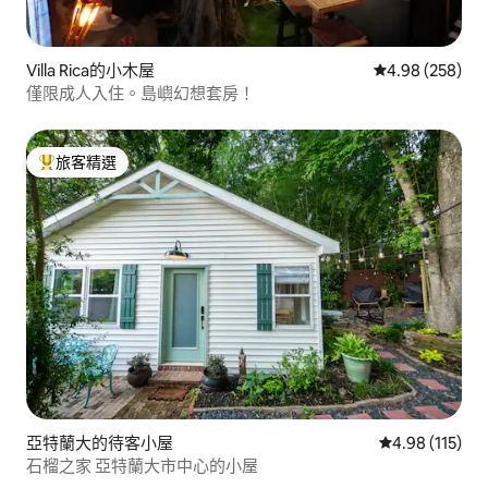
Villa Rica的小木屋
從 258 則評價
4.98 (258)
僅限成人入住。島嶼幻想套房！
旅客精選
旅客精選榜首
亞特蘭大的待客小屋
從 115 則評價
4.98 (115)
石榴之家 亞特蘭大市中心的小屋