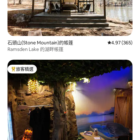
石頭山(Stone Mountain)的帳篷
從 365 則評價
4.97 (365)
Ramsden Lake 的湖畔帳篷
旅客精選
旅客精選榜首