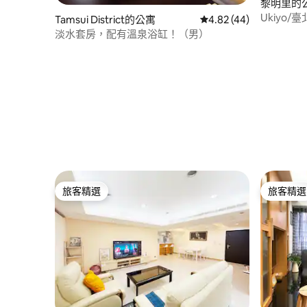
黎明里的
Ukiyo/
Tamsui District的公寓
從 44 則評價中獲得 4.
4.82 (44)
淡水套房，配有溫泉浴缸！（男）
旅客精選
旅客精選
旅客精選
旅客精選