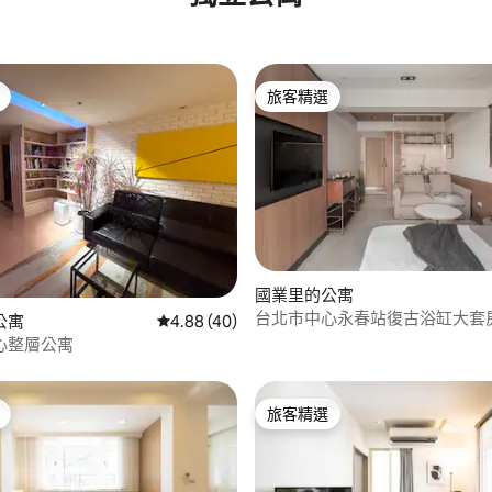
旅客精選
旅客精選
國業里的公寓
台北市中心永春站復古浴缸大套
92 的平均評分（滿分 5 分）
公寓
從 40 則評價中獲得 4.88 的平均評分（滿分 5
4.88 (40)
設備(虎林02)
心整層公寓
旅客精選
旅客精選