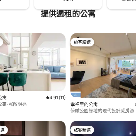
ong Stay體驗在地美好。 3.更
櫃檯) 只要帶著簡單的行李，就能體驗台北
生: 另外對於室內的清潔,貼身寢
在地生活 --- 從台北車站出發 【西門町】3
提供週租的公寓
送專業高溫清洗殺菌衛生可靠,地
分鐘 【中正紀念堂】4分鐘 【寧夏夜市】8
,大家都相當滿意。 4.合理的價
分鐘 【士林夜市】9分鐘 【 饒河夜市】15
一定的品質更希望室內優於飯店,價
分鐘 【台北101】15分鐘 無論你來自哪裡，
星級飯店的一半不到,住客六項高評
我們是臺北旅遊最好的選擇 歡迎你在此展
滿分。 5.即使不是我們的客人:
開獨一無二的旅程 :) .
旅客精選
旅客精選
協助的地方,也請不吝提出,我們將
做好國民外交共創美好台灣。 PS.
吸菸及酒醉鬧事,以維護住宿品
公寓
從 11 則評價中獲得 4.91 的平均評分（滿分 5
4.91 (11)
公寓-寬敞明亮
94 的平均評分（滿分 5 分）
幸福里的公寓
俯瞰公園綠地的現代設計感房源 
平方公尺的一整層寬敞舒適空間
精選
旅客精選
榜首
旅客精選