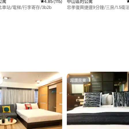
公寓
從 115 則評價中獲得 4.85 的平均評分（滿分 5
4.85 (115)
中山區的公寓
臺北車站/電梯/行李寄存/3b2b
忠孝復興捷運9分鐘/三房/1.5衛浴
82 的平均評分（滿分 5 分）
有露臺/前後採光/升級WIFI設備
超讚房東
超讚房東