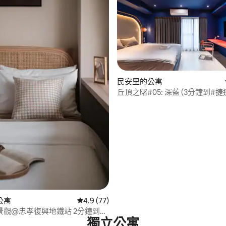
99 的平均評分（滿分 5 分）
民安里的公寓
丘頂之曙#05: 深藍 (3分鐘到#捷
品/#新光三越/#當代藝術館)
公寓
從 77 則評價中獲得 4.9 的平均評分（滿分 5
4.9 (77)
景觀@忠孝復興地鐵站 2分鐘到崇
獨立公寓