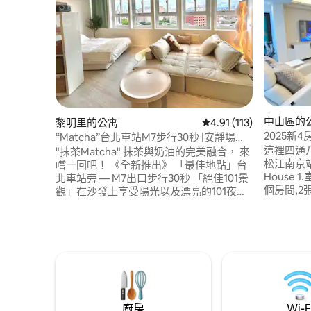
中山區的
黎明里的公寓
從 113 則評價中獲得 4
4.91 (113)
2025新
“Matcha”台北車站M7步行30秒 |安靜場所
南京雙鐵
|101景觀 |投影機 |洗衣機 |外國人友善
這裡四通八達的
"抹茶Matcha" 抹茶與奶油的完美融合， 來
松江南京站.
嚐一回吧！ 《全新推出》 「最佳地點」台
House 
北車站旁 — M7出口步行30秒 「絕佳101景
個房間,2
觀」在沙發上享受陽光以及漂亮的101夜景
加上客餐廳
「高規格配備」100吋投影機、舒適大沙
時空氣換
發、洗脫烘滾筒 ⚠️預訂的房客請嚴格遵
加上冷暖
守： 由於此地點為安靜場所，晚上10點後
全是日本
請降低音量，請勿打擾到其他房客及鄰
2018東
居，請您可以配合再預訂，感謝您的配
備)這點是
合。 《床鋪》 2張標準雙人床，可入住4人
製中、英文
『所有床組 浴巾 每次皆會全面清潔換新』
點,另有
房內附英文說明 外國人友善 請安心住宿:)
廚房
Wi-F
出發悠遊
「行李寄存」 僅提供入住當天下午1點後寄