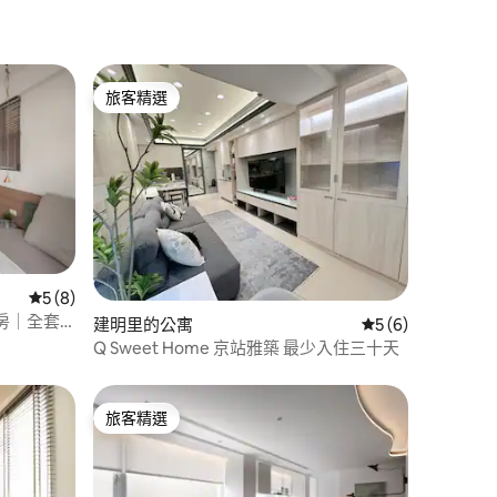
旅客精選
旅客精選
從 8 則評價中獲得 5 的平均評分（滿分 5 分）
5 (8)
房｜全套
 分）
建明里的公寓
從 6 則評價中獲得
5 (6)
Q Sweet Home 京站雅築 最少入住三十天
旅客精選
旅客精選