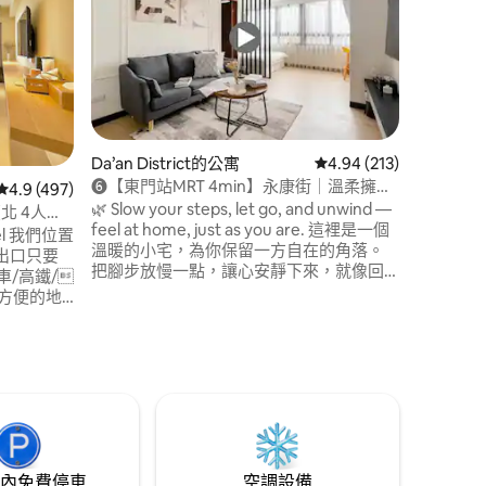
鐘 |2-
地段《從
園和中正
步行30
鐘到達 
堂】捷運
夏夜市】
鐘 【 饒
運15分鐘 樓下餐廳，店鋪林立 還有新光三
Da’an District的公寓
從 213 則評價中獲得 4
4.94 (213)
越，台北地下街 交通《
❻【東門站MRT 4min】永康街｜溫柔擁
 分）
從 497 則評價中獲得 4.9 的平均評分（滿分 5 分）
4.9 (497)
為最大的交
抱・暖心1房1廳ᐢ ᵕ ᐢ #대만감성#NTNU#西
🌿 Slow your steps, let go, and unwind —
車 五鐵共構 邀請你以心感受 一
臺北 4人房
門町
feel at home, just as you are. 這裡是一個
的平靜 
tel 我們位置
溫暖的小宅，為你保留一方自在的角落。
心體會人生 《有關加床》 不到5人
出口只要
把腳步放慢一點，讓心安靜下來，就像回
定只有兩
車/高鐵/
到自己的家一樣。 ⭐️公寓大楼(有电梯)，公
式。 如需付
方便的地
共区域24小时监控系统，安全无疑虑。房
我們才會
内皆为独立卫浴套房，不需与他人同住。
人的情況我們不
大約36平
💕這個家帶給您一種浪漫、溫馨、時尚。
於退房時
提供以下
有「溫度的家」，讓您在台灣旅遊或出差
期間能自由自在無拘束，回歸生活中的感
 每日清潔/
動。舒適的住宿環境，確保您的旅途保持
愉悅、快樂的心情，並留下美好回憶。 💕
 私人乾濕分離
我們的家位於台北市大安區永康街，周邊
 吹風機、毛
生活富有濃濃藝文氣息，處處蘊藏著多元
內免費停車
空調設備
牙刷(請洽