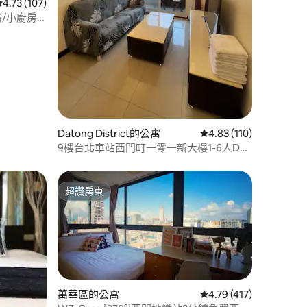
 分）
從 107 則評價中獲得 4.73 的平均評分（滿分 5 分）
4.73 (107)
/小廚房/
Datong District的公寓
從 110 則評價中獲得 4
4.83 (110)
9樓台北車站西門町一零一新大樓1-6人D整
套
超讚房東
超讚房東
萬華區的公寓
從 417 則評價中獲得 4
4.79 (417)