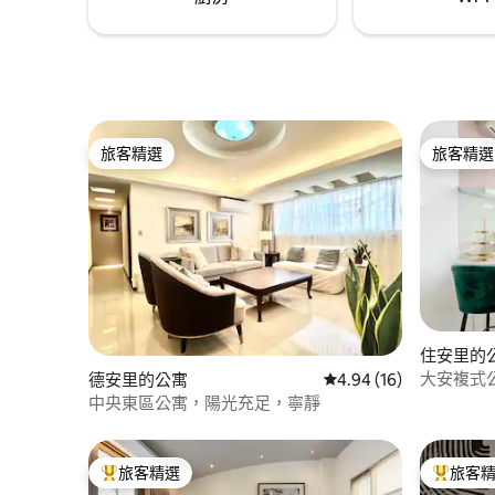
紹，更主打L
放行李，退房後不能寄放行李 《位置與距
在乎清潔衛
離》 步行5分鐘：台北火車站 (高鐵、台鐵)
具與毛巾
步行10分鐘：機場MRT 購物中心 捷運1站：
板光亮無塵
西門站(西門町) 捷運1站：中山站(赤峰街)
格: 提供
捷運3站：忠孝復興(東區) 捷運3站：東門站
格只要5
(永康街) *因台灣旅宿提倡環保，毛巾每人
比五星幾乎
僅供一條， 請見諒！需要時請使用洗衣機
旅客精選
旅客精選
旅客精選
旅客精選
如有需要
烘乾，謝謝:) 經營旅宿是我們的本業 最能
盡力協助,
了解房客需求 我們會用心盡力確保您在此
本所嚴禁
有舒適的住宿體驗✨ 《入住請留意房屋守
質。
則》感謝您的配合！
住安里的
大安複式
德安里的公寓
從 16 則評價中獲得 4.
4.94 (16)
中央東區公寓，陽光充足，寧靜
旅客精選
旅客
旅客精選榜首
旅客精選