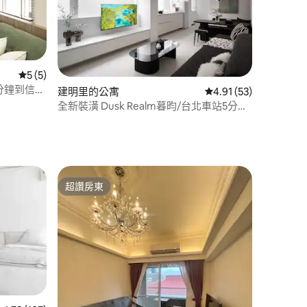
 分）
從 5 則評價中獲得 5 的平均評分（滿分 5 分）
5 (5)
分鐘到信義
建明里的公寓
從 53 則評價中獲得 4
4.91 (53)
有廚房可
全新裝潢 Dusk Realm暮昀/台北車站5分鐘/
雙衛浴
超讚房東
超讚房東