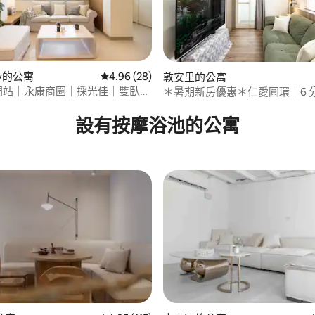
ity的公寓
從 28 則評價中獲得 4.96 的平均評分（滿分 5
4.96 (28)
敦安里的公寓
東門站｜永康商圈｜採光佳｜雙臥室
＊暑期新房優惠＊仁愛圓環｜6 
93 的平均評分（滿分 5 分）
 + 浴缸｜一層一戶｜有廚房可開伙
安和站｜2房2衛｜附洗烘衣機｜
開伙｜陽台｜DN7
設有按摩浴池的公寓