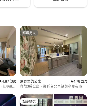
創作靈感，享受心靈美學，回歸生活中的
感動。 💕永康商圈又名「康青龍生活街
區」，康青龍是「國際光點計畫」裡的北
區光點之一，以推廣國外旅客為主。 此區
強調生活特色，因環繞不同特色商店與學
校，擁有獨特人文氣息。此區觀光客多為
歐美、日本、韓國旅人，是高水準住宅
超讚房東
區。
超讚房東
 分）
從 38 則評價中獲得 4.87 的平均評分（滿分 5 分）
4.87 (38)
建泰里的公寓
從 27 則評價中獲得 4
4.78 (27)
，超過80
寬敞3房公寓，鄰近台北車站與寧夏夜市
旅客精選
旅客精選