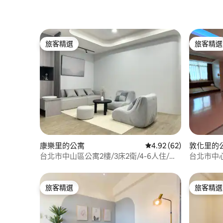
旅客精選
旅客精選
旅客精選
旅客精選
康樂里的公寓
從 62 則評價中獲得 4.
4.92 (62)
敦化里的
台北市中山區公寓2樓/3床2衛/4-6人住/步
台北市中
行7min中山站&赤峰商圈/1min超商/全新裝
潢
旅客精選
旅客精選
旅客精選
旅客精選