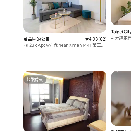
Taipei C
4 分鐘
萬華區的公寓
從 82 則評價中獲得 4.
4.93 (82)
+ 雙衛浴
FR 2BR Apt w/ lift near Ximen MRT 萬華西
｜LY15
門町 近西門站 獨立浴室
超讚房東
超讚房東