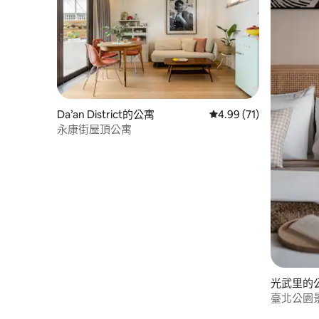
Da’an District的公寓
從 71 則評價中獲得 4.
4.99 (71)
永康街屋頂公寓
光武里的
臺北公園
光百貨