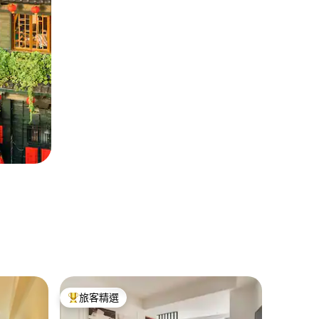
黎明里的
旅客精選
超讚房
旅客精選榜首
超讚房
“心徑An