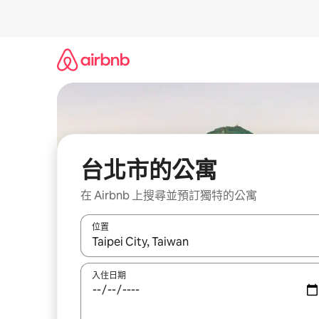
略
過
以
前
往
內
容
台北市的公寓
在 Airbnb 上搜尋並預訂獨特的公寓
位置
如有搜尋結果，瀏覽內容時請使用上下箭頭，或輕
入住日期