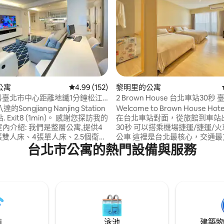
公寓
從 152 則評價中獲得 4.99 的平均評分（滿分 5
4.99 (152)
黎明里的公寓
.91 的平均評分（滿分 5 分）
4房臺北市中心距離地鐵1分鐘松江
2 Brown House 台北車站30秒 
宅
Taipei main station
Songjiang Nanjing Station
Welcome to Brown House Ho
 Exit8 (1min)。 感謝您探訪我的
在台北車站對面，從旅館到車站
1.室內介紹: 我們是整層公寓,提供4
30秒 可以搭乘機場捷運/捷運/火
張雙人床、4張單人床、2.5個衛浴
公車 這裡是台北最核心，交通最
台北市公寓的熱門設備與服務
共有140平方米,另外提供24小
方 --- 有24小時管理員的電梯大樓，定期通
氣機,室內的空氣是新鮮過濾換氣,
過消防檢查，重視您的安全 房間
氣空調,品質完全不同。光是設備
方公尺，是木質簡約的風格 我們
最新原裝採購的高品質系統(參酌
設備及服務 【旅館服務】 🔅 24小時櫃檯服
京現代簡約混和北歐設計)及優質設
務 🔅 24小時寄存行李 (免費) 🔅
我們足以自豪的。 2.我們用心: 印
換毛巾 (免費) 🔅 洗衣機及烘衣機 (付費)
台北大地圖探索TAIPEI各觀光景
【房間設備】 🔅 高速WiFi 🔅
最新官方旅遊折頁,讓住客各取所需
浴室 🔅 私人冰箱、50吋電視 🔅
i
泳池
建築物
，用心推行台北觀光各處景點介
巾浴巾、洗髮精、沐浴乳、牙膏