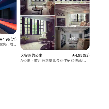
從 71 則評價中獲得 4.96 的平均評分（滿分 5 分）
4.96 (71)
運站/#誠
大安區的公寓
從 92 則評價中獲得 4
4.95 (92)
A公寓。歡迎來到臺北長期住宿3分鐘捷運
短月租6-8折
 分）