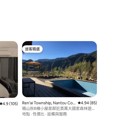
 分）
旅客精選
旅客精選
 分）
Ren’ai Township, Nantou Cou
從 85 則評價中獲得 4
4.94 (85)
從 105 則評價中獲得 4.9 的平均評分（滿分 5 分）
4.9 (105)
nty 546010的房源
曉山秋B棟小屋是鄰近奧萬大國家森林遊樂
區的包棟小屋 ，可住10人，是體驗山林生
地點
·
性價比
·
設備與服務