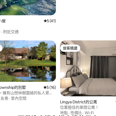
小屋
從 41 則評價中獲得 5 的平均評分（滿分 5
5 (41)
餐
·
附近交通
旅客精選
旅客精選
 Township的別墅
從 16 則評價中獲得 5 的平均評分（滿分 5
5 (16)
園。擁有山巒林樹圍繞的私人景
隱密的寧靜別墅.
子友善
·
室內空間
.9 的平均評分（滿分 5 分）
Lingya District的公寓
位置極佳的單間公寓！
地點
·
性價比
·
Wi-Fi