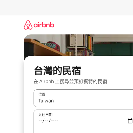
略
過
以
前
往
內
容
台灣的民宿
在 Airbnb 上搜尋並預訂獨特的民宿
位置
如有搜尋結果，瀏覽內容時請使用上下箭頭，或輕
入住日期