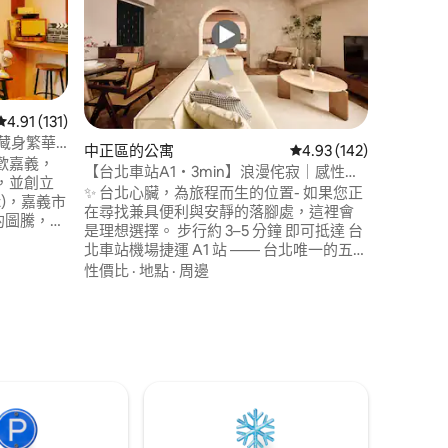
KTV、
「宜蘭少見
正在找 宜
朋友真正
選擇。 A7 是一棟充滿自然感的森林系
Vill
地點
·
親
沙發與聚
看電影、
從 131 則評價中獲得 4.91 的平均評分（滿分 5 分）
4.91 (131)
時光。 整棟空間以 健康建築理念打造，有
t｜藏身繁華
中正區的公寓
從 142 則評價中獲得 4
4.93 (142)
地下室專
老屋・日
喜歡嘉義，
【台北車站A1・3min】浪漫侘寂｜感性之
 分）
材與溫暖
，並創立
旅(ᐢ ᵕ ᐢ) #대만감성#西門町#寧夏夜市
✨ 台北心臟，為旅程而生的位置- 如果您正
的度假氛
ht)，嘉義市
在尋找兼具便利與安靜的落腳處，這裡會
是一段遠
是理想選擇。 步行約 3–5 分鐘 即可抵達 台
行。 【空間配置】 • 5間臥室｜8張床｜4間
足感恩且
北車站機場捷運 A1 站 —— 台北唯一的五鐵
衛浴 • 最
向屬於自
共構樞紐（捷運、高鐵、台鐵、機場捷
人 【娛樂設備】 • 劇院級投影設備 • KTV歡
性價比
·
地點
·
周邊
求，猶如
運、客運）。 不論是剛抵達台灣，或準備
唱系統 • N
，故有了
前往下一個目的地，都能輕鬆銜接、自在
常適合：
由來。 透
移動。 想感受城市的青春節奏？ 從住處悠
或小型團體活動。 
對於藝術
閒步行 10–12 分鐘，即可走進西門町的熱鬧
舉辦 公司
將日治時
街景。在安靜巷弄與城市霓虹之間，取得
區共有7棟
次重現於
恰到好處的平衡。 ✨ 走進巷弄，遇見台北
住宿，歡
木建造，
的日常- 生活機能相當便利，樓下即有便利
被喚為小
商店與星巴克。 周邊更是台灣美食的聚集
。從此，湧入豐
地，隨意走幾步，就能品嚐經典牛肉麵、