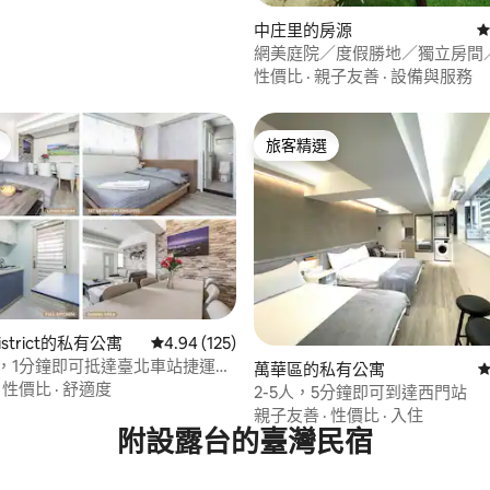
中庄里的房源
從
網美庭院／度假勝地／獨立房間
車位
性價比
·
親子友善
·
設備與服務
旅客精選
旅客精選
82 的平均評分（滿分 5 分）
District的私有公寓
從 125 則評價中獲得 4.94 的平均評分（滿分 5
4.94 (125)
b，1分鐘即可抵達臺北車站捷運
萬華區的私有公寓
從
·
性價比
·
舒適度
2-5人，5分鐘即可到達西門站
親子友善
·
性價比
·
入住
附設露台的臺灣民宿