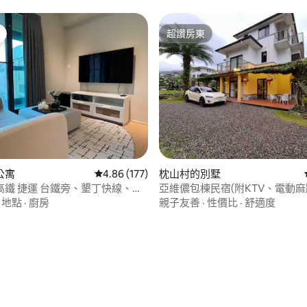
超讚房東
超讚房東
98 的平均評分（滿分 5 分）
公寓
從 177 則評價中獲得 4.86 的平均評分（滿分 5
4.86 (177)
枕山村的別墅
高鐵 捷運 台鐵旁、墾丁快線、佛
亞維儂包棟民宿(附KTV、電動
豐夜市、機場直達、樓中樓4F無
天堂switch)可烤肉，可使用廚房
·
地點
·
廚房
親子友善
·
性價比
·
舒適度
人房