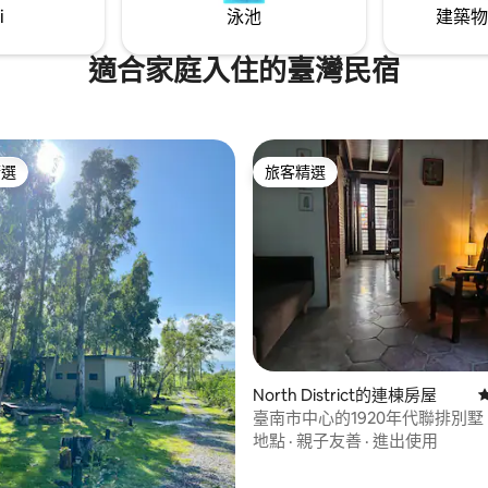
沛的生命力而不再孤寂，更擁有
i
泳池
建築物
輕鬆一點也可以搭 日月潭纜車，從
友的關懷。 以人為本，樂於分享，讓每一
個日月潭的湖光山色，真的很療
位旅人朋友來到小小逐月坊(little
moonlight)的所見所聞、所品
適合家庭入住的臺灣民宿
月」只接待當天入住的你和你的
點，以及使用的器具、毛巾、沐
沒有陌生房客一起共住，你們可以
點燃心中一個小靈感、一段小啟
廳自在聊天、喝茶、討論行程，
以讓人快樂且自在。 如果累了，歡迎住上
己家一樣輕鬆。 我會在你們入住
一宿，充飽電後再出發。啟程吧
景點、美食清單的建議。 🌸 魚
老屋，找尋屬於你的靈感。
精選
旅客精選
榜首
旅客精選
都有活動 2–3 月櫻花季：滿山
的季節 4-5 月螢火蟲季：夜裡散
道 9 月 日月潭萬人泳渡
 日月潭華花火節
89 的平均評分（滿分 5 分）
North District的連棟房屋
臺南市中心的1920年代聯排別墅
地點
·
親子友善
·
進出使用