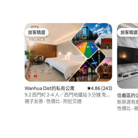
旅客精選
旅客精選
旅客精選
旅客精選
Wanhua Dist的私有公寓
從 243 則評價中獲得 4.
4.86 (243)
9.2 西門町 2-4 人／西門地鐵站 3 分鐘 免費
信義區的
行李寄存
親子友善
·
性價比
·
附近交通
新房源有廚
站
性價比
·