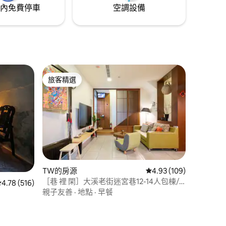
了旅人朋
酥脆多汁的大雞排，還有珍珠奶茶與各式
內免費停車
空調設備
在地小吃。 這些熟悉的滋味，正是台北最
-
真實、也最迷人的日常風景。 ✨ 溫暖如
嚐的食物茶
家，讓城市慢慢說話- 我們希望提供的，不
浴用品，
只是一晚的住宿，而是一個可以安心休息
發，都足
的空間。 身為熱愛這座城市的房東，也很
樂意與您分享那些旅遊書裡找不到的小角
！來我的
落與生活靈感。 在緊湊的旅程之中，讓這
旅客精選
裡成為您放慢腳步、重新充電的地方。 期
旅客精選
待在台北，與您相遇。❤️
TW的房源
從 109 則評價中獲得 4
4.93 (109)
［巷 裡 閑］大溪老街迷宮巷12-14人包棟/
從 516 則評價中獲得 4.78 的平均評分（滿分 5 分）
4.78 (516)
廚房可開火/月眉平原觀景、老街2分鐘
親子友善
·
地點
·
早餐