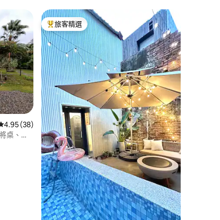
旅客精選
旅客精選榜首
 分）
從 38 則評價中獲得 4.95 的平均評分（滿分 5 分）
4.95 (38)
麻將桌、任