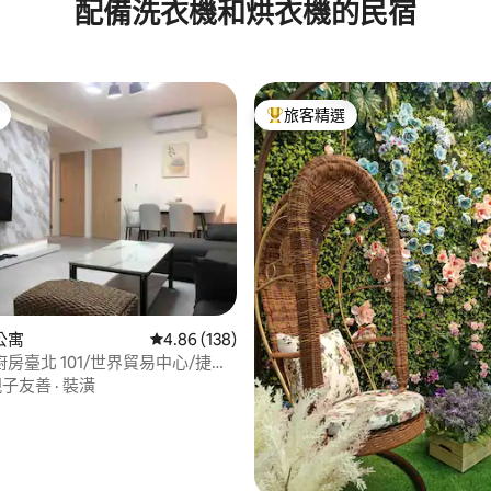
配備洗衣機和烘衣機的民宿
旅客精選
旅客精選榜首
86 的平均評分（滿分 5 分）
公寓
從 138 則評價中獲得 4.86 的平均評分（滿分 5
4.86 (138)
房臺北 101/世界貿易中心/捷運
親子友善
·
裝潢