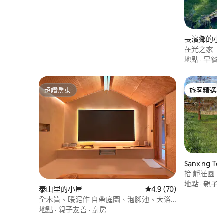
長濱鄉的
在光之家
地點
·
早
超讚房東
旅客精選
超讚房東
旅客精選
Sanxing
拾 靜莊
觀。獨立
地點
·
親
泰山里的小屋
從 70 則評價中獲得 4
4.9 (70)
全木質、暖泥作 自帶庭園、泡腳池、大浴
池及眠豆腐寢具的全智慧化小屋 「馥寓」
地點
·
親子友善
·
廚房