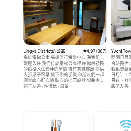
Lingya District的公寓
從 387 則評價中獲得 4.
4.97 (387)
Yuchi T
高雄電梯公寓 高雄流行音樂中心 海音館 輕
閒間日月潭
軌光榮碼頭 漢神百貨 駁二 棧貳庫 苓雅自強
電
歡迎入住 我們位於電梯公寓裡 給你最親民
合法民宿1
夜市
的價格入住最棒的房間 擁有質感客廳 提供
我很想讓
大張桌子聚聚 放下你的手機 和朋友們一起
日月】，
聊天談心好心情 貼心的插座設計 想要處理
自在、舒服、有
商務公事也很方便 想要自己烹調嗎？ 這裡
便 位於魚
親子友善
·
性價比
·
風景
親子友善
也可以的 有簡易餐具可以使用 (基於衛生安
都愛的宵
全考量，請自備調味料) 1-4人都可以入住
供您選擇。 🚗 地點超好，超輕鬆 從
我們房子入住人數不同，價格也不同喔！
寓閒間。
讓1人入住也能負擔得起的價格 就算一個人
你可以騎
也能單獨享用整個房源，不用擔心。 請在
晨站在湖面
訂房時 填好實際入住人數哦! 確保安全我們
——這是
在屋外也有裝設監視器 CCTV 大眾運輸：
面。 往另一頭 6 分鐘，就是 九族文化村。
捷運（MRT)中央公園站-步行15分鐘or 100
如果你有