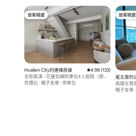
旅客精選
旅客精選
旅客精選
旅客精選
Hualien City的連棟房屋
從 133 則評價中獲得 4.
4.98 (133)
全新裝潢 - 花蓮包棟附車位4人起租（按人
尾北里的
數計費、開放房間） (火車站 開車3分鐘)
性價比
·
親子友善
·
停車位
高雄左營
光山、瑞
親子友善
電梯/4-8