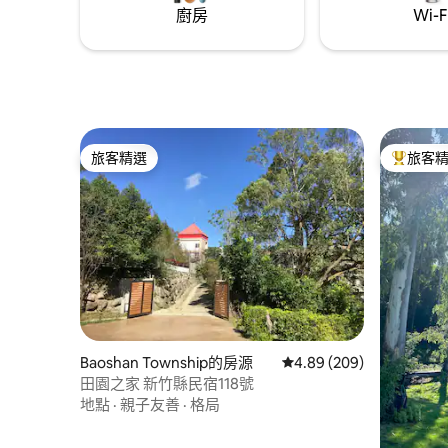
廚房
Wi-F
號公車（漢神百貨站） 輕軌 （LRT)光榮碼
完； 想
頭站-步行2分鐘 自行開車： 附近有路邊停
空中看整
車格或收費停車場 小港國際機場
癒。 🌿 只招待你們，不混住陌生人 「相寓
Kaohsiung International Airport (KHH)：
閒間。日
Taxi or Uber 15 min or take MRT 本住宿：
朋友。 
想逛街嗎？漢神百貨本館步行3分鐘 想散心
在客廳餐
嗎？過馬路就是愛河（光榮碼頭） 夜晚餓
像住在自
了嗎？樓下就有7-11便利商店 或是走路去苓
前給你私房
旅客精選
旅客
旅客精選
旅客精選
雅夜市吃宵夜吧 還有還有！輕軌及Ubike租
池一年四季
借站就在我們對面 輕鬆到達駁二藝術特區
粉色，浪漫
還可享受鹽埕區美食 以及到香蕉碼頭、棧
步，像走進星光隧
貳庫 也可以搭到夢時代購物中心以及高雄
10-11月
展覽館 帶著悠遊卡、一卡通就沿途享受輕
鬆的單車旅行 對了對了！我們離新崛江商
圈也不遠哦 散步也會到的 吃逛一次滿足 另
外，我們家不能抽煙 房源在住宅區 麻煩不
要大聲喧嘩 避免影響別人 晚上22:00後，音
量也麻煩降低哦 謝謝你們喜歡我的房子，
希望可以愛護他 注意注意！我們嚴禁私帶
Baoshan Township的房源
從 209 則評價中獲得 4.
4.89 (209)
訪客。 請同意以上，再預訂入住！ 歡迎你
田園之家 新竹縣民宿118號
們來最熱情的高雄玩 😎 我們將迎接你的到
地點
·
親子友善
·
格局
來🫶 預祝有個愉快的旅行🥰