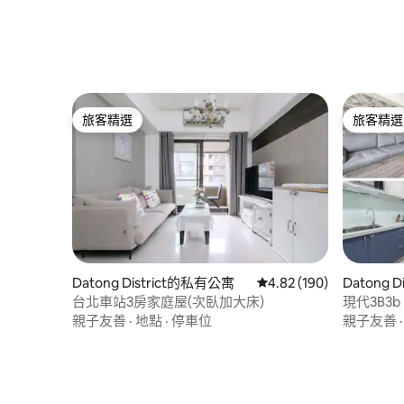
旅客精選
旅客精選
旅客精選
旅客精選
Datong District的私有公寓
從 190 則評價中獲得 4.
4.82 (190)
Datong 
台北車站3房家庭屋(次臥加大床)
現代3B3
Y17
親子友善
·
地點
·
停車位
親子友善