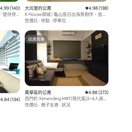
 140 則評價中獲得 4.99 的平均評分（滿分 5 分）
4.99 (140)
大坑里的公寓
從 138 則評價中獲得 4
4.98 (138)
／提供停
K House頭城 | 龜山島日出海景相伴，放慢
腳步感受純粹美好
性價比
·
地點
·
停車位
超讚房東
超讚房東
 分）
萬華區的公寓
從 272 則評價中獲得 4
4.88 (272)
西門町 Ximending MRT(現代風)2~4人房
 134 則評價中獲得 4.84 的平均評分（滿分 5 分）
4.84 (134)
(電梯百萬高檔裝潢)獨立門戶～近台北車站
性價比
·
親子友善
·
狀況