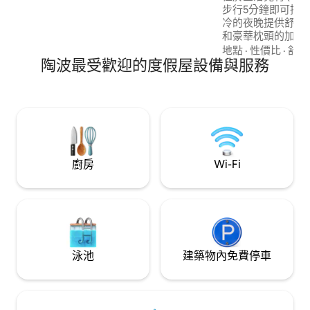
步行5分鐘即可抵達
冷的夜晚提供舒適
和豪華枕頭的加大
拉門通往私人露台
地點
·
性價比
·
舒適
陶波最受歡迎的度假屋設備與服務
（電磁爐、鍋子、
機、茶和小冰箱中
浴室，以及可從室
水）欣賞迷人的景
意：我們附近有蜜蜂 
廚房
Wi-Fi
泳池
建築物內免費停車