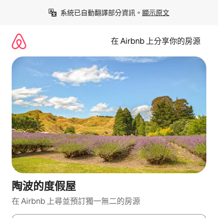
略
系統已自動翻譯部分資訊。
顯示原文
過
以
前
在 Airbnb 上分享你的房源
往
內
容
陶波的度假屋
在 Airbnb 上尋並預訂獨一無二的房源