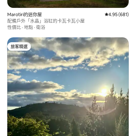
Marotiri的迷你屋
從 681 則評價
4.95 (681)
配備戶外「水晶」浴缸的卡瓦卡瓦小屋
性價比
·
地點
·
衛浴
旅客精選
旅客精選