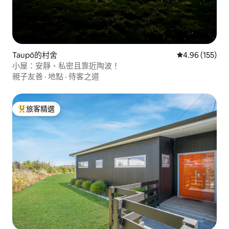
Taupō的村舍
從 155 則評價
4.96 (155)
小屋：安靜、私密且靠近陶波！
親子友善
·
地點
·
待客之道
旅客精選
旅客精選榜首