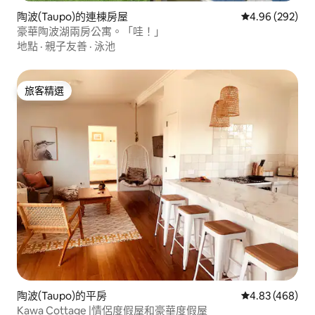
陶波(Taupo)的連棟房屋
從 292 則評價
4.96 (292)
豪華陶波湖兩房公寓。「哇！」
地點
·
親子友善
·
泳池
旅客精選
旅客精選
陶波(Taupo)的平房
從 468 則評價
4.83 (468)
Kawa Cottage |情侶度假屋和豪華度假屋