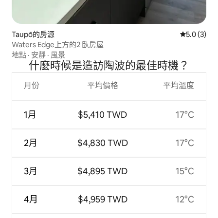
Taupō的房源
從 3 則評價
5.0 (3)
Waters Edge上方的2 臥房屋
地點
·
安靜
·
風景
什麼時候是造訪陶波的最佳時機？
月份
平均價格
平均溫度
1月
$5,410 TWD
17°C
2月
$4,830 TWD
17°C
3月
$4,895 TWD
15°C
4月
$4,959 TWD
12°C