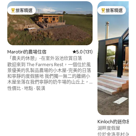
旅客精選
旅客精選
旅客精選榜首
旅客精選榜首
Marotiri的農場住宿
從 131 則評價中獲得 5.0 的平
5.0 (131)
「農夫的休憩」-在室外浴池欣賞日落
歡迎來到 The Farmers Rest，一個位於風
景優美的乳製品農場的小木屋-完美的日落
和寧靜的度假勝地 我們獨一無二的離網小
木屋坐落在我們寧靜的奶牛場的山丘上，
遠離塵囂。 我們迷人的小木屋距離陶波（
性價比
·
地點
·
裝潢
Taupo ） 30分鐘路程，提供寧靜的度假體
驗，非常適合那些希望遠離塵囂和放鬆的
人。 在清爽的鄉村空氣中醒來，在浴缸中
結束一天，在起伏的山丘和星空上欣賞令
人嘆為觀止的日落。
Kinloch的迷你屋
湖畔度假屋
位於金洛克村 (Kinlo