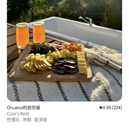
Oruanui的迷你屋
從 224 則評價
4.95 (224)
Czar's Rest
性價比
·
地點
·
乾淨度