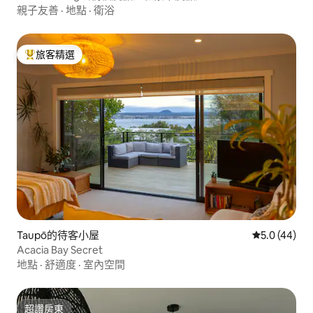
親子友善
·
地點
·
衛浴
旅客精選
旅客精選榜首
Taupō的待客小屋
從 44 則評
5.0 (44)
Acacia Bay Secret
地點
·
舒適度
·
室內空間
超讚房東