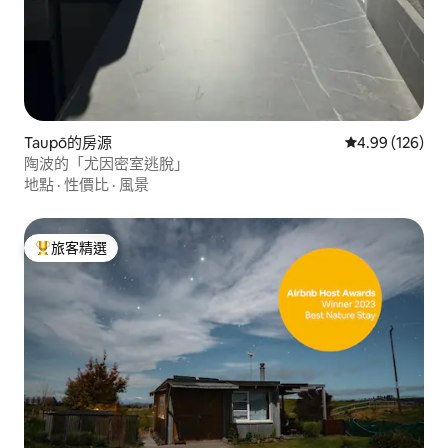
Taupō的房源
從 126 則評價
4.99 (126)
陶波的「尤因密室逃脫」
地點
·
性價比
·
風景
旅客精選
旅客精選榜首