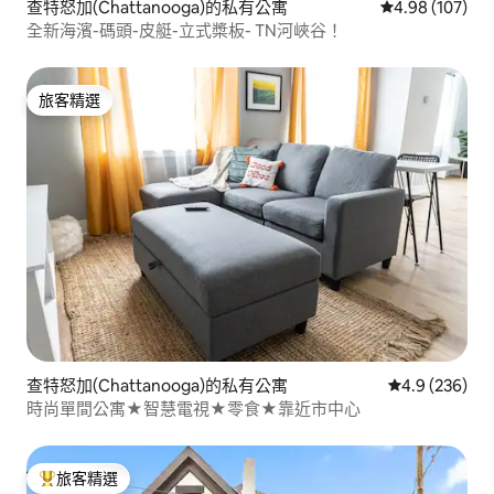
查特怒加(Chattanooga)的私有公寓
從 107 則評價
4.98 (107)
全新海濱-碼頭-皮艇-立式槳板- TN河峽谷！
旅客精選
旅客精選
查特怒加(Chattanooga)的私有公寓
從 236 則評
4.9 (236)
時尚單間公寓★智慧電視★零食★靠近市中心
旅客精選
旅客精選榜首