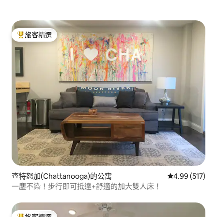
旅客精選
旅客精選榜首
查特怒加(Chattanooga)的公寓
從 517 則評價
4.99 (517)
一塵不染！步行即可抵達+舒適的加大雙人床！
旅客精選