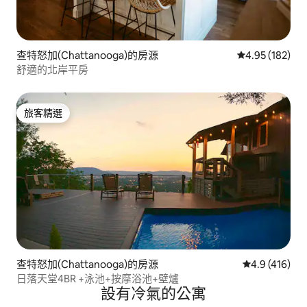
查特怒加(Chattanooga)的房源
從 182 則評價
4.95 (182)
舒適的北岸平房
旅客精選
旅客精選
查特怒加(Chattanooga)的房源
從 416 則評
4.9 (416)
日落天堂4BR +泳池+按摩浴池+壁爐
設有冷氣的公寓