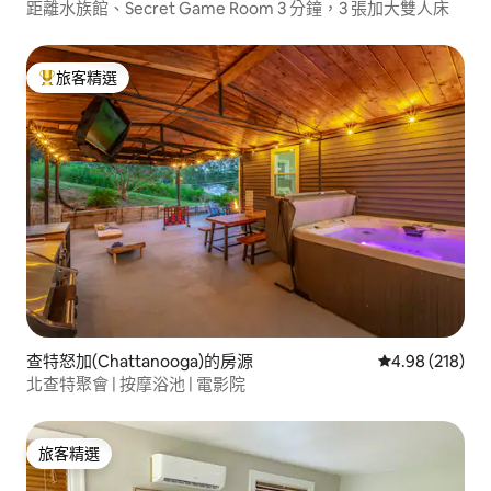
距離水族館、Secret Game Room 3 分鐘，3 張加大雙人床
旅客精選
旅客精選榜首
查特怒加(Chattanooga)的房源
從 218 則評價
4.98 (218)
北查特聚會 | 按摩浴池 | 電影院
旅客精選
旅客精選