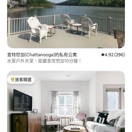
查特怒加(Chattanooga)的私有公寓
從 296 則評價
4.92 (296)
水景戶外天堂，距離查塔努加10分鐘！
旅客精選
旅客精選榜首