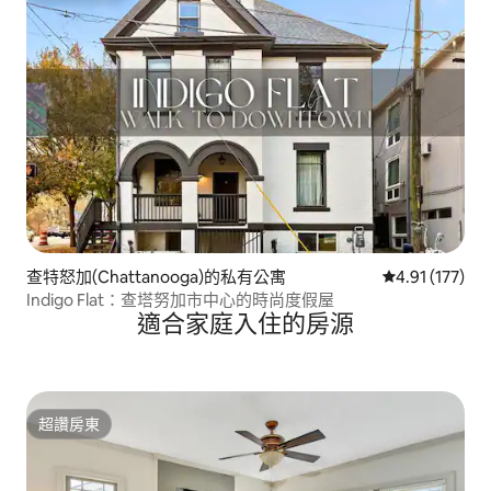
查特怒加(Chattanooga)的私有公寓
從 177 則評價
4.91 (177)
Indigo Flat：查塔努加市中心的時尚度假屋
適合家庭入住的房源
超讚房東
超讚房東