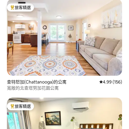
旅客精選
旅客精選榜首
查特怒加(Chattanooga)的公寓
從 156 則評價
4.99 (156)
寬敞的北查塔努加花園公寓
旅客精選
旅客精選榜首