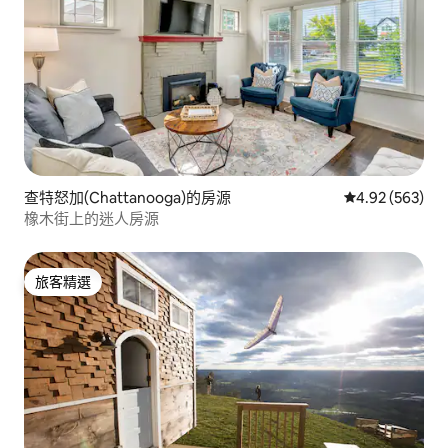
查特怒加(Chattanooga)的房源
從 563 則評價
4.92 (563)
橡木街上的迷人房源
旅客精選
旅客精選