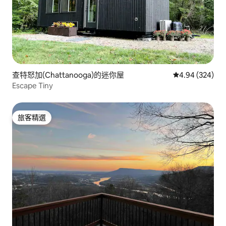
查特怒加(Chattanooga)的迷你屋
從 324 則評價
4.94 (324)
Escape Tiny
旅客精選
旅客精選