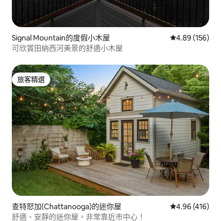
Signal Mountain的度假小木屋
從 156 則評價
4.89 (156)
可欣賞田納西河美景的舒適小木屋
旅客精選
旅客精選
查特怒加(Chattanooga)的迷你屋
從 416 則評價
4.96 (416)
舒適、安靜的迷你屋，非常靠近市中心！