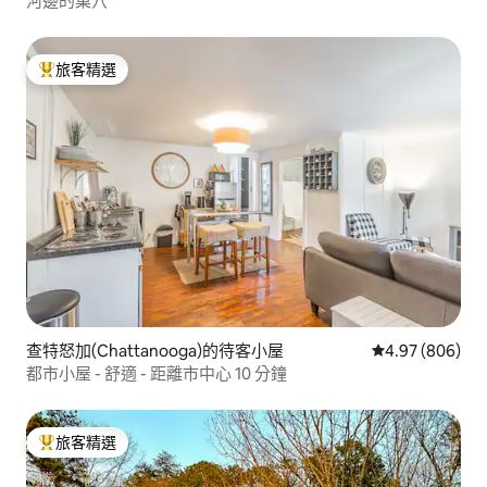
河邊的巢穴
旅客精選
旅客精選榜首
查特怒加(Chattanooga)的待客小屋
從 806 則評價
4.97 (806)
都市小屋 - 舒適 - 距離市中心 10 分鐘
旅客精選
旅客精選榜首