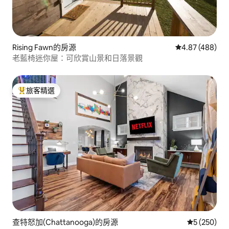
Rising Fawn的房源
從 488 則評價
4.87 (488)
老藍椅迷你屋：可欣賞山景和日落景觀
旅客精選
旅客精選榜首
查特怒加(Chattanooga)的房源
從 250 則
5 (250)