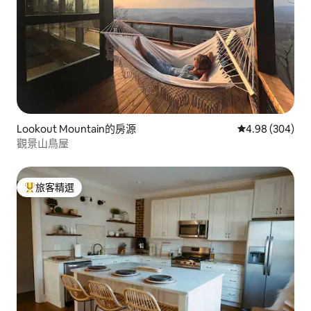
Lookout Mountain的房源
從 304 則評價
4.98 (304)
觀景山鳥屋
旅客精選
旅客精選榜首