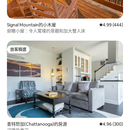
Signal Mountain的小木屋
從 444 則評價
4.99 (444)
俯瞰小屋：令人驚嘆的景觀和加大雙人床
旅客精選
旅客精選
查特怒加(Chattanooga)的房源
從 300 則評價
4.96 (300)