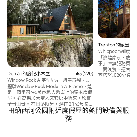
Trenton的樹屋
Whippoorwill度
「逃離塵囂、放鬆
事」 **無服務費** Wh
一間浪漫、適合家
Dunlap的度假小木屋
從 220 則評價中獲得 5 的平
5 (220)
查塔努加20分鐘車
Window Rock A 字型房屋 | 海崖景觀、按
地提供落地窗景觀
摩浴缸、熱門 1% 房源
體驗Window Rock Modern A-Frame，這
爐、懶惰夜晚的火
是一個坐落在5英畝私人懸崖上的獨家度假
有Whippoorwil
屋。 在高架加大雙人床套房中醒來，欣賞
燈。 睡在懸掛床或Ca
全景山景。 在日落時分，泡在 2.1 公尺長的
觀等著你。 在Whippo
田納西河公園附近度假屋的熱門設備與服
阿拉斯加雪松熱水浴缸中。 在這個地區最
你的童話故事。
黑暗的夜空下，在火坑旁度過美好的夜
務
晚。 在 Airbnb 上獲得前 1% 的評分。 如需
更多圖片和影片，請在
@windowrockmodern 上關注我們，或在