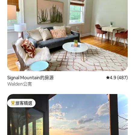
Signal Mountain的房源
從 487 則評
4.9 (487)
Walden公寓
旅客精選
旅客精選榜首