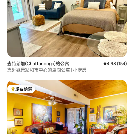
查特怒加(Chattanooga)的公寓
從 154 則評價
4.98 (154)
靠近觀景點和市中心的單間公寓 | 小廚房
旅客精選
旅客精選榜首