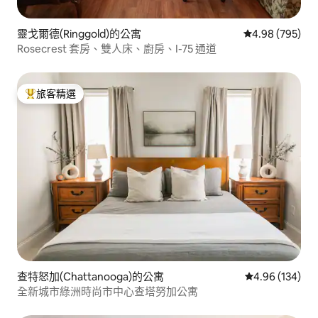
靈戈爾德(Ringgold)的公寓
從 795 則評價
4.98 (795)
Rosecrest 套房、雙人床、廚房、I-75 通道
旅客精選
旅客精選榜首
查特怒加(Chattanooga)的公寓
從 134 則評價
4.96 (134)
全新城市綠洲時尚市中心查塔努加公寓