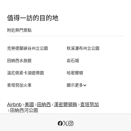
值得一訪的目的地
附近熱門景點
克勞德蘭峽谷州立公園
秋溪瀑布州立公園
田納西水族館
岩石城
溫尼佩索卡湖遊樂園
哈密爾頓
查塔努加火車
顯示更多
Airbnb
美國
田納西
漢密爾頓縣
查塔努加
田納西河公園