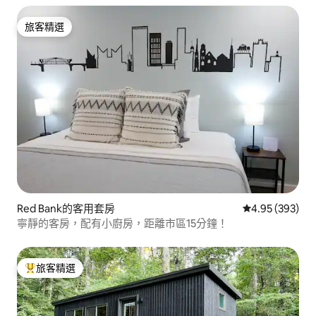
旅客精選
旅客精選
Red Bank的客用套房
從 393 則評價
4.95 (393)
寧靜的客房，配有小廚房，距離市區15分鐘！
旅客精選
旅客精選榜首