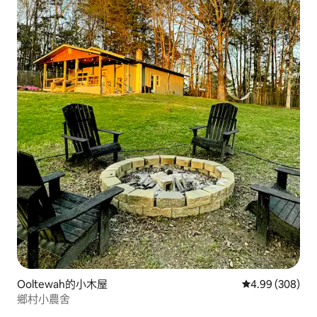
Ooltewah的小木屋
從 308 則評價
4.99 (308)
鄉村小農舍