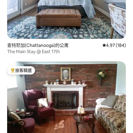
查特怒加(Chattanooga)的公寓
從 184 則評價
4.97 (184)
The Main Stay @ East 17th
旅客精選
旅客精選榜首