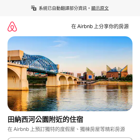
略
系統已自動翻譯部分資訊。
顯示原文
過
以
前
在 Airbnb 上分享你的房源
往
內
容
田納西河公園附近的住宿
在 Airbnb 上預訂獨特的度假屋、獨棟房屋等精彩房源