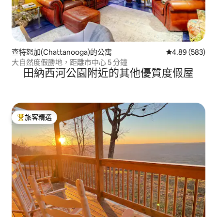
查特怒加(Chattanooga)的公寓
從 583 則評價
4.89 (583)
大自然度假勝地，距離市中心 5 分鐘
田納西河公園附近的其他優質度假屋
旅客精選
旅客精選榜首