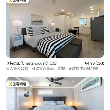
旅客精選榜首
查特怒加(Chattanooga)的公寓
從 263 則評價
4.98 (263)
私人特大公寓，可欣賞百萬美元景觀，距離市中心幾分鐘
旅客精選
旅客精選榜首