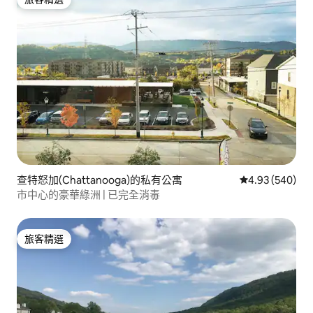
旅客精選
查特怒加(Chattanooga)的私有公寓
從 540 則評價
4.93 (540)
市中心的豪華綠洲 | 已完全消毒
旅客精選
旅客精選