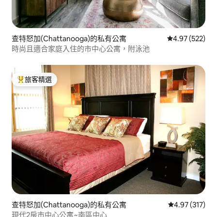
查特怒加(Chattanooga)的私有公寓
從 522 則評價
4.97 (522)
時尚且適合家庭入住的市中心公寓，附泳池
旅客精選
旅客精選榜首
查特怒加(Chattanooga)的私有公寓
從 317 則評價
4.97 (317)
現代2房市中心公寓~南區中心