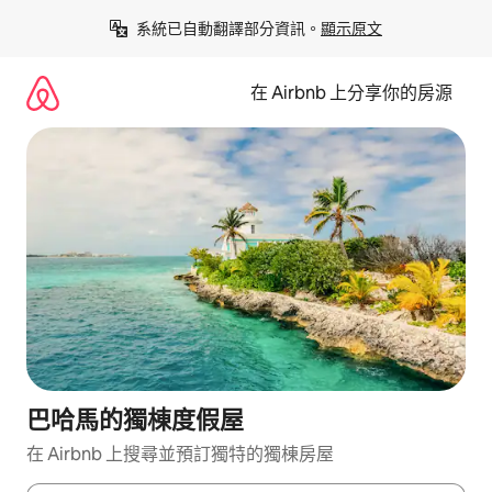
略
系統已自動翻譯部分資訊。
顯示原文
過
以
前
在 Airbnb 上分享你的房源
往
內
容
巴哈馬的獨棟度假屋
在 Airbnb 上搜尋並預訂獨特的獨棟房屋