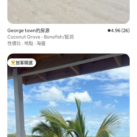
George town的房源
從 26 則評價
4.96 (26)
Coconut Grove - Bonefish/藍洞
性價比
·
地點
·
海邊
旅客精選
旅客精選榜首