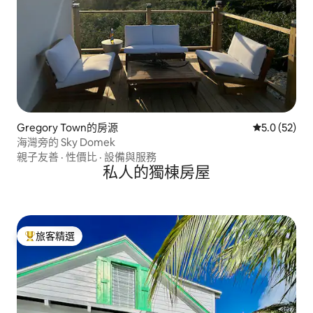
Gregory Town的房源
從 52 則評
5.0 (52)
海灣旁的 Sky Domek
親子友善
·
性價比
·
設備與服務
私人的獨棟房屋
旅客精選
旅客精選榜首