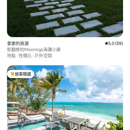
拿索的房源
從 59 則評
5.0 (59)
新翻修的Moorings海灘小屋
地點
·
性價比
·
戶外空間
旅客精選
旅客精選榜首