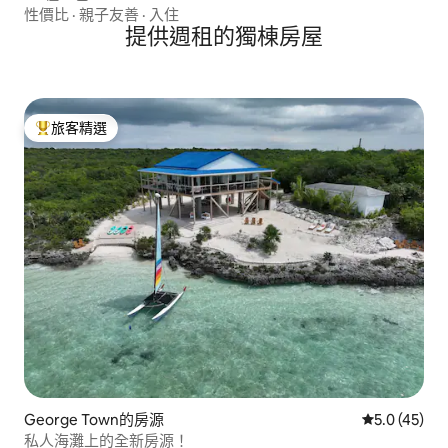
性價比
·
親子友善
·
入住
提供週租的獨棟房屋
旅客精選
旅客精選榜首
George Town的房源
從 45 則評
5.0 (45)
私人海灘上的全新房源！