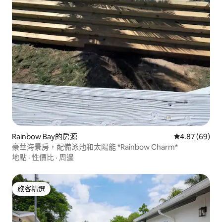
Rainbow Bay的房源
從 69 則評價
4.87 (69)
豪華海景房，配備泳池和太陽能 *Rainbow Charm*
地點
·
性價比
·
周邊
旅客精選
旅客精選