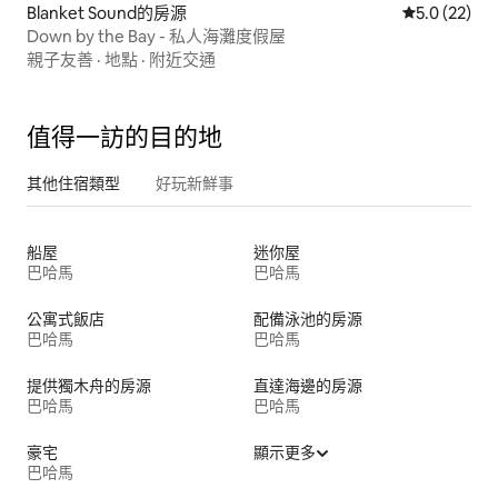
Blanket Sound的房源
從 22 則評
5.0 (22)
Down by the Bay - 私人海灘度假屋
親子友善
·
地點
·
附近交通
值得一訪的目的地
其他住宿類型
好玩新鮮事
船屋
迷你屋
巴哈馬
巴哈馬
公寓式飯店
配備泳池的房源
巴哈馬
巴哈馬
提供獨木舟的房源
直達海邊的房源
巴哈馬
巴哈馬
豪宅
顯示更多
巴哈馬