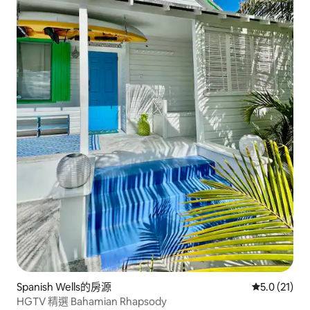
Spanish Wells的房源
從 21 則評
5.0 (21)
HGTV 精選 Bahamian Rhapsody