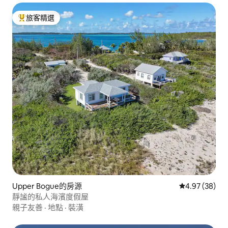
旅客精選
旅客精選榜首
Upper Bogue的房源
從 38 則評價
4.97 (38)
靜謐的私人海濱度假屋
親子友善
·
地點
·
裝潢