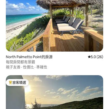
North Palmetto Point的房源
從 26 則評
5.0 (26)
每間房間都有景觀
親子友善
·
性價比
·
準確性
旅客精選
旅客精選榜首