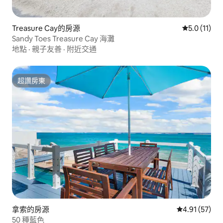
Treasure Cay的房源
從 11 則評
5.0 (11)
Sandy Toes Treasure Cay 海灘
地點
·
親子友善
·
附近交通
超讚房東
超讚房東
拿索的房源
從 57 則評價
4.91 (57)
50 種藍色