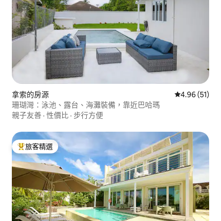
拿索的房源
從 51 則評價
4.96 (51)
珊瑚灣：泳池、露台、海灘裝備，靠近巴哈瑪
親子友善
·
性價比
·
步行方便
旅客精選
旅客精選榜首