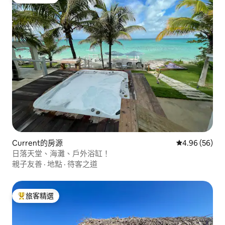
旅客精選榜首
Current的房源
從 56 則評價
4.96 (56)
日落天堂、海灘、戶外浴缸！
親子友善
·
地點
·
待客之道
旅客精選
旅客精選榜首