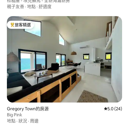
棕櫚屋 - 埃克蘇馬 - 全新海灘新房
親子友善
·
地點
·
舒適度
旅客精選
旅客精選榜首
Gregory Town的房源
從 24 則評
5.0 (24)
Big Pink
地點
·
狀況
·
周邊