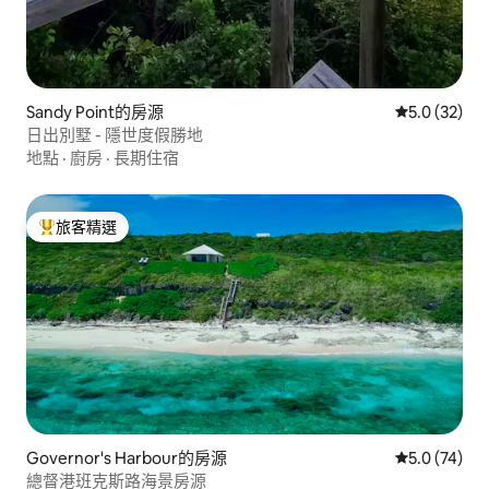
Sandy Point的房源
從 32 則評
5.0 (32)
日出別墅 - 隱世度假勝地
地點
·
廚房
·
長期住宿
旅客精選
旅客精選榜首
Governor's Harbour的房源
從 74 則評
5.0 (74)
總督港班克斯路海景房源