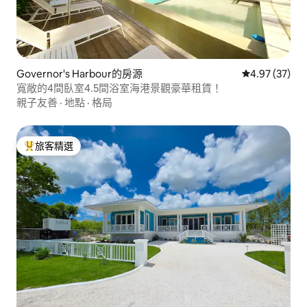
Governor's Harbour的房源
從 37 則評價
4.97 (37)
寬敞的4間臥室4.5間浴室海港景觀豪華租賃！
親子友善
·
地點
·
格局
旅客精選
旅客精選榜首