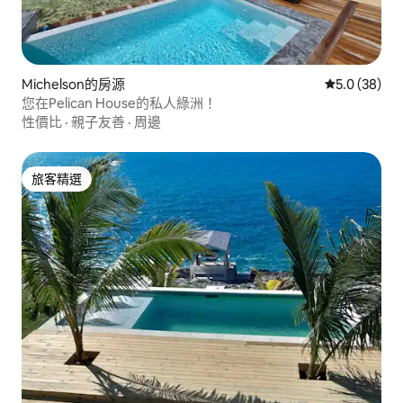
Michelson的房源
從 38 則評
5.0 (38)
您在Pelican House的私人綠洲！
性價比
·
親子友善
·
周邊
旅客精選
旅客精選