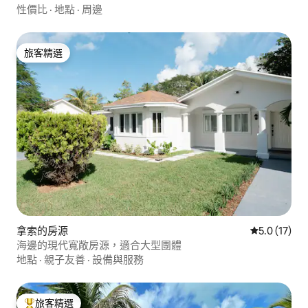
性價比
·
地點
·
周邊
旅客精選
旅客精選
拿索的房源
從 17 則評
5.0 (17)
海邊的現代寬敞房源，適合大型團體
地點
·
親子友善
·
設備與服務
旅客精選