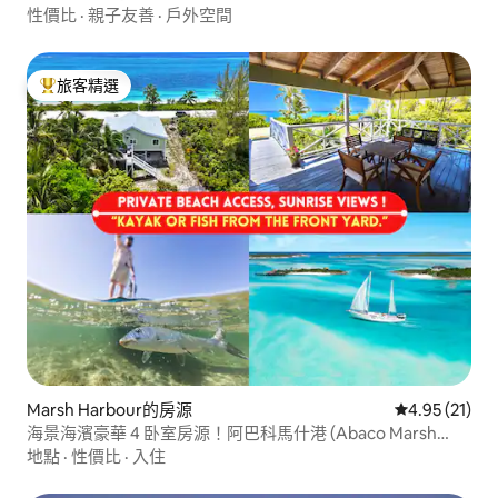
性價比
·
親子友善
·
戶外空間
旅客精選
旅客精選榜首
Marsh Harbour的房源
從 21 則評價
4.95 (21)
海景海濱豪華 4 卧室房源！阿巴科馬什港 (Abaco Marsh
Harbor)
地點
·
性價比
·
入住