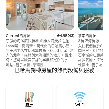
Current的房源
從 43 則評價中獲得 4.95 的平
4.95 (43)
拿索的房源
寧靜的海濱度假勝地|距離大海幾步之遙
3 房臨海房源 + 泳池
Lanai是一間清新、現代化的巴哈馬小屋，
入住我們位於Cable
完美地坐落在伊柳塞拉島（Eleuthera）迷
間臥室、3.5間浴
人的北岸，森林與大海相遇的地方。 醒來
石水域的壯麗美景
時，您可以欣賞寧靜的早晨和寬闊的水
許多餐廳，步行即可抵達
景，漫步在草坡上，在清澈的藍色淺水中
分鐘即可抵達巴哈瑪(Bah
地點
·
親子友善
·
準確性
性價比
·
親子友善
·
划槳或浮潛，然後回到戶外烤肉或欣賞日
巴哈馬獨棟房屋的熱門設備與服務
房源採用開放式布
落。 Lanai僻靜而方便，是情侶或小家庭的
的自然光。走出戶
安靜度假勝地，他們希望在門口就能享受
的戶外生活空間，
大自然，同時又不遠離讓Eleuthera與眾不
滿足您在島上的所
同的地方。
廚房
Wi-Fi