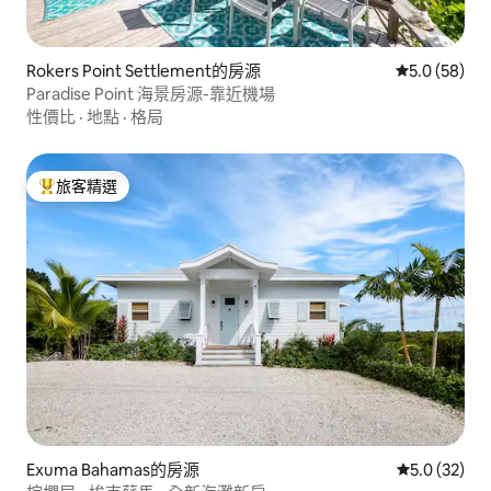
Rokers Point Settlement的房源
從 58 則評
5.0 (58)
Paradise Point 海景房源-靠近機場
性價比
·
地點
·
格局
旅客精選
旅客精選榜首
Exuma Bahamas的房源
從 32 則評
5.0 (32)