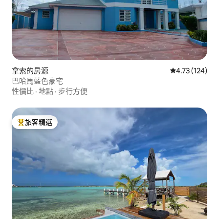
拿索的房源
從 124 則評價
4.73 (124)
巴哈馬藍色豪宅
性價比
·
地點
·
步行方便
旅客精選
旅客精選榜首